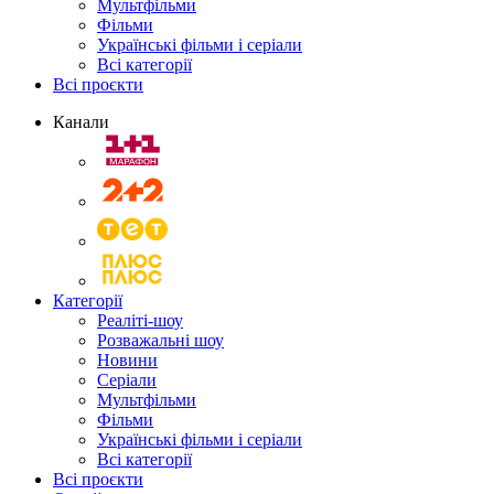
Мультфільми
Фільми
Українські фільми і серіали
Всі категорії
Всі проєкти
Канали
Категорії
Реаліті-шоу
Розважальні шоу
Новини
Серіали
Мультфільми
Фільми
Українські фільми і серіали
Всі категорії
Всі проєкти