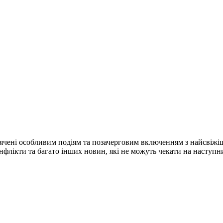
ячені особливим подіям та позачерговим включенням з найсвіжі
конфлікти та багато інших новин, які не можуть чекати на наступ