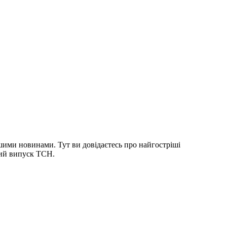
шими новинами. Тут ви довідаєтесь про найгостріші
ний випуск ТСН.