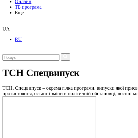
Онлайн
ТБ програма
Еще
UA
RU
ТСН Спецвипуск
ТСН. Спецвипуск – окрема гілка програми, випуски якої присв
протистояння, останні зміни в політичній обстановці, воєнні 