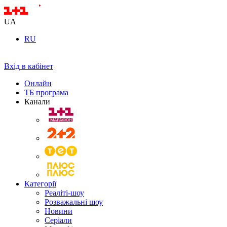
UA
RU
Вхід в кабінет
Онлайн
ТБ програма
Канали
Категорії
Реаліті-шоу
Розважальні шоу
Новини
Серіали