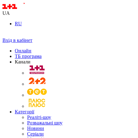
UA
RU
Вхід в кабінет
Онлайн
ТБ програма
Канали
Категорії
Реаліті-шоу
Розважальні шоу
Новини
Серіали