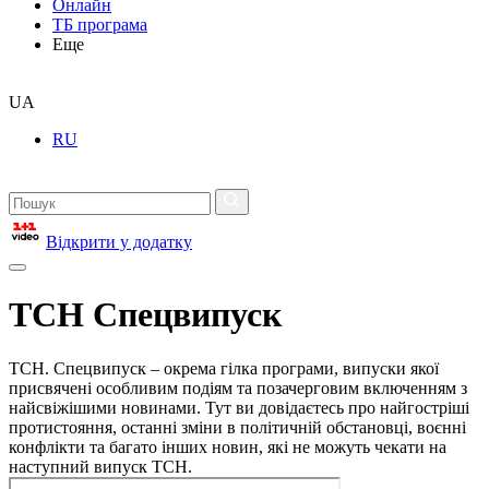
Онлайн
ТБ програма
Еще
UA
RU
Відкрити у додатку
ТСН Спецвипуск
ТСН. Спецвипуск – окрема гілка програми, випуски якої
присвячені особливим подіям та позачерговим включенням з
найсвіжішими новинами. Тут ви довідаєтесь про найгостріші
протистояння, останні зміни в політичній обстановці, воєнні
конфлікти та багато інших новин, які не можуть чекати на
наступний випуск ТСН.