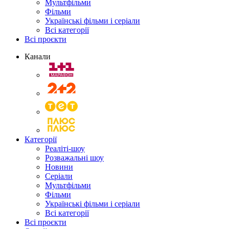
Мультфільми
Фільми
Українські фільми і серіали
Всі категорії
Всі проєкти
Канали
Категорії
Реаліті-шоу
Розважальні шоу
Новини
Серіали
Мультфільми
Фільми
Українські фільми і серіали
Всі категорії
Всі проєкти