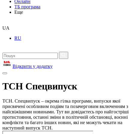
Онлайн
ТБ програма
Еще
UA
RU
Відкрити у додатку
ТСН Спецвипуск
ТСН. Спецвипуск – окрема гілка програми, випуски якої
присвячені особливим подіям та позачерговим включенням з
найсвіжішими новинами. Тут ви довідаєтесь про найгостріші
протистояння, останні зміни в політичній обстановці, воєнні
конфлікти та багато інших новин, які не можуть чекати на
наступний випуск ТСН.