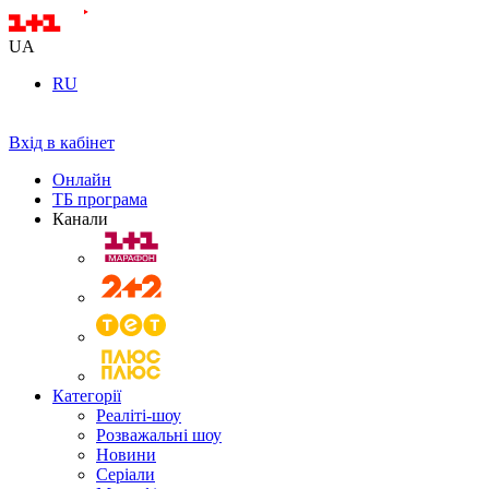
UA
RU
Вхід в кабінет
Онлайн
ТБ програма
Канали
Категорії
Реаліті-шоу
Розважальні шоу
Новини
Серіали