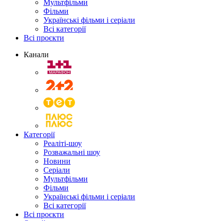
Мультфільми
Фільми
Українські фільми і серіали
Всі категорії
Всі проєкти
Канали
Категорії
Реаліті-шоу
Розважальні шоу
Новини
Серіали
Мультфільми
Фільми
Українські фільми і серіали
Всі категорії
Всі проєкти