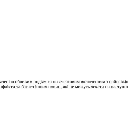
ячені особливим подіям та позачерговим включенням з найсвіжі
конфлікти та багато інших новин, які не можуть чекати на наступ