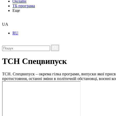
Онлайн
ТБ програма
Еще
UA
RU
ТСН Спецвипуск
ТСН. Спецвипуск – окрема гілка програми, випуски якої присв
протистояння, останні зміни в політичній обстановці, воєнні 