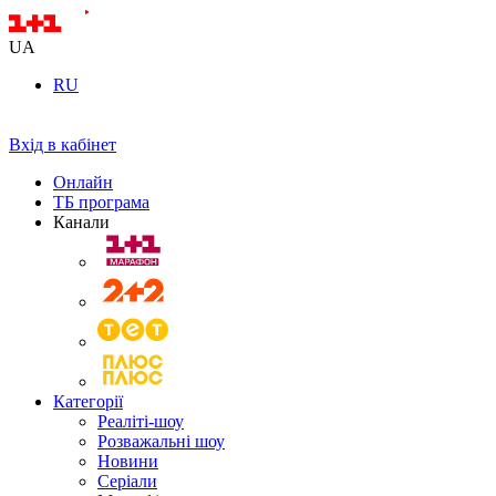
UA
RU
Вхід в кабінет
Онлайн
ТБ програма
Канали
Категорії
Реаліті-шоу
Розважальні шоу
Новини
Серіали