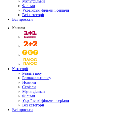
Мультфільми
Фільми
Українські фільми і серіали
Всі категорії
Всі проєкти
Канали
Категорії
Реаліті-шоу
Розважальні шоу
Новини
Серіали
Мультфільми
Фільми
Українські фільми і серіали
Всі категорії
Всі проєкти