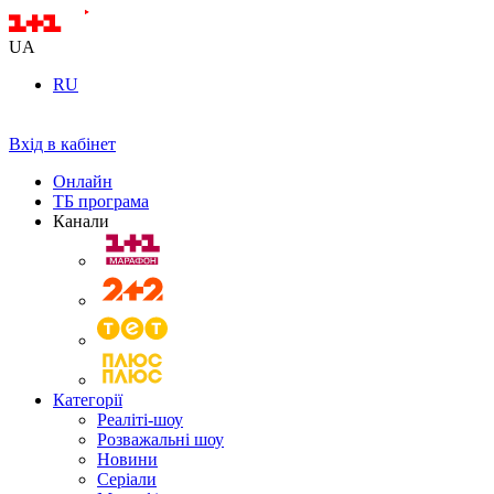
UA
RU
Вхід в кабінет
Онлайн
ТБ програма
Канали
Категорії
Реаліті-шоу
Розважальні шоу
Новини
Серіали