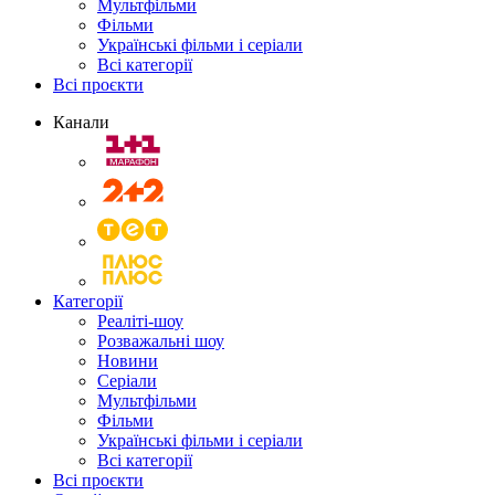
Мультфільми
Фільми
Українські фільми і серіали
Всі категорії
Всі проєкти
Канали
Категорії
Реаліті-шоу
Розважальні шоу
Новини
Серіали
Мультфільми
Фільми
Українські фільми і серіали
Всі категорії
Всі проєкти