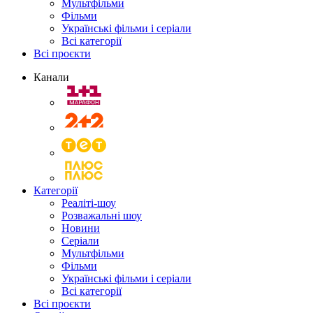
Мультфільми
Фільми
Українські фільми і серіали
Всі категорії
Всі проєкти
Канали
Категорії
Реаліті-шоу
Розважальні шоу
Новини
Серіали
Мультфільми
Фільми
Українські фільми і серіали
Всі категорії
Всі проєкти