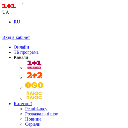
UA
RU
Вхід в кабінет
Онлайн
ТБ програма
Канали
Категорії
Реаліті-шоу
Розважальні шоу
Новини
Серіали