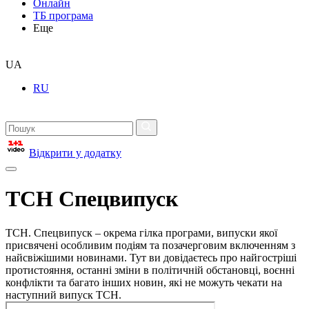
Онлайн
ТБ програма
Еще
UA
RU
Відкрити у додатку
ТСН Спецвипуск
ТСН. Спецвипуск – окрема гілка програми, випуски якої
присвячені особливим подіям та позачерговим включенням з
найсвіжішими новинами. Тут ви довідаєтесь про найгостріші
протистояння, останні зміни в політичній обстановці, воєнні
конфлікти та багато інших новин, які не можуть чекати на
наступний випуск ТСН.