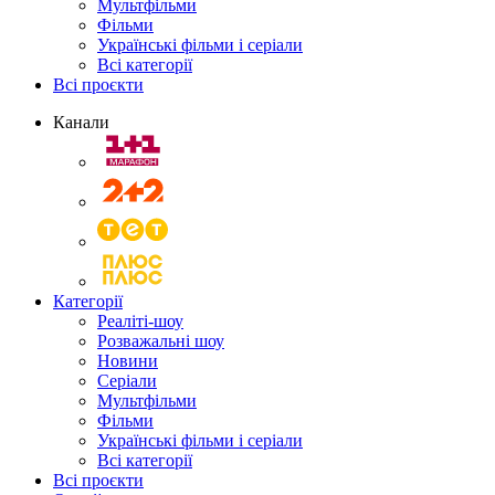
Мультфільми
Фільми
Українські фільми і серіали
Всі категорії
Всі проєкти
Канали
Категорії
Реаліті-шоу
Розважальні шоу
Новини
Серіали
Мультфільми
Фільми
Українські фільми і серіали
Всі категорії
Всі проєкти