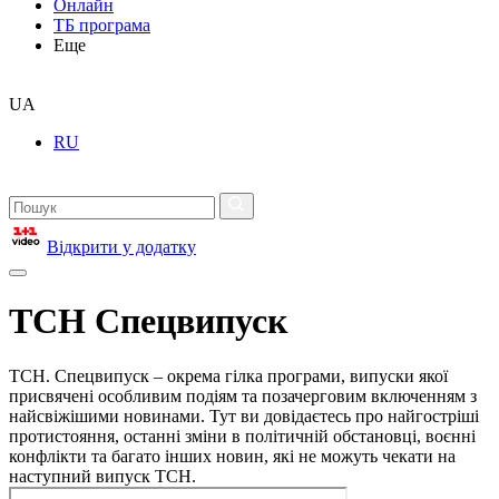
Онлайн
ТБ програма
Еще
UA
RU
Відкрити у додатку
ТСН Спецвипуск
ТСН. Спецвипуск – окрема гілка програми, випуски якої
присвячені особливим подіям та позачерговим включенням з
найсвіжішими новинами. Тут ви довідаєтесь про найгостріші
протистояння, останні зміни в політичній обстановці, воєнні
конфлікти та багато інших новин, які не можуть чекати на
наступний випуск ТСН.