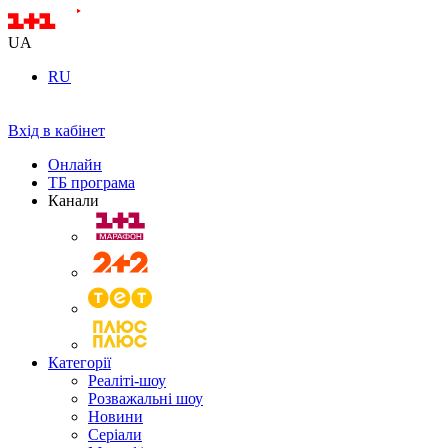
UA
RU
Вхід в кабінет
Онлайн
ТБ програма
Канали
Категорії
Реаліті-шоу
Розважальні шоу
Новини
Серіали