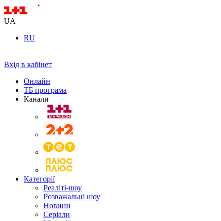
UA
RU
Вхід в кабінет
Онлайн
ТБ програма
Канали
Категорії
Реаліті-шоу
Розважальні шоу
Новини
Серіали