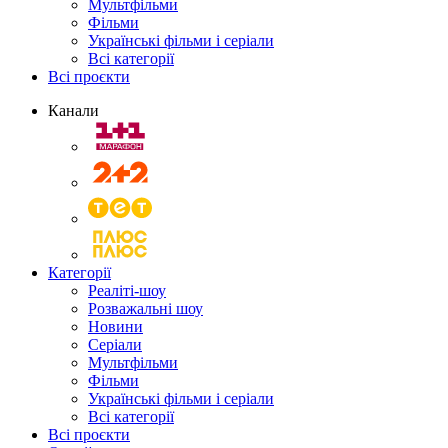
Мультфільми
Фільми
Українські фільми і серіали
Всі категорії
Всі проєкти
Канали
Категорії
Реаліті-шоу
Розважальні шоу
Новини
Серіали
Мультфільми
Фільми
Українські фільми і серіали
Всі категорії
Всі проєкти