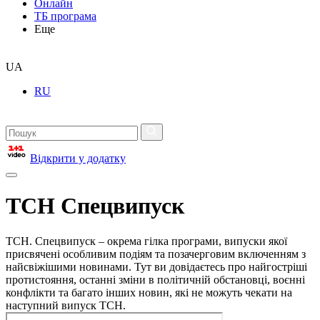
Онлайн
ТБ програма
Еще
UA
RU
Відкрити у додатку
ТСН Спецвипуск
ТСН. Спецвипуск – окрема гілка програми, випуски якої
присвячені особливим подіям та позачерговим включенням з
найсвіжішими новинами. Тут ви довідаєтесь про найгостріші
протистояння, останні зміни в політичній обстановці, воєнні
конфлікти та багато інших новин, які не можуть чекати на
наступний випуск ТСН.