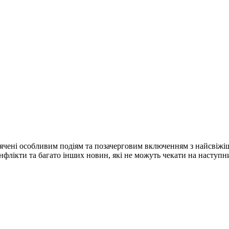
ячені особливим подіям та позачерговим включенням з найсвіжі
конфлікти та багато інших новин, які не можуть чекати на наступ