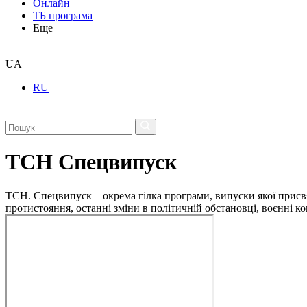
Онлайн
ТБ програма
Еще
UA
RU
ТСН Спецвипуск
ТСН. Спецвипуск – окрема гілка програми, випуски якої присв
протистояння, останні зміни в політичній обстановці, воєнні 