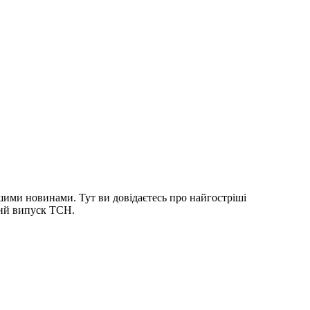
шими новинами. Тут ви довідаєтесь про найгостріші
ний випуск ТСН.