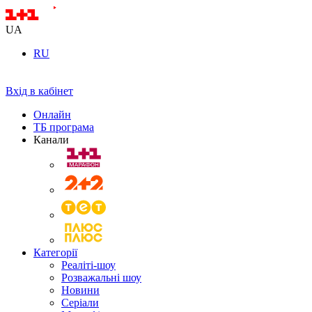
UA
RU
Вхід в кабінет
Онлайн
ТБ програма
Канали
Категорії
Реаліті-шоу
Розважальні шоу
Новини
Серіали