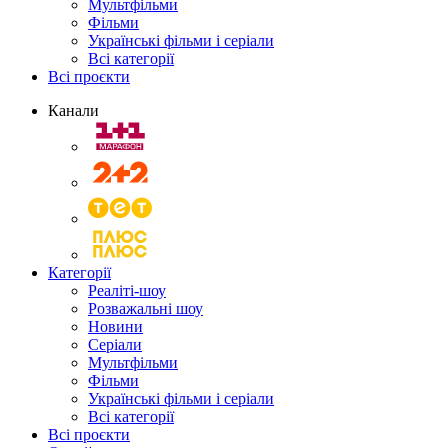
Мультфільми
Фільми
Українські фільми і серіали
Всі категорії
Всі проєкти
Канали
Категорії
Реаліті-шоу
Розважальні шоу
Новини
Серіали
Мультфільми
Фільми
Українські фільми і серіали
Всі категорії
Всі проєкти