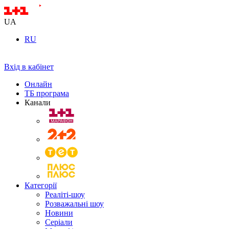
UA
RU
Вхід в кабінет
Онлайн
ТБ програма
Канали
Категорії
Реаліті-шоу
Розважальні шоу
Новини
Серіали