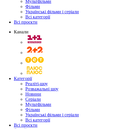
Мультфільми
Фільми
Українські фільми і серіали
Всі категорії
Всі проєкти
Канали
Категорії
Реаліті-шоу
Розважальні шоу
Новини
Серіали
Мультфільми
Фільми
Українські фільми і серіали
Всі категорії
Всі проєкти