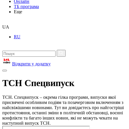
Онлайн
ТБ програма
Еще
UA
RU
Відкрити у додатку
ТСН Спецвипуск
ТСН. Спецвипуск – окрема гілка програми, випуски якої
присвячені особливим подіям та позачерговим включенням з
найсвіжішими новинами. Тут ви довідаєтесь про найгостріші
протистояння, останні зміни в політичній обстановці, воєнні
конфлікти та багато інших новин, які не можуть чекати на
наступний випуск ТСН.