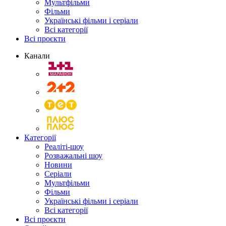
Мультфільми
Фільми
Українські фільми і серіали
Всі категорії
Всі проєкти
Канали
Категорії
Реаліті-шоу
Розважальні шоу
Новини
Серіали
Мультфільми
Фільми
Українські фільми і серіали
Всі категорії
Всі проєкти