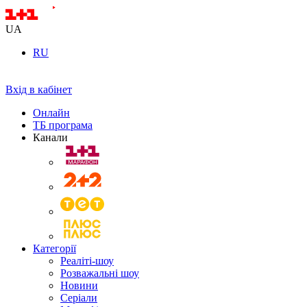
UA
RU
Вхід в кабінет
Онлайн
ТБ програма
Канали
Категорії
Реаліті-шоу
Розважальні шоу
Новини
Серіали