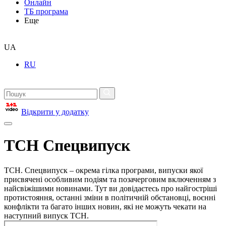
Онлайн
ТБ програма
Еще
UA
RU
Відкрити у додатку
ТСН Спецвипуск
ТСН. Спецвипуск – окрема гілка програми, випуски якої
присвячені особливим подіям та позачерговим включенням з
найсвіжішими новинами. Тут ви довідаєтесь про найгостріші
протистояння, останні зміни в політичній обстановці, воєнні
конфлікти та багато інших новин, які не можуть чекати на
наступний випуск ТСН.