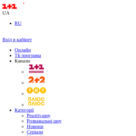
UA
RU
Вхід в кабінет
Онлайн
ТБ програма
Канали
Категорії
Реаліті-шоу
Розважальні шоу
Новини
Серіали