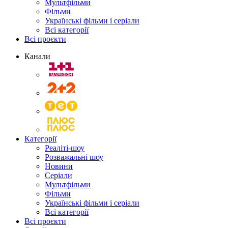
Мультфільми
Фільми
Українські фільми і серіали
Всі категорії
Всі проєкти
Канали
Категорії
Реаліті-шоу
Розважальні шоу
Новини
Серіали
Мультфільми
Фільми
Українські фільми і серіали
Всі категорії
Всі проєкти