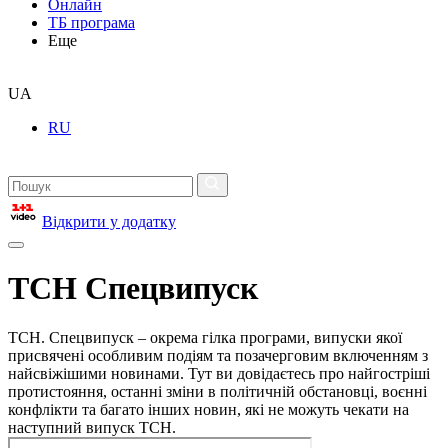
Онлайн
ТБ програма
Еще
UA
RU
Відкрити у додатку
ТСН Спецвипуск
ТСН. Спецвипуск – окрема гілка програми, випуски якої
присвячені особливим подіям та позачерговим включенням з
найсвіжішими новинами. Тут ви довідаєтесь про найгостріші
протистояння, останні зміни в політичній обстановці, воєнні
конфлікти та багато інших новин, які не можуть чекати на
наступний випуск ТСН.