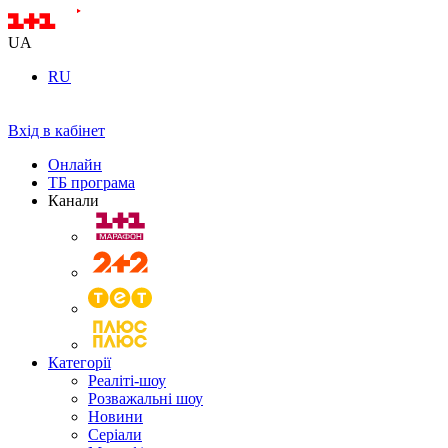
UA
RU
Вхід в кабінет
Онлайн
ТБ програма
Канали
Категорії
Реаліті-шоу
Розважальні шоу
Новини
Серіали