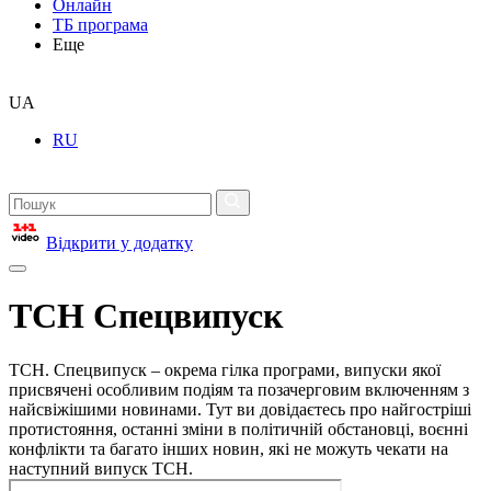
Онлайн
ТБ програма
Еще
UA
RU
Відкрити у додатку
ТСН Спецвипуск
ТСН. Спецвипуск – окрема гілка програми, випуски якої
присвячені особливим подіям та позачерговим включенням з
найсвіжішими новинами. Тут ви довідаєтесь про найгостріші
протистояння, останні зміни в політичній обстановці, воєнні
конфлікти та багато інших новин, які не можуть чекати на
наступний випуск ТСН.