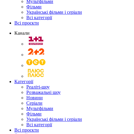
Мультфільми
Фільми
Українські фільми і серіали
Всі категорії
Всі проєкти
Канали
Категорії
Реаліті-шоу
Розважальні шоу
Новини
Серіали
Мультфільми
Фільми
Українські фільми і серіали
Всі категорії
Всі проєкти