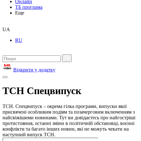
Онлайн
ТБ програма
Еще
UA
RU
Відкрити у додатку
ТСН Спецвипуск
ТСН. Спецвипуск – окрема гілка програми, випуски якої
присвячені особливим подіям та позачерговим включенням з
найсвіжішими новинами. Тут ви довідаєтесь про найгостріші
протистояння, останні зміни в політичній обстановці, воєнні
конфлікти та багато інших новин, які не можуть чекати на
наступний випуск ТСН.