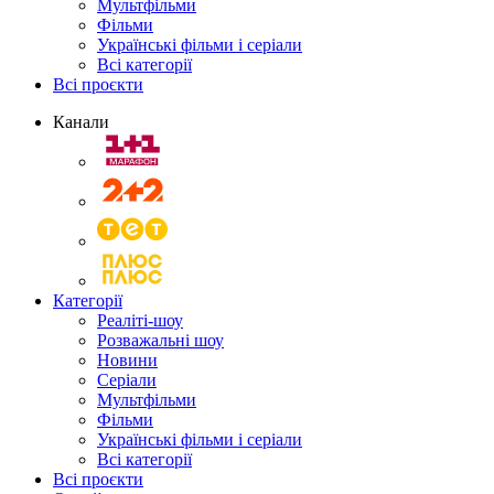
Мультфільми
Фільми
Українські фільми і серіали
Всі категорії
Всі проєкти
Канали
Категорії
Реаліті-шоу
Розважальні шоу
Новини
Серіали
Мультфільми
Фільми
Українські фільми і серіали
Всі категорії
Всі проєкти