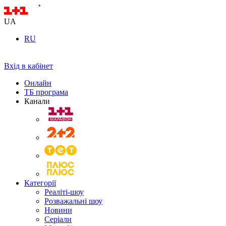
UA
RU
Вхід в кабінет
Онлайн
ТБ програма
Канали
Категорії
Реаліті-шоу
Розважальні шоу
Новини
Серіали