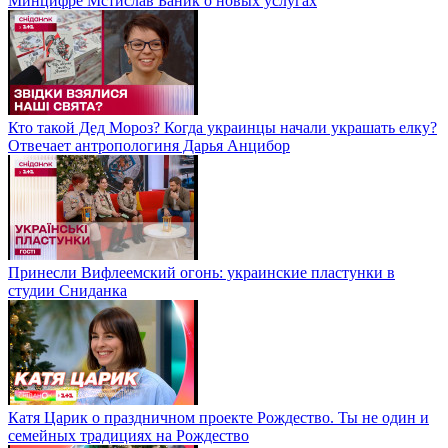
Минцифре Мстислав Баник о новых услугах
Кто такой Дед Мороз? Когда украинцы начали украшать елку?
Отвечает антропологиня Дарья Анцибор
Принесли Вифлеемский огонь: украинские пластунки в
студии Сниданка
Катя Царик о праздничном проекте Рождество. Ты не один и
семейных традициях на Рождество