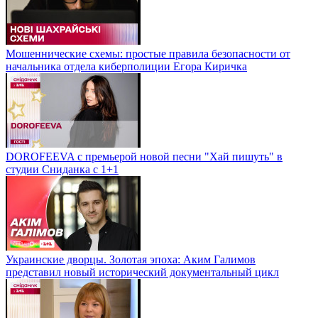
Мошеннические схемы: простые правила безопасности от
начальника отдела киберполиции Егора Киричка
DOROFEEVA с премьерой новой песни "Хай пишуть" в
студии Сниданка с 1+1
Украинские дворцы. Золотая эпоха: Аким Галимов
представил новый исторический документальный цикл