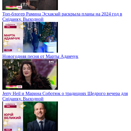
Топ-блогер Рамина Эсхакзай раскрыла планы на 2024 год в
Сніданку. Выходной
Новогодняя песня от Марты Адамчук
Jerry Heil и Марина Соботюк о традициях Щедрого вечера для
Сніданку. Выходной