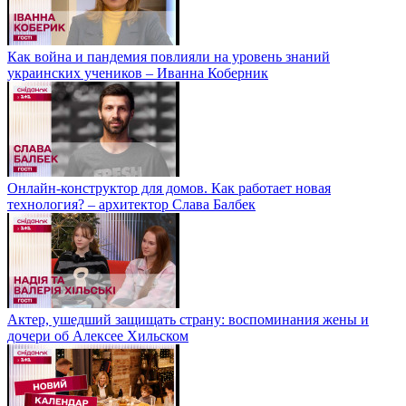
Как война и пандемия повлияли на уровень знаний
украинских учеников – Иванна Коберник
Онлайн-конструктор для домов. Как работает новая
технология? – архитектор Слава Балбек
Актер, ушедший защищать страну: воспоминания жены и
дочери об Алексее Хильском