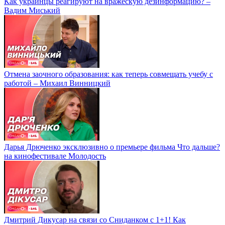
Как украинцы реагируют на вражескую дезинформацию? –
Вадим Миський
Отмена заочного образования: как теперь совмещать учебу с
работой – Михаил Винницкий
Дарья Дрюченко эксклюзивно о премьере фильма Что дальше?
на кинофестивале Молодость
Дмитрий Дикусар на связи со Сниданком с 1+1! Как