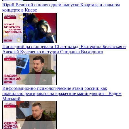
Юрий Великий о новогоднем выпуске Квартала и сольном
концерте в Киеве
Последний раз танцевали 10 лет назад: Екатерина Белявская и
Алексей Кучеренко в студии Сниданка Выходного
Информационно-психологические атаки россии: как
правильно реагировать на вражеские манипуляции – Вадим
Миський