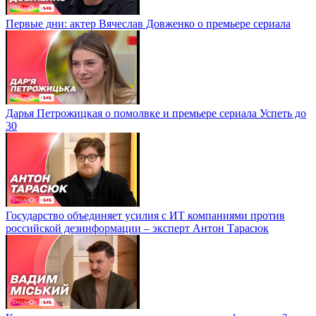
Первые дни: актер Вячеслав Довженко о премьере сериала
Дарья Петрожицкая о помолвке и премьере сериала Успеть до
30
Государство объединяет усилия с ИТ компаниями против
российской дезинформации – эксперт Антон Тарасюк