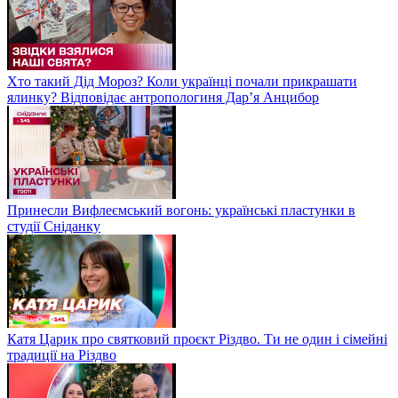
Хто такий Дід Мороз? Коли українці почали прикрашати
ялинку? Відповідає антропологиня Дарʼя Анцибор
Принесли Вифлеємський вогонь: українські пластунки в
студії Сніданку
Катя Царик про святковий проєкт Різдво. Ти не один і сімейні
традиції на Різдво