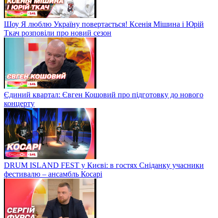
Шоу Я люблю Україну повертається! Ксенія Мішина і Юрій
Ткач розповіли про новий сезон
Єдиний квартал: Євген Кошовий про підготовку до нового
концерту
DRUM ISLAND FEST у Києві: в гостях Сніданку учасники
фестивалю – ансамбль Косарі