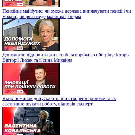
Пенсійне майбутнє: чи зможе держава виплачувати пенсії і чи
можна довіряти недержавним фондам
Допомогли відновити житло після ворожого обстрілу: історія
Вікторії Лисак та її сина Михайла
Яких помилок допускають при створенні резюме та як
ефективно шукати роботу, відповів експерт