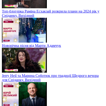
Топ-блогерка Раміна Есхакзай розкрила плани на 2024 рік у
Сніданку. Вихідний
Новорічна пісня від Марти Адамчук
Jerry Heil та Марина Соботюк про традиції Щедрого вечора
для Сніданку. Вихідний