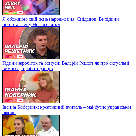
Я обожнюю свій день народження: Сніданок. Вихідний
привітав Jerry Heil зі святом
Гідний заробіток та бонуси: Валерій Решетняк про актуальні
вимоги до роботодавців
Іванна Коберник: креативний вчитель – майбутнє української
школи