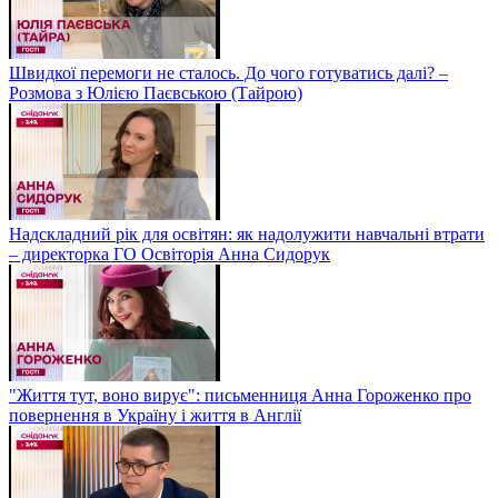
Швидкої перемоги не сталось. До чого готуватись далі? –
Розмова з Юлією Паєвською (Тайрою)
Надскладний рік для освітян: як надолужити навчальні втрати
– директорка ГО Освіторія Анна Сидорук
"Життя тут, воно вирує": письменниця Анна Гороженко про
повернення в Україну і життя в Англії