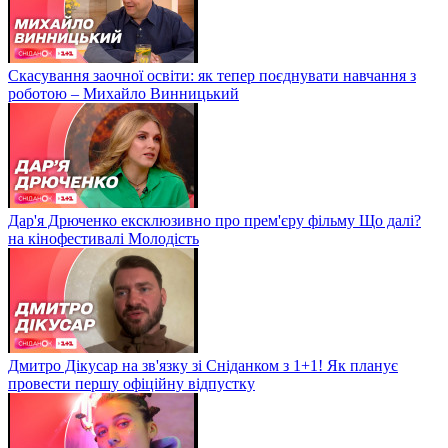
Скасування заочної освіти: як тепер поєднувати навчання з
роботою – Михайло Винницький
Дар'я Дрюченко ексклюзивно про прем'єру фільму Що далі?
на кінофестивалі Молодість
Дмитро Дікусар на зв'язку зі Сніданком з 1+1! Як планує
провести першу офіційну відпустку