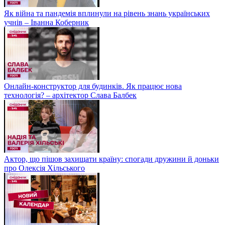
Як війна та пандемія вплинули на рівень знань українських
учнів – Іванна Коберник
Онлайн-конструктор для будинків. Як працює нова
технологія? – архітектор Слава Балбек
Актор, що пішов захищати країну: спогади дружини й доньки
про Олексія Хільського