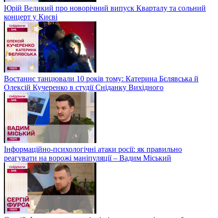
Юрій Великий про новорічний випуск Кварталу та сольний
концерт у Києві
Востаннє танцювали 10 років тому: Катерина Бєлявська й
Олексій Кучеренко в студії Сніданку Вихідного
Інформаційно-психологічні атаки росії: як правильно
реагувати на ворожі маніпуляції – Вадим Міський