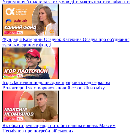
Утримання батьків: за яких умов діти мають платити аліменти
Фундація Катерини Осадчої: Катерина Осадча про об'єднання
зусиль в єдиному фонді
Ігор Ласточкін поділився, як працюють над серіалом
Волонтери і як створюють новий сезон Ліги сміху
Як обрати речі справді потрібні нашим воїнам: Максим
Несміянов про потреби військових