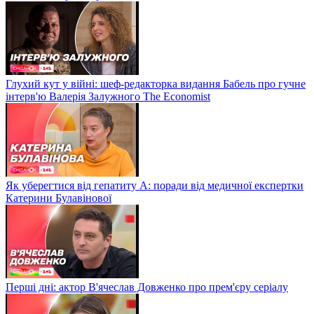
Глухий кут у війні: шеф-редакторка видання Бабель про гучне
інтерв'ю Валерія Залужного The Economist
Як уберегтися від гепатиту А: поради від медичної експертки
Катерини Булавінової
Перші дні: актор В'ячеслав Довженко про прем'єру серіалу