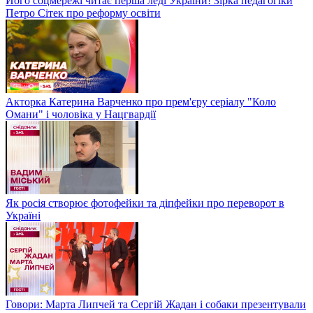
Його соцмережі читає перша леді України! Зірка педагогіки
Петро Сітек про реформу освіти
Акторка Катерина Варченко про прем'єру серіалу "Коло
Омани" і чоловіка у Нацгвардії
Як росія створює фотофейки та діпфейки про переворот в
Україні
Говори: Марта Липчей та Сергій Жадан і собаки презентували