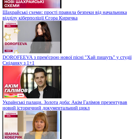
Шахрайські схеми: прості правила безпеки від начальника
відділу кіберполіції Єгора Киричка
DOROFEEVA з прем'єрою нової пісні "Хай пишуть" у студії
Сніданку з 1+1
Українські палаци. Золота доба: Акім Галімов презентував
новий історичний документальний цикл