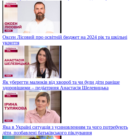
Оксен Лісовий про освітній бюджет на 2024 рік та шкільні
укриття
Як уберегти малюків від хвороб та чи були діти раніше
здоровішими – педіатриня Анастасія Шелевицька
Яка в Україні ситуація з усиновленням та чого потребують
діти, позбавлені батьківського піклування