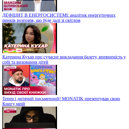
ДЕФІЦИТ В ЕНЕРГОСИСТЕМІ: аналітик енергетичних
ринків розповів, що буде далі зі світлом
Катерина Кухар про сучасне викладання балету, впевненість у
собі та виховання дітей
Тепер і дитячий письменний! MONATIK презентував свою
Книгу мрій