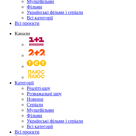
Мультфільми
Фільми
Українські фільми і серіали
Всі категорії
Всі проєкти
Канали
Категорії
Реаліті-шоу
Розважальні шоу
Новини
Серіали
Мультфільми
Фільми
Українські фільми і серіали
Всі категорії
Всі проєкти