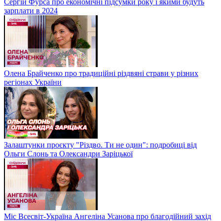
Сергій Фурса про економічні підсумки року і якими будуть
зарплати в 2024
Олена Брайченко про традиційні різдвяні страви у різних
регіонах України
Залаштунки проєкту "Різдво. Ти не один": подробиці від
Ольги Слонь та Олександри Заріцької
Міс Всесвіт-Україна Ангеліна Усанова про благодійний захід