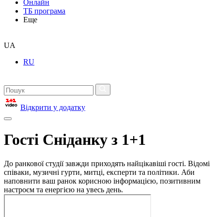
Онлайн
ТБ програма
Еще
UA
RU
Відкрити у додатку
Гості Сніданку з 1+1
До ранкової студії завжди приходять найцікавіші гості. Відомі
співаки, музичні гурти, митці, експерти та політики. Аби
наповнити ваш ранок корисною інформацією, позитивним
настроєм та енергією на увесь день.