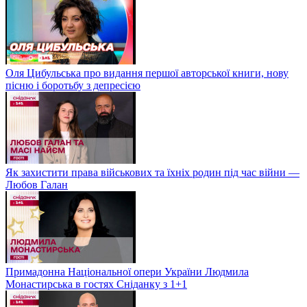
Оля Цибульська про видання першої авторської книги, нову
пісню і боротьбу з депресією
Як захистити права військових та їхніх родин під час війни —
Любов Галан
Примадонна Національної опери України Людмила
Монастирська в гостях Сніданку з 1+1