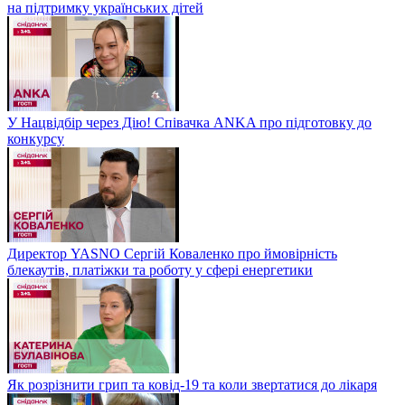
на підтримку українських дітей
У Нацвідбір через Дію! Співачка ANKA про підготовку до
конкурсу
Директор YASNO Сергій Коваленко про ймовірність
блекаутів, платіжки та роботу у сфері енергетики
Як розрізнити грип та ковід-19 та коли звертатися до лікаря