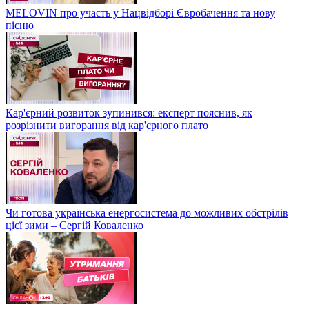
MELOVIN про участь у Нацвідборі Євробачення та нову
пісню
Кар'єрний розвиток зупинився: експерт пояснив, як
розрізнити вигорання від кар'єрного плато
Чи готова українська енергосистема до можливих обстрілів
цієї зими – Сергій Коваленко