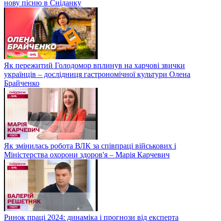
нову пісню в Сніданку
Як пережитий Голодомор вплинув на харчові звички
українців – дослідниця гастрономічної культури Олена
Брайченко
Як змінилась робота ВЛК за співпраці військових і
Міністерства охорони здоров'я – Марія Карчевич
Ринок праці 2024: динаміка і прогнози від експерта