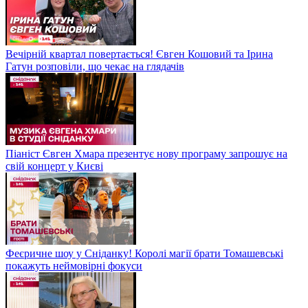
Вечірній квартал повертається! Євген Кошовий та Ірина
Гатун розповіли, що чекає на глядачів
Піаніст Євген Хмара презентує нову програму запрошує на
свій концерт у Києві
Феєричне шоу у Сніданку! Королі магії брати Томашевські
покажуть неймовірні фокуси