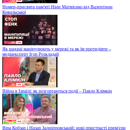
Номер-присвята пам'яті Ніни Матвієнко від Валентини
Ковальської
Як шахраї маніпулюють у мережі та як їм протидіяти –
медіаексперт Ігор Розкладай
Війна в Ізраїлі: як розгортаються події – Павло Клімкін
Віра Кобзар і Назар Задніпровський: нові пристрасті прем'єри