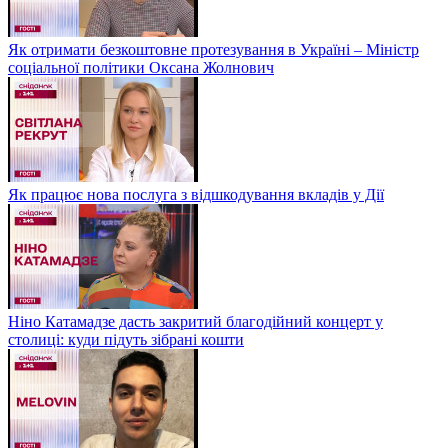
Як отримати безкоштовне протезування в Україні – Міністр
соціальної політики Оксана Жолнович
Як працює нова послуга з відшкодування вкладів у Дії
Ніно Катамадзе дасть закритий благодійний концерт у
столиці: куди підуть зібрані кошти