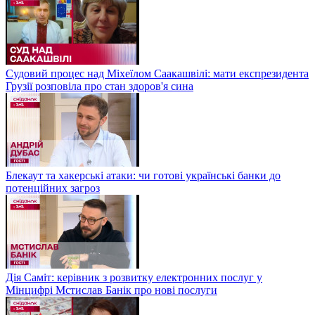
Судовий процес над Міхеїлом Саакашвілі: мати експрезидента
Грузії розповіла про стан здоров'я сина
Блекаут та хакерські атаки: чи готові українські банки до
потенційних загроз
Дія Саміт: керівник з розвитку електронних послуг у
Мінцифрі Мстислав Банік про нові послуги