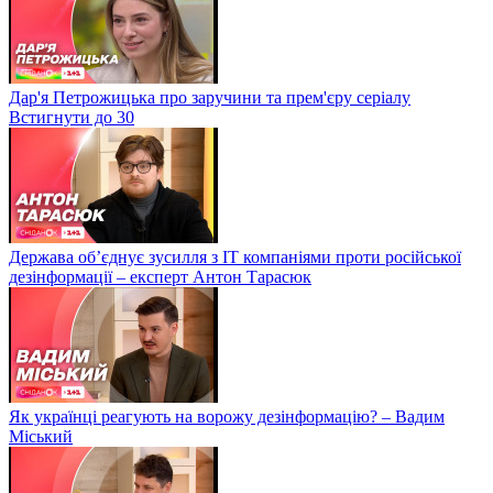
Дар'я Петрожицька про заручини та прем'єру серіалу
Встигнути до 30
Держава об’єднує зусилля з ІТ компаніями проти російської
дезінформації – експерт Антон Тарасюк
Як українці реагують на ворожу дезінформацію? – Вадим
Міський