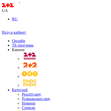
UA
RU
Вхід в кабінет
Онлайн
ТБ програма
Канали
Категорії
Реаліті-шоу
Розважальні шоу
Новини
Серіали