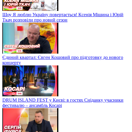
Шоу Я люблю Україну повертається! Ксенія Мішина і Юрій
Ткач розповіли про новий сезон
Єдиний квартал: Євген Кошовий про підготовку до нового
концерту
DRUM ISLAND FEST у Києві: в гостях Сніданку учасники
фестивалю – ансамбль Косарі