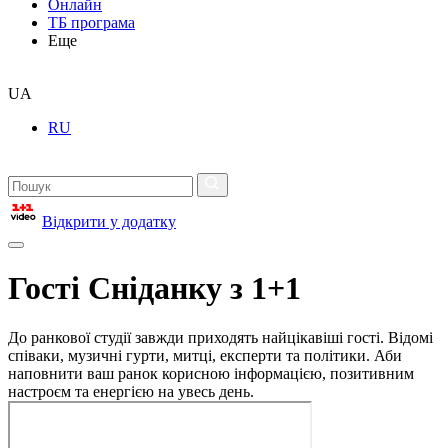
Онлайн
ТБ програма
Еще
UA
RU
Відкрити у додатку
Гості Сніданку з 1+1
До ранкової студії завжди приходять найцікавіші гості. Відомі
співаки, музичні гурти, митці, експерти та політики. Аби
наповнити ваш ранок корисною інформацією, позитивним
настроєм та енергією на увесь день.