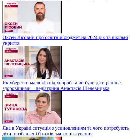
Оксен Лісовий про освітній бюджет на 2024 рік та шкільні
укриття
Як уберегти малюків від хвороб та чи були діти раніше
здоровішими – педіатриня Анастасія Шелевицька
Яка в Україні ситуація з усиновленням та чого потребують
діти, позбавлені батьківського піклування