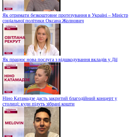
Як отримати безкоштовне протезування в Україні – Міністр
соціальної політики Оксана Жолнович
Як працює нова послуга з відшкодування вкладів у Дії
Ніно Катамадзе дасть закритий благодійний концерт у
столиці: куди підуть зібрані кошти