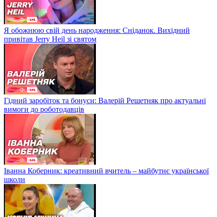
Я обожнюю свій день народження: Сніданок. Вихідний
привітав Jerry Heil зі святом
Гідний заробіток та бонуси: Валерій Решетняк про актуальні
вимоги до роботодавців
Іванна Коберник: креативний вчитель – майбутнє української
школи