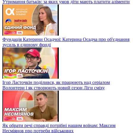
Утримання батьків: за яких умов діти мають платити аліменти
Фундація Катерини Осадчої: Катерина Осадча про об'єднання
зусиль в єдиному фонді
Ігор Ласточкін поділився, як працюють над серіалом
Волонтери і як створюють новий сезон Ліги сміху
Як обрати речі справді потрібні нашим воїнам: Максим
Несміянов про потреби військових