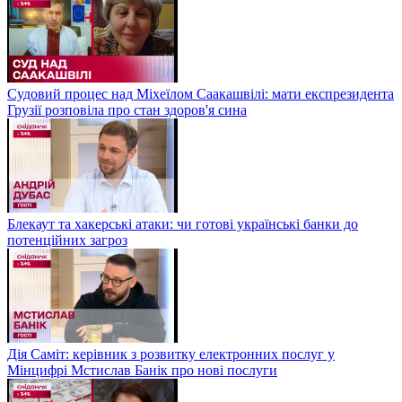
Судовий процес над Міхеїлом Саакашвілі: мати експрезидента
Грузії розповіла про стан здоров'я сина
Блекаут та хакерські атаки: чи готові українські банки до
потенційних загроз
Дія Саміт: керівник з розвитку електронних послуг у
Мінцифрі Мстислав Банік про нові послуги