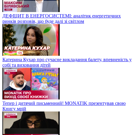
ДЕФІЦИТ В ЕНЕРГОСИСТЕМІ: аналітик енергетичних
ринків розповів, що буде далі зі світлом
Катерина Кухар про сучасне викладання балету, впевненість у
собі та виховання дітей
Тепер і дитячий письменний! MONATIK презентував свою
Книгу мрій