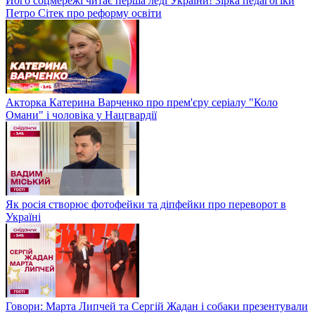
Його соцмережі читає перша леді України! Зірка педагогіки
Петро Сітек про реформу освіти
Акторка Катерина Варченко про прем'єру серіалу "Коло
Омани" і чоловіка у Нацгвардії
Як росія створює фотофейки та діпфейки про переворот в
Україні
Говори: Марта Липчей та Сергій Жадан і собаки презентували