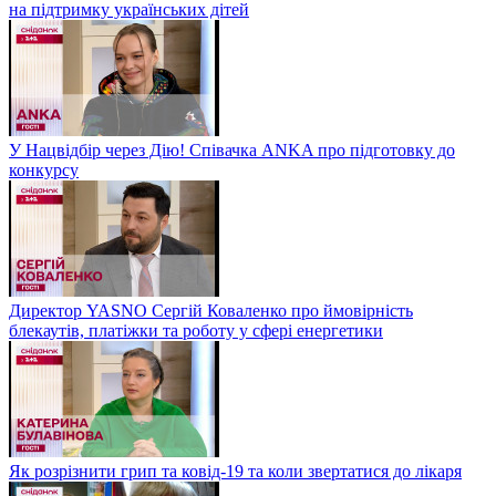
на підтримку українських дітей
У Нацвідбір через Дію! Співачка ANKA про підготовку до
конкурсу
Директор YASNO Сергій Коваленко про ймовірність
блекаутів, платіжки та роботу у сфері енергетики
Як розрізнити грип та ковід-19 та коли звертатися до лікаря