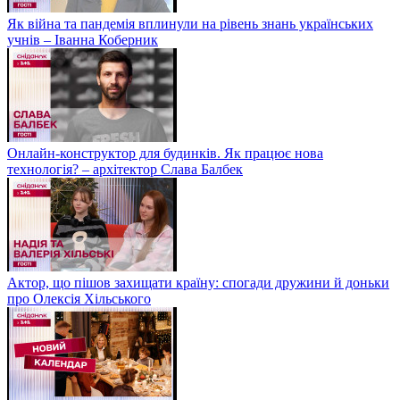
Як війна та пандемія вплинули на рівень знань українських
учнів – Іванна Коберник
Онлайн-конструктор для будинків. Як працює нова
технологія? – архітектор Слава Балбек
Актор, що пішов захищати країну: спогади дружини й доньки
про Олексія Хільського