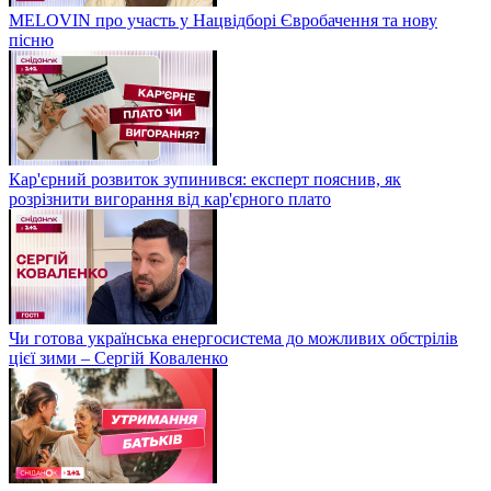
MELOVIN про участь у Нацвідборі Євробачення та нову
пісню
Кар'єрний розвиток зупинився: експерт пояснив, як
розрізнити вигорання від кар'єрного плато
Чи готова українська енергосистема до можливих обстрілів
цієї зими – Сергій Коваленко