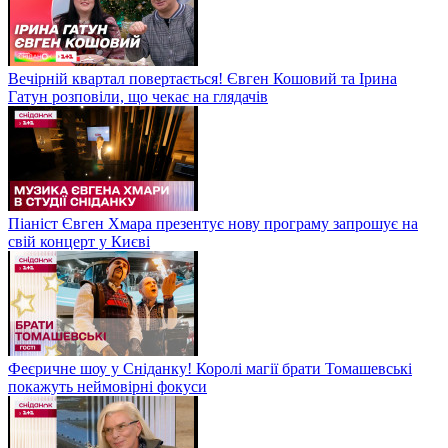
Вечірній квартал повертається! Євген Кошовий та Ірина
Гатун розповіли, що чекає на глядачів
Піаніст Євген Хмара презентує нову програму запрошує на
свій концерт у Києві
Феєричне шоу у Сніданку! Королі магії брати Томашевські
покажуть неймовірні фокуси