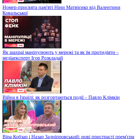
Номер-присвята пам'яті Ніни Матвієнко від Валентини
Ковальської
Як шахраї маніпулюють у мережі та як їм протидіяти –
медіаексперт Ігор Розкладай
Війна в Ізраїлі: як розгортаються події – Павло Клімкін
Віра Кобзар і Назар Задніпровський: нові пристрасті прем'єри