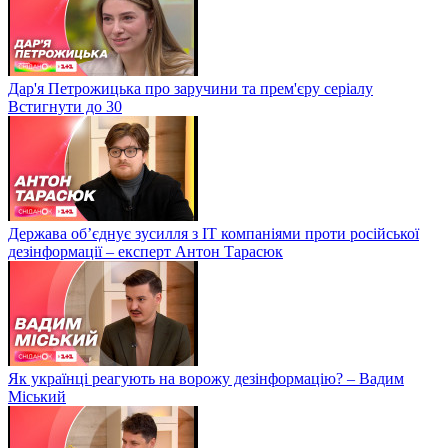
Дар'я Петрожицька про заручини та прем'єру серіалу
Встигнути до 30
Держава об’єднує зусилля з ІТ компаніями проти російської
дезінформації – експерт Антон Тарасюк
Як українці реагують на ворожу дезінформацію? – Вадим
Міський