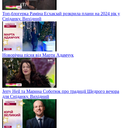
Топ-блогерка Раміна Есхакзай розкрила плани на 2024 рік у
Сніданку. Вихідний
Новорічна пісня від Марти Адамчук
Jerry Heil та Марина Соботюк про традиції Щедрого вечора
для Сніданку. Вихідний