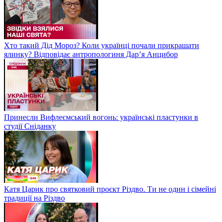
Хто такий Дід Мороз? Коли українці почали прикрашати
ялинку? Відповідає антропологиня Дарʼя Анцибор
Принесли Вифлеємський вогонь: українські пластунки в
студії Сніданку
Катя Царик про святковий проєкт Різдво. Ти не один і сімейні
традиції на Різдво