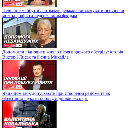
Пенсійне майбутнє: чи зможе держава виплачувати пенсії і чи
можна довіряти недержавним фондам
Допомогли відновити житло після ворожого обстрілу: історія
Вікторії Лисак та її сина Михайла
Яких помилок допускають при створенні резюме та як
ефективно шукати роботу, відповів експерт