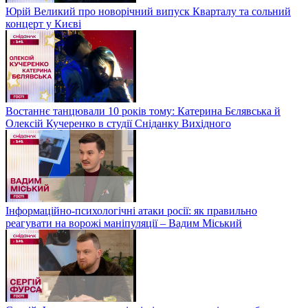
Юрій Великий про новорічний випуск Кварталу та сольний
концерт у Києві
Востаннє танцювали 10 років тому: Катерина Бєлявська й
Олексій Кучеренко в студії Сніданку Вихідного
Інформаційно-психологічні атаки росії: як правильно
реагувати на ворожі маніпуляції – Вадим Міський