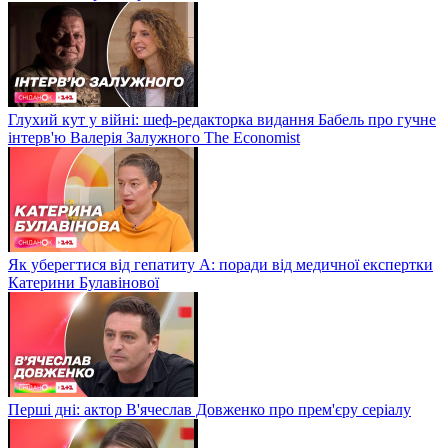
Глухий кут у війні: шеф-редакторка видання Бабель про гучне
інтерв'ю Валерія Залужного The Economist
Як уберегтися від гепатиту А: поради від медичної експертки
Катерини Булавінової
Перші дні: актор В'ячеслав Довженко про прем'єру серіалу