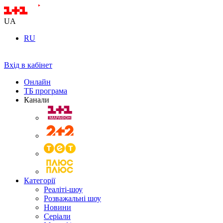
UA
RU
Вхід в кабінет
Онлайн
ТБ програма
Канали
Категорії
Реаліті-шоу
Розважальні шоу
Новини
Серіали