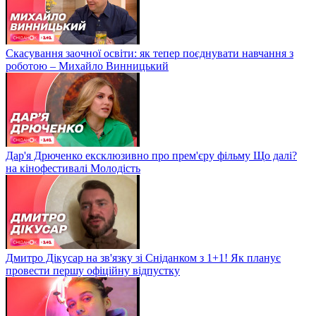
Скасування заочної освіти: як тепер поєднувати навчання з
роботою – Михайло Винницький
Дар'я Дрюченко ексклюзивно про прем'єру фільму Що далі?
на кінофестивалі Молодість
Дмитро Дікусар на зв'язку зі Сніданком з 1+1! Як планує
провести першу офіційну відпустку