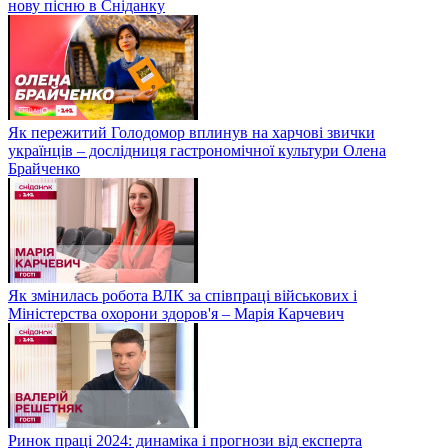
нову пісню в Сніданку
Як пережитий Голодомор вплинув на харчові звички
українців – дослідниця гастрономічної культури Олена
Брайченко
Як змінилась робота ВЛК за співпраці військових і
Міністерства охорони здоров'я – Марія Карчевич
Ринок праці 2024: динаміка і прогнози від експерта