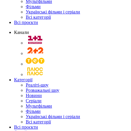
Мультфільми
Фільми
Українські фільми і серіали
Всі категорії
Всі проєкти
Канали
Категорії
Реаліті-шоу
Розважальні шоу
Новини
Серіали
Мультфільми
Фільми
Українські фільми і серіали
Всі категорії
Всі проєкти