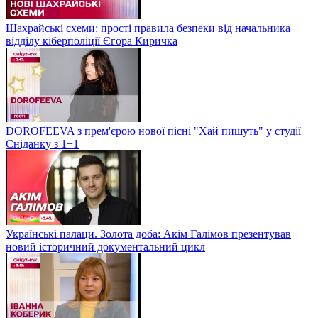
Шахрайські схеми: прості правила безпеки від начальника
відділу кіберполіції Єгора Киричка
DOROFEEVA з прем'єрою нової пісні "Хай пишуть" у студії
Сніданку з 1+1
Українські палаци. Золота доба: Акім Галімов презентував
новий історичний документальний цикл