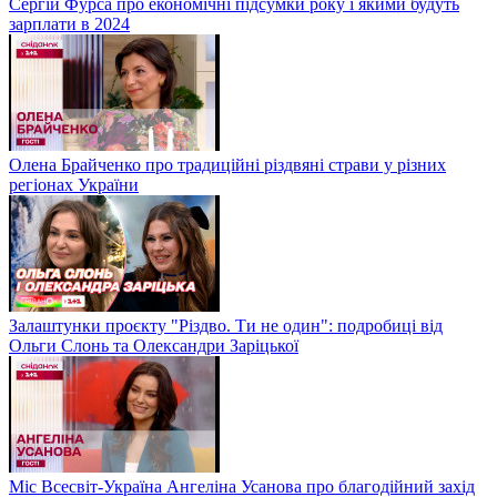
Сергій Фурса про економічні підсумки року і якими будуть
зарплати в 2024
Олена Брайченко про традиційні різдвяні страви у різних
регіонах України
Залаштунки проєкту "Різдво. Ти не один": подробиці від
Ольги Слонь та Олександри Заріцької
Міс Всесвіт-Україна Ангеліна Усанова про благодійний захід