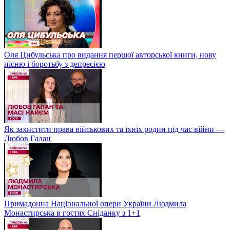
Оля Цибульська про видання першої авторської книги, нову
пісню і боротьбу з депресією
Як захистити права військових та їхніх родин під час війни —
Любов Галан
Примадонна Національної опери України Людмила
Монастирська в гостях Сніданку з 1+1