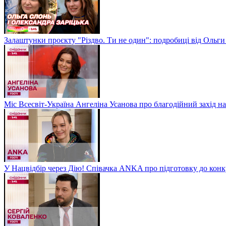
Залаштунки проєкту "Різдво. Ти не один": подробиці від Ольги
Міс Всесвіт-Україна Ангеліна Усанова про благодійний захід на
У Нацвідбір через Дію! Співачка ANKA про підготовку до кон