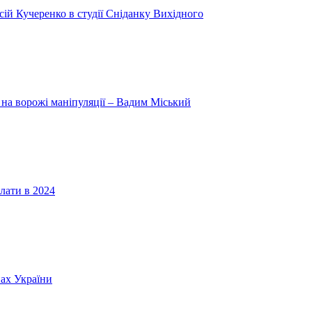
ій Кучеренко в студії Сніданку Вихідного
 на ворожі маніпуляції – Вадим Міський
лати в 2024
нах України