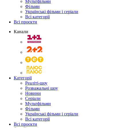
Мультфільми
Фільми
Українські фільми і серіали
Всі категорії
Всі проєкти
Канали
Категорії
Реаліті-шоу
Розважальні шоу
Новини
Серіали
Мультфільми
Фільми
Українські фільми і серіали
Всі категорії
Всі проєкти