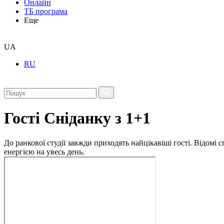
Онлайн
ТБ програма
Еще
UA
RU
Гості Сніданку з 1+1
До ранкової студії завжди приходять найцікавіші гості. Відомі
енергією на увесь день.