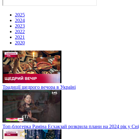
2025
2024
2023
2022
2021
2020
Традиції щедрого вечора в Україні
Топ-блогерка Раміна Есхакзай розкрила плани на 2024 рік у Сн