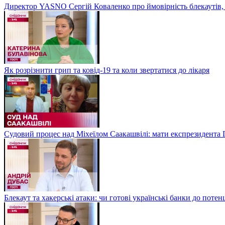
Директор YASNO Сергій Коваленко про ймовірність блекаутів, 
Як розрізнити грип та ковід-19 та коли звертатися до лікаря
Судовий процес над Міхеїлом Саакашвілі: мати експрезидента Гр
Блекаут та хакерські атаки: чи готові українські банки до потен