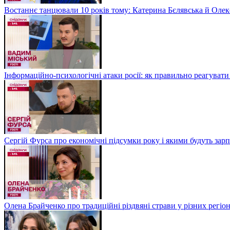
Востаннє танцювали 10 років тому: Катерина Бєлявська й Олекс
Інформаційно-психологічні атаки росії: як правильно реагувати
Сергій Фурса про економічні підсумки року і якими будуть зарп
Олена Брайченко про традиційні різдвяні страви у різних регіо