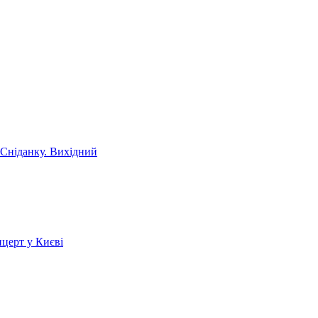
 Сніданку. Вихідний
церт у Києві