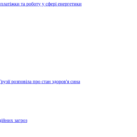
платіжки та роботу у сфері енергетики
узії розповіла про стан здоров'я сина
ційних загроз