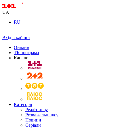
UA
RU
Вхід в кабінет
Онлайн
ТБ програма
Канали
Категорії
Реаліті-шоу
Розважальні шоу
Новини
Серіали