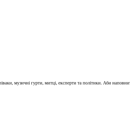
 співаки, музичні гурти, митці, експерти та політики. Аби напо