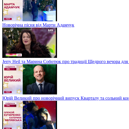
Новорічна пісня від Марти Адамчук
Jerry Heil та Марина Соботюк про традиції Щедрого вечора для
Юрій Великий про новорічний випуск Кварталу та сольний кон