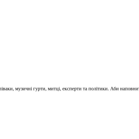
 співаки, музичні гурти, митці, експерти та політики. Аби напо