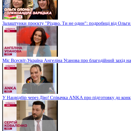
Залаштунки проєкту "Різдво. Ти не один": подробиці від Ольги
Міс Всесвіт-Україна Ангеліна Усанова про благодійний захід на
У Нацвідбір через Дію! Співачка ANKA про підготовку до кон