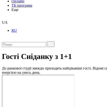
Онлайн
ТБ програма
Еще
UA
RU
Гості Сніданку з 1+1
До ранкової студії завжди приходять найцікавіші гості. Відомі
енергією на увесь день.