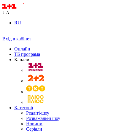
UA
RU
Вхід в кабінет
Онлайн
ТБ програма
Канали
Категорії
Реаліті-шоу
Розважальні шоу
Новини
Серіали