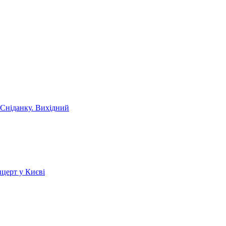
 Сніданку. Вихідний
церт у Києві