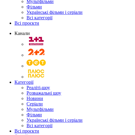
Мультфільми
Фільми
Українські фільми і серіали
Всі категорії
Всі проєкти
Канали
Категорії
Реаліті-шоу
Розважальні шоу
Новини
Серіали
Мультфільми
Фільми
Українські фільми і серіали
Всі категорії
Всі проєкти