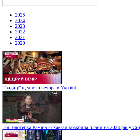
2025
2024
2023
2022
2021
2020
Традиції щедрого вечора в Україні
Топ-блогерка Раміна Есхакзай розкрила плани на 2024 рік у Сн