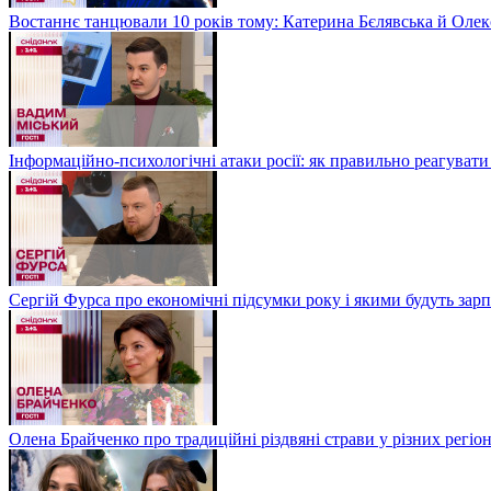
Востаннє танцювали 10 років тому: Катерина Бєлявська й Олекс
Інформаційно-психологічні атаки росії: як правильно реагувати
Сергій Фурса про економічні підсумки року і якими будуть зарп
Олена Брайченко про традиційні різдвяні страви у різних регіо