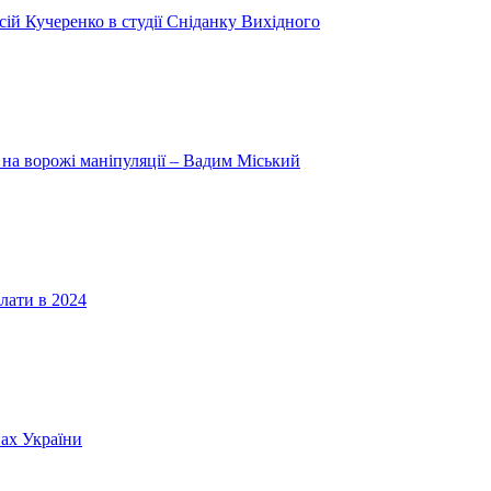
ій Кучеренко в студії Сніданку Вихідного
 на ворожі маніпуляції – Вадим Міський
лати в 2024
нах України