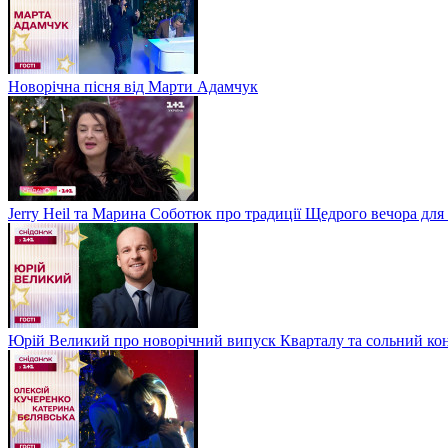
Новорічна пісня від Марти Адамчук
Jerry Heil та Марина Соботюк про традиції Щедрого вечора для
Юрій Великий про новорічний випуск Кварталу та сольний кон