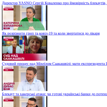
Директор YASNO Сергій Коваленко про ймовірність блекаутів, 
Як розрізнити грип та ковід-19 та коли звертатися до лікаря
Судовий процес над Міхеїлом Саакашвілі: мати експрезидента Гр
Блекаут та хакерські атаки: чи готові українські банки до потен