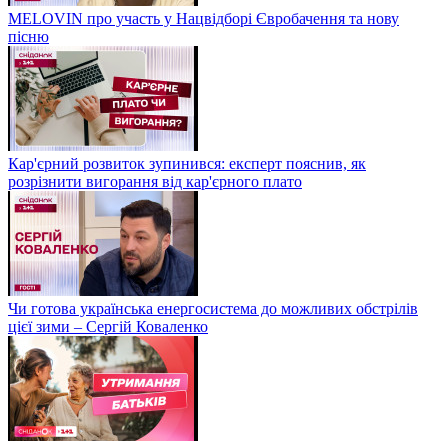
MELOVIN про участь у Нацвідборі Євробачення та нову
пісню
Кар'єрний розвиток зупинився: експерт пояснив, як
розрізнити вигорання від кар'єрного плато
Чи готова українська енергосистема до можливих обстрілів
цієї зими – Сергій Коваленко