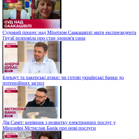
Судовий процес над Міхеїлом Саакашвілі: мати експрезидента
Грузії розповіла про стан здоров'я сина
Блекаут та хакерські атаки: чи готові українські банки до
потенційних загроз
Дія Саміт: керівник з розвитку електронних послуг у
Мінцифрі Мстислав Банік про нові послуги