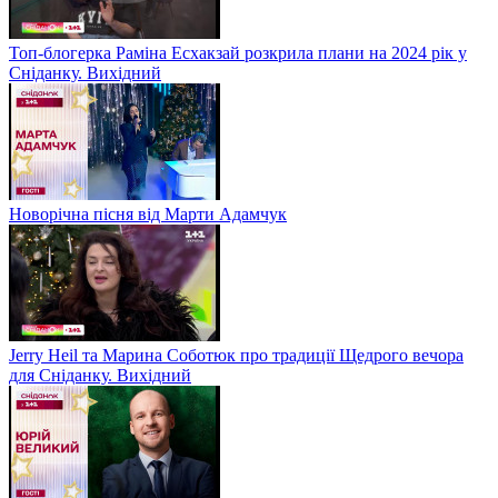
Топ-блогерка Раміна Есхакзай розкрила плани на 2024 рік у
Сніданку. Вихідний
Новорічна пісня від Марти Адамчук
Jerry Heil та Марина Соботюк про традиції Щедрого вечора
для Сніданку. Вихідний