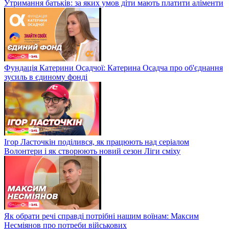
Утримання батьків: за яких умов діти мають платити аліменти
Фундація Катерини Осадчої: Катерина Осадча про об'єднання
зусиль в єдиному фонді
Ігор Ласточкін поділився, як працюють над серіалом
Волонтери і як створюють новий сезон Ліги сміху
Як обрати речі справді потрібні нашим воїнам: Максим
Несміянов про потреби військових