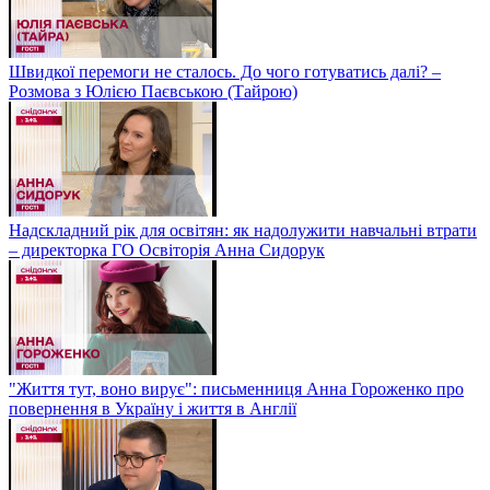
Швидкої перемоги не сталось. До чого готуватись далі? –
Розмова з Юлією Паєвською (Тайрою)
Надскладний рік для освітян: як надолужити навчальні втрати
– директорка ГО Освіторія Анна Сидорук
"Життя тут, воно вирує": письменниця Анна Гороженко про
повернення в Україну і життя в Англії