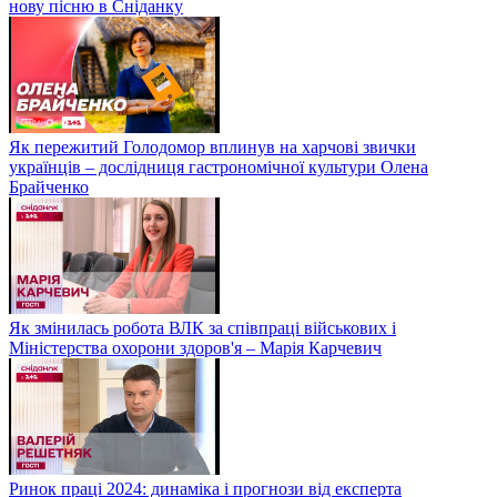
нову пісню в Сніданку
Як пережитий Голодомор вплинув на харчові звички
українців – дослідниця гастрономічної культури Олена
Брайченко
Як змінилась робота ВЛК за співпраці військових і
Міністерства охорони здоров'я – Марія Карчевич
Ринок праці 2024: динаміка і прогнози від експерта