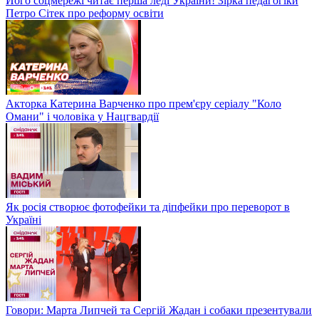
Його соцмережі читає перша леді України! Зірка педагогіки
Петро Сітек про реформу освіти
Акторка Катерина Варченко про прем'єру серіалу "Коло
Омани" і чоловіка у Нацгвардії
Як росія створює фотофейки та діпфейки про переворот в
Україні
Говори: Марта Липчей та Сергій Жадан і собаки презентували