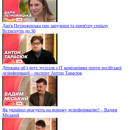
Дар'я Петрожицька про заручини та прем'єру серіалу
Встигнути до 30
Держава об’єднує зусилля з ІТ компаніями проти російської
дезінформації – експерт Антон Тарасюк
Як українці реагують на ворожу дезінформацію? – Вадим
Міський