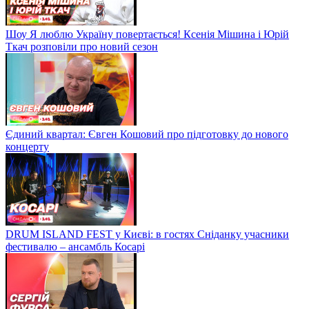
Шоу Я люблю Україну повертається! Ксенія Мішина і Юрій
Ткач розповіли про новий сезон
Єдиний квартал: Євген Кошовий про підготовку до нового
концерту
DRUM ISLAND FEST у Києві: в гостях Сніданку учасники
фестивалю – ансамбль Косарі