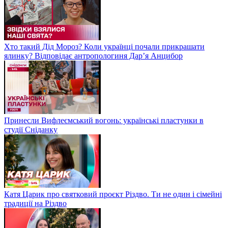
Хто такий Дід Мороз? Коли українці почали прикрашати
ялинку? Відповідає антропологиня Дарʼя Анцибор
Принесли Вифлеємський вогонь: українські пластунки в
студії Сніданку
Катя Царик про святковий проєкт Різдво. Ти не один і сімейні
традиції на Різдво