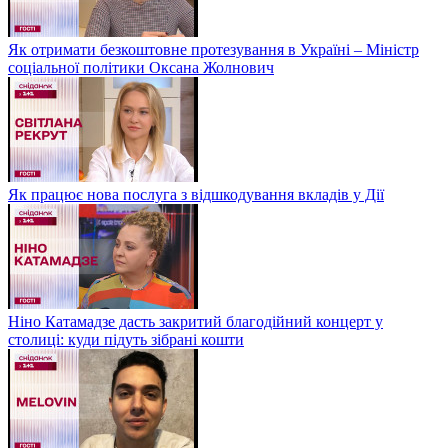
Як отримати безкоштовне протезування в Україні – Міністр
соціальної політики Оксана Жолнович
Як працює нова послуга з відшкодування вкладів у Дії
Ніно Катамадзе дасть закритий благодійний концерт у
столиці: куди підуть зібрані кошти