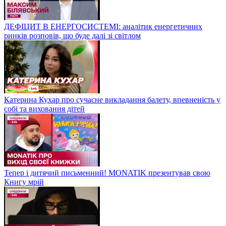
ДЕФІЦИТ В ЕНЕРГОСИСТЕМІ: аналітик енергетичних
ринків розповів, що буде далі зі світлом
Катерина Кухар про сучасне викладання балету, впевненість у
собі та виховання дітей
Тепер і дитячий письменний! MONATIK презентував свою
Книгу мрій