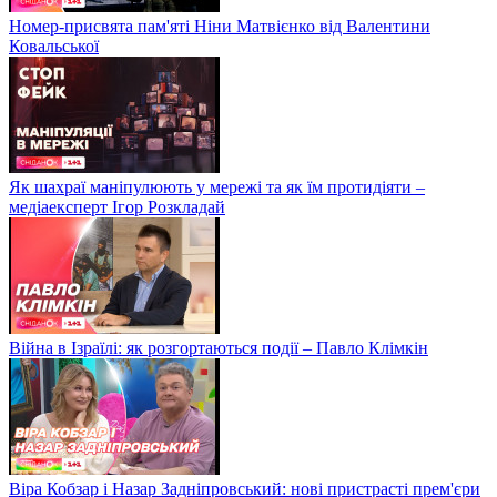
Номер-присвята пам'яті Ніни Матвієнко від Валентини
Ковальської
Як шахраї маніпулюють у мережі та як їм протидіяти –
медіаексперт Ігор Розкладай
Війна в Ізраїлі: як розгортаються події – Павло Клімкін
Віра Кобзар і Назар Задніпровський: нові пристрасті прем'єри