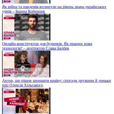
Як війна та пандемія вплинули на рівень знань українських
учнів – Іванна Коберник
Онлайн-конструктор для будинків. Як працює нова
технологія? – архітектор Слава Балбек
Актор, що пішов захищати країну: спогади дружини й доньки
про Олексія Хільського