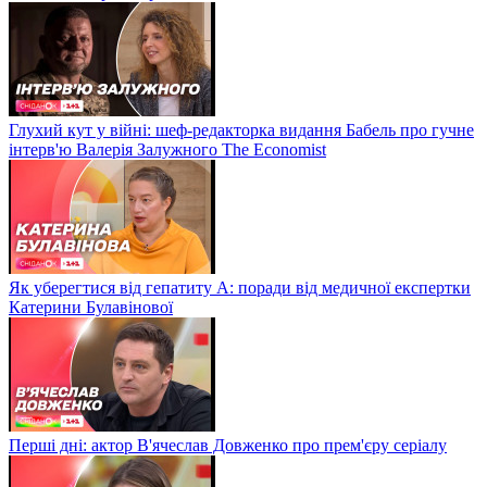
Глухий кут у війні: шеф-редакторка видання Бабель про гучне
інтерв'ю Валерія Залужного The Economist
Як уберегтися від гепатиту А: поради від медичної експертки
Катерини Булавінової
Перші дні: актор В'ячеслав Довженко про прем'єру серіалу