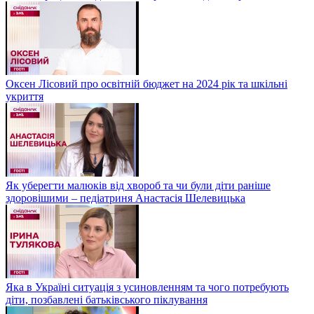
Оксен Лісовий про освітній бюджет на 2024 рік та шкільні
укриття
Як уберегти малюків від хвороб та чи були діти раніше
здоровішими – педіатриня Анастасія Шелевицька
Яка в Україні ситуація з усиновленням та чого потребують
діти, позбавлені батьківського піклування