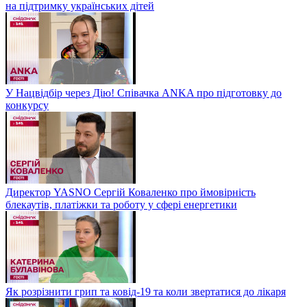
на підтримку українських дітей
У Нацвідбір через Дію! Співачка ANKA про підготовку до
конкурсу
Директор YASNO Сергій Коваленко про ймовірність
блекаутів, платіжки та роботу у сфері енергетики
Як розрізнити грип та ковід-19 та коли звертатися до лікаря