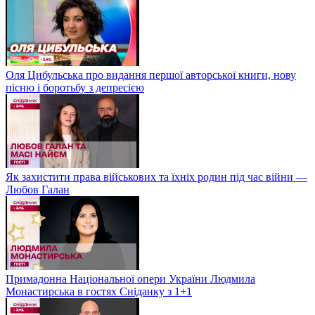
Оля Цибульська про видання першої авторської книги, нову
пісню і боротьбу з депресією
Як захистити права військових та їхніх родин під час війни —
Любов Галан
Примадонна Національної опери України Людмила
Монастирська в гостях Сніданку з 1+1