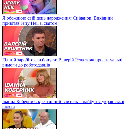
Я обожнюю свій день народження: Сніданок. Вихідний
привітав Jerry Heil зі святом
Гідний заробіток та бонуси: Валерій Решетняк про актуальні
вимоги до роботодавців
Іванна Коберник: креативний вчитель – майбутнє української
школи