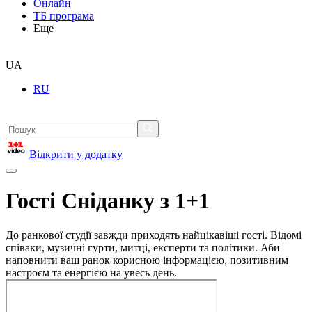
Онлайн
ТБ програма
Еще
UA
RU
Відкрити у додатку
Гості Сніданку з 1+1
До ранкової студії завжди приходять найцікавіші гості. Відомі
співаки, музичні гурти, митці, експерти та політики. Аби
наповнити ваш ранок корисною інформацією, позитивним
настроєм та енергією на увесь день.