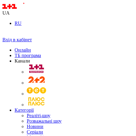
UA
RU
Вхід в кабінет
Онлайн
ТБ програма
Канали
Категорії
Реаліті-шоу
Розважальні шоу
Новини
Серіали