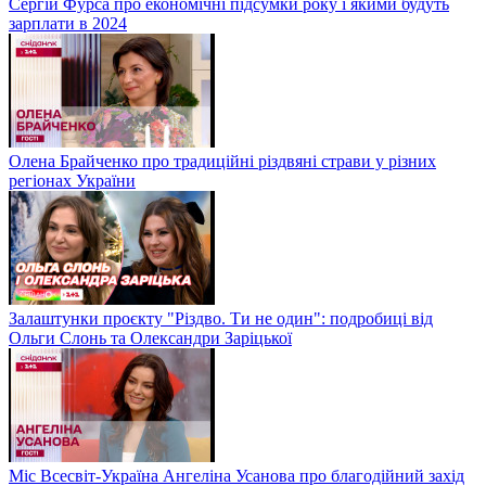
Сергій Фурса про економічні підсумки року і якими будуть
зарплати в 2024
Олена Брайченко про традиційні різдвяні страви у різних
регіонах України
Залаштунки проєкту "Різдво. Ти не один": подробиці від
Ольги Слонь та Олександри Заріцької
Міс Всесвіт-Україна Ангеліна Усанова про благодійний захід