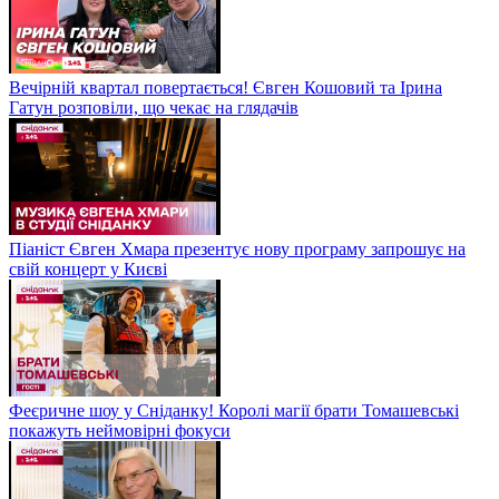
Вечірній квартал повертається! Євген Кошовий та Ірина
Гатун розповіли, що чекає на глядачів
Піаніст Євген Хмара презентує нову програму запрошує на
свій концерт у Києві
Феєричне шоу у Сніданку! Королі магії брати Томашевські
покажуть неймовірні фокуси