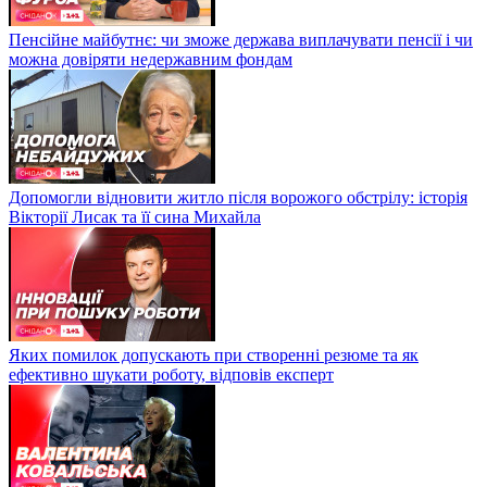
Пенсійне майбутнє: чи зможе держава виплачувати пенсії і чи
можна довіряти недержавним фондам
Допомогли відновити житло після ворожого обстрілу: історія
Вікторії Лисак та її сина Михайла
Яких помилок допускають при створенні резюме та як
ефективно шукати роботу, відповів експерт