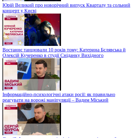
Юрій Великий про новорічний випуск Кварталу та сольний
концерт у Києві
Востаннє танцювали 10 років тому: Катерина Бєлявська й
Олексій Кучеренко в студії Сніданку Вихідного
Інформаційно-психологічні атаки росії: як правильно
реагувати на ворожі маніпуляції – Вадим Міський