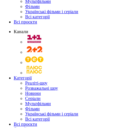
Мультфільми
Фільми
Українські фільми і серіали
Всі категорії
Всі проєкти
Канали
Категорії
Реаліті-шоу
Розважальні шоу
Новини
Серіали
Мультфільми
Фільми
Українські фільми і серіали
Всі категорії
Всі проєкти