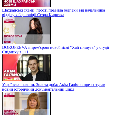
Шахрайські схеми: прості правила безпеки від начальника
відділу кіберполіції Єгора Киричка
DOROFEEVA з прем'єрою нової пісні "Хай пишуть" у студії
Сніданку з 1+1
Українські палаци. Золота доба: Акім Галімов презентував
новий історичний документальний цикл