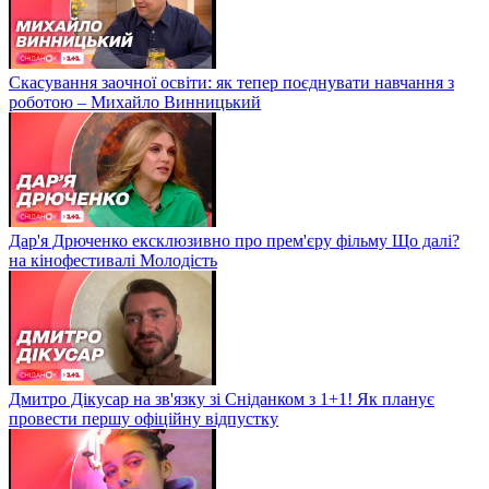
Скасування заочної освіти: як тепер поєднувати навчання з
роботою – Михайло Винницький
Дар'я Дрюченко ексклюзивно про прем'єру фільму Що далі?
на кінофестивалі Молодість
Дмитро Дікусар на зв'язку зі Сніданком з 1+1! Як планує
провести першу офіційну відпустку