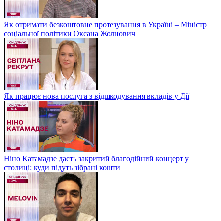
Як отримати безкоштовне протезування в Україні – Міністр
соціальної політики Оксана Жолнович
Як працює нова послуга з відшкодування вкладів у Дії
Ніно Катамадзе дасть закритий благодійний концерт у
столиці: куди підуть зібрані кошти