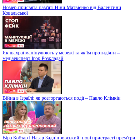
Номер-присвята пам'яті Ніни Матвієнко від Валентини
Ковальської
Як шахраї маніпулюють у мережі та як їм протидіяти –
медіаексперт Ігор Розкладай
Війна в Ізраїлі: як розгортаються події – Павло Клімкін
Віра Кобзар і Назар Задніпровський: нові пристрасті прем'єри