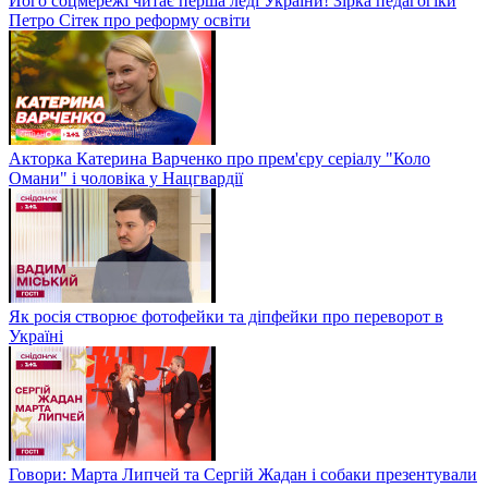
Його соцмережі читає перша леді України! Зірка педагогіки
Петро Сітек про реформу освіти
Акторка Катерина Варченко про прем'єру серіалу "Коло
Омани" і чоловіка у Нацгвардії
Як росія створює фотофейки та діпфейки про переворот в
Україні
Говори: Марта Липчей та Сергій Жадан і собаки презентували