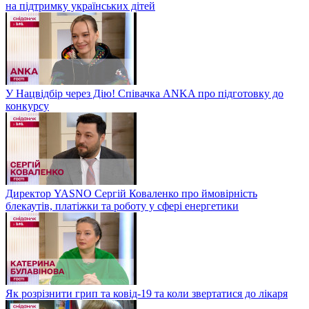
на підтримку українських дітей
У Нацвідбір через Дію! Співачка ANKA про підготовку до
конкурсу
Директор YASNO Сергій Коваленко про ймовірність
блекаутів, платіжки та роботу у сфері енергетики
Як розрізнити грип та ковід-19 та коли звертатися до лікаря