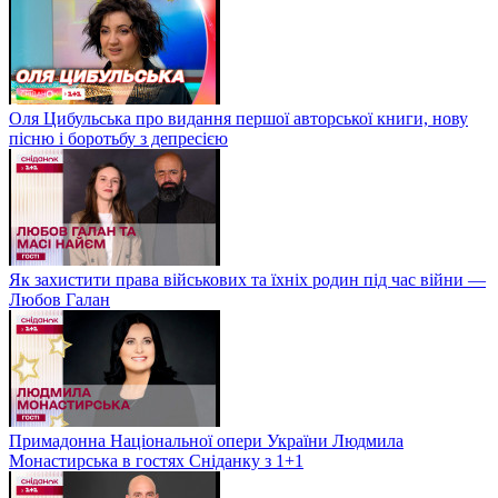
Оля Цибульська про видання першої авторської книги, нову
пісню і боротьбу з депресією
Як захистити права військових та їхніх родин під час війни —
Любов Галан
Примадонна Національної опери України Людмила
Монастирська в гостях Сніданку з 1+1