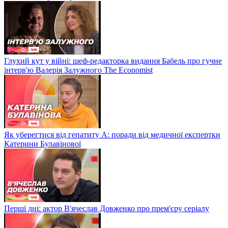
Глухий кут у війні: шеф-редакторка видання Бабель про гучне
інтерв'ю Валерія Залужного The Economist
Як уберегтися від гепатиту А: поради від медичної експертки
Катерини Булавінової
Перші дні: актор В'ячеслав Довженко про прем'єру серіалу