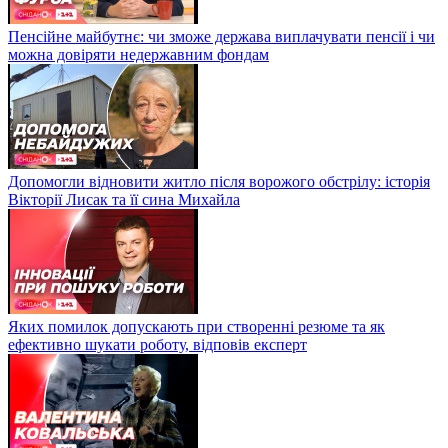
Пенсійне майбутнє: чи зможе держава виплачувати пенсії і чи
можна довіряти недержавним фондам
Допомогли відновити житло після ворожого обстрілу: історія
Вікторії Лисак та її сина Михайла
Яких помилок допускають при створенні резюме та як
ефективно шукати роботу, відповів експерт