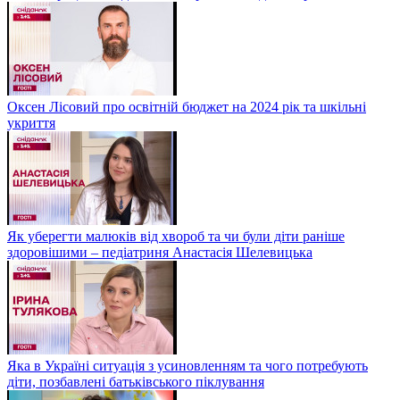
Оксен Лісовий про освітній бюджет на 2024 рік та шкільні
укриття
Як уберегти малюків від хвороб та чи були діти раніше
здоровішими – педіатриня Анастасія Шелевицька
Яка в Україні ситуація з усиновленням та чого потребують
діти, позбавлені батьківського піклування