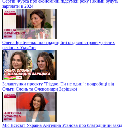
Сергій Фурса про економічні підсумки року і якими будуть
зарплати в 2024
Олена Брайченко про традиційні різдвяні страви у різних
регіонах України
Залаштунки проєкту "Різдво. Ти не один": подробиці від
Ольги Слонь та Олександри Заріцької
Міс Всесвіт-Україна Ангеліна Усанова про благодійний захід