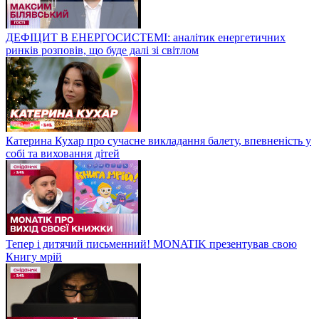
ДЕФІЦИТ В ЕНЕРГОСИСТЕМІ: аналітик енергетичних
ринків розповів, що буде далі зі світлом
Катерина Кухар про сучасне викладання балету, впевненість у
собі та виховання дітей
Тепер і дитячий письменний! MONATIK презентував свою
Книгу мрій