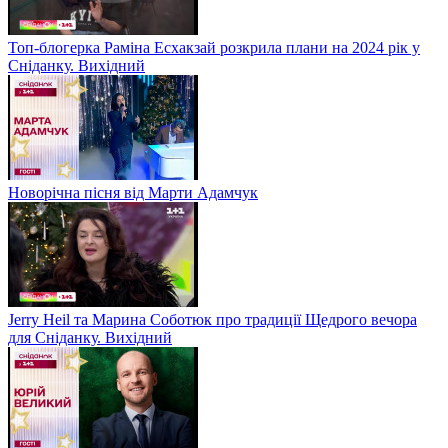
Топ-блогерка Раміна Есхакзай розкрила плани на 2024 рік у
Сніданку. Вихідний
Новорічна пісня від Марти Адамчук
Jerry Heil та Марина Соботюк про традиції Щедрого вечора
для Сніданку. Вихідний