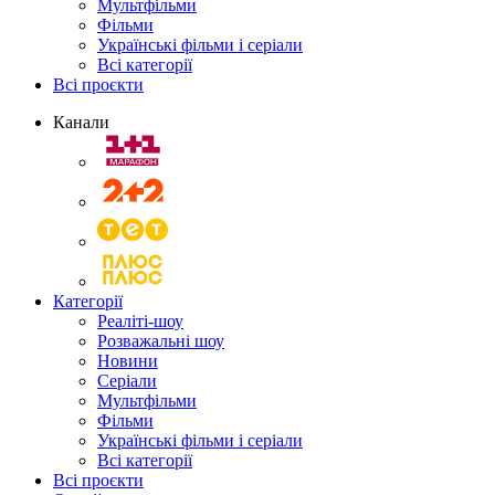
Мультфільми
Фільми
Українські фільми і серіали
Всі категорії
Всі проєкти
Канали
Категорії
Реаліті-шоу
Розважальні шоу
Новини
Серіали
Мультфільми
Фільми
Українські фільми і серіали
Всі категорії
Всі проєкти