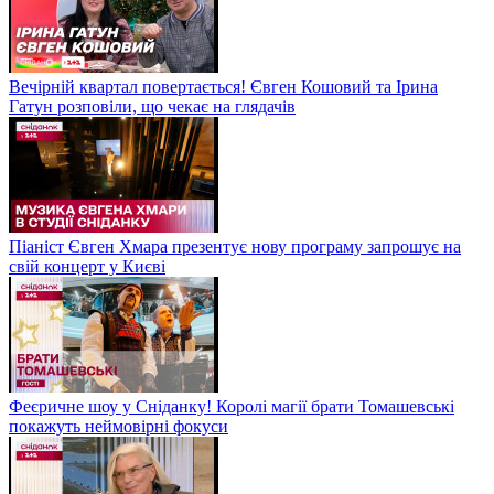
Вечірній квартал повертається! Євген Кошовий та Ірина
Гатун розповіли, що чекає на глядачів
Піаніст Євген Хмара презентує нову програму запрошує на
свій концерт у Києві
Феєричне шоу у Сніданку! Королі магії брати Томашевські
покажуть неймовірні фокуси