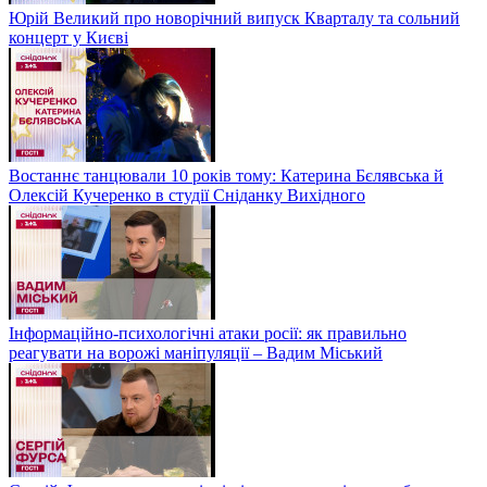
Юрій Великий про новорічний випуск Кварталу та сольний
концерт у Києві
Востаннє танцювали 10 років тому: Катерина Бєлявська й
Олексій Кучеренко в студії Сніданку Вихідного
Інформаційно-психологічні атаки росії: як правильно
реагувати на ворожі маніпуляції – Вадим Міський