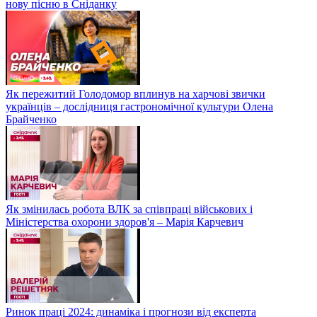
нову пісню в Сніданку
Як пережитий Голодомор вплинув на харчові звички
українців – дослідниця гастрономічної культури Олена
Брайченко
Як змінилась робота ВЛК за співпраці військових і
Міністерства охорони здоров'я – Марія Карчевич
Ринок праці 2024: динаміка і прогнози від експерта