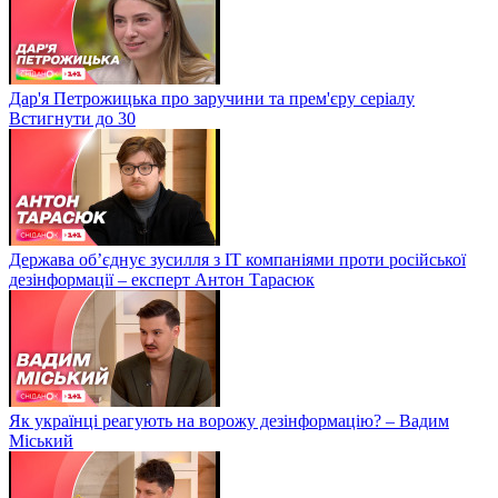
Дар'я Петрожицька про заручини та прем'єру серіалу
Встигнути до 30
Держава об’єднує зусилля з ІТ компаніями проти російської
дезінформації – експерт Антон Тарасюк
Як українці реагують на ворожу дезінформацію? – Вадим
Міський