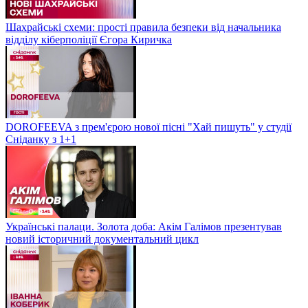
Шахрайські схеми: прості правила безпеки від начальника
відділу кіберполіції Єгора Киричка
DOROFEEVA з прем'єрою нової пісні "Хай пишуть" у студії
Сніданку з 1+1
Українські палаци. Золота доба: Акім Галімов презентував
новий історичний документальний цикл