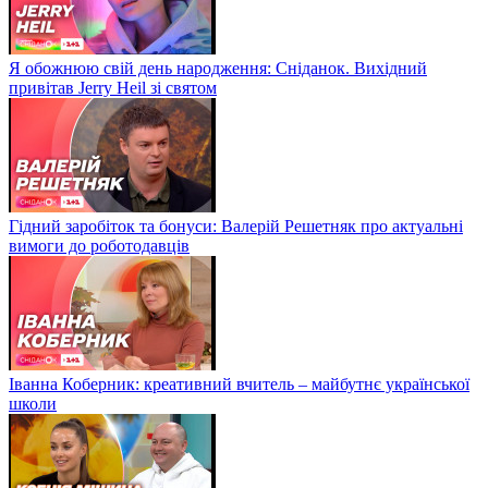
Я обожнюю свій день народження: Сніданок. Вихідний
привітав Jerry Heil зі святом
Гідний заробіток та бонуси: Валерій Решетняк про актуальні
вимоги до роботодавців
Іванна Коберник: креативний вчитель – майбутнє української
школи