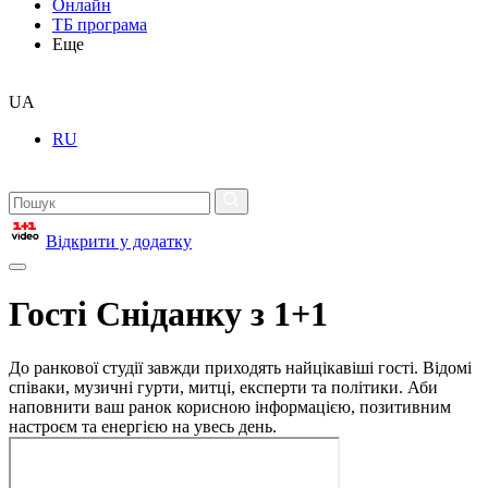
Онлайн
ТБ програма
Еще
UA
RU
Відкрити у додатку
Гості Сніданку з 1+1
До ранкової студії завжди приходять найцікавіші гості. Відомі
співаки, музичні гурти, митці, експерти та політики. Аби
наповнити ваш ранок корисною інформацією, позитивним
настроєм та енергією на увесь день.