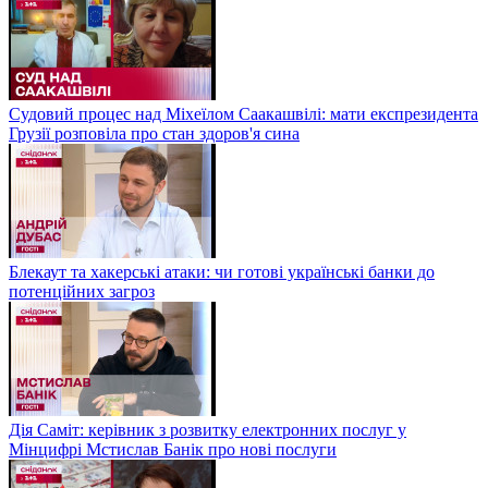
Судовий процес над Міхеїлом Саакашвілі: мати експрезидента
Грузії розповіла про стан здоров'я сина
Блекаут та хакерські атаки: чи готові українські банки до
потенційних загроз
Дія Саміт: керівник з розвитку електронних послуг у
Мінцифрі Мстислав Банік про нові послуги