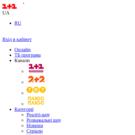
UA
RU
Вхід в кабінет
Онлайн
ТБ програма
Канали
Категорії
Реаліті-шоу
Розважальні шоу
Новини
Серіали