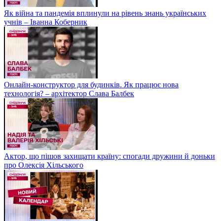
Як війна та пандемія вплинули на рівень знань українських
учнів – Іванна Коберник
Онлайн-конструктор для будинків. Як працює нова
технологія? – архітектор Слава Балбек
Актор, що пішов захищати країну: спогади дружини й доньки
про Олексія Хільського