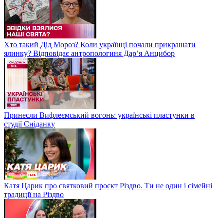
Хто такий Дід Мороз? Коли українці почали прикрашати
ялинку? Відповідає антропологиня Дарʼя Анцибор
Принесли Вифлеємський вогонь: українські пластунки в
студії Сніданку
Катя Царик про святковий проєкт Різдво. Ти не один і сімейні
традиції на Різдво