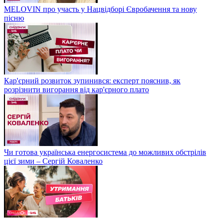
MELOVIN про участь у Нацвідборі Євробачення та нову
пісню
Кар'єрний розвиток зупинився: експерт пояснив, як
розрізнити вигорання від кар'єрного плато
Чи готова українська енергосистема до можливих обстрілів
цієї зими – Сергій Коваленко