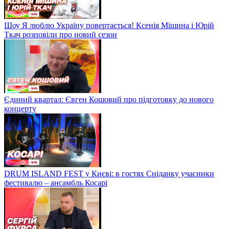
Шоу Я люблю Україну повертається! Ксенія Мішина і Юрій
Ткач розповіли про новий сезон
Єдиний квартал: Євген Кошовий про підготовку до нового
концерту
DRUM ISLAND FEST у Києві: в гостях Сніданку учасники
фестивалю – ансамбль Косарі