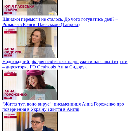
Швидкої перемоги не сталось. До чого готуватись далі? –
Розмова з Юлією Паєвською (Тайрою)
Надскладний рік для освітян: як надолужити навчальні втрати
– директорка ГО Освіторія Анна Сидорук
"Життя тут, воно вирує": письменниця Анна Гороженко про
повернення в Україну і життя в Англії