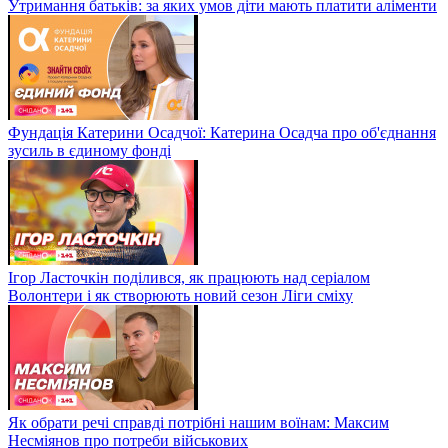
Утримання батьків: за яких умов діти мають платити аліменти
Фундація Катерини Осадчої: Катерина Осадча про об'єднання
зусиль в єдиному фонді
Ігор Ласточкін поділився, як працюють над серіалом
Волонтери і як створюють новий сезон Ліги сміху
Як обрати речі справді потрібні нашим воїнам: Максим
Несміянов про потреби військових