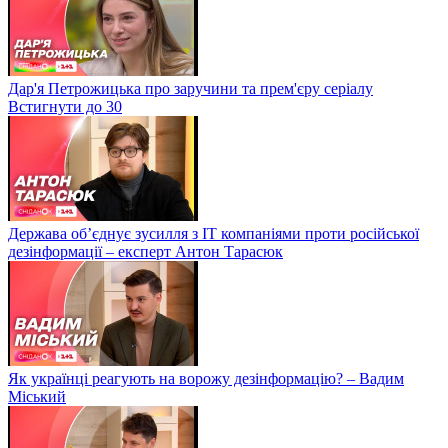
Дар'я Петрожицька про заручини та прем'єру серіалу
Встигнути до 30
Держава об’єднує зусилля з ІТ компаніями проти російської
дезінформації – експерт Антон Тарасюк
Як українці реагують на ворожу дезінформацію? – Вадим
Міський