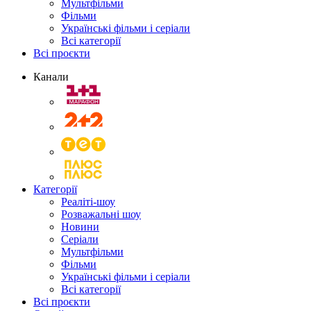
Мультфільми
Фільми
Українські фільми і серіали
Всі категорії
Всі проєкти
Канали
Категорії
Реаліті-шоу
Розважальні шоу
Новини
Серіали
Мультфільми
Фільми
Українські фільми і серіали
Всі категорії
Всі проєкти