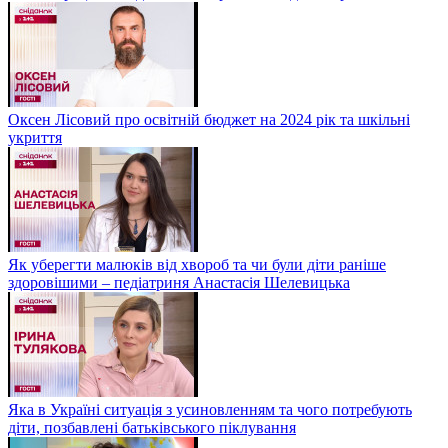
Оксен Лісовий про освітній бюджет на 2024 рік та шкільні
укриття
Як уберегти малюків від хвороб та чи були діти раніше
здоровішими – педіатриня Анастасія Шелевицька
Яка в Україні ситуація з усиновленням та чого потребують
діти, позбавлені батьківського піклування