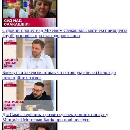
Судовий процес над Міхеїлом Саакашвілі: мати експрезидента
Грузії розповіла про стан здоров'я сина
Блекаут та хакерські атаки: чи готові українські банки до
потенційних загроз
Дія Саміт: керівник з розвитку електронних послуг у
Мінцифрі Мстислав Банік про нові послуги