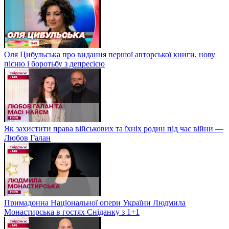
Оля Цибульська про видання першої авторської книги, нову
пісню і боротьбу з депресією
Як захистити права військових та їхніх родин під час війни —
Любов Галан
Примадонна Національної опери України Людмила
Монастирська в гостях Сніданку з 1+1