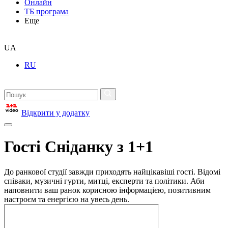
Онлайн
ТБ програма
Еще
UA
RU
Відкрити у додатку
Гості Сніданку з 1+1
До ранкової студії завжди приходять найцікавіші гості. Відомі
співаки, музичні гурти, митці, експерти та політики. Аби
наповнити ваш ранок корисною інформацією, позитивним
настроєм та енергією на увесь день.