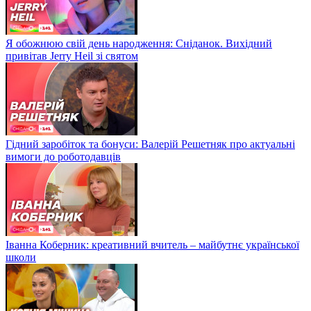
Я обожнюю свій день народження: Сніданок. Вихідний
привітав Jerry Heil зі святом
Гідний заробіток та бонуси: Валерій Решетняк про актуальні
вимоги до роботодавців
Іванна Коберник: креативний вчитель – майбутнє української
школи