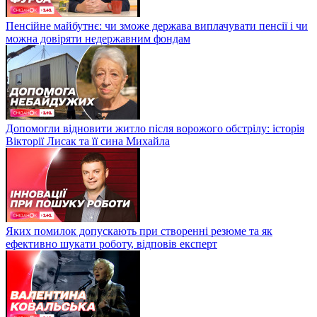
Пенсійне майбутнє: чи зможе держава виплачувати пенсії і чи
можна довіряти недержавним фондам
Допомогли відновити житло після ворожого обстрілу: історія
Вікторії Лисак та її сина Михайла
Яких помилок допускають при створенні резюме та як
ефективно шукати роботу, відповів експерт