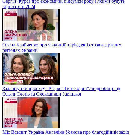
Сергій Фурса про економічні підсумки року і якими будуть
зарплати в 2024
Олена Брайченко про традиційні різдвяні страви у різних
регіонах України
Залаштунки проєкту "Різдво. Ти не один": подробиці від
Ольги Слонь та Олександри Заріцької
Міс Всесвіт-Україна Ангеліна Усанова про благодійний захід