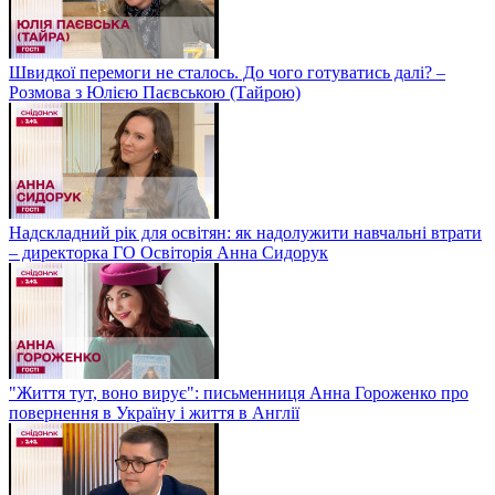
Швидкої перемоги не сталось. До чого готуватись далі? –
Розмова з Юлією Паєвською (Тайрою)
Надскладний рік для освітян: як надолужити навчальні втрати
– директорка ГО Освіторія Анна Сидорук
"Життя тут, воно вирує": письменниця Анна Гороженко про
повернення в Україну і життя в Англії