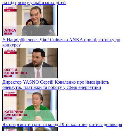
на підтримку українських дітей
У Нацвідбір через Дію! Співачка ANKA про підготовку до
конкурсу
Директор YASNO Сергій Коваленко про ймовірність
блекаутів, платіжки та роботу у сфері енергетики
Як розрізнити грип та ковід-19 та коли звертатися до лікаря