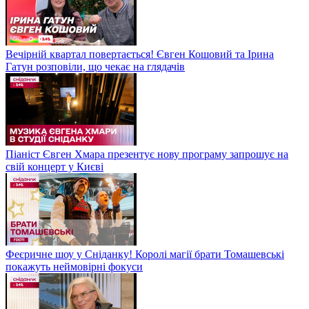
Вечірній квартал повертається! Євген Кошовий та Ірина
Гатун розповіли, що чекає на глядачів
Піаніст Євген Хмара презентує нову програму запрошує на
свій концерт у Києві
Феєричне шоу у Сніданку! Королі магії брати Томашевські
покажуть неймовірні фокуси