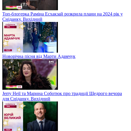
Топ-блогерка Раміна Есхакзай розкрила плани на 2024 рік у
Сніданку. Вихідний
Новорічна пісня від Марти Адамчук
Jerry Heil та Марина Соботюк про традиції Щедрого вечора
для Сніданку. Вихідний