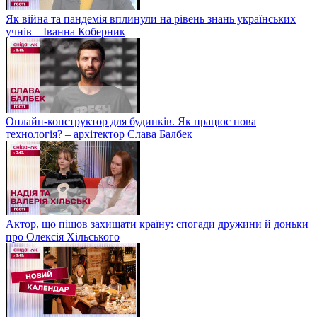
Як війна та пандемія вплинули на рівень знань українських
учнів – Іванна Коберник
Онлайн-конструктор для будинків. Як працює нова
технологія? – архітектор Слава Балбек
Актор, що пішов захищати країну: спогади дружини й доньки
про Олексія Хільського