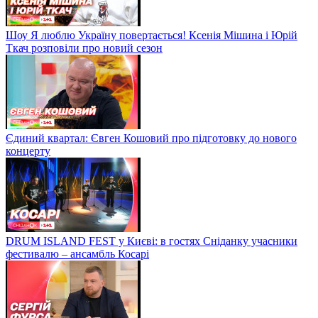
Шоу Я люблю Україну повертається! Ксенія Мішина і Юрій
Ткач розповіли про новий сезон
Єдиний квартал: Євген Кошовий про підготовку до нового
концерту
DRUM ISLAND FEST у Києві: в гостях Сніданку учасники
фестивалю – ансамбль Косарі