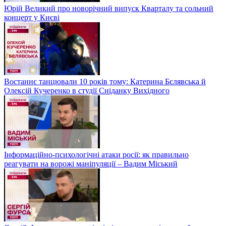
Юрій Великий про новорічний випуск Кварталу та сольний
концерт у Києві
Востаннє танцювали 10 років тому: Катерина Бєлявська й
Олексій Кучеренко в студії Сніданку Вихідного
Інформаційно-психологічні атаки росії: як правильно
реагувати на ворожі маніпуляції – Вадим Міський