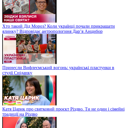
Хто такий Дід Мороз? Коли українці почали прикрашати
ялинку? Відповідає антропологиня Дарʼя Анцибор
Принесли Вифлеємський вогонь: українські пластунки в
студії Сніданку
Катя Царик про святковий проєкт Різдво. Ти не один і сімейні
традиції на Різдво