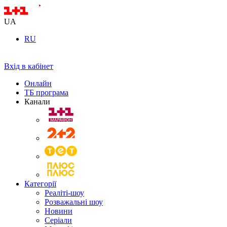
UA
RU
Вхід в кабінет
Онлайн
ТБ програма
Канали
Категорії
Реаліті-шоу
Розважальні шоу
Новини
Серіали