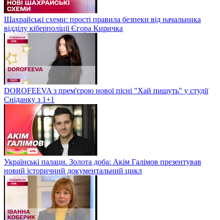
Шахрайські схеми: прості правила безпеки від начальника
відділу кіберполіції Єгора Киричка
DOROFEEVA з прем'єрою нової пісні "Хай пишуть" у студії
Сніданку з 1+1
Українські палаци. Золота доба: Акім Галімов презентував
новий історичний документальний цикл