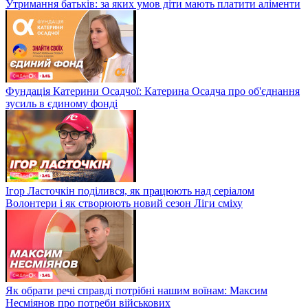
Утримання батьків: за яких умов діти мають платити аліменти
Фундація Катерини Осадчої: Катерина Осадча про об'єднання
зусиль в єдиному фонді
Ігор Ласточкін поділився, як працюють над серіалом
Волонтери і як створюють новий сезон Ліги сміху
Як обрати речі справді потрібні нашим воїнам: Максим
Несміянов про потреби військових