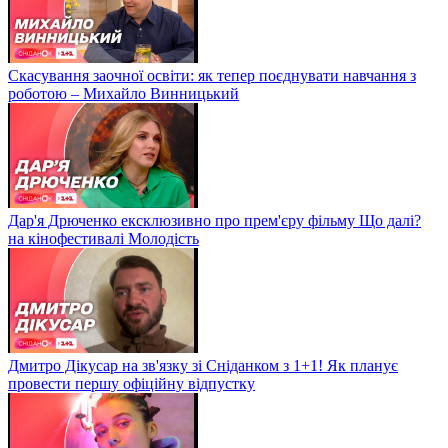
Скасування заочної освіти: як тепер поєднувати навчання з
роботою – Михайло Винницький
Дар'я Дрюченко ексклюзивно про прем'єру фільму Що далі?
на кінофестивалі Молодість
Дмитро Дікусар на зв'язку зі Сніданком з 1+1! Як планує
провести першу офіційну відпустку