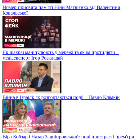
Номер-присвята пам'яті Ніни Матвієнко від Валентини
Ковальської
Як шахраї маніпулюють у мережі та як їм протидіяти –
медіаексперт Ігор Розкладай
Війна в Ізраїлі: як розгортаються події – Павло Клімкін
Віра Кобзар і Назар Задніпровський: нові пристрасті прем'єри