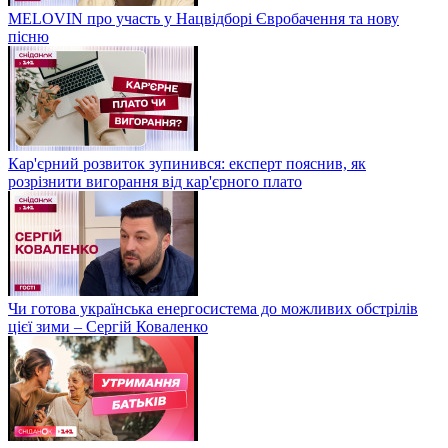
MELOVIN про участь у Нацвідборі Євробачення та нову
пісню
Кар'єрний розвиток зупинився: експерт пояснив, як
розрізнити вигорання від кар'єрного плато
Чи готова українська енергосистема до можливих обстрілів
цієї зими – Сергій Коваленко