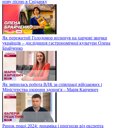
нову пісню в Сніданку
Як пережитий Голодомор вплинув на харчові звички
українців – дослідниця гастрономічної культури Олена
Брайченко
Як змінилась робота ВЛК за співпраці військових і
Міністерства охорони здоров'я – Марія Карчевич
Ринок праці 2024: динаміка і прогнози від експерта