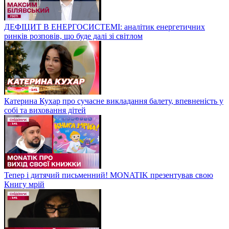
ДЕФІЦИТ В ЕНЕРГОСИСТЕМІ: аналітик енергетичних
ринків розповів, що буде далі зі світлом
Катерина Кухар про сучасне викладання балету, впевненість у
собі та виховання дітей
Тепер і дитячий письменний! MONATIK презентував свою
Книгу мрій