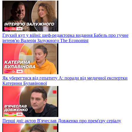
Глухий кут у війні: шеф-редакторка видання Бабель про гучне
інтерв'ю Валерія Залужного The Economist
Як уберегтися від гепатиту А: поради від медичної експертки
Катерини Булавінової
Перші дні: актор В'ячеслав Довженко про прем'єру серіалу