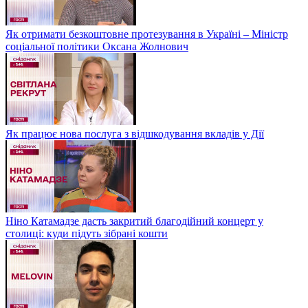
Як отримати безкоштовне протезування в Україні – Міністр
соціальної політики Оксана Жолнович
Як працює нова послуга з відшкодування вкладів у Дії
Ніно Катамадзе дасть закритий благодійний концерт у
столиці: куди підуть зібрані кошти