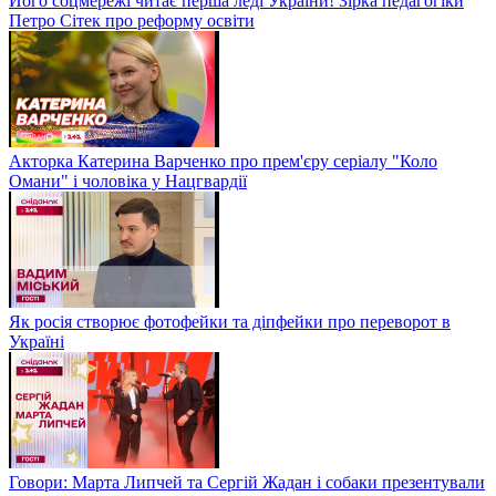
Його соцмережі читає перша леді України! Зірка педагогіки
Петро Сітек про реформу освіти
Акторка Катерина Варченко про прем'єру серіалу "Коло
Омани" і чоловіка у Нацгвардії
Як росія створює фотофейки та діпфейки про переворот в
Україні
Говори: Марта Липчей та Сергій Жадан і собаки презентували