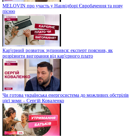
MELOVIN про участь у Нацвідборі Євробачення та нову
пісню
Кар'єрний розвиток зупинився: експерт пояснив, як
розрізнити вигорання від кар'єрного плато
Чи готова українська енергосистема до можливих обстрілів
цієї зими – Сергій Коваленко