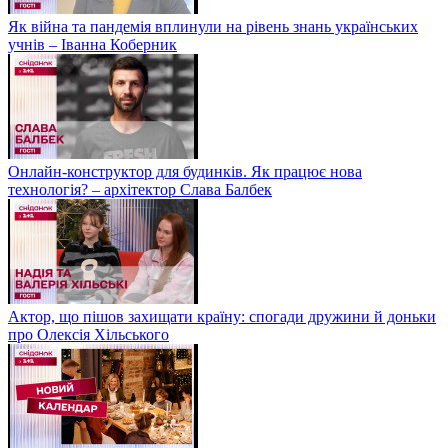
Як війна та пандемія вплинули на рівень знань українських
учнів – Іванна Коберник
Онлайн-конструктор для будинків. Як працює нова
технологія? – архітектор Слава Балбек
Актор, що пішов захищати країну: спогади дружини й доньки
про Олексія Хільського