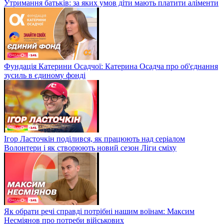
Утримання батьків: за яких умов діти мають платити аліменти
Фундація Катерини Осадчої: Катерина Осадча про об'єднання
зусиль в єдиному фонді
Ігор Ласточкін поділився, як працюють над серіалом
Волонтери і як створюють новий сезон Ліги сміху
Як обрати речі справді потрібні нашим воїнам: Максим
Несміянов про потреби військових