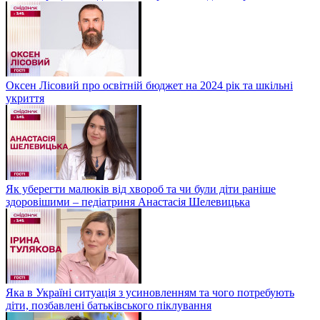
Оксен Лісовий про освітній бюджет на 2024 рік та шкільні
укриття
Як уберегти малюків від хвороб та чи були діти раніше
здоровішими – педіатриня Анастасія Шелевицька
Яка в Україні ситуація з усиновленням та чого потребують
діти, позбавлені батьківського піклування