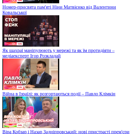
Номер-присвята пам'яті Ніни Матвієнко від Валентини
Ковальської
Як шахраї маніпулюють у мережі та як їм протидіяти –
медіаексперт Ігор Розкладай
Війна в Ізраїлі: як розгортаються події – Павло Клімкін
Віра Кобзар і Назар Задніпровський: нові пристрасті прем'єри