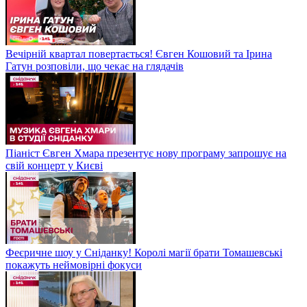
Вечірній квартал повертається! Євген Кошовий та Ірина
Гатун розповіли, що чекає на глядачів
Піаніст Євген Хмара презентує нову програму запрошує на
свій концерт у Києві
Феєричне шоу у Сніданку! Королі магії брати Томашевські
покажуть неймовірні фокуси