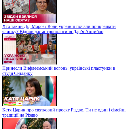
Хто такий Дід Мороз? Коли українці почали прикрашати
ялинку? Відповідає антропологиня Дарʼя Анцибор
Принесли Вифлеємський вогонь: українські пластунки в
студії Сніданку
Катя Царик про святковий проєкт Різдво. Ти не один і сімейні
традиції на Різдво