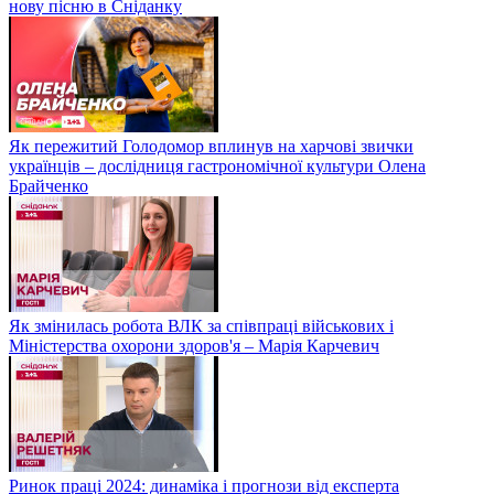
нову пісню в Сніданку
Як пережитий Голодомор вплинув на харчові звички
українців – дослідниця гастрономічної культури Олена
Брайченко
Як змінилась робота ВЛК за співпраці військових і
Міністерства охорони здоров'я – Марія Карчевич
Ринок праці 2024: динаміка і прогнози від експерта