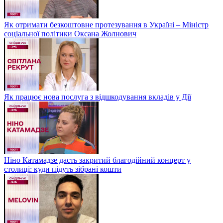
Як отримати безкоштовне протезування в Україні – Міністр
соціальної політики Оксана Жолнович
Як працює нова послуга з відшкодування вкладів у Дії
Ніно Катамадзе дасть закритий благодійний концерт у
столиці: куди підуть зібрані кошти