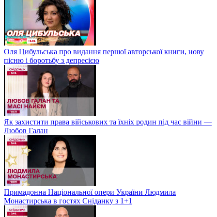
Оля Цибульська про видання першої авторської книги, нову
пісню і боротьбу з депресією
Як захистити права військових та їхніх родин під час війни —
Любов Галан
Примадонна Національної опери України Людмила
Монастирська в гостях Сніданку з 1+1