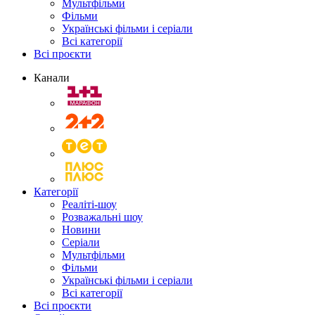
Мультфільми
Фільми
Українські фільми і серіали
Всі категорії
Всі проєкти
Канали
Категорії
Реаліті-шоу
Розважальні шоу
Новини
Серіали
Мультфільми
Фільми
Українські фільми і серіали
Всі категорії
Всі проєкти