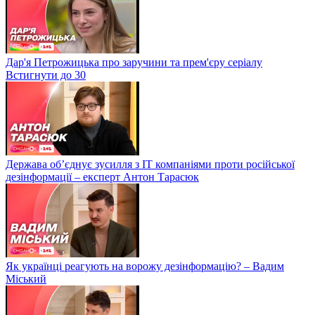
Дар'я Петрожицька про заручини та прем'єру серіалу
Встигнути до 30
Держава об’єднує зусилля з ІТ компаніями проти російської
дезінформації – експерт Антон Тарасюк
Як українці реагують на ворожу дезінформацію? – Вадим
Міський