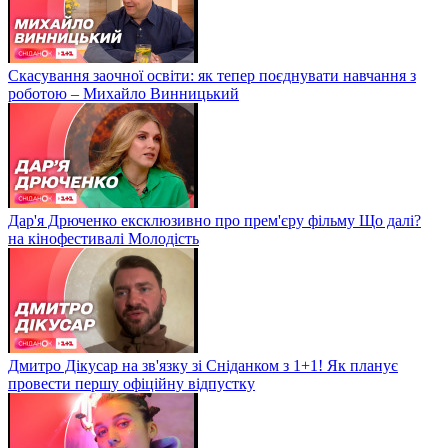
Скасування заочної освіти: як тепер поєднувати навчання з
роботою – Михайло Винницький
Дар'я Дрюченко ексклюзивно про прем'єру фільму Що далі?
на кінофестивалі Молодість
Дмитро Дікусар на зв'язку зі Сніданком з 1+1! Як планує
провести першу офіційну відпустку