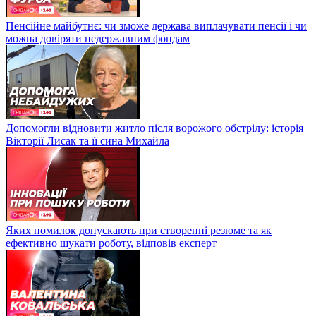
Пенсійне майбутнє: чи зможе держава виплачувати пенсії і чи
можна довіряти недержавним фондам
Допомогли відновити житло після ворожого обстрілу: історія
Вікторії Лисак та її сина Михайла
Яких помилок допускають при створенні резюме та як
ефективно шукати роботу, відповів експерт