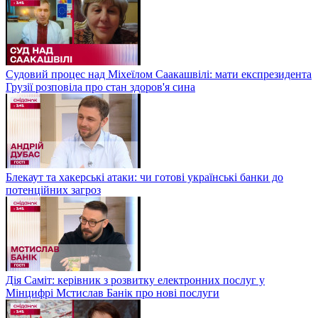
Судовий процес над Міхеїлом Саакашвілі: мати експрезидента
Грузії розповіла про стан здоров'я сина
Блекаут та хакерські атаки: чи готові українські банки до
потенційних загроз
Дія Саміт: керівник з розвитку електронних послуг у
Мінцифрі Мстислав Банік про нові послуги