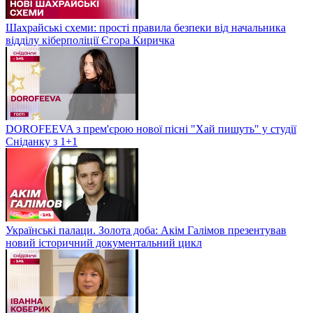
Шахрайські схеми: прості правила безпеки від начальника
відділу кіберполіції Єгора Киричка
DOROFEEVA з прем'єрою нової пісні "Хай пишуть" у студії
Сніданку з 1+1
Українські палаци. Золота доба: Акім Галімов презентував
новий історичний документальний цикл