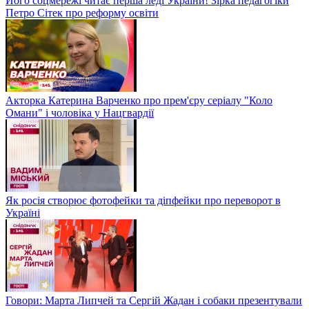
Його соцмережі читає перша леді України! Зірка педагогіки
Петро Сітек про реформу освіти
Акторка Катерина Варченко про прем'єру серіалу "Коло
Омани" і чоловіка у Нацгвардії
Як росія створює фотофейки та діпфейки про переворот в
Україні
Говори: Марта Липчей та Сергій Жадан і собаки презентували