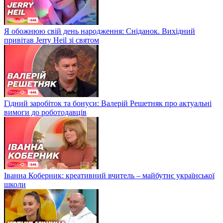
Я обожнюю свій день народження: Сніданок. Вихідний
привітав Jerry Heil зі святом
Гідний заробіток та бонуси: Валерій Решетняк про актуальні
вимоги до роботодавців
Іванна Коберник: креативний вчитель – майбутнє української
школи