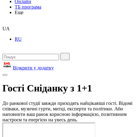
Онлайн
ТБ програма
Еще
UA
RU
Відкрити у додатку
Гості Сніданку з 1+1
До ранкової студії завжди приходять найцікавіші гості. Відомі
співаки, музичні гурти, митці, експерти та політики. Аби
наповнити ваш ранок корисною інформацією, позитивним
настроєм та енергією на увесь день.