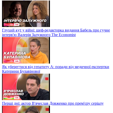
Глухий кут у війні: шеф-редакторка видання Бабель про гучне
інтерв'ю Валерія Залужного The Economist
Як уберегтися від гепатиту А: поради від медичної експертки
Катерини Булавінової
Перші дні: актор В'ячеслав Довженко про прем'єру серіалу