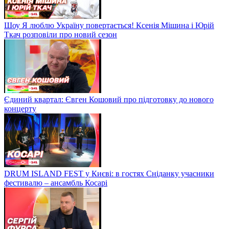
Шоу Я люблю Україну повертається! Ксенія Мішина і Юрій
Ткач розповіли про новий сезон
Єдиний квартал: Євген Кошовий про підготовку до нового
концерту
DRUM ISLAND FEST у Києві: в гостях Сніданку учасники
фестивалю – ансамбль Косарі