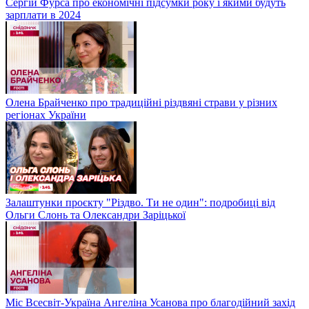
Сергій Фурса про економічні підсумки року і якими будуть
зарплати в 2024
Олена Брайченко про традиційні різдвяні страви у різних
регіонах України
Залаштунки проєкту "Різдво. Ти не один": подробиці від
Ольги Слонь та Олександри Заріцької
Міс Всесвіт-Україна Ангеліна Усанова про благодійний захід