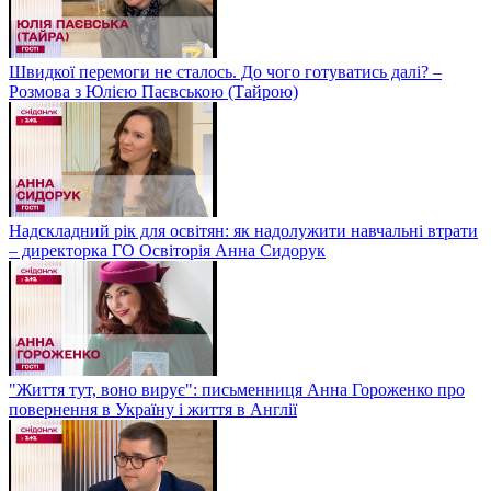
Швидкої перемоги не сталось. До чого готуватись далі? –
Розмова з Юлією Паєвською (Тайрою)
Надскладний рік для освітян: як надолужити навчальні втрати
– директорка ГО Освіторія Анна Сидорук
"Життя тут, воно вирує": письменниця Анна Гороженко про
повернення в Україну і життя в Англії