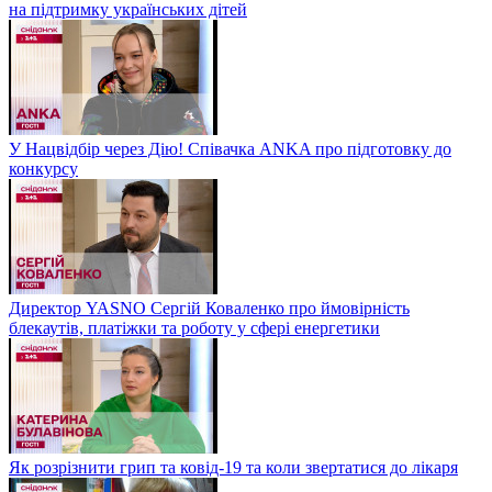
на підтримку українських дітей
У Нацвідбір через Дію! Співачка ANKA про підготовку до
конкурсу
Директор YASNO Сергій Коваленко про ймовірність
блекаутів, платіжки та роботу у сфері енергетики
Як розрізнити грип та ковід-19 та коли звертатися до лікаря