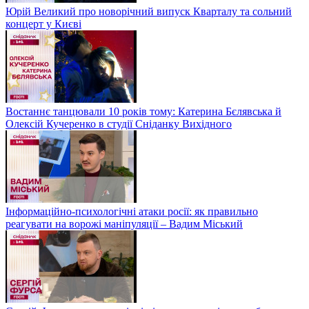
Юрій Великий про новорічний випуск Кварталу та сольний
концерт у Києві
Востаннє танцювали 10 років тому: Катерина Бєлявська й
Олексій Кучеренко в студії Сніданку Вихідного
Інформаційно-психологічні атаки росії: як правильно
реагувати на ворожі маніпуляції – Вадим Міський