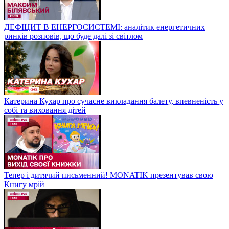
ДЕФІЦИТ В ЕНЕРГОСИСТЕМІ: аналітик енергетичних
ринків розповів, що буде далі зі світлом
Катерина Кухар про сучасне викладання балету, впевненість у
собі та виховання дітей
Тепер і дитячий письменний! MONATIK презентував свою
Книгу мрій