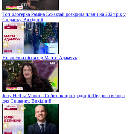
Топ-блогерка Раміна Есхакзай розкрила плани на 2024 рік у
Сніданку. Вихідний
Новорічна пісня від Марти Адамчук
Jerry Heil та Марина Соботюк про традиції Щедрого вечора
для Сніданку. Вихідний