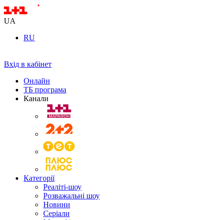
UA
RU
Вхід в кабінет
Онлайн
ТБ програма
Канали
Категорії
Реаліті-шоу
Розважальні шоу
Новини
Серіали