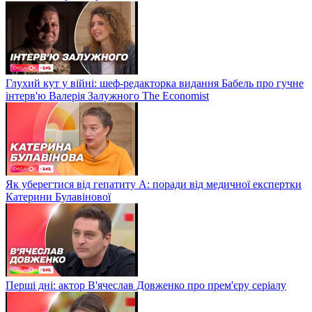
Глухий кут у війні: шеф-редакторка видання Бабель про гучне
інтерв'ю Валерія Залужного The Economist
Як уберегтися від гепатиту А: поради від медичної експертки
Катерини Булавінової
Перші дні: актор В'ячеслав Довженко про прем'єру серіалу