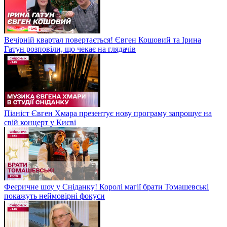
Вечірній квартал повертається! Євген Кошовий та Ірина
Гатун розповіли, що чекає на глядачів
Піаніст Євген Хмара презентує нову програму запрошує на
свій концерт у Києві
Феєричне шоу у Сніданку! Королі магії брати Томашевські
покажуть неймовірні фокуси