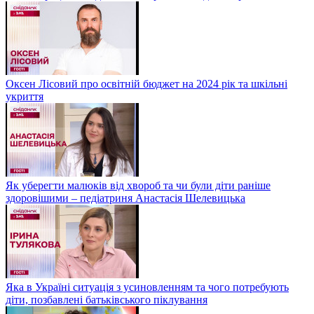
Оксен Лісовий про освітній бюджет на 2024 рік та шкільні
укриття
Як уберегти малюків від хвороб та чи були діти раніше
здоровішими – педіатриня Анастасія Шелевицька
Яка в Україні ситуація з усиновленням та чого потребують
діти, позбавлені батьківського піклування