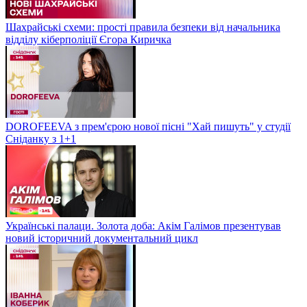
Шахрайські схеми: прості правила безпеки від начальника
відділу кіберполіції Єгора Киричка
DOROFEEVA з прем'єрою нової пісні "Хай пишуть" у студії
Сніданку з 1+1
Українські палаци. Золота доба: Акім Галімов презентував
новий історичний документальний цикл