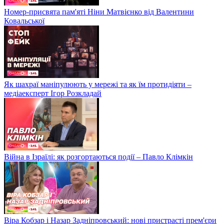
Номер-присвята пам'яті Ніни Матвієнко від Валентини
Ковальської
Як шахраї маніпулюють у мережі та як їм протидіяти –
медіаексперт Ігор Розкладай
Війна в Ізраїлі: як розгортаються події – Павло Клімкін
Віра Кобзар і Назар Задніпровський: нові пристрасті прем'єри