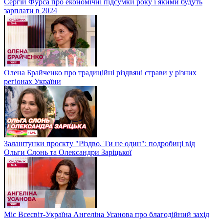
Сергій Фурса про економічні підсумки року і якими будуть
зарплати в 2024
Олена Брайченко про традиційні різдвяні страви у різних
регіонах України
Залаштунки проєкту "Різдво. Ти не один": подробиці від
Ольги Слонь та Олександри Заріцької
Міс Всесвіт-Україна Ангеліна Усанова про благодійний захід