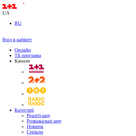
UA
RU
Вхід в кабінет
Онлайн
ТБ програма
Канали
Категорії
Реаліті-шоу
Розважальні шоу
Новини
Серіали