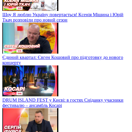
Шоу Я люблю Україну повертається! Ксенія Мішина і Юрій
Ткач розповіли про новий сезон
Єдиний квартал: Євген Кошовий про підготовку до нового
концерту
DRUM ISLAND FEST у Києві: в гостях Сніданку учасники
фестивалю – ансамбль Косарі