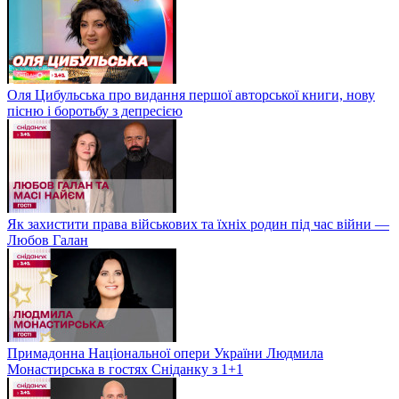
Оля Цибульська про видання першої авторської книги, нову
пісню і боротьбу з депресією
Як захистити права військових та їхніх родин під час війни —
Любов Галан
Примадонна Національної опери України Людмила
Монастирська в гостях Сніданку з 1+1