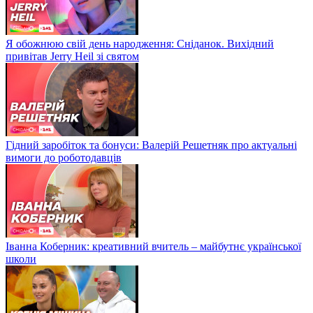
Я обожнюю свій день народження: Сніданок. Вихідний
привітав Jerry Heil зі святом
Гідний заробіток та бонуси: Валерій Решетняк про актуальні
вимоги до роботодавців
Іванна Коберник: креативний вчитель – майбутнє української
школи