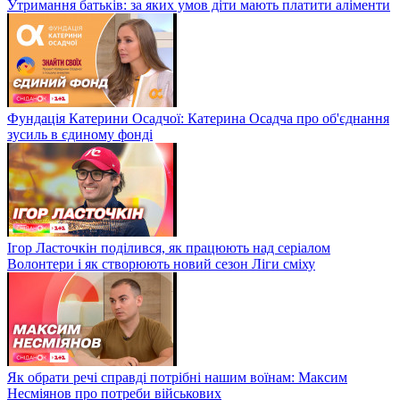
Утримання батьків: за яких умов діти мають платити аліменти
Фундація Катерини Осадчої: Катерина Осадча про об'єднання
зусиль в єдиному фонді
Ігор Ласточкін поділився, як працюють над серіалом
Волонтери і як створюють новий сезон Ліги сміху
Як обрати речі справді потрібні нашим воїнам: Максим
Несміянов про потреби військових