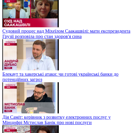
Судовий процес над Міхеїлом Саакашвілі: мати експрезидента
Грузії розповіла про стан здоров'я сина
Блекаут та хакерські атаки: чи готові українські банки до
потенційних загроз
Дія Саміт: керівник з розвитку електронних послуг у
Мінцифрі Мстислав Банік про нові послуги