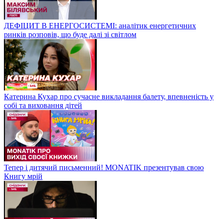
ДЕФІЦИТ В ЕНЕРГОСИСТЕМІ: аналітик енергетичних
ринків розповів, що буде далі зі світлом
Катерина Кухар про сучасне викладання балету, впевненість у
собі та виховання дітей
Тепер і дитячий письменний! MONATIK презентував свою
Книгу мрій