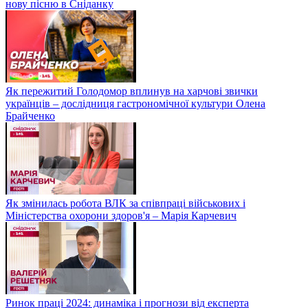
нову пісню в Сніданку
Як пережитий Голодомор вплинув на харчові звички
українців – дослідниця гастрономічної культури Олена
Брайченко
Як змінилась робота ВЛК за співпраці військових і
Міністерства охорони здоров'я – Марія Карчевич
Ринок праці 2024: динаміка і прогнози від експерта