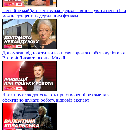
Пенсійне майбутнє: чи зможе держава виплачувати пенсії і чи
можна довіряти недержавним фондам
Допомогли відновити житло після ворожого обстрілу: історія
Вікторії Лисак та її сина Михайла
Яких помилок допускають при створенні резюме та як
ефективно шукати роботу, відповів експерт