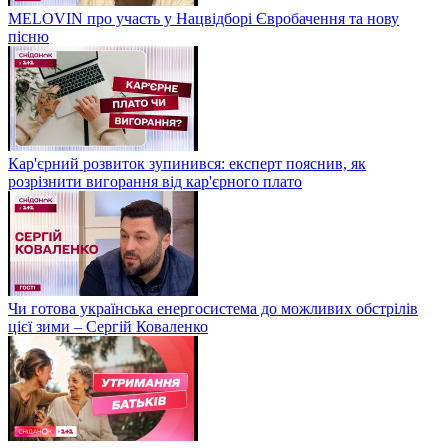
MELOVIN про участь у Нацвідборі Євробачення та нову
пісню
Кар'єрний розвиток зупинився: експерт пояснив, як
розрізнити вигорання від кар'єрного плато
Чи готова українська енергосистема до можливих обстрілів
цієї зими – Сергій Коваленко