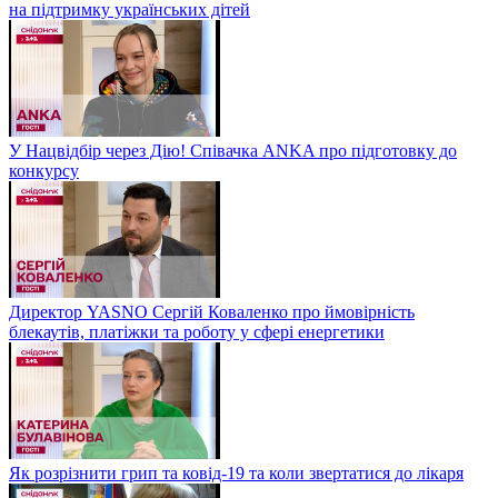
на підтримку українських дітей
У Нацвідбір через Дію! Співачка ANKA про підготовку до
конкурсу
Директор YASNO Сергій Коваленко про ймовірність
блекаутів, платіжки та роботу у сфері енергетики
Як розрізнити грип та ковід-19 та коли звертатися до лікаря