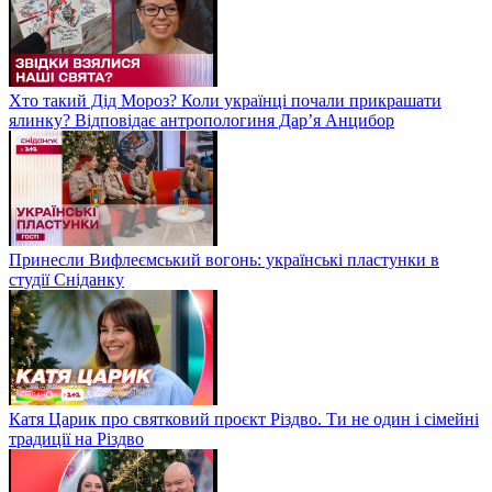
Хто такий Дід Мороз? Коли українці почали прикрашати
ялинку? Відповідає антропологиня Дарʼя Анцибор
Принесли Вифлеємський вогонь: українські пластунки в
студії Сніданку
Катя Царик про святковий проєкт Різдво. Ти не один і сімейні
традиції на Різдво