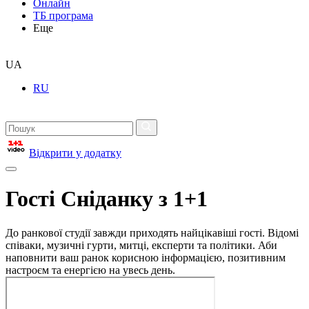
Онлайн
ТБ програма
Еще
UA
RU
Відкрити у додатку
Гості Сніданку з 1+1
До ранкової студії завжди приходять найцікавіші гості. Відомі
співаки, музичні гурти, митці, експерти та політики. Аби
наповнити ваш ранок корисною інформацією, позитивним
настроєм та енергією на увесь день.