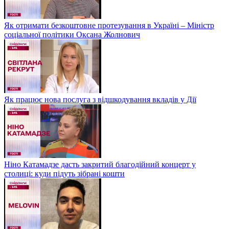
Як отримати безкоштовне протезування в Україні – Міністр
соціальної політики Оксана Жолнович
Як працює нова послуга з відшкодування вкладів у Дії
Ніно Катамадзе дасть закритий благодійний концерт у
столиці: куди підуть зібрані кошти