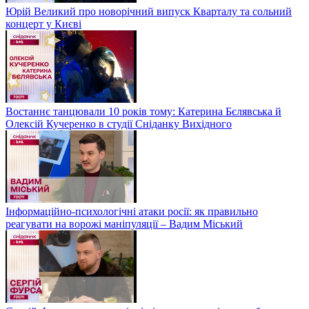
Юрій Великий про новорічний випуск Кварталу та сольний
концерт у Києві
Востаннє танцювали 10 років тому: Катерина Бєлявська й
Олексій Кучеренко в студії Сніданку Вихідного
Інформаційно-психологічні атаки росії: як правильно
реагувати на ворожі маніпуляції – Вадим Міський