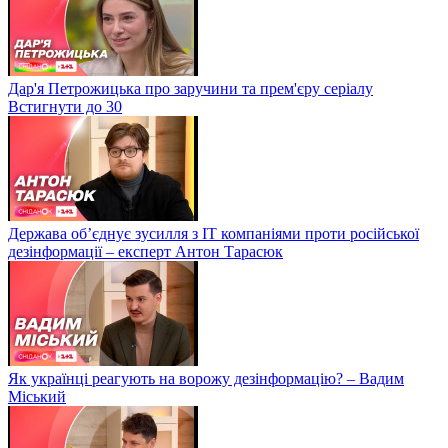
Дар'я Петрожицька про заручини та прем'єру серіалу
Встигнути до 30
Держава об’єднує зусилля з ІТ компаніями проти російської
дезінформації – експерт Антон Тарасюк
Як українці реагують на ворожу дезінформацію? – Вадим
Міський