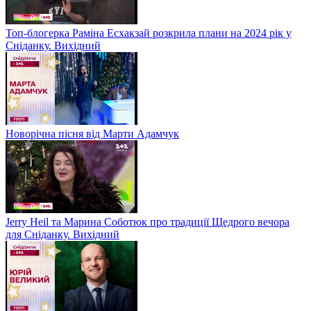
Топ-блогерка Раміна Есхакзай розкрила плани на 2024 рік у
Сніданку. Вихідний
Новорічна пісня від Марти Адамчук
Jerry Heil та Марина Соботюк про традиції Щедрого вечора
для Сніданку. Вихідний