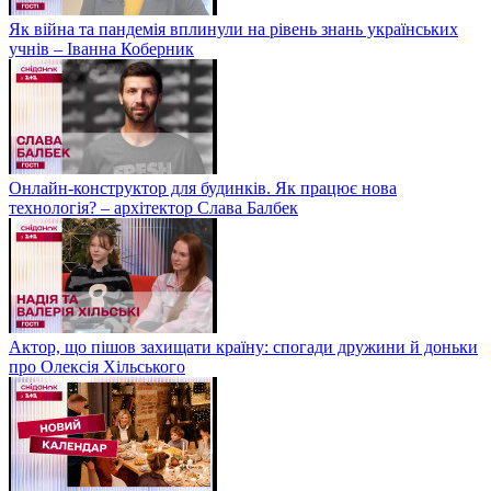
Як війна та пандемія вплинули на рівень знань українських
учнів – Іванна Коберник
Онлайн-конструктор для будинків. Як працює нова
технологія? – архітектор Слава Балбек
Актор, що пішов захищати країну: спогади дружини й доньки
про Олексія Хільського