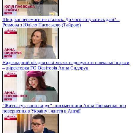
Швидкої перемоги не сталось. До чого готуватись далі? –
Розмова з Юлією Паєвською (Тайрою)
Надскладний рік для освітян: як надолужити навчальні втрати
– директорка ГО Освіторія Анна Сидорук
"Життя тут, воно вирує": письменниця Анна Гороженко про
повернення в Україну і життя в Англії