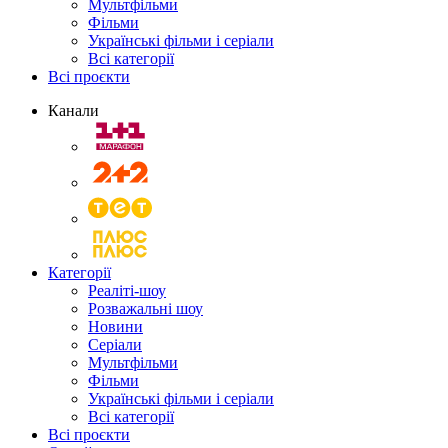
Мультфільми
Фільми
Українські фільми і серіали
Всі категорії
Всі проєкти
Канали
Категорії
Реаліті-шоу
Розважальні шоу
Новини
Серіали
Мультфільми
Фільми
Українські фільми і серіали
Всі категорії
Всі проєкти