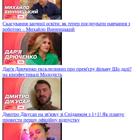
Скасування заочної освіти: як тепер поєднувати навчання з
роботою – Михайло Винницький
Дар'я Дрюченко ексклюзивно про прем'єру фільму Що далі?
на кінофестивалі Молодість
Дмитро Дікусар на зв'язку зі Сніданком з 1+1! Як планує
провести першу офіційну відпустку