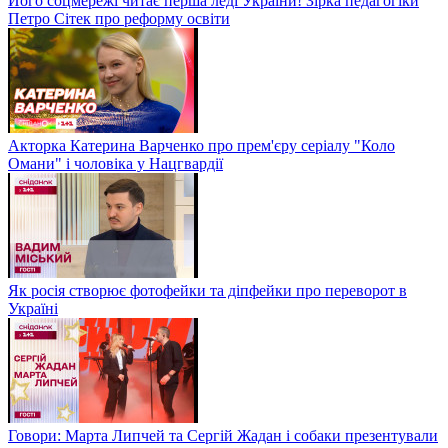
Його соцмережі читає перша леді України! Зірка педагогіки
Петро Сітек про реформу освіти
Акторка Катерина Варченко про прем'єру серіалу "Коло
Омани" і чоловіка у Нацгвардії
Як росія створює фотофейки та діпфейки про переворот в
Україні
Говори: Марта Липчей та Сергій Жадан і собаки презентували