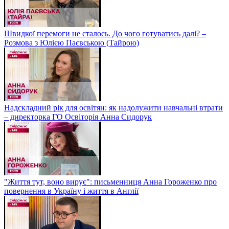
Швидкої перемоги не сталось. До чого готуватись далі? –
Розмова з Юлією Паєвською (Тайрою)
Надскладний рік для освітян: як надолужити навчальні втрати
– директорка ГО Освіторія Анна Сидорук
"Життя тут, воно вирує": письменниця Анна Гороженко про
повернення в Україну і життя в Англії