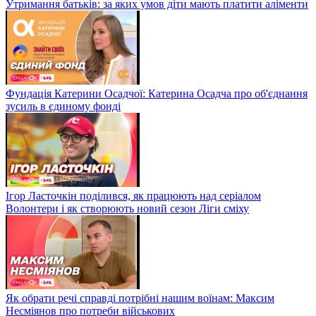
Утримання батьків: за яких умов діти мають платити аліменти
Фундація Катерини Осадчої: Катерина Осадча про об'єднання
зусиль в єдиному фонді
Ігор Ласточкін поділився, як працюють над серіалом
Волонтери і як створюють новий сезон Ліги сміху
Як обрати речі справді потрібні нашим воїнам: Максим
Несміянов про потреби військових