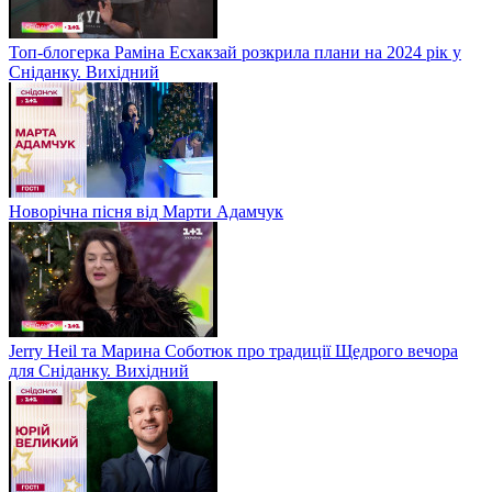
Топ-блогерка Раміна Есхакзай розкрила плани на 2024 рік у
Сніданку. Вихідний
Новорічна пісня від Марти Адамчук
Jerry Heil та Марина Соботюк про традиції Щедрого вечора
для Сніданку. Вихідний