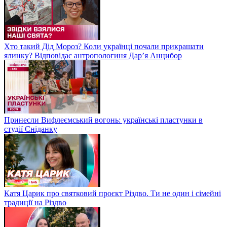
Хто такий Дід Мороз? Коли українці почали прикрашати
ялинку? Відповідає антропологиня Дарʼя Анцибор
Принесли Вифлеємський вогонь: українські пластунки в
студії Сніданку
Катя Царик про святковий проєкт Різдво. Ти не один і сімейні
традиції на Різдво