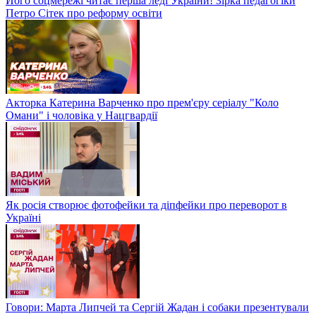
Його соцмережі читає перша леді України! Зірка педагогіки
Петро Сітек про реформу освіти
Акторка Катерина Варченко про прем'єру серіалу "Коло
Омани" і чоловіка у Нацгвардії
Як росія створює фотофейки та діпфейки про переворот в
Україні
Говори: Марта Липчей та Сергій Жадан і собаки презентували