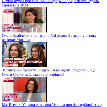
Сергій Фурса про економічні підсумки року і якими будуть
зарплати в 2024
Олена Брайченко про традиційні різдвяні страви у різних
регіонах України
Залаштунки проєкту "Різдво. Ти не один": подробиці від
Ольги Слонь та Олександри Заріцької
Міс Всесвіт-Україна Ангеліна Усанова про благодійний захід