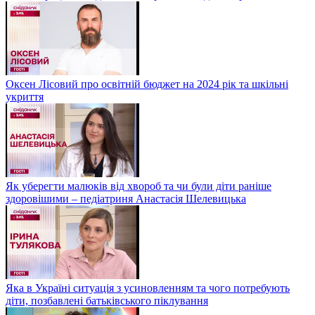
Оксен Лісовий про освітній бюджет на 2024 рік та шкільні
укриття
Як уберегти малюків від хвороб та чи були діти раніше
здоровішими – педіатриня Анастасія Шелевицька
Яка в Україні ситуація з усиновленням та чого потребують
діти, позбавлені батьківського піклування