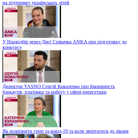
на підтримку українських дітей
У Нацвідбір через Дію! Співачка ANKA про підготовку до
конкурсу
Директор YASNO Сергій Коваленко про ймовірність
блекаутів, платіжки та роботу у сфері енергетики
Як розрізнити грип та ковід-19 та коли звертатися до лікаря