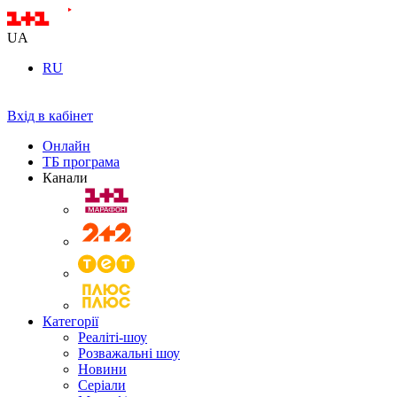
UA
RU
Вхід в кабінет
Онлайн
ТБ програма
Канали
Категорії
Реаліті-шоу
Розважальні шоу
Новини
Серіали