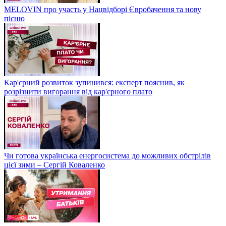
MELOVIN про участь у Нацвідборі Євробачення та нову
пісню
Кар'єрний розвиток зупинився: експерт пояснив, як
розрізнити вигорання від кар'єрного плато
Чи готова українська енергосистема до можливих обстрілів
цієї зими – Сергій Коваленко