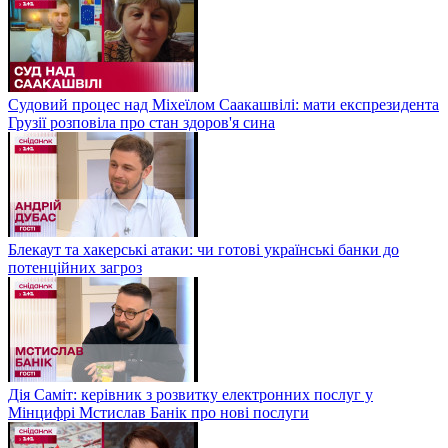
Судовий процес над Міхеїлом Саакашвілі: мати експрезидента
Грузії розповіла про стан здоров'я сина
Блекаут та хакерські атаки: чи готові українські банки до
потенційних загроз
Дія Саміт: керівник з розвитку електронних послуг у
Мінцифрі Мстислав Банік про нові послуги