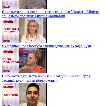
Як отримати безкоштовне протезування в Україні – Міністр
соціальної політики Оксана Жолнович
Як працює нова послуга з відшкодування вкладів у Дії
Ніно Катамадзе дасть закритий благодійний концерт у
столиці: куди підуть зібрані кошти