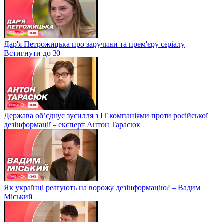
Дар'я Петрожицька про заручини та прем'єру серіалу
Встигнути до 30
Держава об’єднує зусилля з ІТ компаніями проти російської
дезінформації – експерт Антон Тарасюк
Як українці реагують на ворожу дезінформацію? – Вадим
Міський