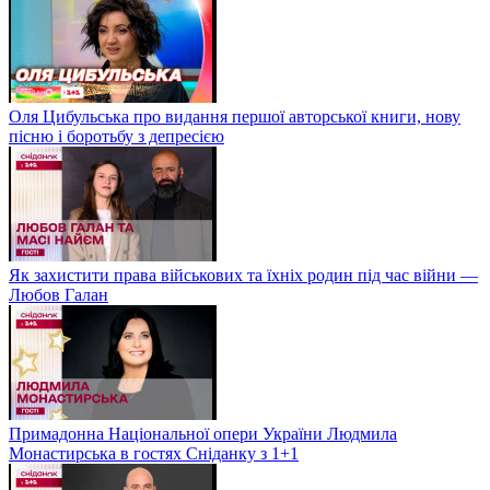
Оля Цибульська про видання першої авторської книги, нову
пісню і боротьбу з депресією
Як захистити права військових та їхніх родин під час війни —
Любов Галан
Примадонна Національної опери України Людмила
Монастирська в гостях Сніданку з 1+1