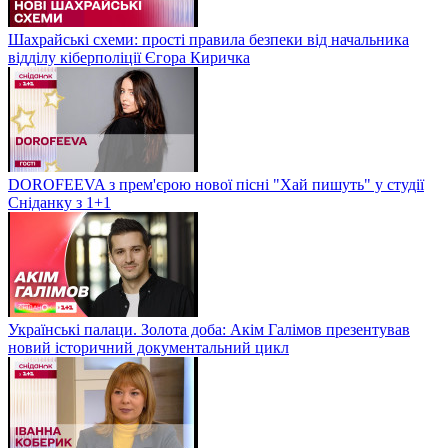
Шахрайські схеми: прості правила безпеки від начальника
відділу кіберполіції Єгора Киричка
DOROFEEVA з прем'єрою нової пісні "Хай пишуть" у студії
Сніданку з 1+1
Українські палаци. Золота доба: Акім Галімов презентував
новий історичний документальний цикл