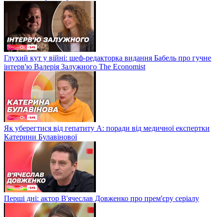
Глухий кут у війні: шеф-редакторка видання Бабель про гучне
інтерв'ю Валерія Залужного The Economist
Як уберегтися від гепатиту А: поради від медичної експертки
Катерини Булавінової
Перші дні: актор В'ячеслав Довженко про прем'єру серіалу