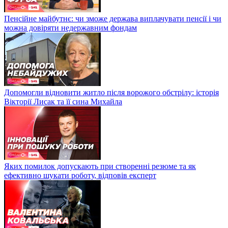
Пенсійне майбутнє: чи зможе держава виплачувати пенсії і чи
можна довіряти недержавним фондам
Допомогли відновити житло після ворожого обстрілу: історія
Вікторії Лисак та її сина Михайла
Яких помилок допускають при створенні резюме та як
ефективно шукати роботу, відповів експерт