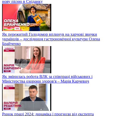
нову пісню в Сніданку
Як пережитий Голодомор вплинув на харчові звички
українців – дослідниця гастрономічної культури Олена
Брайченко
Як змінилась робота ВЛК за співпраці військових і
Міністерства охорони здоров'я – Марія Карчевич
Ринок праці 2024: динаміка і прогнози від експерта