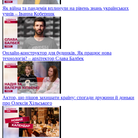
Як війна та пандемія вплинули на рівень знань українських
учнів – Іванна Коберник
Онлайн-конструктор для будинків. Як працює нова
технологія? – архітектор Слава Балбек
Актор, що пішов захищати країну: спогади дружини й доньки
про Олексія Хільського