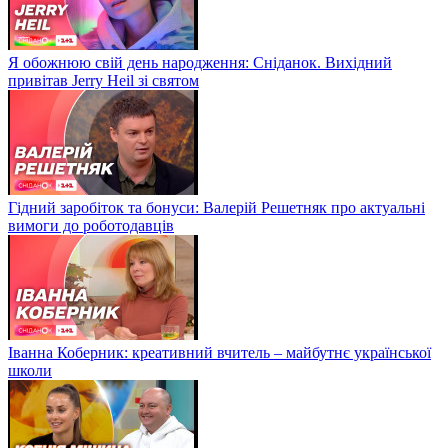
Я обожнюю свій день народження: Сніданок. Вихідний
привітав Jerry Heil зі святом
Гідний заробіток та бонуси: Валерій Решетняк про актуальні
вимоги до роботодавців
Іванна Коберник: креативний вчитель – майбутнє української
школи