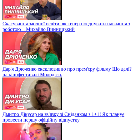
Скасування заочної освіти: як тепер поєднувати навчання з
роботою – Михайло Винницький
Дар'я Дрюченко ексклюзивно про прем'єру фільму Що далі?
на кінофестивалі Молодість
Дмитро Дікусар на зв'язку зі Сніданком з 1+1! Як планує
провести першу офіційну відпустку