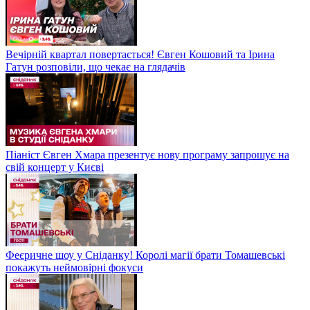
Вечірній квартал повертається! Євген Кошовий та Ірина
Гатун розповіли, що чекає на глядачів
Піаніст Євген Хмара презентує нову програму запрошує на
свій концерт у Києві
Феєричне шоу у Сніданку! Королі магії брати Томашевські
покажуть неймовірні фокуси