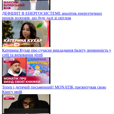
ДЕФІЦИТ В ЕНЕРГОСИСТЕМІ: аналітик енергетичних
ринків розповів, що буде далі зі світлом
Катерина Кухар про сучасне викладання балету, впевненість у
собі та виховання дітей
Тепер і дитячий письменний! MONATIK презентував свою
Книгу мрій