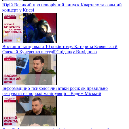
Юрій Великий про новорічний випуск Кварталу та сольний
концерт у Києві
Востаннє танцювали 10 років тому: Катерина Бєлявська й
Олексій Кучеренко в студії Сніданку Вихідного
Інформаційно-психологічні атаки росії: як правильно
реагувати на ворожі маніпуляції – Вадим Міський