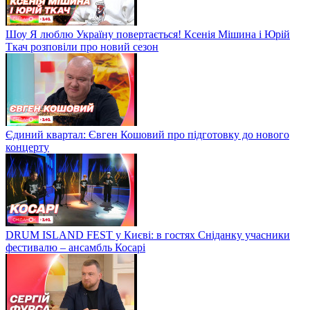
Шоу Я люблю Україну повертається! Ксенія Мішина і Юрій
Ткач розповіли про новий сезон
Єдиний квартал: Євген Кошовий про підготовку до нового
концерту
DRUM ISLAND FEST у Києві: в гостях Сніданку учасники
фестивалю – ансамбль Косарі