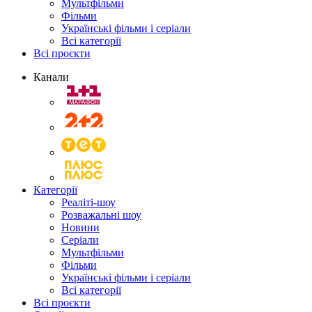
Мультфільми
Фільми
Українські фільми і серіали
Всі категорії
Всі проєкти
Канали
Категорії
Реаліті-шоу
Розважальні шоу
Новини
Серіали
Мультфільми
Фільми
Українські фільми і серіали
Всі категорії
Всі проєкти