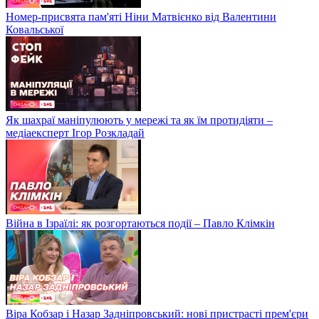
Номер-присвята пам'яті Ніни Матвієнко від Валентини
Ковальської
Як шахраї маніпулюють у мережі та як їм протидіяти –
медіаексперт Ігор Розкладай
Війна в Ізраїлі: як розгортаються події – Павло Клімкін
Віра Кобзар і Назар Задніпровський: нові пристрасті прем'єри