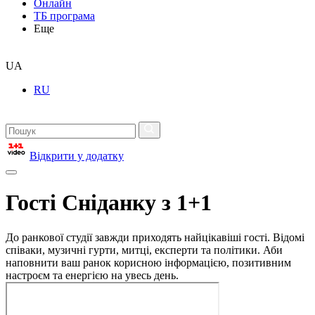
Онлайн
ТБ програма
Еще
UA
RU
Відкрити у додатку
Гості Сніданку з 1+1
До ранкової студії завжди приходять найцікавіші гості. Відомі
співаки, музичні гурти, митці, експерти та політики. Аби
наповнити ваш ранок корисною інформацією, позитивним
настроєм та енергією на увесь день.