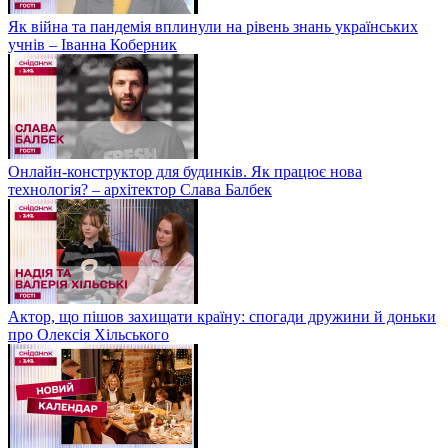
Як війна та пандемія вплинули на рівень знань українських
учнів – Іванна Коберник
Онлайн-конструктор для будинків. Як працює нова
технологія? – архітектор Слава Балбек
Актор, що пішов захищати країну: спогади дружини й доньки
про Олексія Хільського