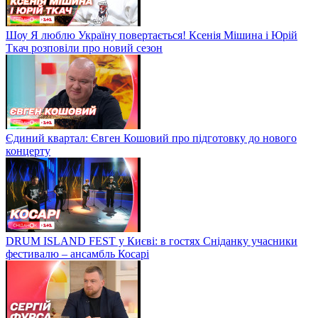
Шоу Я люблю Україну повертається! Ксенія Мішина і Юрій
Ткач розповіли про новий сезон
Єдиний квартал: Євген Кошовий про підготовку до нового
концерту
DRUM ISLAND FEST у Києві: в гостях Сніданку учасники
фестивалю – ансамбль Косарі