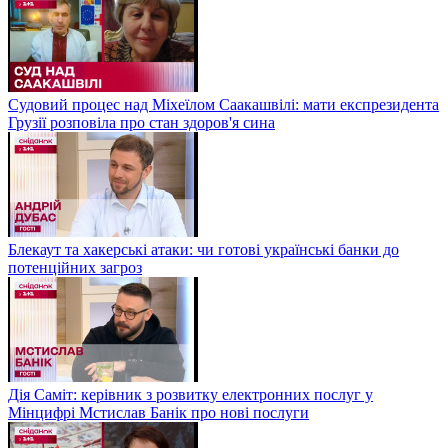
Судовий процес над Міхеїлом Саакашвілі: мати експрезидента
Грузії розповіла про стан здоров'я сина
Блекаут та хакерські атаки: чи готові українські банки до
потенційних загроз
Дія Саміт: керівник з розвитку електронних послуг у
Мінцифрі Мстислав Банік про нові послуги