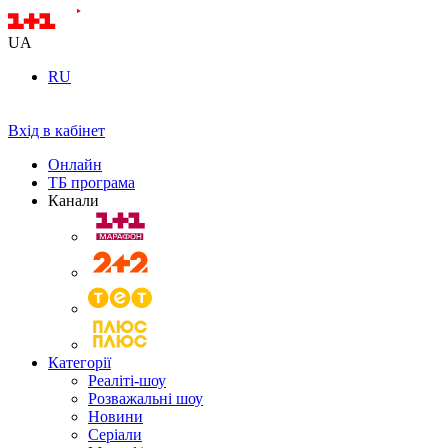
UA
RU
Вхід в кабінет
Онлайн
ТБ програма
Канали
Категорії
Реаліті-шоу
Розважальні шоу
Новини
Серіали