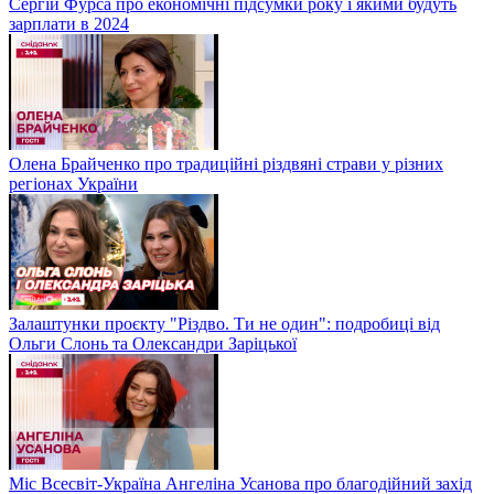
Сергій Фурса про економічні підсумки року і якими будуть
зарплати в 2024
Олена Брайченко про традиційні різдвяні страви у різних
регіонах України
Залаштунки проєкту "Різдво. Ти не один": подробиці від
Ольги Слонь та Олександри Заріцької
Міс Всесвіт-Україна Ангеліна Усанова про благодійний захід