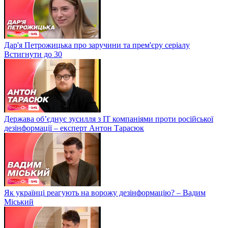
Дар'я Петрожицька про заручини та прем'єру серіалу
Встигнути до 30
Держава об’єднує зусилля з ІТ компаніями проти російської
дезінформації – експерт Антон Тарасюк
Як українці реагують на ворожу дезінформацію? – Вадим
Міський