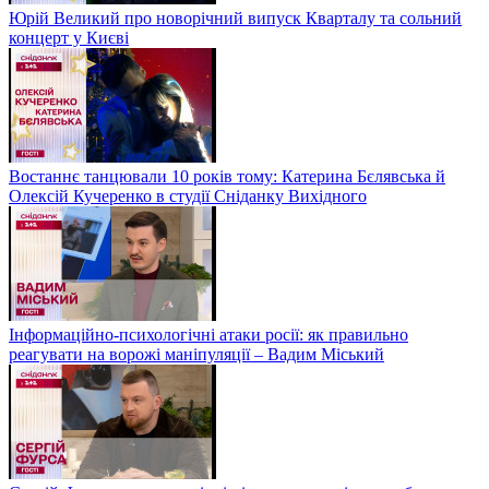
Юрій Великий про новорічний випуск Кварталу та сольний
концерт у Києві
Востаннє танцювали 10 років тому: Катерина Бєлявська й
Олексій Кучеренко в студії Сніданку Вихідного
Інформаційно-психологічні атаки росії: як правильно
реагувати на ворожі маніпуляції – Вадим Міський