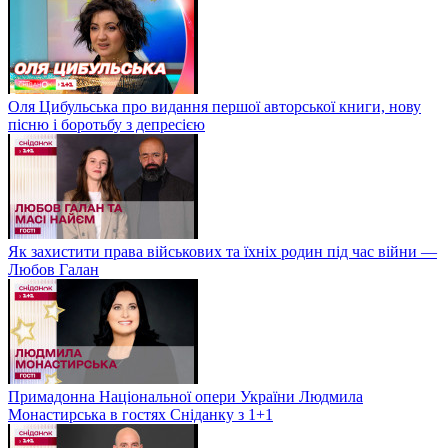
Оля Цибульська про видання першої авторської книги, нову
пісню і боротьбу з депресією
Як захистити права військових та їхніх родин під час війни —
Любов Галан
Примадонна Національної опери України Людмила
Монастирська в гостях Сніданку з 1+1