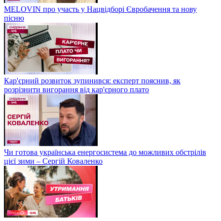
MELOVIN про участь у Нацвідборі Євробачення та нову
пісню
Кар'єрний розвиток зупинився: експерт пояснив, як
розрізнити вигорання від кар'єрного плато
Чи готова українська енергосистема до можливих обстрілів
цієї зими – Сергій Коваленко