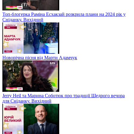
Топ-блогерка Раміна Есхакзай розкрила плани на 2024 рік у
Сніданку. Вихідний
Новорічна пісня від Марти Адамчук
Jerry Heil та Марина Соботюк про традиції Щедрого вечора
для Сніданку. Вихідний