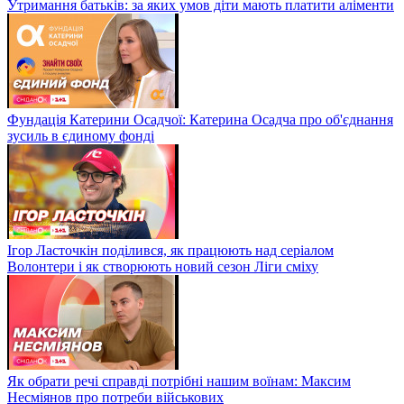
Утримання батьків: за яких умов діти мають платити аліменти
Фундація Катерини Осадчої: Катерина Осадча про об'єднання
зусиль в єдиному фонді
Ігор Ласточкін поділився, як працюють над серіалом
Волонтери і як створюють новий сезон Ліги сміху
Як обрати речі справді потрібні нашим воїнам: Максим
Несміянов про потреби військових