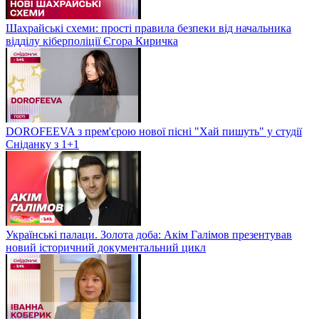
Шахрайські схеми: прості правила безпеки від начальника
відділу кіберполіції Єгора Киричка
DOROFEEVA з прем'єрою нової пісні "Хай пишуть" у студії
Сніданку з 1+1
Українські палаци. Золота доба: Акім Галімов презентував
новий історичний документальний цикл