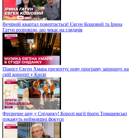
Вечірній квартал повертається! Євген Кошовий та Ірина
Гатун розповіли, що чекає на глядачів
Піаніст Євген Хмара презентує нову програму запрошує на
свій концерт у Києві
Феєричне шоу у Сніданку! Королі магії брати Томашевські
покажуть неймовірні фокуси