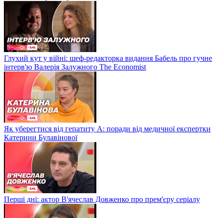
Глухий кут у війні: шеф-редакторка видання Бабель про гучне
інтерв'ю Валерія Залужного The Economist
Як уберегтися від гепатиту А: поради від медичної експертки
Катерини Булавінової
Перші дні: актор В'ячеслав Довженко про прем'єру серіалу