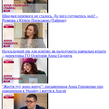
Швидкої перемоги не сталось. До чого готуватись далі? –
Розмова з Юлією Паєвською (Тайрою)
Надскладний рік для освітян: як надолужити навчальні втрати
– директорка ГО Освіторія Анна Сидорук
"Життя тут, воно вирує": письменниця Анна Гороженко про
повернення в Україну і життя в Англії