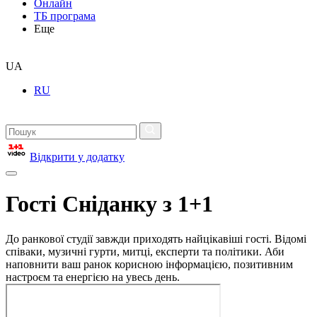
Онлайн
ТБ програма
Еще
UA
RU
Відкрити у додатку
Гості Сніданку з 1+1
До ранкової студії завжди приходять найцікавіші гості. Відомі
співаки, музичні гурти, митці, експерти та політики. Аби
наповнити ваш ранок корисною інформацією, позитивним
настроєм та енергією на увесь день.