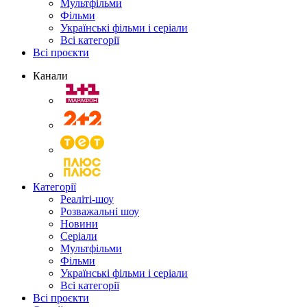
Мультфільми
Фільми
Українські фільми і серіали
Всі категорії
Всі проєкти
Канали
Категорії
Реаліті-шоу
Розважальні шоу
Новини
Серіали
Мультфільми
Фільми
Українські фільми і серіали
Всі категорії
Всі проєкти