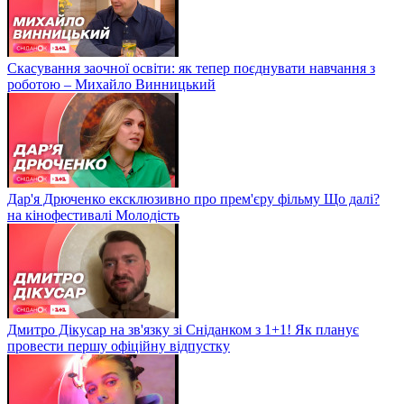
Скасування заочної освіти: як тепер поєднувати навчання з
роботою – Михайло Винницький
Дар'я Дрюченко ексклюзивно про прем'єру фільму Що далі?
на кінофестивалі Молодість
Дмитро Дікусар на зв'язку зі Сніданком з 1+1! Як планує
провести першу офіційну відпустку