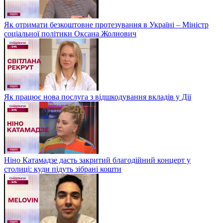
Як отримати безкоштовне протезування в Україні – Міністр
соціальної політики Оксана Жолнович
Як працює нова послуга з відшкодування вкладів у Дії
Ніно Катамадзе дасть закритий благодійний концерт у
столиці: куди підуть зібрані кошти