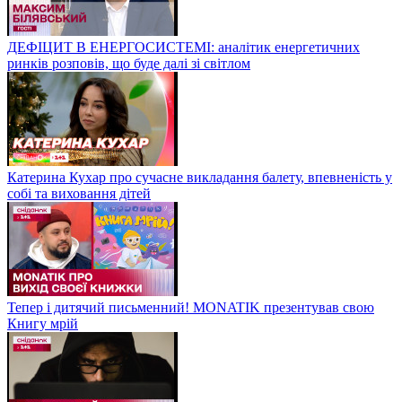
ДЕФІЦИТ В ЕНЕРГОСИСТЕМІ: аналітик енергетичних
ринків розповів, що буде далі зі світлом
Катерина Кухар про сучасне викладання балету, впевненість у
собі та виховання дітей
Тепер і дитячий письменний! MONATIK презентував свою
Книгу мрій