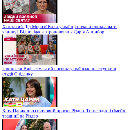
Хто такий Дід Мороз? Коли українці почали прикрашати
ялинку? Відповідає антропологиня Дарʼя Анцибор
Принесли Вифлеємський вогонь: українські пластунки в
студії Сніданку
Катя Царик про святковий проєкт Різдво. Ти не один і сімейні
традиції на Різдво