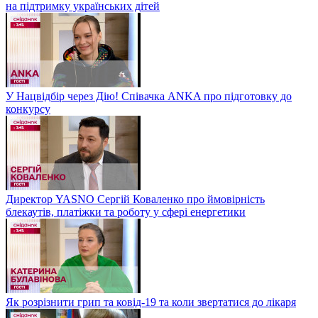
на підтримку українських дітей
У Нацвідбір через Дію! Співачка ANKA про підготовку до
конкурсу
Директор YASNO Сергій Коваленко про ймовірність
блекаутів, платіжки та роботу у сфері енергетики
Як розрізнити грип та ковід-19 та коли звертатися до лікаря