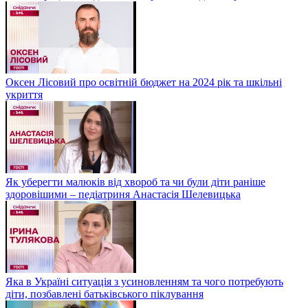
Оксен Лісовий про освітній бюджет на 2024 рік та шкільні
укриття
Як уберегти малюків від хвороб та чи були діти раніше
здоровішими – педіатриня Анастасія Шелевицька
Яка в Україні ситуація з усиновленням та чого потребують
діти, позбавлені батьківського піклування