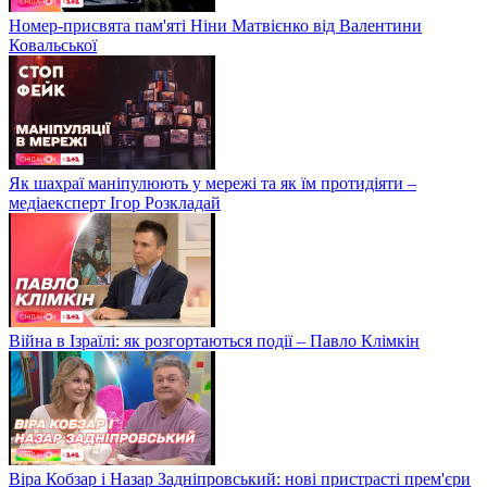
Номер-присвята пам'яті Ніни Матвієнко від Валентини
Ковальської
Як шахраї маніпулюють у мережі та як їм протидіяти –
медіаексперт Ігор Розкладай
Війна в Ізраїлі: як розгортаються події – Павло Клімкін
Віра Кобзар і Назар Задніпровський: нові пристрасті прем'єри