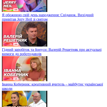
Я обожнюю свій день народження: Сніданок. Вихідний
привітав Jerry Heil зі святом
Гідний заробіток та бонуси: Валерій Решетняк про актуальні
вимоги до роботодавців
Іванна Коберник: креативний вчитель – майбутнє української
школи