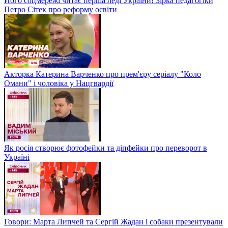
Його соцмережі читає перша леді України! Зірка педагогіки
Петро Сітек про реформу освіти
Акторка Катерина Варченко про прем'єру серіалу "Коло
Омани" і чоловіка у Нацгвардії
Як росія створює фотофейки та діпфейки про переворот в
Україні
Говори: Марта Липчей та Сергій Жадан і собаки презентували