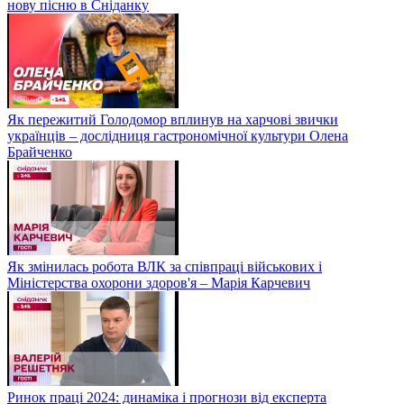
нову пісню в Сніданку
Як пережитий Голодомор вплинув на харчові звички
українців – дослідниця гастрономічної культури Олена
Брайченко
Як змінилась робота ВЛК за співпраці військових і
Міністерства охорони здоров'я – Марія Карчевич
Ринок праці 2024: динаміка і прогнози від експерта