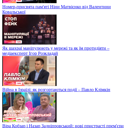
Номер-присвята пам'яті Ніни Матвієнко від Валентини
Ковальської
Як шахраї маніпулюють у мережі та як їм протидіяти –
медіаексперт Ігор Розкладай
Війна в Ізраїлі: як розгортаються події – Павло Клімкін
Віра Кобзар і Назар Задніпровський: нові пристрасті прем'єри