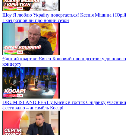
Шоу Я люблю Україну повертається! Ксенія Мішина і Юрій
Ткач розповіли про новий сезон
Єдиний квартал: Євген Кошовий про підготовку до нового
концерту
DRUM ISLAND FEST у Києві: в гостях Сніданку учасники
фестивалю – ансамбль Косарі