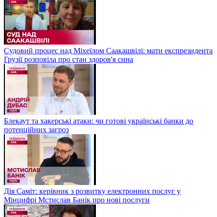
Судовий процес над Міхеїлом Саакашвілі: мати експрезидента
Грузії розповіла про стан здоров'я сина
Блекаут та хакерські атаки: чи готові українські банки до
потенційних загроз
Дія Саміт: керівник з розвитку електронних послуг у
Мінцифрі Мстислав Банік про нові послуги