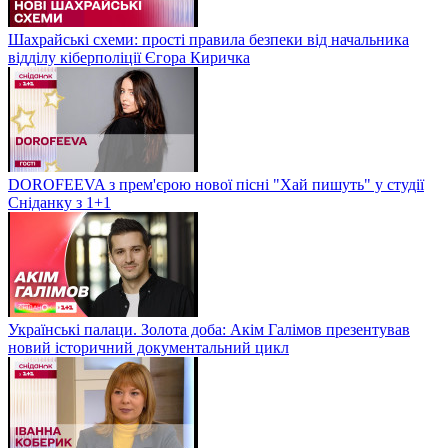
Шахрайські схеми: прості правила безпеки від начальника
відділу кіберполіції Єгора Киричка
DOROFEEVA з прем'єрою нової пісні "Хай пишуть" у студії
Сніданку з 1+1
Українські палаци. Золота доба: Акім Галімов презентував
новий історичний документальний цикл