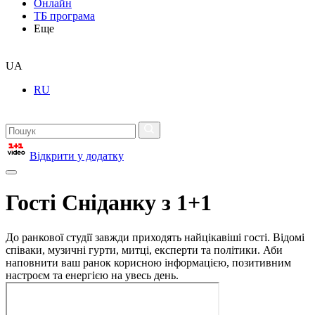
Онлайн
ТБ програма
Еще
UA
RU
Відкрити у додатку
Гості Сніданку з 1+1
До ранкової студії завжди приходять найцікавіші гості. Відомі
співаки, музичні гурти, митці, експерти та політики. Аби
наповнити ваш ранок корисною інформацією, позитивним
настроєм та енергією на увесь день.