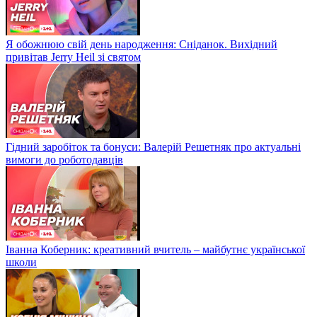
Я обожнюю свій день народження: Сніданок. Вихідний
привітав Jerry Heil зі святом
Гідний заробіток та бонуси: Валерій Решетняк про актуальні
вимоги до роботодавців
Іванна Коберник: креативний вчитель – майбутнє української
школи