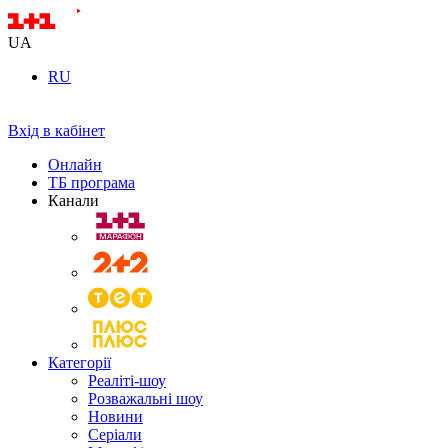
UA
RU
Вхід в кабінет
Онлайн
ТБ програма
Канали
Категорії
Реаліті-шоу
Розважальні шоу
Новини
Серіали