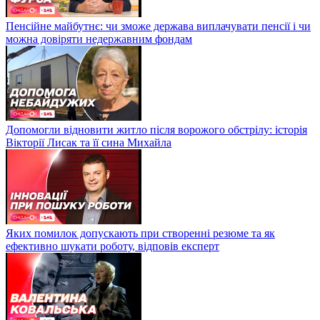
Пенсійне майбутнє: чи зможе держава виплачувати пенсії і чи
можна довіряти недержавним фондам
Допомогли відновити житло після ворожого обстрілу: історія
Вікторії Лисак та її сина Михайла
Яких помилок допускають при створенні резюме та як
ефективно шукати роботу, відповів експерт