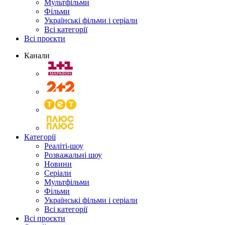
Мультфільми
Фільми
Українські фільми і серіали
Всі категорії
Всі проєкти
Канали
Категорії
Реаліті-шоу
Розважальні шоу
Новини
Серіали
Мультфільми
Фільми
Українські фільми і серіали
Всі категорії
Всі проєкти