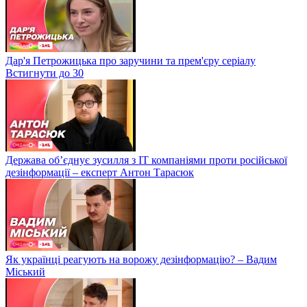
Дар'я Петрожицька про заручини та прем'єру серіалу
Встигнути до 30
Держава об’єднує зусилля з ІТ компаніями проти російської
дезінформації – експерт Антон Тарасюк
Як українці реагують на ворожу дезінформацію? – Вадим
Міський