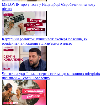
MELOVIN про участь у Нацвідборі Євробачення та нову
пісню
Кар'єрний розвиток зупинився: експерт пояснив, як
розрізнити вигорання від кар'єрного плато
Чи готова українська енергосистема до можливих обстрілів
цієї зими – Сергій Коваленко