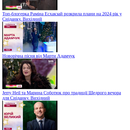
Топ-блогерка Раміна Есхакзай розкрила плани на 2024 рік у
Сніданку. Вихідний
Новорічна пісня від Марти Адамчук
Jerry Heil та Марина Соботюк про традиції Щедрого вечора
для Сніданку. Вихідний