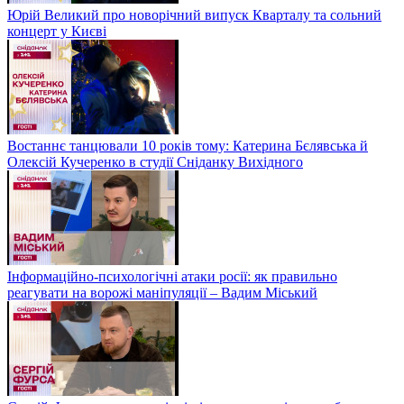
Юрій Великий про новорічний випуск Кварталу та сольний
концерт у Києві
Востаннє танцювали 10 років тому: Катерина Бєлявська й
Олексій Кучеренко в студії Сніданку Вихідного
Інформаційно-психологічні атаки росії: як правильно
реагувати на ворожі маніпуляції – Вадим Міський