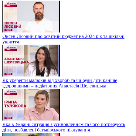
Оксен Лісовий про освітній бюджет на 2024 рік та шкільні
укриття
Як уберегти малюків від хвороб та чи були діти раніше
здоровішими – педіатриня Анастасія Шелевицька
Яка в Україні ситуація з усиновленням та чого потребують
діти, позбавлені батьківського піклування