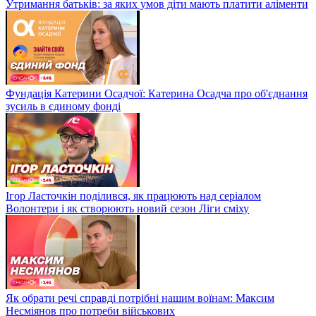
Утримання батьків: за яких умов діти мають платити аліменти
Фундація Катерини Осадчої: Катерина Осадча про об'єднання
зусиль в єдиному фонді
Ігор Ласточкін поділився, як працюють над серіалом
Волонтери і як створюють новий сезон Ліги сміху
Як обрати речі справді потрібні нашим воїнам: Максим
Несміянов про потреби військових