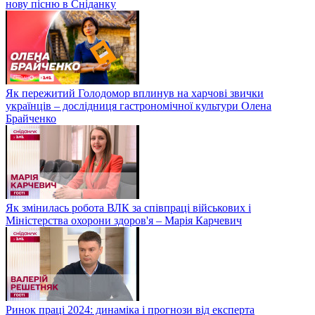
нову пісню в Сніданку
Як пережитий Голодомор вплинув на харчові звички
українців – дослідниця гастрономічної культури Олена
Брайченко
Як змінилась робота ВЛК за співпраці військових і
Міністерства охорони здоров'я – Марія Карчевич
Ринок праці 2024: динаміка і прогнози від експерта