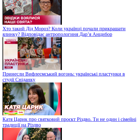
Хто такий Дід Мороз? Коли українці почали прикрашати
ялинку? Відповідає антропологиня Дарʼя Анцибор
Принесли Вифлеємський вогонь: українські пластунки в
студії Сніданку
Катя Царик про святковий проєкт Різдво. Ти не один і сімейні
традиції на Різдво