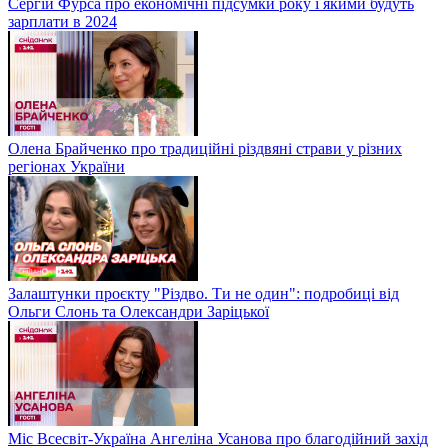
Сергій Фурса про економічні підсумки року і якими будуть
зарплати в 2024
Олена Брайченко про традиційні різдвяні страви у різних
регіонах України
Залаштунки проєкту "Різдво. Ти не один": подробиці від
Ольги Слонь та Олександри Заріцької
Міс Всесвіт-Україна Ангеліна Усанова про благодійний захід