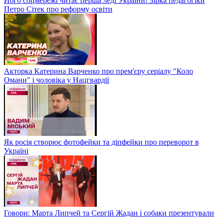
Його соцмережі читає перша леді України! Зірка педагогіки
Петро Сітек про реформу освіти
Акторка Катерина Варченко про прем'єру серіалу "Коло
Омани" і чоловіка у Нацгвардії
Як росія створює фотофейки та діпфейки про переворот в
Україні
Говори: Марта Липчей та Сергій Жадан і собаки презентували