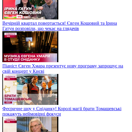
Вечірній квартал повертається! Євген Кошовий та Ірина
Гатун розповіли, що чекає на глядачів
Піаніст Євген Хмара презентує нову програму запрошує на
свій концерт у Києві
Феєричне шоу у Сніданку! Королі магії брати Томашевські
покажуть неймовірні фокуси