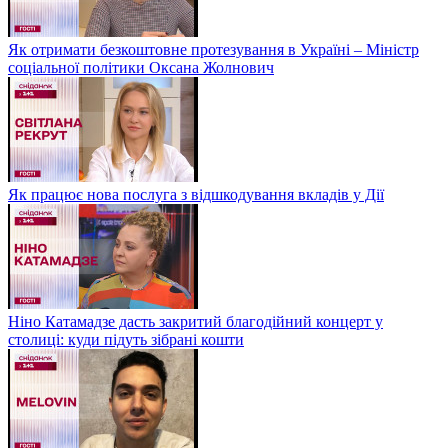
Як отримати безкоштовне протезування в Україні – Міністр
соціальної політики Оксана Жолнович
Як працює нова послуга з відшкодування вкладів у Дії
Ніно Катамадзе дасть закритий благодійний концерт у
столиці: куди підуть зібрані кошти