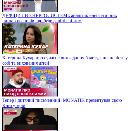
ДЕФІЦИТ В ЕНЕРГОСИСТЕМІ: аналітик енергетичних
ринків розповів, що буде далі зі світлом
Катерина Кухар про сучасне викладання балету, впевненість у
собі та виховання дітей
Тепер і дитячий письменний! MONATIK презентував свою
Книгу мрій