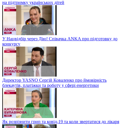
на підтримку українських дітей
У Нацвідбір через Дію! Співачка ANKA про підготовку до
конкурсу
Директор YASNO Сергій Коваленко про ймовірність
блекаутів, платіжки та роботу у сфері енергетики
Як розрізнити грип та ковід-19 та коли звертатися до лікаря