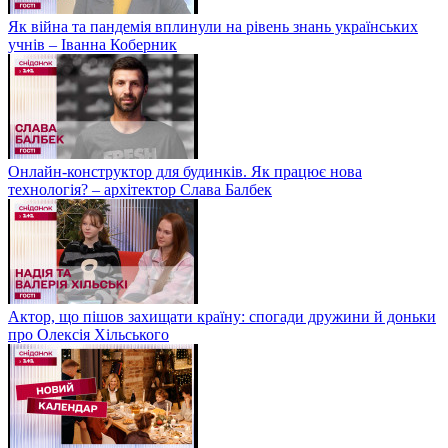
Як війна та пандемія вплинули на рівень знань українських
учнів – Іванна Коберник
Онлайн-конструктор для будинків. Як працює нова
технологія? – архітектор Слава Балбек
Актор, що пішов захищати країну: спогади дружини й доньки
про Олексія Хільського