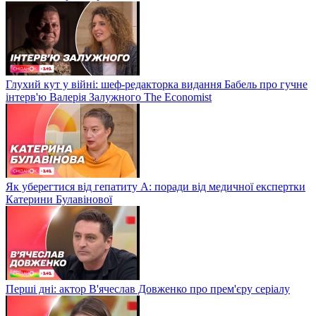
Глухий кут у війні: шеф-редакторка видання Бабель про гучне
інтерв'ю Валерія Залужного The Economist
Як уберегтися від гепатиту А: поради від медичної експертки
Катерини Булавінової
Перші дні: актор В'ячеслав Довженко про прем'єру серіалу