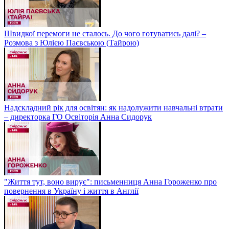
Швидкої перемоги не сталось. До чого готуватись далі? –
Розмова з Юлією Паєвською (Тайрою)
Надскладний рік для освітян: як надолужити навчальні втрати
– директорка ГО Освіторія Анна Сидорук
"Життя тут, воно вирує": письменниця Анна Гороженко про
повернення в Україну і життя в Англії