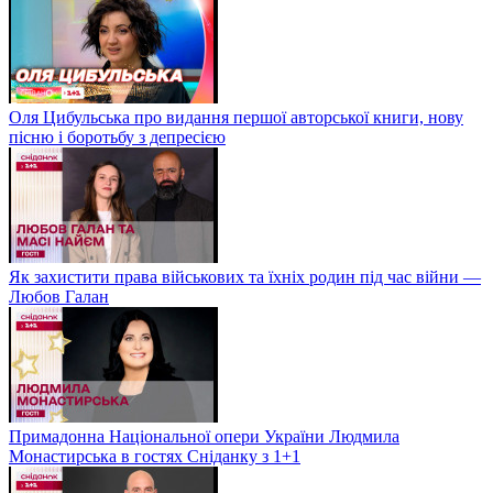
Оля Цибульська про видання першої авторської книги, нову
пісню і боротьбу з депресією
Як захистити права військових та їхніх родин під час війни —
Любов Галан
Примадонна Національної опери України Людмила
Монастирська в гостях Сніданку з 1+1