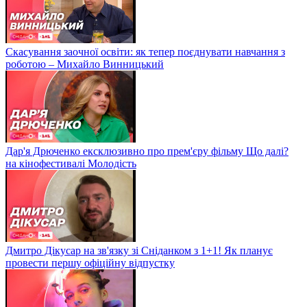
Скасування заочної освіти: як тепер поєднувати навчання з
роботою – Михайло Винницький
Дар'я Дрюченко ексклюзивно про прем'єру фільму Що далі?
на кінофестивалі Молодість
Дмитро Дікусар на зв'язку зі Сніданком з 1+1! Як планує
провести першу офіційну відпустку