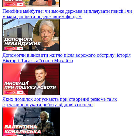
Пенсійне майбутнє: чи зможе держава виплачувати пенсії і чи
можна довіряти недержавним фондам
Допомогли відновити житло після ворожого обстрілу: історія
Вікторії Лисак та її сина Михайла
Яких помилок допускають при створенні резюме та як
ефективно шукати роботу, відповів експерт