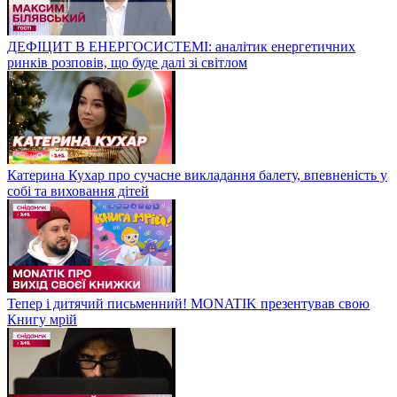
ДЕФІЦИТ В ЕНЕРГОСИСТЕМІ: аналітик енергетичних
ринків розповів, що буде далі зі світлом
Катерина Кухар про сучасне викладання балету, впевненість у
собі та виховання дітей
Тепер і дитячий письменний! MONATIK презентував свою
Книгу мрій