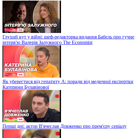
Глухий кут у війні: шеф-редакторка видання Бабель про гучне
інтерв'ю Валерія Залужного The Economist
Як уберегтися від гепатиту А: поради від медичної експертки
Катерини Булавінової
Перші дні: актор В'ячеслав Довженко про прем'єру серіалу