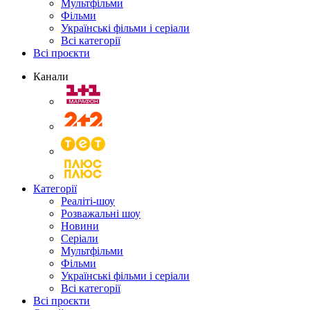
Мультфільми
Фільми
Українські фільми і серіали
Всі категорії
Всі проєкти
Канали
Категорії
Реаліті-шоу
Розважальні шоу
Новини
Серіали
Мультфільми
Фільми
Українські фільми і серіали
Всі категорії
Всі проєкти