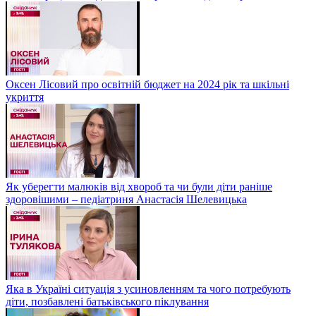
Оксен Лісовий про освітній бюджет на 2024 рік та шкільні
укриття
Як уберегти малюків від хвороб та чи були діти раніше
здоровішими – педіатриня Анастасія Шелевицька
Яка в Україні ситуація з усиновленням та чого потребують
діти, позбавлені батьківського піклування