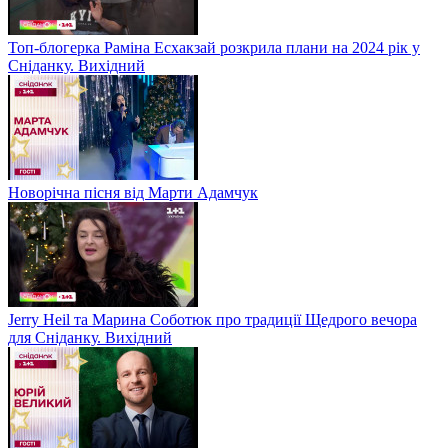
Топ-блогерка Раміна Есхакзай розкрила плани на 2024 рік у
Сніданку. Вихідний
Новорічна пісня від Марти Адамчук
Jerry Heil та Марина Соботюк про традиції Щедрого вечора
для Сніданку. Вихідний