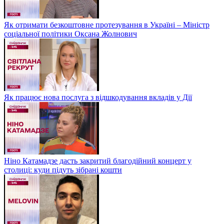
Як отримати безкоштовне протезування в Україні – Міністр
соціальної політики Оксана Жолнович
Як працює нова послуга з відшкодування вкладів у Дії
Ніно Катамадзе дасть закритий благодійний концерт у
столиці: куди підуть зібрані кошти