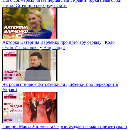
Його соцмережі читає перша леді України! Зірка педагогіки
Петро Сітек про реформу освіти
Акторка Катерина Варченко про прем'єру серіалу "Коло
Омани" і чоловіка у Нацгвардії
Як росія створює фотофейки та діпфейки про переворот в
Україні
Говори: Марта Липчей та Сергій Жадан і собаки презентували