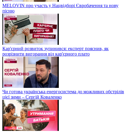
MELOVIN про участь у Нацвідборі Євробачення та нову
пісню
Кар'єрний розвиток зупинився: експерт пояснив, як
розрізнити вигорання від кар'єрного плато
Чи готова українська енергосистема до можливих обстрілів
цієї зими – Сергій Коваленко