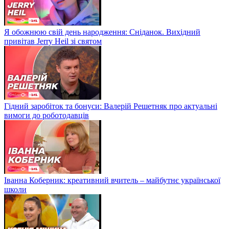
Я обожнюю свій день народження: Сніданок. Вихідний
привітав Jerry Heil зі святом
Гідний заробіток та бонуси: Валерій Решетняк про актуальні
вимоги до роботодавців
Іванна Коберник: креативний вчитель – майбутнє української
школи