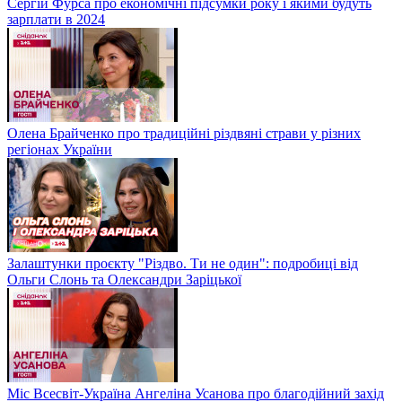
Сергій Фурса про економічні підсумки року і якими будуть
зарплати в 2024
Олена Брайченко про традиційні різдвяні страви у різних
регіонах України
Залаштунки проєкту "Різдво. Ти не один": подробиці від
Ольги Слонь та Олександри Заріцької
Міс Всесвіт-Україна Ангеліна Усанова про благодійний захід