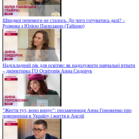
Швидкої перемоги не сталось. До чого готуватись далі? –
Розмова з Юлією Паєвською (Тайрою)
Надскладний рік для освітян: як надолужити навчальні втрати
– директорка ГО Освіторія Анна Сидорук
"Життя тут, воно вирує": письменниця Анна Гороженко про
повернення в Україну і життя в Англії