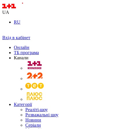
UA
RU
Вхід в кабінет
Онлайн
ТБ програма
Канали
Категорії
Реаліті-шоу
Розважальні шоу
Новини
Серіали