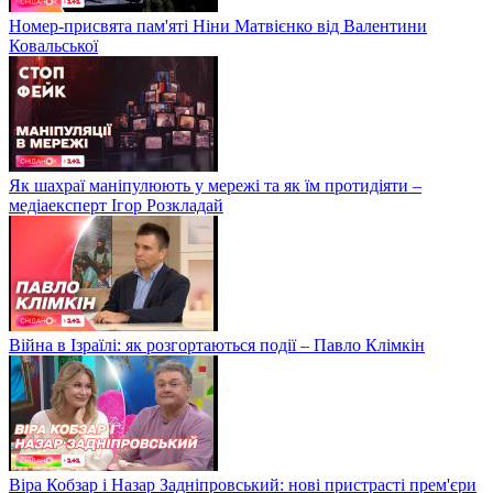
Номер-присвята пам'яті Ніни Матвієнко від Валентини
Ковальської
Як шахраї маніпулюють у мережі та як їм протидіяти –
медіаексперт Ігор Розкладай
Війна в Ізраїлі: як розгортаються події – Павло Клімкін
Віра Кобзар і Назар Задніпровський: нові пристрасті прем'єри