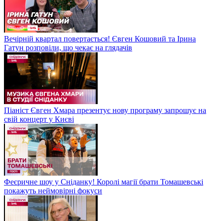
Вечірній квартал повертається! Євген Кошовий та Ірина
Гатун розповіли, що чекає на глядачів
Піаніст Євген Хмара презентує нову програму запрошує на
свій концерт у Києві
Феєричне шоу у Сніданку! Королі магії брати Томашевські
покажуть неймовірні фокуси