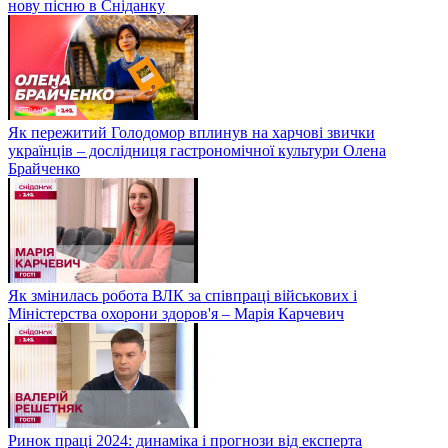
нову пісню в Сніданку
Як пережитий Голодомор вплинув на харчові звички
українців – дослідниця гастрономічної культури Олена
Брайченко
Як змінилась робота ВЛК за співпраці військових і
Міністерства охорони здоров'я – Марія Карчевич
Ринок праці 2024: динаміка і прогнози від експерта