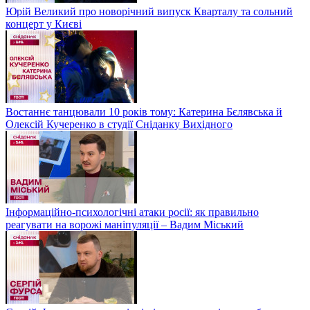
Юрій Великий про новорічний випуск Кварталу та сольний
концерт у Києві
Востаннє танцювали 10 років тому: Катерина Бєлявська й
Олексій Кучеренко в студії Сніданку Вихідного
Інформаційно-психологічні атаки росії: як правильно
реагувати на ворожі маніпуляції – Вадим Міський