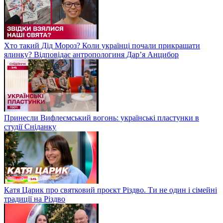
Хто такий Дід Мороз? Коли українці почали прикрашати
ялинку? Відповідає антропологиня Дарʼя Анцибор
Принесли Вифлеємський вогонь: українські пластунки в
студії Сніданку
Катя Царик про святковий проєкт Різдво. Ти не один і сімейні
традиції на Різдво