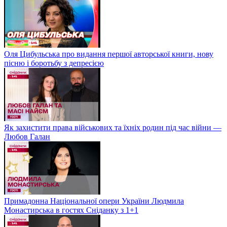
Оля Цибульська про видання першої авторської книги, нову
пісню і боротьбу з депресією
Як захистити права військових та їхніх родин під час війни —
Любов Галан
Примадонна Національної опери України Людмила
Монастирська в гостях Сніданку з 1+1