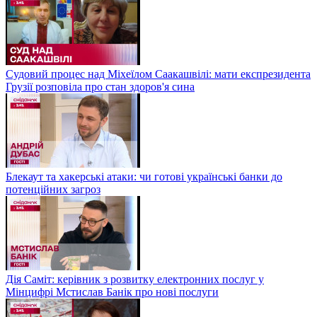
Судовий процес над Міхеїлом Саакашвілі: мати експрезидента
Грузії розповіла про стан здоров'я сина
Блекаут та хакерські атаки: чи готові українські банки до
потенційних загроз
Дія Саміт: керівник з розвитку електронних послуг у
Мінцифрі Мстислав Банік про нові послуги