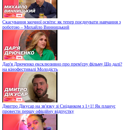
Скасування заочної освіти: як тепер поєднувати навчання з
роботою – Михайло Винницький
Дар'я Дрюченко ексклюзивно про прем'єру фільму Що далі?
на кінофестивалі Молодість
Дмитро Дікусар на зв'язку зі Сніданком з 1+1! Як планує
провести першу офіційну відпустку