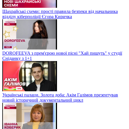
Шахрайські схеми: прості правила безпеки від начальника
відділу кіберполіції Єгора Киричка
DOROFEEVA з прем'єрою нової пісні "Хай пишуть" у студії
Сніданку з 1+1
Українські палаци. Золота доба: Акім Галімов презентував
новий історичний документальний цикл