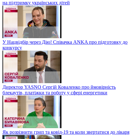
на підтримку українських дітей
У Нацвідбір через Дію! Співачка ANKA про підготовку до
конкурсу
Директор YASNO Сергій Коваленко про ймовірність
блекаутів, платіжки та роботу у сфері енергетики
Як розрізнити грип та ковід-19 та коли звертатися до лікаря