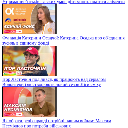
Утримання батьків: за яких умов діти мають платити аліменти
Фундація Катерини Осадчої: Катерина Осадча про об'єднання
зусиль в єдиному фонді
Ігор Ласточкін поділився, як працюють над серіалом
Волонтери і як створюють новий сезон Ліги сміху
Як обрати речі справді потрібні нашим воїнам: Максим
Несміянов про потреби військових