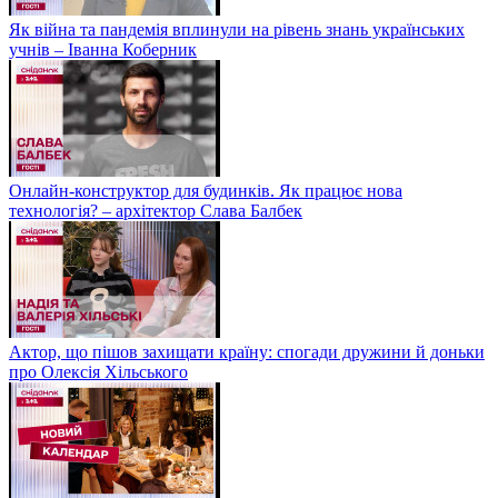
Як війна та пандемія вплинули на рівень знань українських
учнів – Іванна Коберник
Онлайн-конструктор для будинків. Як працює нова
технологія? – архітектор Слава Балбек
Актор, що пішов захищати країну: спогади дружини й доньки
про Олексія Хільського