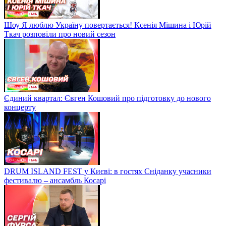
Шоу Я люблю Україну повертається! Ксенія Мішина і Юрій
Ткач розповіли про новий сезон
Єдиний квартал: Євген Кошовий про підготовку до нового
концерту
DRUM ISLAND FEST у Києві: в гостях Сніданку учасники
фестивалю – ансамбль Косарі