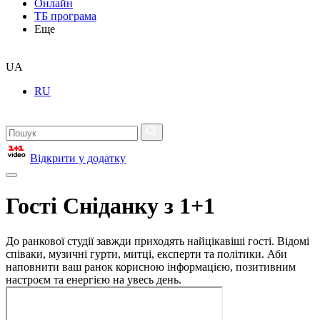
Онлайн
ТБ програма
Еще
UA
RU
Відкрити у додатку
Гості Сніданку з 1+1
До ранкової студії завжди приходять найцікавіші гості. Відомі
співаки, музичні гурти, митці, експерти та політики. Аби
наповнити ваш ранок корисною інформацією, позитивним
настроєм та енергією на увесь день.