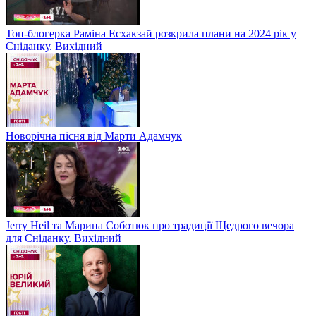
Топ-блогерка Раміна Есхакзай розкрила плани на 2024 рік у
Сніданку. Вихідний
Новорічна пісня від Марти Адамчук
Jerry Heil та Марина Соботюк про традиції Щедрого вечора
для Сніданку. Вихідний