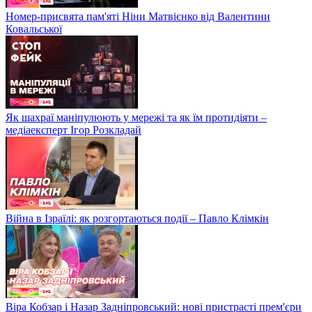
Номер-присвята пам'яті Ніни Матвієнко від Валентини
Ковальської
Як шахраї маніпулюють у мережі та як їм протидіяти –
медіаексперт Ігор Розкладай
Війна в Ізраїлі: як розгортаються події – Павло Клімкін
Віра Кобзар і Назар Задніпровський: нові пристрасті прем'єри