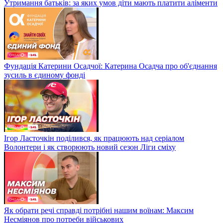
Утримання батьків: за яких умов діти мають платити аліменти
Фундація Катерини Осадчої: Катерина Осадча про об'єднання
зусиль в єдиному фонді
Ігор Ласточкін поділився, як працюють над серіалом
Волонтери і як створюють новий сезон Ліги сміху
Як обрати речі справді потрібні нашим воїнам: Максим
Несміянов про потреби військових