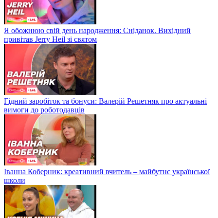
Я обожнюю свій день народження: Сніданок. Вихідний
привітав Jerry Heil зі святом
Гідний заробіток та бонуси: Валерій Решетняк про актуальні
вимоги до роботодавців
Іванна Коберник: креативний вчитель – майбутнє української
школи