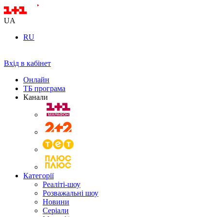
UA
RU
Вхід в кабінет
Онлайн
ТБ програма
Канали
Категорії
Реаліті-шоу
Розважальні шоу
Новини
Серіали