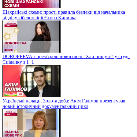
Шахрайські схеми: прості правила безпеки від начальника
відділу кіберполіції Єгора Киричка
DOROFEEVA з прем'єрою нової пісні "Хай пишуть" у студії
Сніданку з 1+1
Українські палаци. Золота доба: Акім Галімов презентував
новий історичний документальний цикл