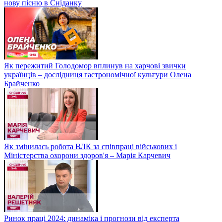
нову пісню в Сніданку
Як пережитий Голодомор вплинув на харчові звички
українців – дослідниця гастрономічної культури Олена
Брайченко
Як змінилась робота ВЛК за співпраці військових і
Міністерства охорони здоров'я – Марія Карчевич
Ринок праці 2024: динаміка і прогнози від експерта