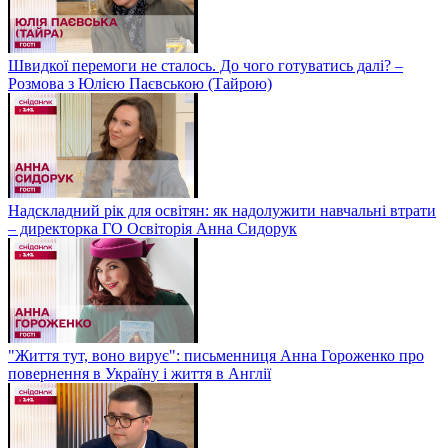
Швидкої перемоги не сталось. До чого готуватись далі? –
Розмова з Юлією Паєвською (Тайрою)
Надскладний рік для освітян: як надолужити навчальні втрати
– директорка ГО Освіторія Анна Сидорук
"Життя тут, воно вирує": письменниця Анна Гороженко про
повернення в Україну і життя в Англії