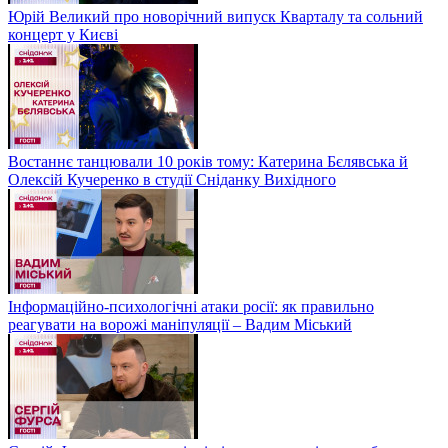
Юрій Великий про новорічний випуск Кварталу та сольний
концерт у Києві
Востаннє танцювали 10 років тому: Катерина Бєлявська й
Олексій Кучеренко в студії Сніданку Вихідного
Інформаційно-психологічні атаки росії: як правильно
реагувати на ворожі маніпуляції – Вадим Міський