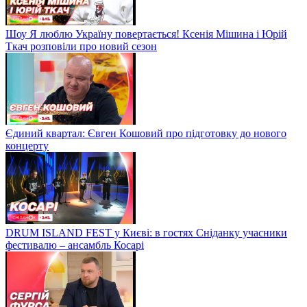
Шоу Я люблю Україну повертається! Ксенія Мішина і Юрій
Ткач розповіли про новий сезон
Єдиний квартал: Євген Кошовий про підготовку до нового
концерту
DRUM ISLAND FEST у Києві: в гостях Сніданку учасники
фестивалю – ансамбль Косарі