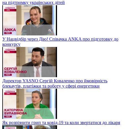
на підтримку українських дітей
У Нацвідбір через Дію! Співачка ANKA про підготовку до
конкурсу
Директор YASNO Сергій Коваленко про ймовірність
блекаутів, платіжки та роботу у сфері енергетики
Як розрізнити грип та ковід-19 та коли звертатися до лікаря