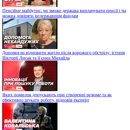
Пенсійне майбутнє: чи зможе держава виплачувати пенсії і чи
можна довіряти недержавним фондам
Допомогли відновити житло після ворожого обстрілу: історія
Вікторії Лисак та її сина Михайла
Яких помилок допускають при створенні резюме та як
ефективно шукати роботу, відповів експерт