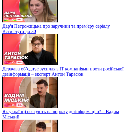
Дар'я Петрожицька про заручини та прем'єру серіалу
Встигнути до 30
Держава об’єднує зусилля з ІТ компаніями проти російської
дезінформації – експерт Антон Тарасюк
Як українці реагують на ворожу дезінформацію? – Вадим
Міський