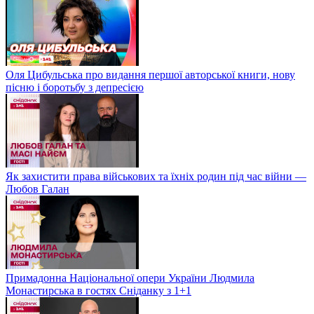
Оля Цибульська про видання першої авторської книги, нову
пісню і боротьбу з депресією
Як захистити права військових та їхніх родин під час війни —
Любов Галан
Примадонна Національної опери України Людмила
Монастирська в гостях Сніданку з 1+1