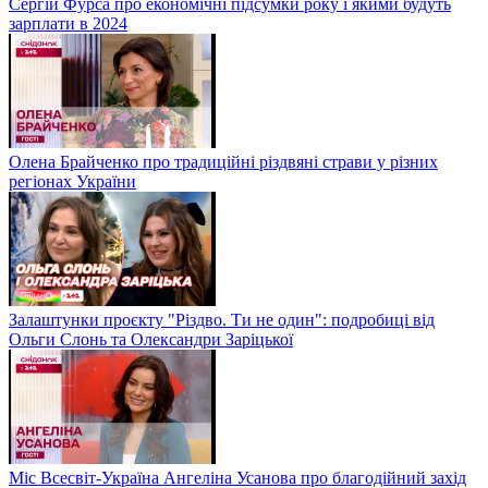
Сергій Фурса про економічні підсумки року і якими будуть
зарплати в 2024
Олена Брайченко про традиційні різдвяні страви у різних
регіонах України
Залаштунки проєкту "Різдво. Ти не один": подробиці від
Ольги Слонь та Олександри Заріцької
Міс Всесвіт-Україна Ангеліна Усанова про благодійний захід