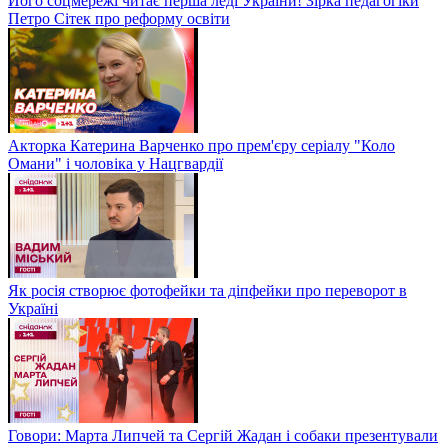
Його соцмережі читає перша леді України! Зірка педагогіки
Петро Сітек про реформу освіти
Акторка Катерина Варченко про прем'єру серіалу "Коло
Омани" і чоловіка у Нацгвардії
Як росія створює фотофейки та діпфейки про переворот в
Україні
Говори: Марта Липчей та Сергій Жадан і собаки презентували