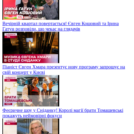
Вечірній квартал повертається! Євген Кошовий та Ірина
Гатун розповіли, що чекає на глядачів
Піаніст Євген Хмара презентує нову програму запрошує на
свій концерт у Києві
Феєричне шоу у Сніданку! Королі магії брати Томашевські
покажуть неймовірні фокуси