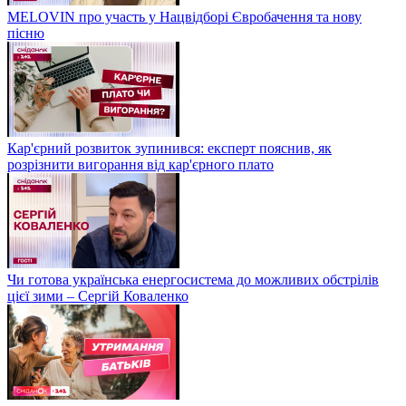
MELOVIN про участь у Нацвідборі Євробачення та нову
пісню
Кар'єрний розвиток зупинився: експерт пояснив, як
розрізнити вигорання від кар'єрного плато
Чи готова українська енергосистема до можливих обстрілів
цієї зими – Сергій Коваленко