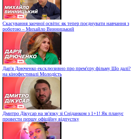
Скасування заочної освіти: як тепер поєднувати навчання з
роботою – Михайло Винницький
Дар'я Дрюченко ексклюзивно про прем'єру фільму Що далі?
на кінофестивалі Молодість
Дмитро Дікусар на зв'язку зі Сніданком з 1+1! Як планує
провести першу офіційну відпустку