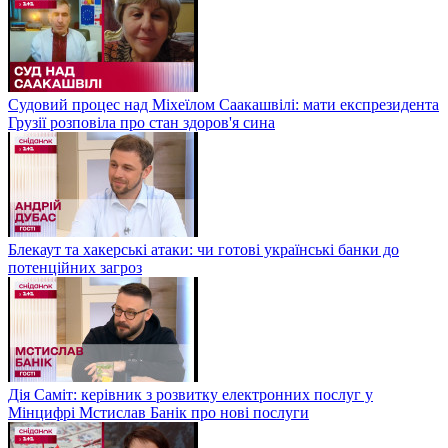
Судовий процес над Міхеїлом Саакашвілі: мати експрезидента
Грузії розповіла про стан здоров'я сина
Блекаут та хакерські атаки: чи готові українські банки до
потенційних загроз
Дія Саміт: керівник з розвитку електронних послуг у
Мінцифрі Мстислав Банік про нові послуги