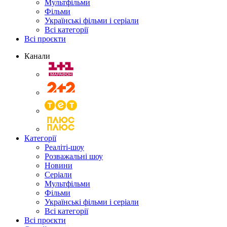
Мультфільми
Фільми
Українські фільми і серіали
Всі категорії
Всі проєкти
Канали
Категорії
Реаліті-шоу
Розважальні шоу
Новини
Серіали
Мультфільми
Фільми
Українські фільми і серіали
Всі категорії
Всі проєкти