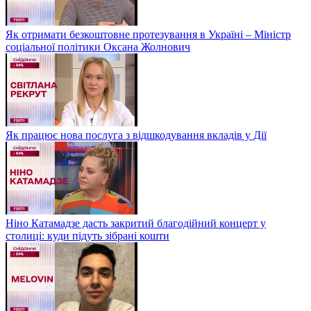
Як отримати безкоштовне протезування в Україні – Міністр
соціальної політики Оксана Жолнович
Як працює нова послуга з відшкодування вкладів у Дії
Ніно Катамадзе дасть закритий благодійний концерт у
столиці: куди підуть зібрані кошти