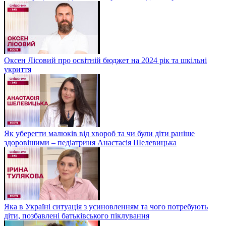
Оксен Лісовий про освітній бюджет на 2024 рік та шкільні
укриття
Як уберегти малюків від хвороб та чи були діти раніше
здоровішими – педіатриня Анастасія Шелевицька
Яка в Україні ситуація з усиновленням та чого потребують
діти, позбавлені батьківського піклування