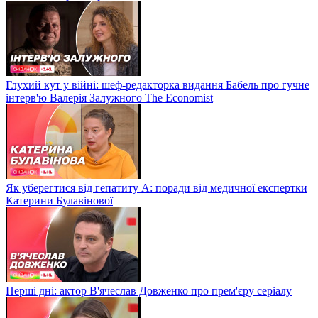
Глухий кут у війні: шеф-редакторка видання Бабель про гучне
інтерв'ю Валерія Залужного The Economist
Як уберегтися від гепатиту А: поради від медичної експертки
Катерини Булавінової
Перші дні: актор В'ячеслав Довженко про прем'єру серіалу