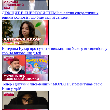
ДЕФІЦИТ В ЕНЕРГОСИСТЕМІ: аналітик енергетичних
ринків розповів, що буде далі зі світлом
Катерина Кухар про сучасне викладання балету, впевненість у
собі та виховання дітей
Тепер і дитячий письменний! MONATIK презентував свою
Книгу мрій