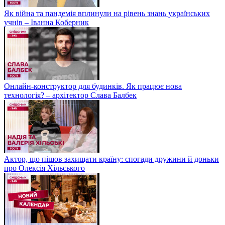
Як війна та пандемія вплинули на рівень знань українських
учнів – Іванна Коберник
Онлайн-конструктор для будинків. Як працює нова
технологія? – архітектор Слава Балбек
Актор, що пішов захищати країну: спогади дружини й доньки
про Олексія Хільського