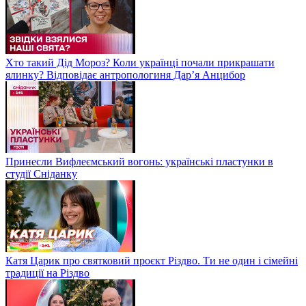
Хто такий Дід Мороз? Коли українці почали прикрашати
ялинку? Відповідає антропологиня Дарʼя Анцибор
Принесли Вифлеємський вогонь: українські пластунки в
студії Сніданку
Катя Царик про святковий проєкт Різдво. Ти не один і сімейні
традиції на Різдво