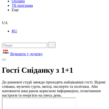
Онлайн
ТБ програма
Еще
UA
RU
Відкрити у додатку
Гості Сніданку з 1+1
До ранкової студії завжди приходять найцікавіші гості. Відомі
співаки, музичні гурти, митці, експерти та політики. Аби
наповнити ваш ранок корисною інформацією, позитивним
настроєм та енергією на увесь день.