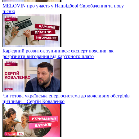
MELOVIN про участь у Нацвідборі Євробачення та нову
пісню
Кар'єрний розвиток зупинився: експерт пояснив, як
розрізнити вигорання від кар'єрного плато
Чи готова українська енергосистема до можливих обстрілів
цієї зими – Сергій Коваленко