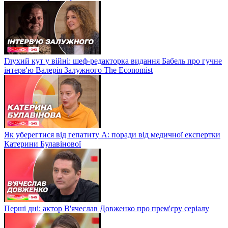
Глухий кут у війні: шеф-редакторка видання Бабель про гучне
інтерв'ю Валерія Залужного The Economist
Як уберегтися від гепатиту А: поради від медичної експертки
Катерини Булавінової
Перші дні: актор В'ячеслав Довженко про прем'єру серіалу