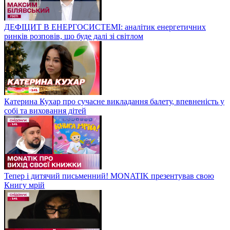
ДЕФІЦИТ В ЕНЕРГОСИСТЕМІ: аналітик енергетичних
ринків розповів, що буде далі зі світлом
Катерина Кухар про сучасне викладання балету, впевненість у
собі та виховання дітей
Тепер і дитячий письменний! MONATIK презентував свою
Книгу мрій