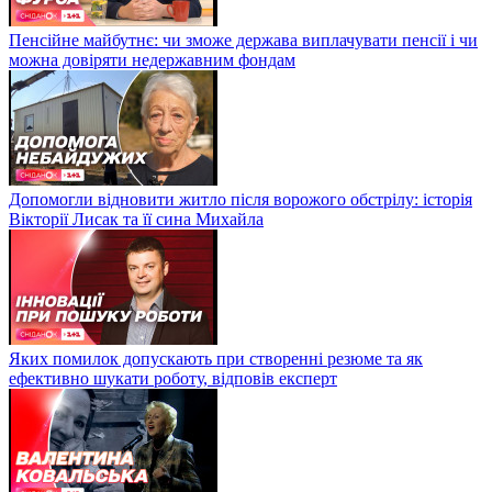
Пенсійне майбутнє: чи зможе держава виплачувати пенсії і чи
можна довіряти недержавним фондам
Допомогли відновити житло після ворожого обстрілу: історія
Вікторії Лисак та її сина Михайла
Яких помилок допускають при створенні резюме та як
ефективно шукати роботу, відповів експерт