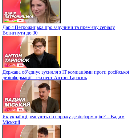
Дар'я Петрожицька про заручини та прем'єру серіалу
Встигнути до 30
Держава об’єднує зусилля з ІТ компаніями проти російської
дезінформації – експерт Антон Тарасюк
Як українці реагують на ворожу дезінформацію? – Вадим
Міський