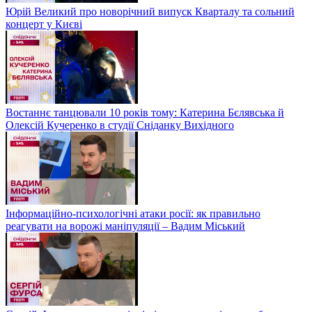
Юрій Великий про новорічний випуск Кварталу та сольний
концерт у Києві
Востаннє танцювали 10 років тому: Катерина Бєлявська й
Олексій Кучеренко в студії Сніданку Вихідного
Інформаційно-психологічні атаки росії: як правильно
реагувати на ворожі маніпуляції – Вадим Міський