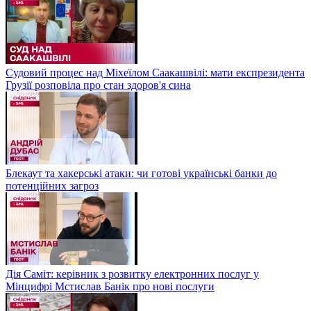
Судовий процес над Міхеїлом Саакашвілі: мати експрезидента
Грузії розповіла про стан здоров'я сина
Блекаут та хакерські атаки: чи готові українські банки до
потенційних загроз
Дія Саміт: керівник з розвитку електронних послуг у
Мінцифрі Мстислав Банік про нові послуги