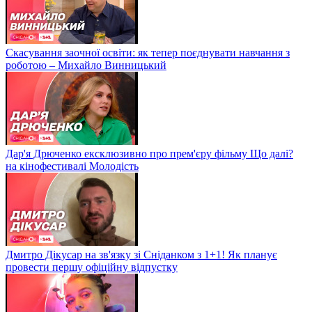
Скасування заочної освіти: як тепер поєднувати навчання з
роботою – Михайло Винницький
Дар'я Дрюченко ексклюзивно про прем'єру фільму Що далі?
на кінофестивалі Молодість
Дмитро Дікусар на зв'язку зі Сніданком з 1+1! Як планує
провести першу офіційну відпустку