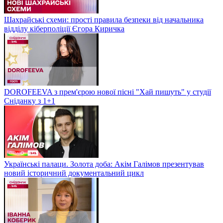
Шахрайські схеми: прості правила безпеки від начальника
відділу кіберполіції Єгора Киричка
DOROFEEVA з прем'єрою нової пісні "Хай пишуть" у студії
Сніданку з 1+1
Українські палаци. Золота доба: Акім Галімов презентував
новий історичний документальний цикл