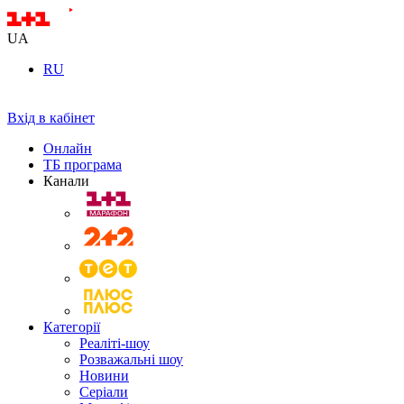
UA
RU
Вхід в кабінет
Онлайн
ТБ програма
Канали
Категорії
Реаліті-шоу
Розважальні шоу
Новини
Серіали