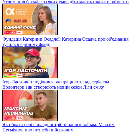
Утримання батьків: за яких умов діти мають платити аліменти
Фундація Катерини Осадчої: Катерина Осадча про об'єднання
зусиль в єдиному фонді
Ігор Ласточкін поділився, як працюють над серіалом
Волонтери і як створюють новий сезон Ліги сміху
Як обрати речі справді потрібні нашим воїнам: Максим
Несміянов про потреби військових