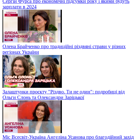
Сергій Фурса про економічні підсумки року і якими будуть
зарплати в 2024
Олена Брайченко про традиційні різдвяні страви у різних
регіонах України
Залаштунки проєкту "Різдво. Ти не один": подробиці від
Ольги Слонь та Олександри Заріцької
Міс Всесвіт-Україна Ангеліна Усанова про благодійний захід