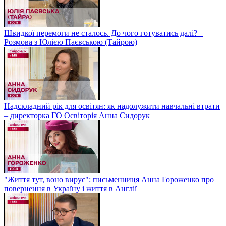
Швидкої перемоги не сталось. До чого готуватись далі? –
Розмова з Юлією Паєвською (Тайрою)
Надскладний рік для освітян: як надолужити навчальні втрати
– директорка ГО Освіторія Анна Сидорук
"Життя тут, воно вирує": письменниця Анна Гороженко про
повернення в Україну і життя в Англії