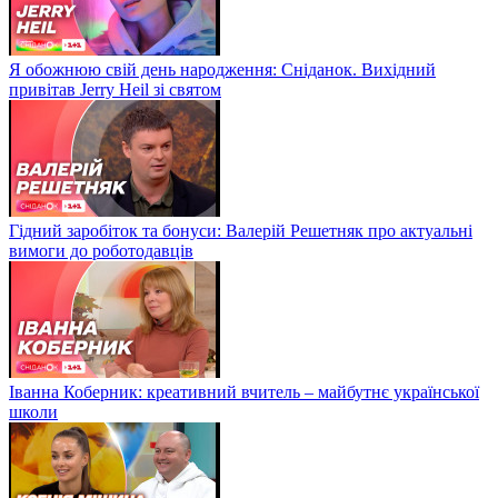
Я обожнюю свій день народження: Сніданок. Вихідний
привітав Jerry Heil зі святом
Гідний заробіток та бонуси: Валерій Решетняк про актуальні
вимоги до роботодавців
Іванна Коберник: креативний вчитель – майбутнє української
школи