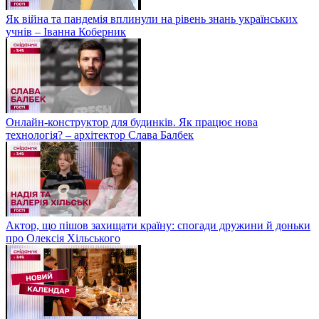
Як війна та пандемія вплинули на рівень знань українських
учнів – Іванна Коберник
Онлайн-конструктор для будинків. Як працює нова
технологія? – архітектор Слава Балбек
Актор, що пішов захищати країну: спогади дружини й доньки
про Олексія Хільського