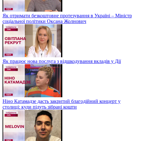
Як отримати безкоштовне протезування в Україні – Міністр
соціальної політики Оксана Жолнович
Як працює нова послуга з відшкодування вкладів у Дії
Ніно Катамадзе дасть закритий благодійний концерт у
столиці: куди підуть зібрані кошти