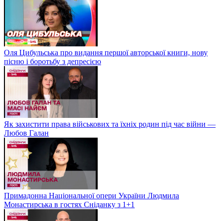
Оля Цибульська про видання першої авторської книги, нову
пісню і боротьбу з депресією
Як захистити права військових та їхніх родин під час війни —
Любов Галан
Примадонна Національної опери України Людмила
Монастирська в гостях Сніданку з 1+1