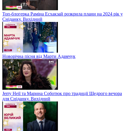
Топ-блогерка Раміна Есхакзай розкрила плани на 2024 рік у
Сніданку. Вихідний
Новорічна пісня від Марти Адамчук
Jerry Heil та Марина Соботюк про традиції Щедрого вечора
для Сніданку. Вихідний