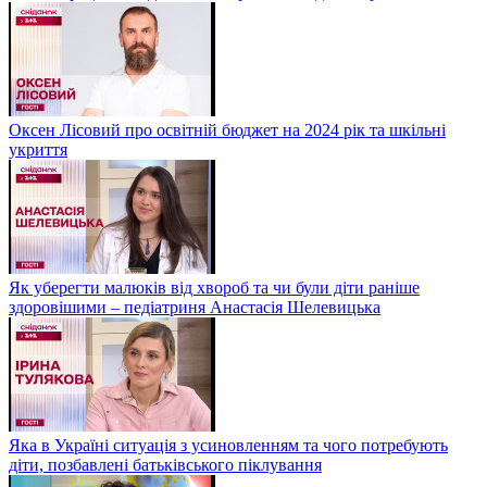
Оксен Лісовий про освітній бюджет на 2024 рік та шкільні
укриття
Як уберегти малюків від хвороб та чи були діти раніше
здоровішими – педіатриня Анастасія Шелевицька
Яка в Україні ситуація з усиновленням та чого потребують
діти, позбавлені батьківського піклування