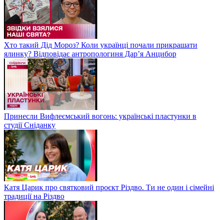
Хто такий Дід Мороз? Коли українці почали прикрашати
ялинку? Відповідає антропологиня Дарʼя Анцибор
Принесли Вифлеємський вогонь: українські пластунки в
студії Сніданку
Катя Царик про святковий проєкт Різдво. Ти не один і сімейні
традиції на Різдво