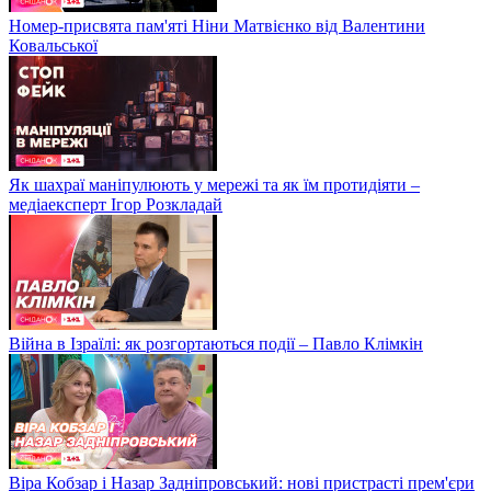
Номер-присвята пам'яті Ніни Матвієнко від Валентини
Ковальської
Як шахраї маніпулюють у мережі та як їм протидіяти –
медіаексперт Ігор Розкладай
Війна в Ізраїлі: як розгортаються події – Павло Клімкін
Віра Кобзар і Назар Задніпровський: нові пристрасті прем'єри