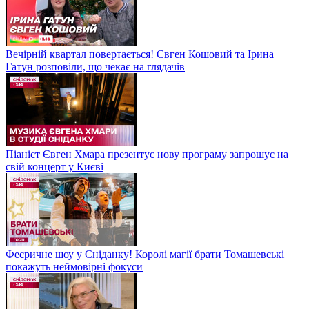
Вечірній квартал повертається! Євген Кошовий та Ірина
Гатун розповіли, що чекає на глядачів
Піаніст Євген Хмара презентує нову програму запрошує на
свій концерт у Києві
Феєричне шоу у Сніданку! Королі магії брати Томашевські
покажуть неймовірні фокуси