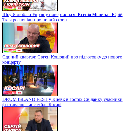
Шоу Я люблю Україну повертається! Ксенія Мішина і Юрій
Ткач розповіли про новий сезон
Єдиний квартал: Євген Кошовий про підготовку до нового
концерту
DRUM ISLAND FEST у Києві: в гостях Сніданку учасники
фестивалю – ансамбль Косарі