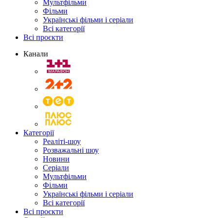
Мультфільми
Фільми
Українські фільми і серіали
Всі категорії
Всі проєкти
Канали
Категорії
Реаліті-шоу
Розважальні шоу
Новини
Серіали
Мультфільми
Фільми
Українські фільми і серіали
Всі категорії
Всі проєкти