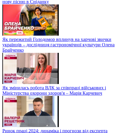
нову пісню в Сніданку
Як пережитий Голодомор вплинув на харчові звички
українців – дослідниця гастрономічної культури Олена
Брайченко
Як змінилась робота ВЛК за співпраці військових і
Міністерства охорони здоров'я – Марія Карчевич
Ринок праці 2024: динаміка і прогнози від експерта