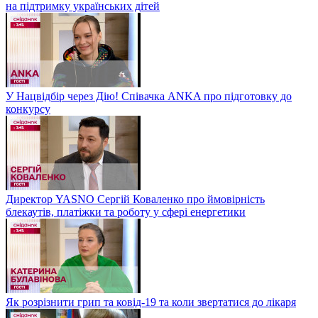
на підтримку українських дітей
У Нацвідбір через Дію! Співачка ANKA про підготовку до
конкурсу
Директор YASNO Сергій Коваленко про ймовірність
блекаутів, платіжки та роботу у сфері енергетики
Як розрізнити грип та ковід-19 та коли звертатися до лікаря