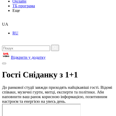
Онлайн
ТБ програма
Еще
UA
RU
Відкрити у додатку
Гості Сніданку з 1+1
До ранкової студії завжди приходять найцікавіші гості. Відомі
співаки, музичні гурти, митці, експерти та політики. Аби
наповнити ваш ранок корисною інформацією, позитивним
настроєм та енергією на увесь день.