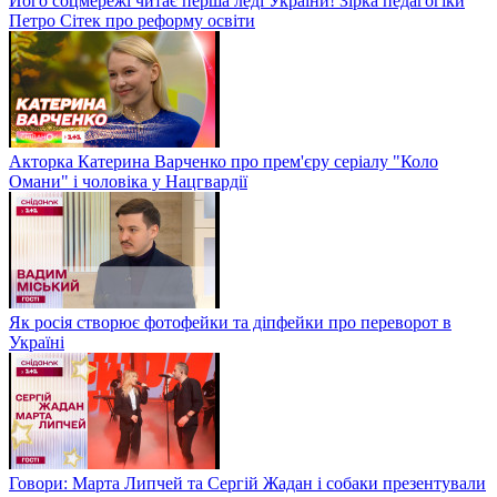
Його соцмережі читає перша леді України! Зірка педагогіки
Петро Сітек про реформу освіти
Акторка Катерина Варченко про прем'єру серіалу "Коло
Омани" і чоловіка у Нацгвардії
Як росія створює фотофейки та діпфейки про переворот в
Україні
Говори: Марта Липчей та Сергій Жадан і собаки презентували