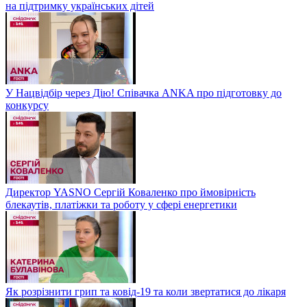
на підтримку українських дітей
У Нацвідбір через Дію! Співачка ANKA про підготовку до
конкурсу
Директор YASNO Сергій Коваленко про ймовірність
блекаутів, платіжки та роботу у сфері енергетики
Як розрізнити грип та ковід-19 та коли звертатися до лікаря