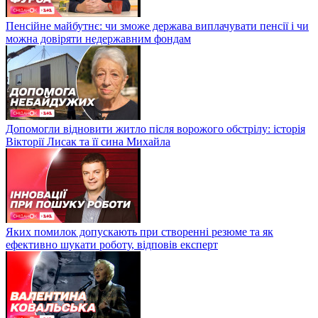
Пенсійне майбутнє: чи зможе держава виплачувати пенсії і чи
можна довіряти недержавним фондам
Допомогли відновити житло після ворожого обстрілу: історія
Вікторії Лисак та її сина Михайла
Яких помилок допускають при створенні резюме та як
ефективно шукати роботу, відповів експерт