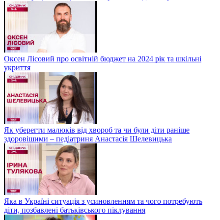
Оксен Лісовий про освітній бюджет на 2024 рік та шкільні
укриття
Як уберегти малюків від хвороб та чи були діти раніше
здоровішими – педіатриня Анастасія Шелевицька
Яка в Україні ситуація з усиновленням та чого потребують
діти, позбавлені батьківського піклування