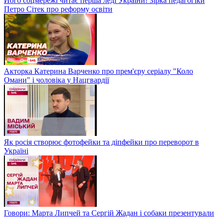
Його соцмережі читає перша леді України! Зірка педагогіки
Петро Сітек про реформу освіти
Акторка Катерина Варченко про прем'єру серіалу "Коло
Омани" і чоловіка у Нацгвардії
Як росія створює фотофейки та діпфейки про переворот в
Україні
Говори: Марта Липчей та Сергій Жадан і собаки презентували