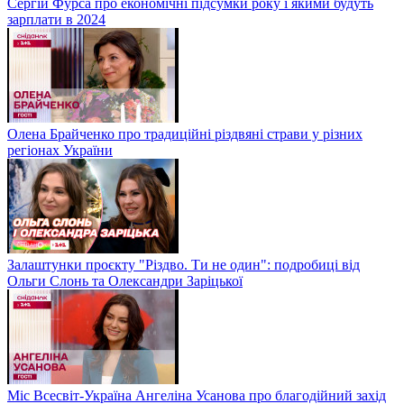
Сергій Фурса про економічні підсумки року і якими будуть
зарплати в 2024
Олена Брайченко про традиційні різдвяні страви у різних
регіонах України
Залаштунки проєкту "Різдво. Ти не один": подробиці від
Ольги Слонь та Олександри Заріцької
Міс Всесвіт-Україна Ангеліна Усанова про благодійний захід