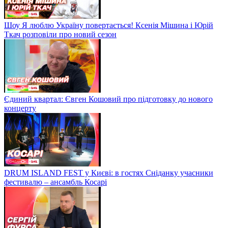
Шоу Я люблю Україну повертається! Ксенія Мішина і Юрій
Ткач розповіли про новий сезон
Єдиний квартал: Євген Кошовий про підготовку до нового
концерту
DRUM ISLAND FEST у Києві: в гостях Сніданку учасники
фестивалю – ансамбль Косарі