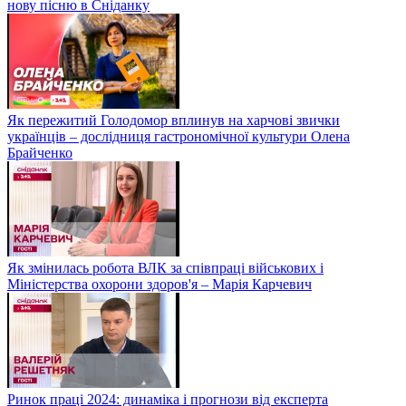
нову пісню в Сніданку
Як пережитий Голодомор вплинув на харчові звички
українців – дослідниця гастрономічної культури Олена
Брайченко
Як змінилась робота ВЛК за співпраці військових і
Міністерства охорони здоров'я – Марія Карчевич
Ринок праці 2024: динаміка і прогнози від експерта