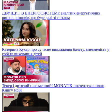
ДЕФІЦИТ В ЕНЕРГОСИСТЕМІ: аналітик енергетичних
ринків розповів, що буде далі зі світлом
Катерина Кухар про сучасне викладання балету, впевненість у
собі та виховання дітей
Тепер і дитячий письменний! MONATIK презентував свою
Книгу мрій