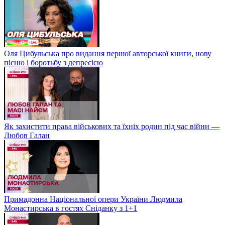
Оля Цибульська про видання першої авторської книги, нову
пісню і боротьбу з депресією
Як захистити права військових та їхніх родин під час війни —
Любов Галан
Примадонна Національної опери України Людмила
Монастирська в гостях Сніданку з 1+1