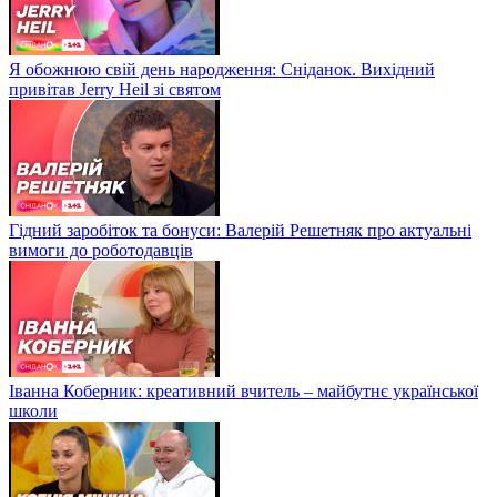
Я обожнюю свій день народження: Сніданок. Вихідний
привітав Jerry Heil зі святом
Гідний заробіток та бонуси: Валерій Решетняк про актуальні
вимоги до роботодавців
Іванна Коберник: креативний вчитель – майбутнє української
школи