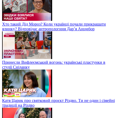
Хто такий Дід Мороз? Коли українці почали прикрашати
ялинку? Відповідає антропологиня Дарʼя Анцибор
Принесли Вифлеємський вогонь: українські пластунки в
студії Сніданку
Катя Царик про святковий проєкт Різдво. Ти не один і сімейні
традиції на Різдво