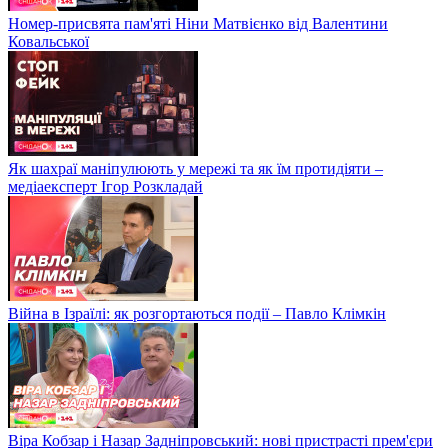
Номер-присвята пам'яті Ніни Матвієнко від Валентини
Ковальської
Як шахраї маніпулюють у мережі та як їм протидіяти –
медіаексперт Ігор Розкладай
Війна в Ізраїлі: як розгортаються події – Павло Клімкін
Віра Кобзар і Назар Задніпровський: нові пристрасті прем'єри