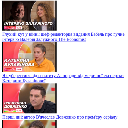
Глухий кут у війні: шеф-редакторка видання Бабель про гучне
інтерв'ю Валерія Залужного The Economist
Як уберегтися від гепатиту А: поради від медичної експертки
Катерини Булавінової
Перші дні: актор В'ячеслав Довженко про прем'єру серіалу