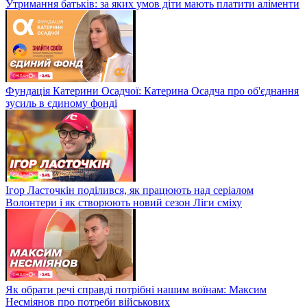
Утримання батьків: за яких умов діти мають платити аліменти
Фундація Катерини Осадчої: Катерина Осадча про об'єднання
зусиль в єдиному фонді
Ігор Ласточкін поділився, як працюють над серіалом
Волонтери і як створюють новий сезон Ліги сміху
Як обрати речі справді потрібні нашим воїнам: Максим
Несміянов про потреби військових