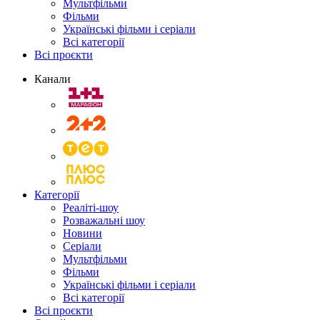
Мультфільми
Фільми
Українські фільми і серіали
Всі категорії
Всі проєкти
Канали
Категорії
Реаліті-шоу
Розважальні шоу
Новини
Серіали
Мультфільми
Фільми
Українські фільми і серіали
Всі категорії
Всі проєкти