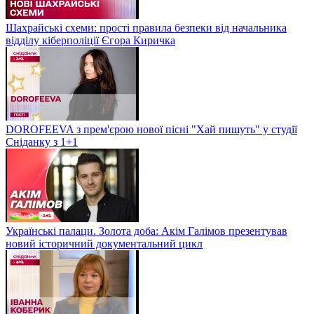
Шахрайські схеми: прості правила безпеки від начальника
відділу кіберполіції Єгора Киричка
DOROFEEVA з прем'єрою нової пісні "Хай пишуть" у студії
Сніданку з 1+1
Українські палаци. Золота доба: Акім Галімов презентував
новий історичний документальний цикл