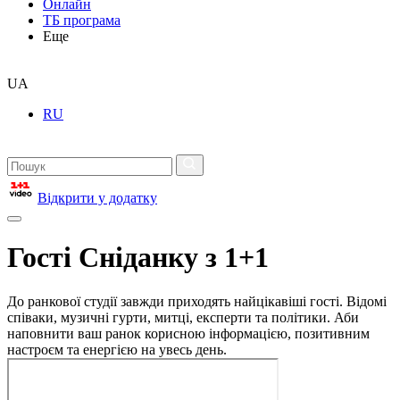
Онлайн
ТБ програма
Еще
UA
RU
Відкрити у додатку
Гості Сніданку з 1+1
До ранкової студії завжди приходять найцікавіші гості. Відомі
співаки, музичні гурти, митці, експерти та політики. Аби
наповнити ваш ранок корисною інформацією, позитивним
настроєм та енергією на увесь день.