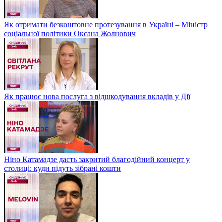
Як отримати безкоштовне протезування в Україні – Міністр
соціальної політики Оксана Жолнович
Як працює нова послуга з відшкодування вкладів у Дії
Ніно Катамадзе дасть закритий благодійний концерт у
столиці: куди підуть зібрані кошти