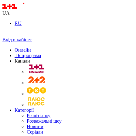
UA
RU
Вхід в кабінет
Онлайн
ТБ програма
Канали
Категорії
Реаліті-шоу
Розважальні шоу
Новини
Серіали