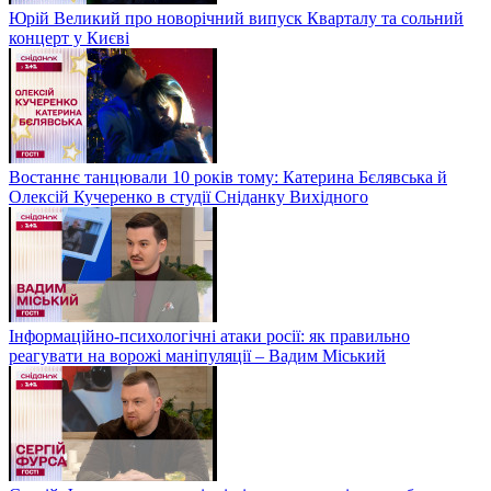
Юрій Великий про новорічний випуск Кварталу та сольний
концерт у Києві
Востаннє танцювали 10 років тому: Катерина Бєлявська й
Олексій Кучеренко в студії Сніданку Вихідного
Інформаційно-психологічні атаки росії: як правильно
реагувати на ворожі маніпуляції – Вадим Міський