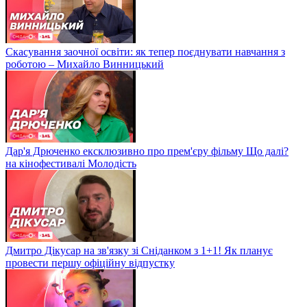
Скасування заочної освіти: як тепер поєднувати навчання з
роботою – Михайло Винницький
Дар'я Дрюченко ексклюзивно про прем'єру фільму Що далі?
на кінофестивалі Молодість
Дмитро Дікусар на зв'язку зі Сніданком з 1+1! Як планує
провести першу офіційну відпустку