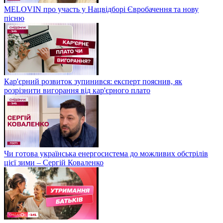
MELOVIN про участь у Нацвідборі Євробачення та нову
пісню
Кар'єрний розвиток зупинився: експерт пояснив, як
розрізнити вигорання від кар'єрного плато
Чи готова українська енергосистема до можливих обстрілів
цієї зими – Сергій Коваленко