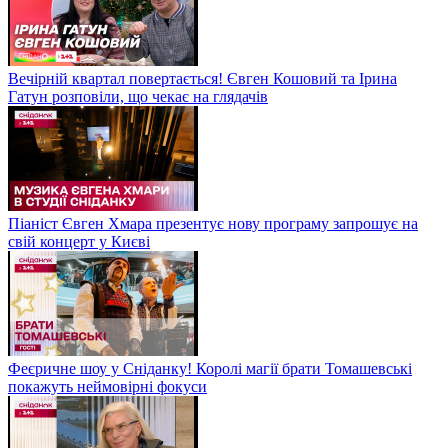
Вечірній квартал повертається! Євген Кошовий та Ірина
Гатун розповіли, що чекає на глядачів
Піаніст Євген Хмара презентує нову програму запрошує на
свій концерт у Києві
Феєричне шоу у Сніданку! Королі магії брати Томашевські
покажуть неймовірні фокуси