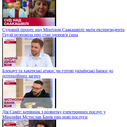
Судовий процес над Міхеїлом Саакашвілі: мати експрезидента
Грузії розповіла про стан здоров'я сина
Блекаут та хакерські атаки: чи готові українські банки до
потенційних загроз
Дія Саміт: керівник з розвитку електронних послуг у
Мінцифрі Мстислав Банік про нові послуги