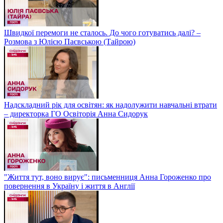
Швидкої перемоги не сталось. До чого готуватись далі? –
Розмова з Юлією Паєвською (Тайрою)
Надскладний рік для освітян: як надолужити навчальні втрати
– директорка ГО Освіторія Анна Сидорук
"Життя тут, воно вирує": письменниця Анна Гороженко про
повернення в Україну і життя в Англії