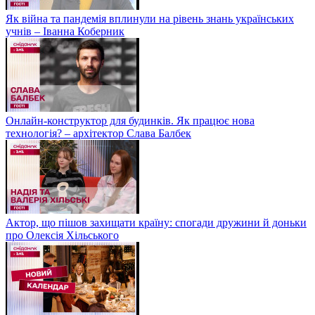
Як війна та пандемія вплинули на рівень знань українських
учнів – Іванна Коберник
Онлайн-конструктор для будинків. Як працює нова
технологія? – архітектор Слава Балбек
Актор, що пішов захищати країну: спогади дружини й доньки
про Олексія Хільського