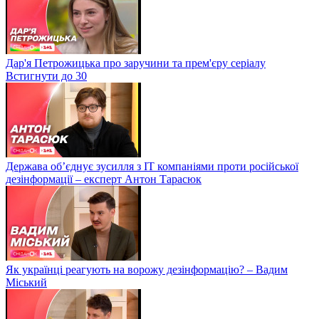
Дар'я Петрожицька про заручини та прем'єру серіалу
Встигнути до 30
Держава об’єднує зусилля з ІТ компаніями проти російської
дезінформації – експерт Антон Тарасюк
Як українці реагують на ворожу дезінформацію? – Вадим
Міський