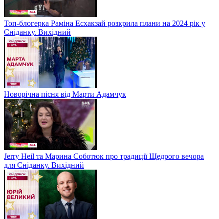
Топ-блогерка Раміна Есхакзай розкрила плани на 2024 рік у
Сніданку. Вихідний
Новорічна пісня від Марти Адамчук
Jerry Heil та Марина Соботюк про традиції Щедрого вечора
для Сніданку. Вихідний