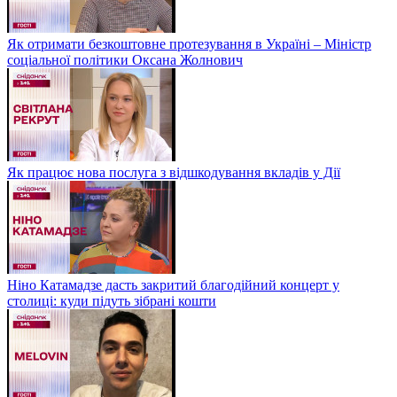
Як отримати безкоштовне протезування в Україні – Міністр
соціальної політики Оксана Жолнович
Як працює нова послуга з відшкодування вкладів у Дії
Ніно Катамадзе дасть закритий благодійний концерт у
столиці: куди підуть зібрані кошти