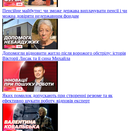
Пенсійне майбутнє: чи зможе держава виплачувати пенсії і чи
можна довіряти недержавним фондам
Допомогли відновити житло після ворожого обстрілу: історія
Вікторії Лисак та її сина Михайла
Яких помилок допускають при створенні резюме та як
ефективно шукати роботу, відповів експерт