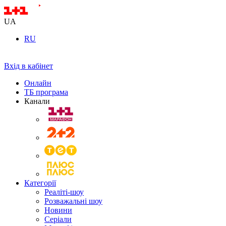
UA
RU
Вхід в кабінет
Онлайн
ТБ програма
Канали
Категорії
Реаліті-шоу
Розважальні шоу
Новини
Серіали