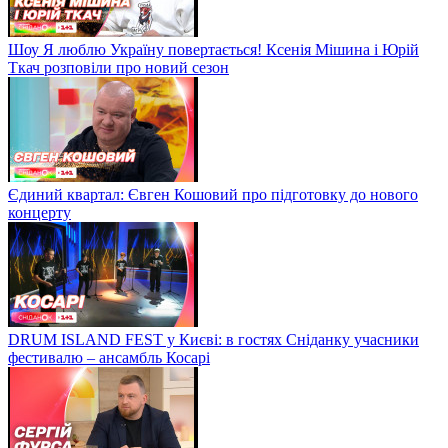
Шоу Я люблю Україну повертається! Ксенія Мішина і Юрій
Ткач розповіли про новий сезон
Єдиний квартал: Євген Кошовий про підготовку до нового
концерту
DRUM ISLAND FEST у Києві: в гостях Сніданку учасники
фестивалю – ансамбль Косарі