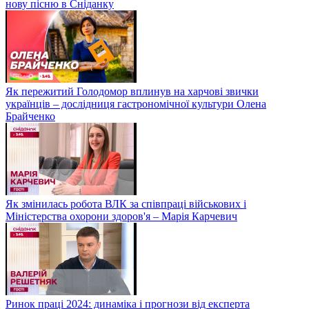
нову пісню в Сніданку
Як пережитий Голодомор вплинув на харчові звички
українців – дослідниця гастрономічної культури Олена
Брайченко
Як змінилась робота ВЛК за співпраці військових і
Міністерства охорони здоров'я – Марія Карчевич
Ринок праці 2024: динаміка і прогнози від експерта