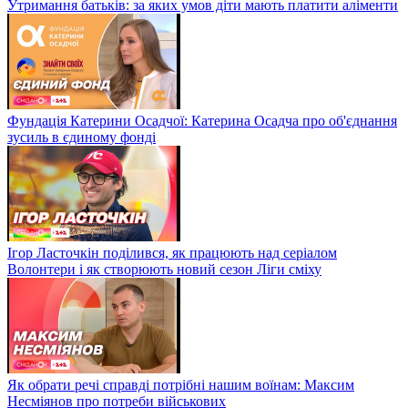
Утримання батьків: за яких умов діти мають платити аліменти
Фундація Катерини Осадчої: Катерина Осадча про об'єднання
зусиль в єдиному фонді
Ігор Ласточкін поділився, як працюють над серіалом
Волонтери і як створюють новий сезон Ліги сміху
Як обрати речі справді потрібні нашим воїнам: Максим
Несміянов про потреби військових