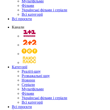
Мультфільми
Фільми
Українські фільми і серіали
Всі категорії
Всі проєкти
Канали
Категорії
Реаліті-шоу
Розважальні шоу
Новини
Серіали
Мультфільми
Фільми
Українські фільми і серіали
Всі категорії
Всі проєкти