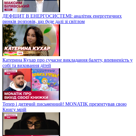
ДЕФІЦИТ В ЕНЕРГОСИСТЕМІ: аналітик енергетичних
ринків розповів, що буде далі зі світлом
Катерина Кухар про сучасне викладання балету, впевненість у
собі та виховання дітей
Тепер і дитячий письменний! MONATIK презентував свою
Книгу мрій