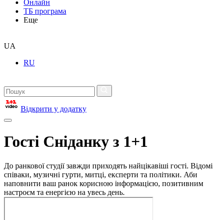
Онлайн
ТБ програма
Еще
UA
RU
Відкрити у додатку
Гості Сніданку з 1+1
До ранкової студії завжди приходять найцікавіші гості. Відомі
співаки, музичні гурти, митці, експерти та політики. Аби
наповнити ваш ранок корисною інформацією, позитивним
настроєм та енергією на увесь день.