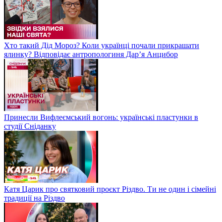
Хто такий Дід Мороз? Коли українці почали прикрашати
ялинку? Відповідає антропологиня Дарʼя Анцибор
Принесли Вифлеємський вогонь: українські пластунки в
студії Сніданку
Катя Царик про святковий проєкт Різдво. Ти не один і сімейні
традиції на Різдво