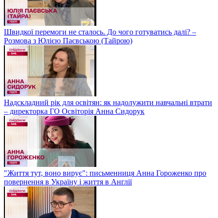
Швидкої перемоги не сталось. До чого готуватись далі? –
Розмова з Юлією Паєвською (Тайрою)
Надскладний рік для освітян: як надолужити навчальні втрати
– директорка ГО Освіторія Анна Сидорук
"Життя тут, воно вирує": письменниця Анна Гороженко про
повернення в Україну і життя в Англії