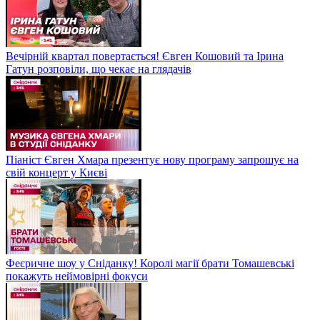
Вечірній квартал повертається! Євген Кошовий та Ірина
Гатун розповіли, що чекає на глядачів
Піаніст Євген Хмара презентує нову програму запрошує на
свій концерт у Києві
Феєричне шоу у Сніданку! Королі магії брати Томашевські
покажуть неймовірні фокуси