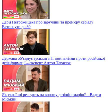
Дар'я Петрожицька про заручини та прем'єру серіалу
Встигнути до 30
Держава об’єднує зусилля з ІТ компаніями проти російської
дезінформації – експерт Антон Тарасюк
Як українці реагують на ворожу дезінформацію? – Вадим
Міський