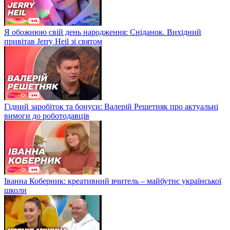
Я обожнюю свій день народження: Сніданок. Вихідний
привітав Jerry Heil зі святом
Гідний заробіток та бонуси: Валерій Решетняк про актуальні
вимоги до роботодавців
Іванна Коберник: креативний вчитель – майбутнє української
школи