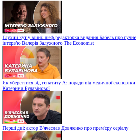
Глухий кут у війні: шеф-редакторка видання Бабель про гучне
інтерв'ю Валерія Залужного The Economist
Як уберегтися від гепатиту А: поради від медичної експертки
Катерини Булавінової
Перші дні: актор В'ячеслав Довженко про прем'єру серіалу