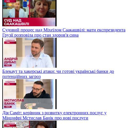
Судовий процес над Міхеїлом Саакашвілі: мати експрезидента
Грузії розповіла про стан здоров'я сина
Блекаут та хакерські атаки: чи готові українські банки до
потенційних загроз
Дія Саміт: керівник з розвитку електронних послуг у
Мінцифрі Мстислав Банік про нові послуги