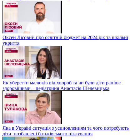
Оксен Лісовий про освітній бюджет на 2024 рік та шкільні
укриття
Як уберегти малюків від хвороб та чи були діти раніше
здоровішими – педіатриня Анастасія Шелевицька
Яка в Україні ситуація з усиновленням та чого потребують
діти, позбавлені батьківського піклування