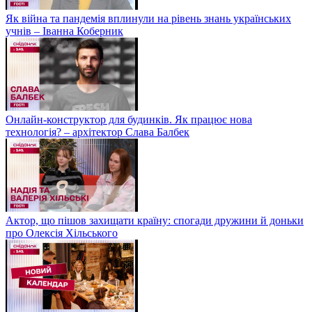
Як війна та пандемія вплинули на рівень знань українських
учнів – Іванна Коберник
Онлайн-конструктор для будинків. Як працює нова
технологія? – архітектор Слава Балбек
Актор, що пішов захищати країну: спогади дружини й доньки
про Олексія Хільського