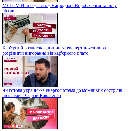
MELOVIN про участь у Нацвідборі Євробачення та нову
пісню
Кар'єрний розвиток зупинився: експерт пояснив, як
розрізнити вигорання від кар'єрного плато
Чи готова українська енергосистема до можливих обстрілів
цієї зими – Сергій Коваленко