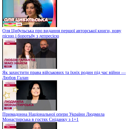
Оля Цибульська про видання першої авторської книги, нову
пісню і боротьбу з депресією
Як захистити права військових та їхніх родин під час війни —
Любов Галан
Примадонна Національної опери України Людмила
Монастирська в гостях Сніданку з 1+1