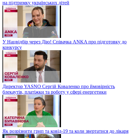
на підтримку українських дітей
У Нацвідбір через Дію! Співачка ANKA про підготовку до
конкурсу
Директор YASNO Сергій Коваленко про ймовірність
блекаутів, платіжки та роботу у сфері енергетики
Як розрізнити грип та ковід-19 та коли звертатися до лікаря