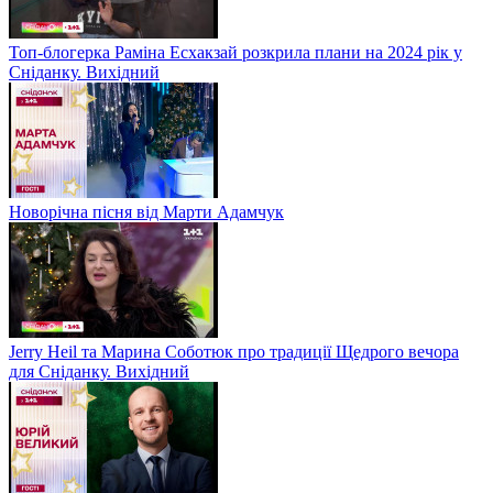
Топ-блогерка Раміна Есхакзай розкрила плани на 2024 рік у
Сніданку. Вихідний
Новорічна пісня від Марти Адамчук
Jerry Heil та Марина Соботюк про традиції Щедрого вечора
для Сніданку. Вихідний