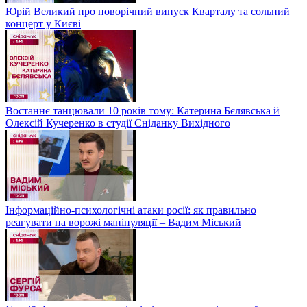
Юрій Великий про новорічний випуск Кварталу та сольний
концерт у Києві
Востаннє танцювали 10 років тому: Катерина Бєлявська й
Олексій Кучеренко в студії Сніданку Вихідного
Інформаційно-психологічні атаки росії: як правильно
реагувати на ворожі маніпуляції – Вадим Міський