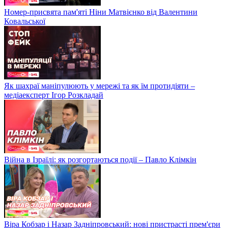
Номер-присвята пам'яті Ніни Матвієнко від Валентини
Ковальської
Як шахраї маніпулюють у мережі та як їм протидіяти –
медіаексперт Ігор Розкладай
Війна в Ізраїлі: як розгортаються події – Павло Клімкін
Віра Кобзар і Назар Задніпровський: нові пристрасті прем'єри