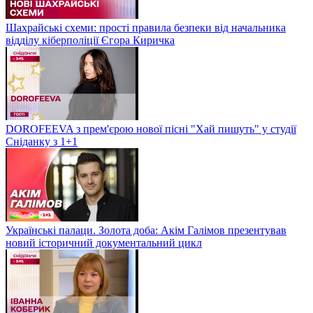
Шахрайські схеми: прості правила безпеки від начальника
відділу кіберполіції Єгора Киричка
DOROFEEVA з прем'єрою нової пісні "Хай пишуть" у студії
Сніданку з 1+1
Українські палаци. Золота доба: Акім Галімов презентував
новий історичний документальний цикл