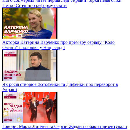
Його соцмережі читає перша леді України! Зірка педагогіки
Петро Сітек про реформу освіти
Акторка Катерина Варченко про прем'єру серіалу "Коло
Омани" і чоловіка у Нацгвардії
Як росія створює фотофейки та діпфейки про переворот в
Україні
Говори: Марта Липчей та Сергій Жадан і собаки презентували