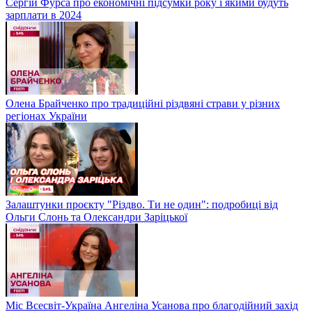
Сергій Фурса про економічні підсумки року і якими будуть
зарплати в 2024
Олена Брайченко про традиційні різдвяні страви у різних
регіонах України
Залаштунки проєкту "Різдво. Ти не один": подробиці від
Ольги Слонь та Олександри Заріцької
Міс Всесвіт-Україна Ангеліна Усанова про благодійний захід