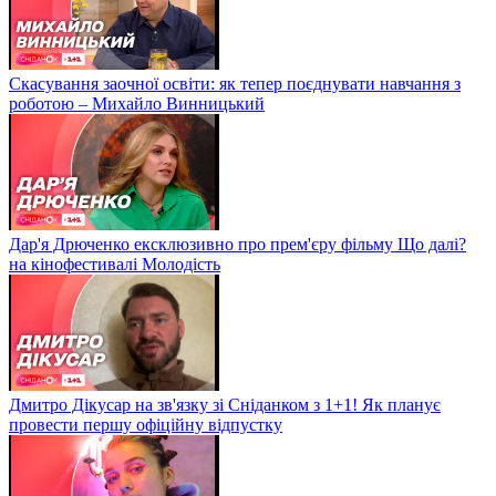
Скасування заочної освіти: як тепер поєднувати навчання з
роботою – Михайло Винницький
Дар'я Дрюченко ексклюзивно про прем'єру фільму Що далі?
на кінофестивалі Молодість
Дмитро Дікусар на зв'язку зі Сніданком з 1+1! Як планує
провести першу офіційну відпустку