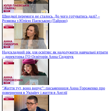
Швидкої перемоги не сталось. До чого готуватись далі? –
Розмова з Юлією Паєвською (Тайрою)
Надскладний рік для освітян: як надолужити навчальні втрати
– директорка ГО Освіторія Анна Сидорук
"Життя тут, воно вирує": письменниця Анна Гороженко про
повернення в Україну і життя в Англії