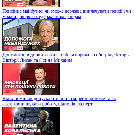
Пенсійне майбутнє: чи зможе держава виплачувати пенсії і чи
можна довіряти недержавним фондам
Допомогли відновити житло після ворожого обстрілу: історія
Вікторії Лисак та її сина Михайла
Яких помилок допускають при створенні резюме та як
ефективно шукати роботу, відповів експерт