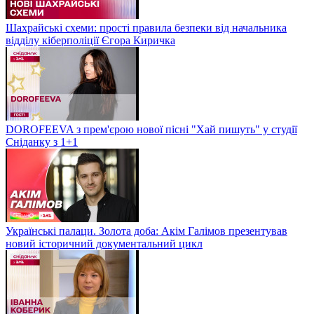
Шахрайські схеми: прості правила безпеки від начальника
відділу кіберполіції Єгора Киричка
DOROFEEVA з прем'єрою нової пісні "Хай пишуть" у студії
Сніданку з 1+1
Українські палаци. Золота доба: Акім Галімов презентував
новий історичний документальний цикл