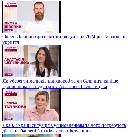
Оксен Лісовий про освітній бюджет на 2024 рік та шкільні
укриття
Як уберегти малюків від хвороб та чи були діти раніше
здоровішими – педіатриня Анастасія Шелевицька
Яка в Україні ситуація з усиновленням та чого потребують
діти, позбавлені батьківського піклування