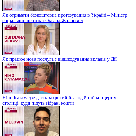
Як отримати безкоштовне протезування в Україні – Міністр
соціальної політики Оксана Жолнович
Як працює нова послуга з відшкодування вкладів у Дії
Ніно Катамадзе дасть закритий благодійний концерт у
столиці: куди підуть зібрані кошти