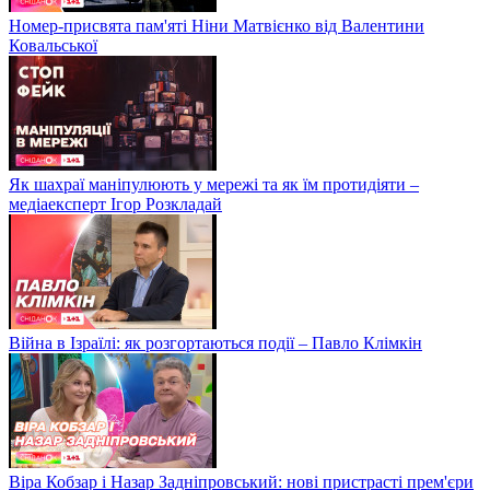
Номер-присвята пам'яті Ніни Матвієнко від Валентини
Ковальської
Як шахраї маніпулюють у мережі та як їм протидіяти –
медіаексперт Ігор Розкладай
Війна в Ізраїлі: як розгортаються події – Павло Клімкін
Віра Кобзар і Назар Задніпровський: нові пристрасті прем'єри