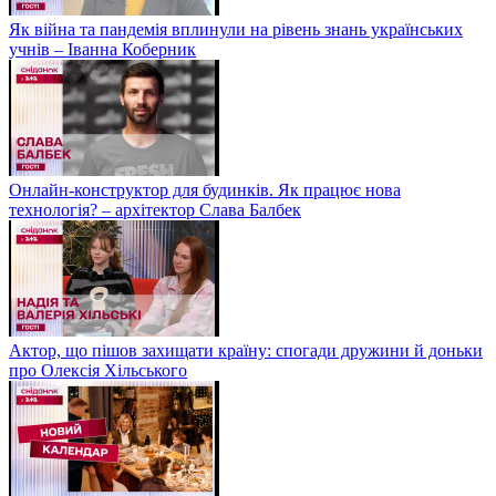
Як війна та пандемія вплинули на рівень знань українських
учнів – Іванна Коберник
Онлайн-конструктор для будинків. Як працює нова
технологія? – архітектор Слава Балбек
Актор, що пішов захищати країну: спогади дружини й доньки
про Олексія Хільського