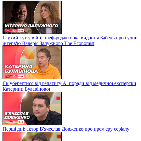
Глухий кут у війні: шеф-редакторка видання Бабель про гучне
інтерв'ю Валерія Залужного The Economist
Як уберегтися від гепатиту А: поради від медичної експертки
Катерини Булавінової
Перші дні: актор В'ячеслав Довженко про прем'єру серіалу