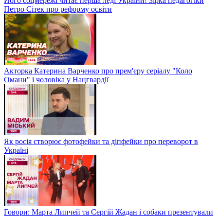
Його соцмережі читає перша леді України! Зірка педагогіки
Петро Сітек про реформу освіти
Акторка Катерина Варченко про прем'єру серіалу "Коло
Омани" і чоловіка у Нацгвардії
Як росія створює фотофейки та діпфейки про переворот в
Україні
Говори: Марта Липчей та Сергій Жадан і собаки презентували