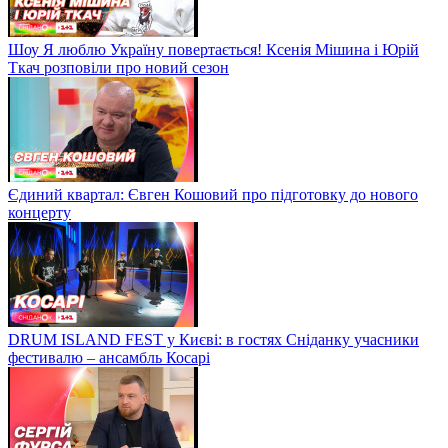
Шоу Я люблю Україну повертається! Ксенія Мішина і Юрій
Ткач розповіли про новий сезон
Єдиний квартал: Євген Кошовий про підготовку до нового
концерту
DRUM ISLAND FEST у Києві: в гостях Сніданку учасники
фестивалю – ансамбль Косарі