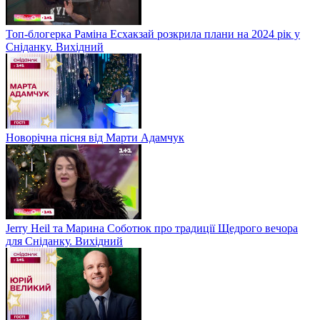
Топ-блогерка Раміна Есхакзай розкрила плани на 2024 рік у
Сніданку. Вихідний
Новорічна пісня від Марти Адамчук
Jerry Heil та Марина Соботюк про традиції Щедрого вечора
для Сніданку. Вихідний