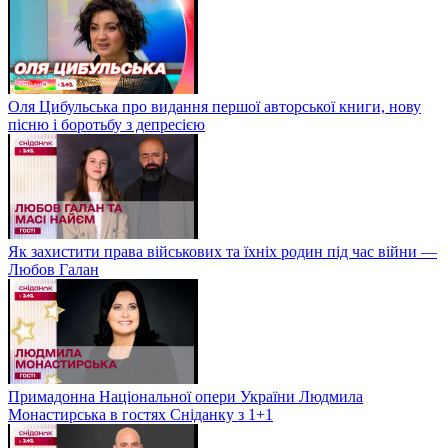
Оля Цибульська про видання першої авторської книги, нову
пісню і боротьбу з депресією
Як захистити права військових та їхніх родин під час війни —
Любов Галан
Примадонна Національної опери України Людмила
Монастирська в гостях Сніданку з 1+1