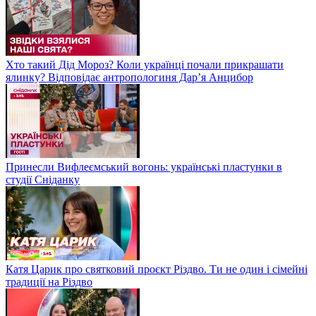
Хто такий Дід Мороз? Коли українці почали прикрашати
ялинку? Відповідає антропологиня Дарʼя Анцибор
Принесли Вифлеємський вогонь: українські пластунки в
студії Сніданку
Катя Царик про святковий проєкт Різдво. Ти не один і сімейні
традиції на Різдво