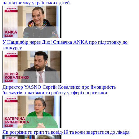
на підтримку українських дітей
У Нацвідбір через Дію! Співачка ANKA про підготовку до
конкурсу
Директор YASNO Сергій Коваленко про ймовірність
блекаутів, платіжки та роботу у сфері енергетики
Як розрізнити грип та ковід-19 та коли звертатися до лікаря