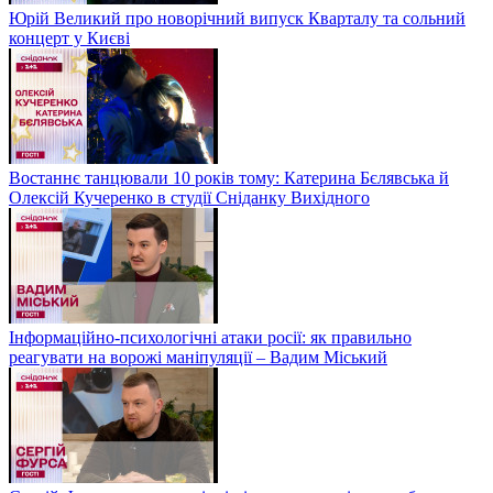
Юрій Великий про новорічний випуск Кварталу та сольний
концерт у Києві
Востаннє танцювали 10 років тому: Катерина Бєлявська й
Олексій Кучеренко в студії Сніданку Вихідного
Інформаційно-психологічні атаки росії: як правильно
реагувати на ворожі маніпуляції – Вадим Міський