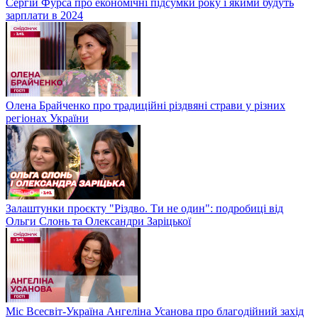
Сергій Фурса про економічні підсумки року і якими будуть
зарплати в 2024
Олена Брайченко про традиційні різдвяні страви у різних
регіонах України
Залаштунки проєкту "Різдво. Ти не один": подробиці від
Ольги Слонь та Олександри Заріцької
Міс Всесвіт-Україна Ангеліна Усанова про благодійний захід