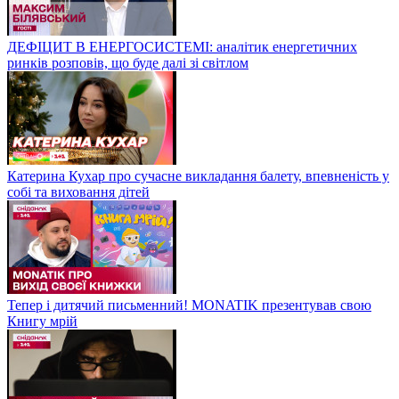
ДЕФІЦИТ В ЕНЕРГОСИСТЕМІ: аналітик енергетичних
ринків розповів, що буде далі зі світлом
Катерина Кухар про сучасне викладання балету, впевненість у
собі та виховання дітей
Тепер і дитячий письменний! MONATIK презентував свою
Книгу мрій