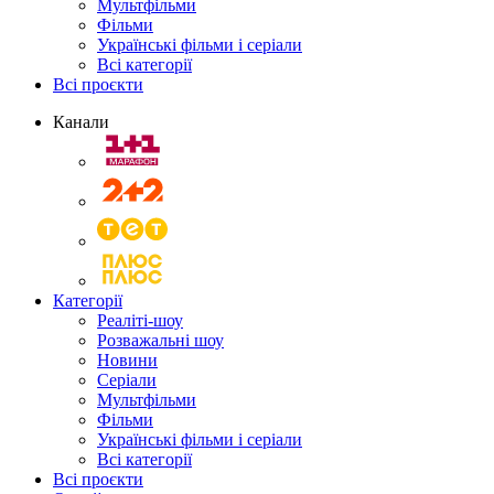
Мультфільми
Фільми
Українські фільми і серіали
Всі категорії
Всі проєкти
Канали
Категорії
Реаліті-шоу
Розважальні шоу
Новини
Серіали
Мультфільми
Фільми
Українські фільми і серіали
Всі категорії
Всі проєкти