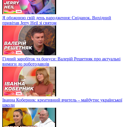
Я обожнюю свій день народження: Сніданок. Вихідний
привітав Jerry Heil зі святом
Гідний заробіток та бонуси: Валерій Решетняк про актуальні
вимоги до роботодавців
Іванна Коберник: креативний вчитель – майбутнє української
школи