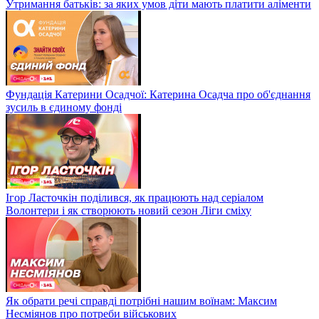
Утримання батьків: за яких умов діти мають платити аліменти
Фундація Катерини Осадчої: Катерина Осадча про об'єднання
зусиль в єдиному фонді
Ігор Ласточкін поділився, як працюють над серіалом
Волонтери і як створюють новий сезон Ліги сміху
Як обрати речі справді потрібні нашим воїнам: Максим
Несміянов про потреби військових