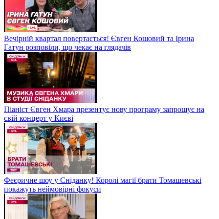
Вечірній квартал повертається! Євген Кошовий та Ірина
Гатун розповіли, що чекає на глядачів
Піаніст Євген Хмара презентує нову програму запрошує на
свій концерт у Києві
Феєричне шоу у Сніданку! Королі магії брати Томашевські
покажуть неймовірні фокуси