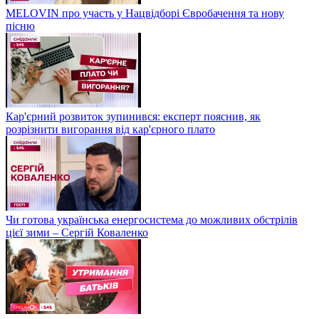
MELOVIN про участь у Нацвідборі Євробачення та нову
пісню
Кар'єрний розвиток зупинився: експерт пояснив, як
розрізнити вигорання від кар'єрного плато
Чи готова українська енергосистема до можливих обстрілів
цієї зими – Сергій Коваленко