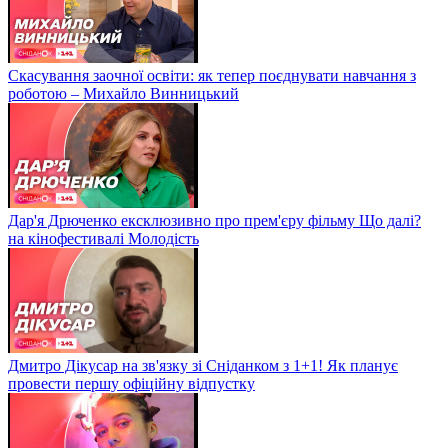
Скасування заочної освіти: як тепер поєднувати навчання з
роботою – Михайло Винницький
Дар'я Дрюченко ексклюзивно про прем'єру фільму Що далі?
на кінофестивалі Молодість
Дмитро Дікусар на зв'язку зі Сніданком з 1+1! Як планує
провести першу офіційну відпустку