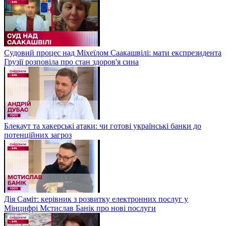
Судовий процес над Міхеїлом Саакашвілі: мати експрезидента
Грузії розповіла про стан здоров'я сина
Блекаут та хакерські атаки: чи готові українські банки до
потенційних загроз
Дія Саміт: керівник з розвитку електронних послуг у
Мінцифрі Мстислав Банік про нові послуги