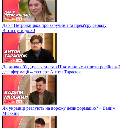
Дар'я Петрожицька про заручини та прем'єру серіалу
Встигнути до 30
Держава об’єднує зусилля з ІТ компаніями проти російської
дезінформації – експерт Антон Тарасюк
Як українці реагують на ворожу дезінформацію? – Вадим
Міський