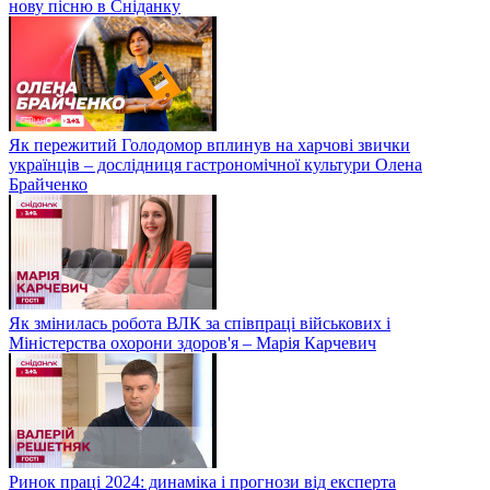
нову пісню в Сніданку
Як пережитий Голодомор вплинув на харчові звички
українців – дослідниця гастрономічної культури Олена
Брайченко
Як змінилась робота ВЛК за співпраці військових і
Міністерства охорони здоров'я – Марія Карчевич
Ринок праці 2024: динаміка і прогнози від експерта