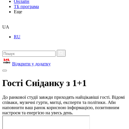
Онлайн
ТБ програма
Еще
UA
RU
Відкрити у додатку
Гості Сніданку з 1+1
До ранкової студії завжди приходять найцікавіші гості. Відомі
співаки, музичні гурти, митці, експерти та політики. Аби
наповнити ваш ранок корисною інформацією, позитивним
настроєм та енергією на увесь день.