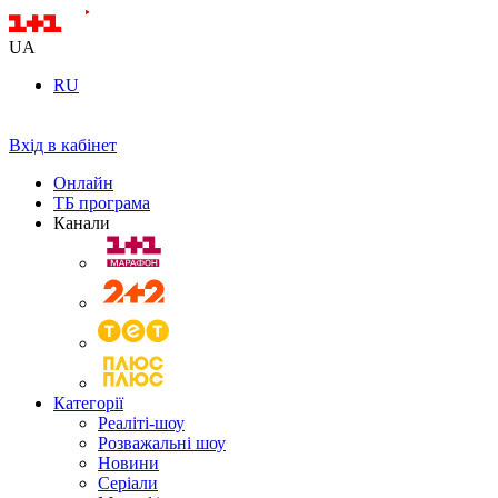
UA
RU
Вхід в кабінет
Онлайн
ТБ програма
Канали
Категорії
Реаліті-шоу
Розважальні шоу
Новини
Серіали