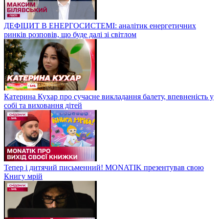
ДЕФІЦИТ В ЕНЕРГОСИСТЕМІ: аналітик енергетичних
ринків розповів, що буде далі зі світлом
Катерина Кухар про сучасне викладання балету, впевненість у
собі та виховання дітей
Тепер і дитячий письменний! MONATIK презентував свою
Книгу мрій