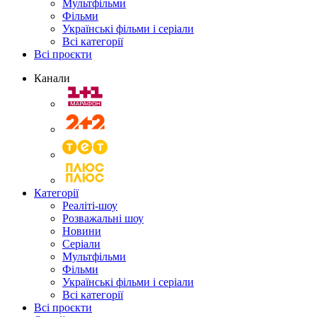
Мультфільми
Фільми
Українські фільми і серіали
Всі категорії
Всі проєкти
Канали
Категорії
Реаліті-шоу
Розважальні шоу
Новини
Серіали
Мультфільми
Фільми
Українські фільми і серіали
Всі категорії
Всі проєкти