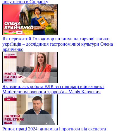
нову пісню в Сніданку
Як пережитий Голодомор вплинув на харчові звички
українців – дослідниця гастрономічної культури Олена
Брайченко
Як змінилась робота ВЛК за співпраці військових і
Міністерства охорони здоров'я – Марія Карчевич
Ринок праці 2024: динаміка і прогнози від експерта