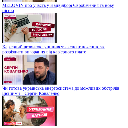
MELOVIN про участь у Нацвідборі Євробачення та нову
пісню
Кар'єрний розвиток зупинився: експерт пояснив, як
розрізнити вигорання від кар'єрного плато
Чи готова українська енергосистема до можливих обстрілів
цієї зими – Сергій Коваленко