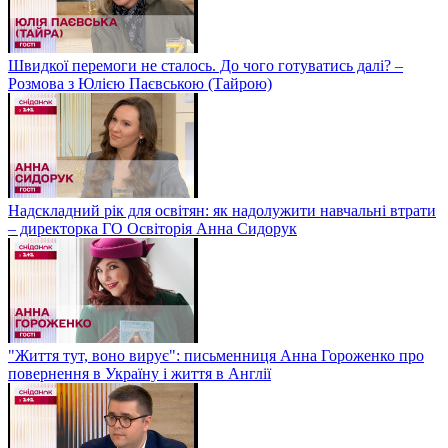
Швидкої перемоги не сталось. До чого готуватись далі? –
Розмова з Юлією Паєвською (Тайрою)
Надскладний рік для освітян: як надолужити навчальні втрати
– директорка ГО Освіторія Анна Сидорук
"Життя тут, воно вирує": письменниця Анна Гороженко про
повернення в Україну і життя в Англії