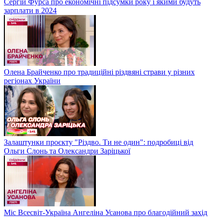
Сергій Фурса про економічні підсумки року і якими будуть
зарплати в 2024
Олена Брайченко про традиційні різдвяні страви у різних
регіонах України
Залаштунки проєкту "Різдво. Ти не один": подробиці від
Ольги Слонь та Олександри Заріцької
Міс Всесвіт-Україна Ангеліна Усанова про благодійний захід