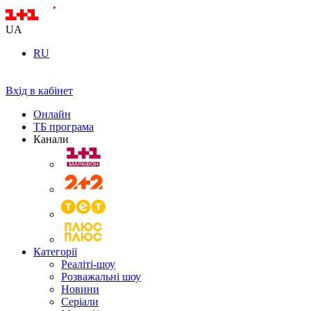
UA
RU
Вхід в кабінет
Онлайн
ТБ програма
Канали
Категорії
Реаліті-шоу
Розважальні шоу
Новини
Серіали