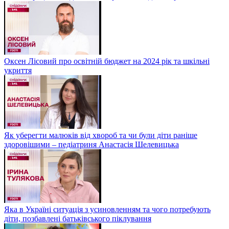
Оксен Лісовий про освітній бюджет на 2024 рік та шкільні
укриття
Як уберегти малюків від хвороб та чи були діти раніше
здоровішими – педіатриня Анастасія Шелевицька
Яка в Україні ситуація з усиновленням та чого потребують
діти, позбавлені батьківського піклування