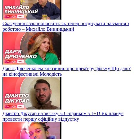
Скасування заочної освіти: як тепер поєднувати навчання з
роботою – Михайло Винницький
Дар'я Дрюченко ексклюзивно про прем'єру фільму Що далі?
на кінофестивалі Молодість
Дмитро Дікусар на зв'язку зі Сніданком з 1+1! Як планує
провести першу офіційну відпустку