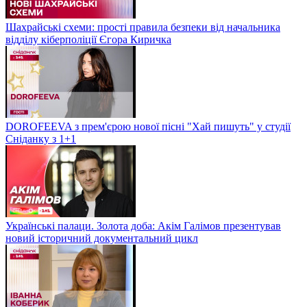
Шахрайські схеми: прості правила безпеки від начальника
відділу кіберполіції Єгора Киричка
DOROFEEVA з прем'єрою нової пісні "Хай пишуть" у студії
Сніданку з 1+1
Українські палаци. Золота доба: Акім Галімов презентував
новий історичний документальний цикл