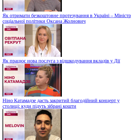
Як отримати безкоштовне протезування в Україні – Міністр
соціальної політики Оксана Жолнович
Як працює нова послуга з відшкодування вкладів у Дії
Ніно Катамадзе дасть закритий благодійний концерт у
столиці: куди підуть зібрані кошти