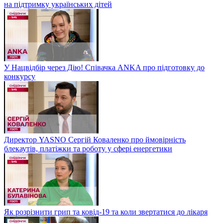
на підтримку українських дітей
У Нацвідбір через Дію! Співачка ANKA про підготовку до
конкурсу
Директор YASNO Сергій Коваленко про ймовірність
блекаутів, платіжки та роботу у сфері енергетики
Як розрізнити грип та ковід-19 та коли звертатися до лікаря