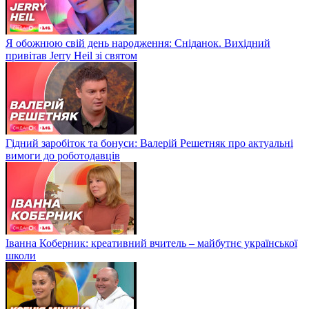
Я обожнюю свій день народження: Сніданок. Вихідний
привітав Jerry Heil зі святом
Гідний заробіток та бонуси: Валерій Решетняк про актуальні
вимоги до роботодавців
Іванна Коберник: креативний вчитель – майбутнє української
школи