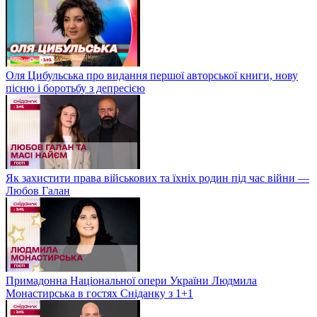
Оля Цибульська про видання першої авторської книги, нову
пісню і боротьбу з депресією
Як захистити права військових та їхніх родин під час війни —
Любов Галан
Примадонна Національної опери України Людмила
Монастирська в гостях Сніданку з 1+1