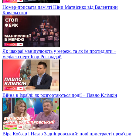
Номер-присвята пам'яті Ніни Матвієнко від Валентини
Ковальської
Як шахраї маніпулюють у мережі та як їм протидіяти –
медіаексперт Ігор Розкладай
Війна в Ізраїлі: як розгортаються події – Павло Клімкін
Віра Кобзар і Назар Задніпровський: нові пристрасті прем'єри