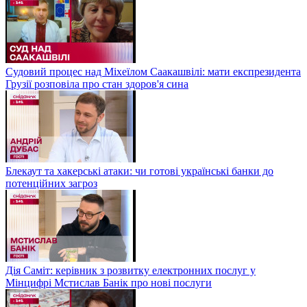
Судовий процес над Міхеїлом Саакашвілі: мати експрезидента
Грузії розповіла про стан здоров'я сина
Блекаут та хакерські атаки: чи готові українські банки до
потенційних загроз
Дія Саміт: керівник з розвитку електронних послуг у
Мінцифрі Мстислав Банік про нові послуги