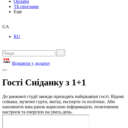
Онлайн
ТБ програма
Еще
UA
RU
Відкрити у додатку
Гості Сніданку з 1+1
До ранкової студії завжди приходять найцікавіші гості. Відомі
співаки, музичні гурти, митці, експерти та політики. Аби
наповнити ваш ранок корисною інформацією, позитивним
настроєм та енергією на увесь день.