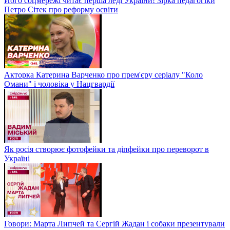
Його соцмережі читає перша леді України! Зірка педагогіки
Петро Сітек про реформу освіти
Акторка Катерина Варченко про прем'єру серіалу "Коло
Омани" і чоловіка у Нацгвардії
Як росія створює фотофейки та діпфейки про переворот в
Україні
Говори: Марта Липчей та Сергій Жадан і собаки презентували