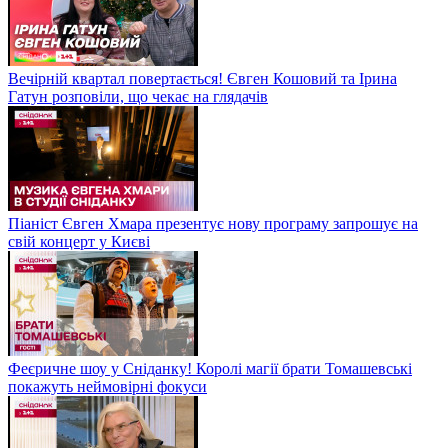
Вечірній квартал повертається! Євген Кошовий та Ірина
Гатун розповіли, що чекає на глядачів
Піаніст Євген Хмара презентує нову програму запрошує на
свій концерт у Києві
Феєричне шоу у Сніданку! Королі магії брати Томашевські
покажуть неймовірні фокуси