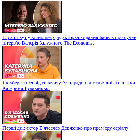
Глухий кут у війні: шеф-редакторка видання Бабель про гучне
інтерв'ю Валерія Залужного The Economist
Як уберегтися від гепатиту А: поради від медичної експертки
Катерини Булавінової
Перші дні: актор В'ячеслав Довженко про прем'єру серіалу