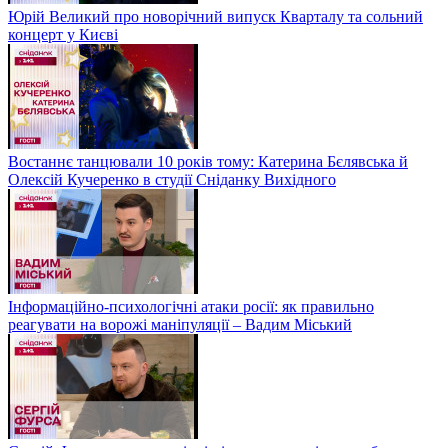
Юрій Великий про новорічний випуск Кварталу та сольний
концерт у Києві
Востаннє танцювали 10 років тому: Катерина Бєлявська й
Олексій Кучеренко в студії Сніданку Вихідного
Інформаційно-психологічні атаки росії: як правильно
реагувати на ворожі маніпуляції – Вадим Міський