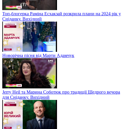
Топ-блогерка Раміна Есхакзай розкрила плани на 2024 рік у
Сніданку. Вихідний
Новорічна пісня від Марти Адамчук
Jerry Heil та Марина Соботюк про традиції Щедрого вечора
для Сніданку. Вихідний