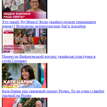
Хто такий Дід Мороз? Коли українці почали прикрашати
ялинку? Відповідає антропологиня Дарʼя Анцибор
Принесли Вифлеємський вогонь: українські пластунки в
студії Сніданку
Катя Царик про святковий проєкт Різдво. Ти не один і сімейні
традиції на Різдво