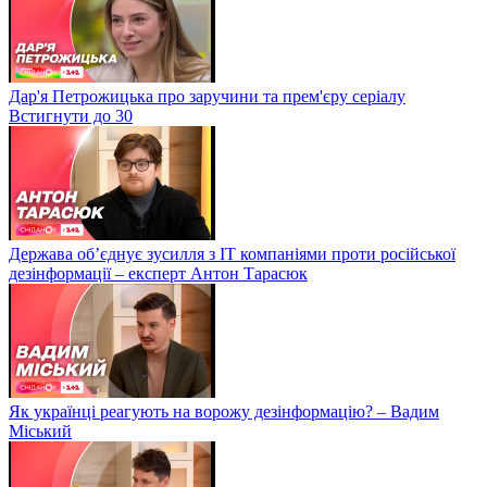
Дар'я Петрожицька про заручини та прем'єру серіалу
Встигнути до 30
Держава об’єднує зусилля з ІТ компаніями проти російської
дезінформації – експерт Антон Тарасюк
Як українці реагують на ворожу дезінформацію? – Вадим
Міський