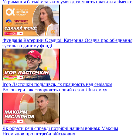
Утримання батьків: за яких умов діти мають платити аліменти
Фундація Катерини Осадчої: Катерина Осадча про об'єднання
зусиль в єдиному фонді
Ігор Ласточкін поділився, як працюють над серіалом
Волонтери і як створюють новий сезон Ліги сміху
Як обрати речі справді потрібні нашим воїнам: Максим
Несміянов про потреби військових