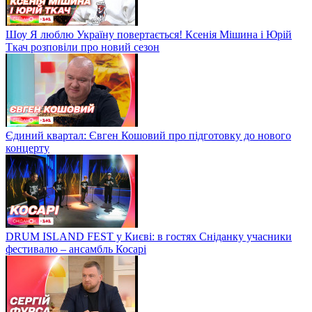
Шоу Я люблю Україну повертається! Ксенія Мішина і Юрій
Ткач розповіли про новий сезон
Єдиний квартал: Євген Кошовий про підготовку до нового
концерту
DRUM ISLAND FEST у Києві: в гостях Сніданку учасники
фестивалю – ансамбль Косарі