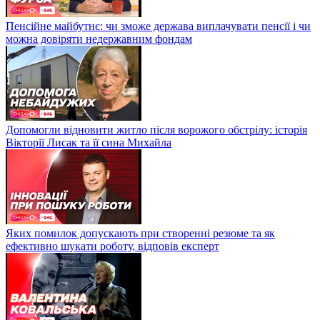
Пенсійне майбутнє: чи зможе держава виплачувати пенсії і чи
можна довіряти недержавним фондам
Допомогли відновити житло після ворожого обстрілу: історія
Вікторії Лисак та її сина Михайла
Яких помилок допускають при створенні резюме та як
ефективно шукати роботу, відповів експерт