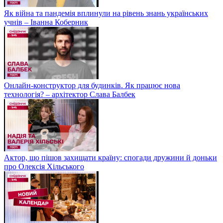
Як війна та пандемія вплинули на рівень знань українських
учнів – Іванна Коберник
Онлайн-конструктор для будинків. Як працює нова
технологія? – архітектор Слава Балбек
Актор, що пішов захищати країну: спогади дружини й доньки
про Олексія Хільського