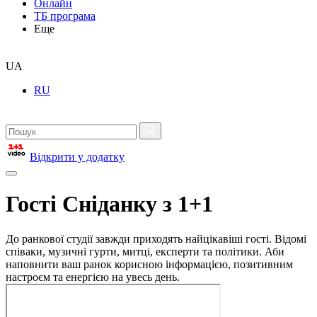
Онлайн
ТБ програма
Еще
UA
RU
Відкрити у додатку
Гості Сніданку з 1+1
До ранкової студії завжди приходять найцікавіші гості. Відомі
співаки, музичні гурти, митці, експерти та політики. Аби
наповнити ваш ранок корисною інформацією, позитивним
настроєм та енергією на увесь день.