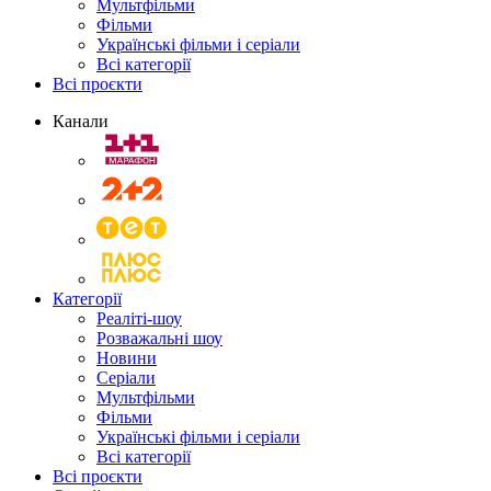
Мультфільми
Фільми
Українські фільми і серіали
Всі категорії
Всі проєкти
Канали
Категорії
Реаліті-шоу
Розважальні шоу
Новини
Серіали
Мультфільми
Фільми
Українські фільми і серіали
Всі категорії
Всі проєкти