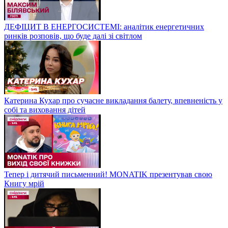
ДЕФІЦИТ В ЕНЕРГОСИСТЕМІ: аналітик енергетичних
ринків розповів, що буде далі зі світлом
Катерина Кухар про сучасне викладання балету, впевненість у
собі та виховання дітей
Тепер і дитячий письменний! MONATIK презентував свою
Книгу мрій