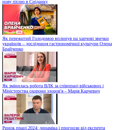
нову пісню в Сніданку
Як пережитий Голодомор вплинув на харчові звички
українців – дослідниця гастрономічної культури Олена
Брайченко
Як змінилась робота ВЛК за співпраці військових і
Міністерства охорони здоров'я – Марія Карчевич
Ринок праці 2024: динаміка і прогнози від експерта