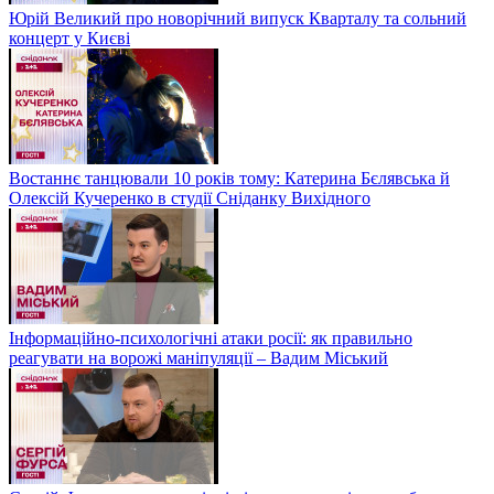
Юрій Великий про новорічний випуск Кварталу та сольний
концерт у Києві
Востаннє танцювали 10 років тому: Катерина Бєлявська й
Олексій Кучеренко в студії Сніданку Вихідного
Інформаційно-психологічні атаки росії: як правильно
реагувати на ворожі маніпуляції – Вадим Міський