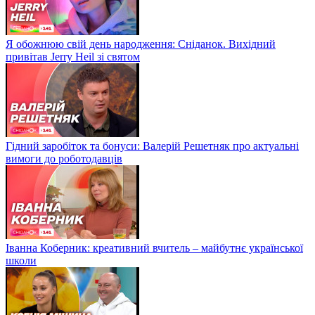
Я обожнюю свій день народження: Сніданок. Вихідний
привітав Jerry Heil зі святом
Гідний заробіток та бонуси: Валерій Решетняк про актуальні
вимоги до роботодавців
Іванна Коберник: креативний вчитель – майбутнє української
школи