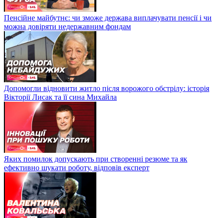
Пенсійне майбутнє: чи зможе держава виплачувати пенсії і чи
можна довіряти недержавним фондам
Допомогли відновити житло після ворожого обстрілу: історія
Вікторії Лисак та її сина Михайла
Яких помилок допускають при створенні резюме та як
ефективно шукати роботу, відповів експерт