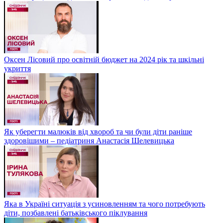
Оксен Лісовий про освітній бюджет на 2024 рік та шкільні
укриття
Як уберегти малюків від хвороб та чи були діти раніше
здоровішими – педіатриня Анастасія Шелевицька
Яка в Україні ситуація з усиновленням та чого потребують
діти, позбавлені батьківського піклування