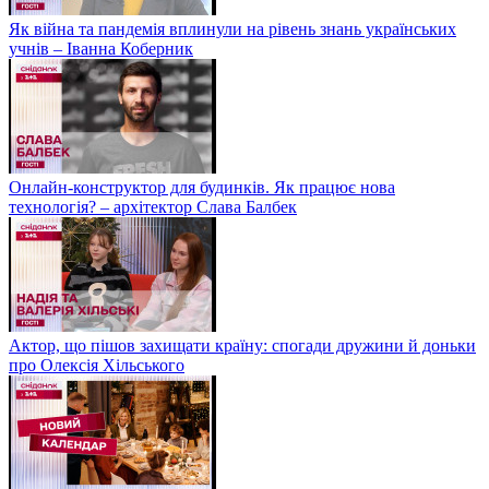
Як війна та пандемія вплинули на рівень знань українських
учнів – Іванна Коберник
Онлайн-конструктор для будинків. Як працює нова
технологія? – архітектор Слава Балбек
Актор, що пішов захищати країну: спогади дружини й доньки
про Олексія Хільського