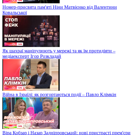
Номер-присвята пам'яті Ніни Матвієнко від Валентини
Ковальської
Як шахраї маніпулюють у мережі та як їм протидіяти –
медіаексперт Ігор Розкладай
Війна в Ізраїлі: як розгортаються події – Павло Клімкін
Віра Кобзар і Назар Задніпровський: нові пристрасті прем'єри