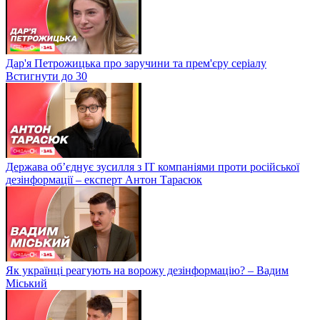
Дар'я Петрожицька про заручини та прем'єру серіалу
Встигнути до 30
Держава об’єднує зусилля з ІТ компаніями проти російської
дезінформації – експерт Антон Тарасюк
Як українці реагують на ворожу дезінформацію? – Вадим
Міський