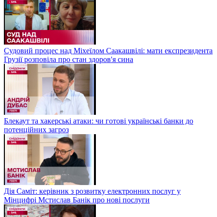
Судовий процес над Міхеїлом Саакашвілі: мати експрезидента
Грузії розповіла про стан здоров'я сина
Блекаут та хакерські атаки: чи готові українські банки до
потенційних загроз
Дія Саміт: керівник з розвитку електронних послуг у
Мінцифрі Мстислав Банік про нові послуги