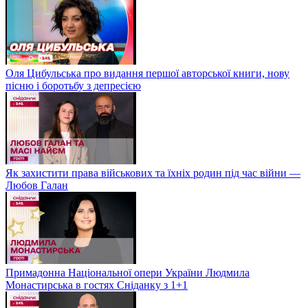
Оля Цибульська про видання першої авторської книги, нову
пісню і боротьбу з депресією
Як захистити права військових та їхніх родин під час війни —
Любов Галан
Примадонна Національної опери України Людмила
Монастирська в гостях Сніданку з 1+1