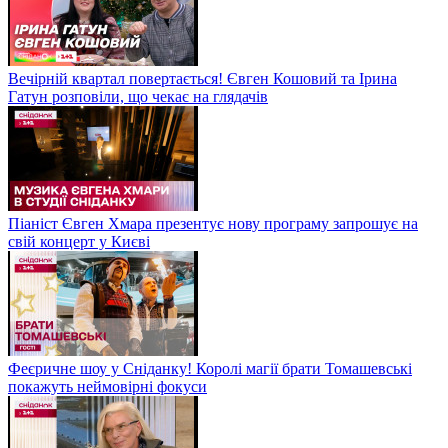
Вечірній квартал повертається! Євген Кошовий та Ірина
Гатун розповіли, що чекає на глядачів
Піаніст Євген Хмара презентує нову програму запрошує на
свій концерт у Києві
Феєричне шоу у Сніданку! Королі магії брати Томашевські
покажуть неймовірні фокуси