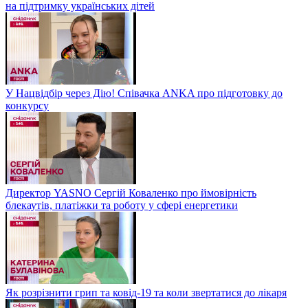
на підтримку українських дітей
У Нацвідбір через Дію! Співачка ANKA про підготовку до
конкурсу
Директор YASNO Сергій Коваленко про ймовірність
блекаутів, платіжки та роботу у сфері енергетики
Як розрізнити грип та ковід-19 та коли звертатися до лікаря