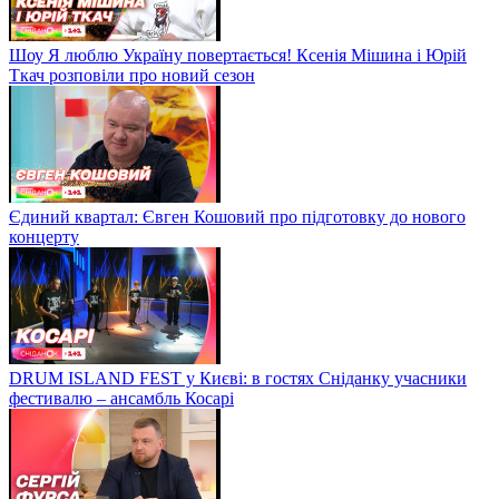
Шоу Я люблю Україну повертається! Ксенія Мішина і Юрій
Ткач розповіли про новий сезон
Єдиний квартал: Євген Кошовий про підготовку до нового
концерту
DRUM ISLAND FEST у Києві: в гостях Сніданку учасники
фестивалю – ансамбль Косарі