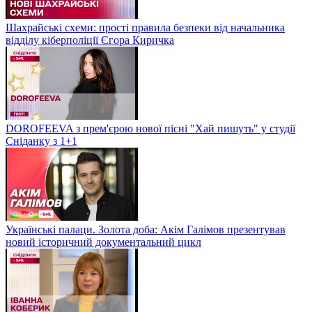
Шахрайські схеми: прості правила безпеки від начальника
відділу кіберполіції Єгора Киричка
DOROFEEVA з прем'єрою нової пісні "Хай пишуть" у студії
Сніданку з 1+1
Українські палаци. Золота доба: Акім Галімов презентував
новий історичний документальний цикл