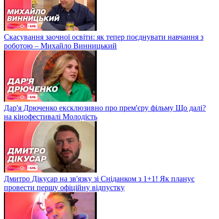
Скасування заочної освіти: як тепер поєднувати навчання з
роботою – Михайло Винницький
Дар'я Дрюченко ексклюзивно про прем'єру фільму Що далі?
на кінофестивалі Молодість
Дмитро Дікусар на зв'язку зі Сніданком з 1+1! Як планує
провести першу офіційну відпустку