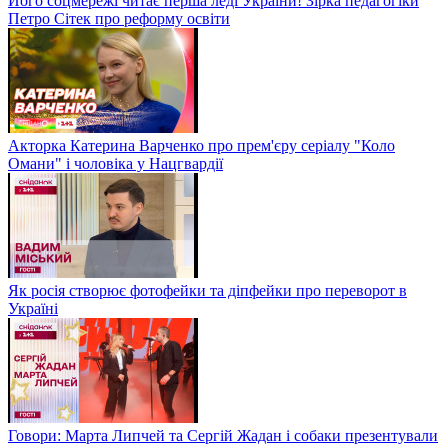
Його соцмережі читає перша леді України! Зірка педагогіки
Петро Сітек про реформу освіти
Акторка Катерина Варченко про прем'єру серіалу "Коло
Омани" і чоловіка у Нацгвардії
Як росія створює фотофейки та діпфейки про переворот в
Україні
Говори: Марта Липчей та Сергій Жадан і собаки презентували