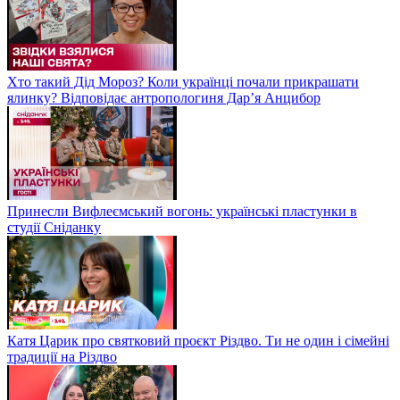
Хто такий Дід Мороз? Коли українці почали прикрашати
ялинку? Відповідає антропологиня Дарʼя Анцибор
Принесли Вифлеємський вогонь: українські пластунки в
студії Сніданку
Катя Царик про святковий проєкт Різдво. Ти не один і сімейні
традиції на Різдво