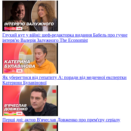
Глухий кут у війні: шеф-редакторка видання Бабель про гучне
інтерв'ю Валерія Залужного The Economist
Як уберегтися від гепатиту А: поради від медичної експертки
Катерини Булавінової
Перші дні: актор В'ячеслав Довженко про прем'єру серіалу