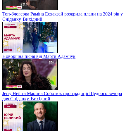
Топ-блогерка Раміна Есхакзай розкрила плани на 2024 рік у
Сніданку. Вихідний
Новорічна пісня від Марти Адамчук
Jerry Heil та Марина Соботюк про традиції Щедрого вечора
для Сніданку. Вихідний