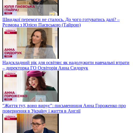
Швидкої перемоги не сталось. До чого готуватись далі? –
Розмова з Юлією Паєвською (Тайрою)
Надскладний рік для освітян: як надолужити навчальні втрати
– директорка ГО Освіторія Анна Сидорук
"Життя тут, воно вирує": письменниця Анна Гороженко про
повернення в Україну і життя в Англії