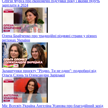
Сергій Фурса про економічні підсумки року і якими будуть
зарплати в 2024
Олена Брайченко про традиційні різдвяні страви у різних
регіонах України
Залаштунки проєкту "Різдво. Ти не один": подробиці від
Ольги Слонь та Олександри Заріцької
Міс Всесвіт-Україна Ангеліна Усанова про благодійний захід