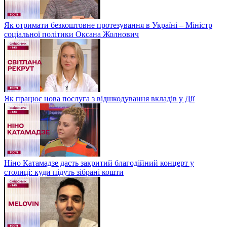
Як отримати безкоштовне протезування в Україні – Міністр
соціальної політики Оксана Жолнович
Як працює нова послуга з відшкодування вкладів у Дії
Ніно Катамадзе дасть закритий благодійний концерт у
столиці: куди підуть зібрані кошти