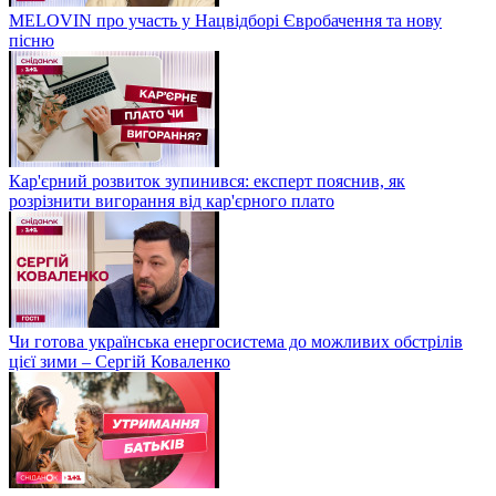
MELOVIN про участь у Нацвідборі Євробачення та нову
пісню
Кар'єрний розвиток зупинився: експерт пояснив, як
розрізнити вигорання від кар'єрного плато
Чи готова українська енергосистема до можливих обстрілів
цієї зими – Сергій Коваленко