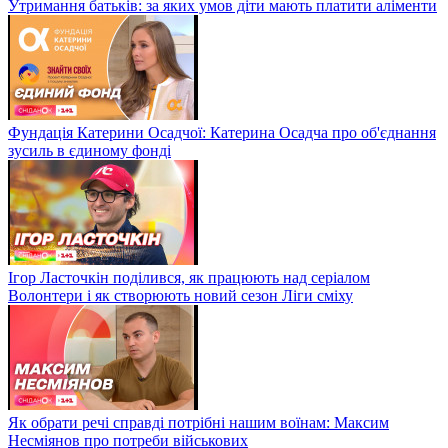
Утримання батьків: за яких умов діти мають платити аліменти
Фундація Катерини Осадчої: Катерина Осадча про об'єднання
зусиль в єдиному фонді
Ігор Ласточкін поділився, як працюють над серіалом
Волонтери і як створюють новий сезон Ліги сміху
Як обрати речі справді потрібні нашим воїнам: Максим
Несміянов про потреби військових