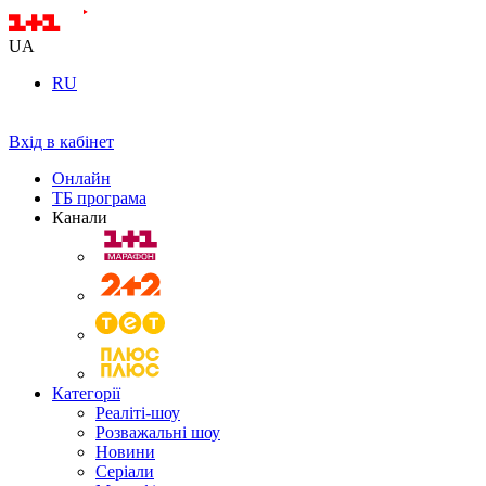
UA
RU
Вхід в кабінет
Онлайн
ТБ програма
Канали
Категорії
Реаліті-шоу
Розважальні шоу
Новини
Серіали