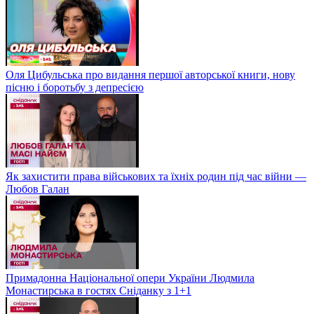
Оля Цибульська про видання першої авторської книги, нову
пісню і боротьбу з депресією
Як захистити права військових та їхніх родин під час війни —
Любов Галан
Примадонна Національної опери України Людмила
Монастирська в гостях Сніданку з 1+1