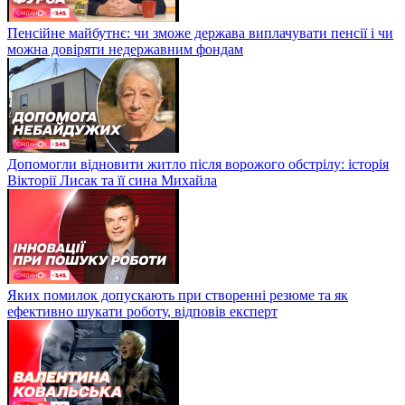
Пенсійне майбутнє: чи зможе держава виплачувати пенсії і чи
можна довіряти недержавним фондам
Допомогли відновити житло після ворожого обстрілу: історія
Вікторії Лисак та її сина Михайла
Яких помилок допускають при створенні резюме та як
ефективно шукати роботу, відповів експерт