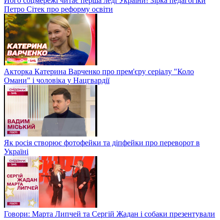
Його соцмережі читає перша леді України! Зірка педагогіки
Петро Сітек про реформу освіти
Акторка Катерина Варченко про прем'єру серіалу "Коло
Омани" і чоловіка у Нацгвардії
Як росія створює фотофейки та діпфейки про переворот в
Україні
Говори: Марта Липчей та Сергій Жадан і собаки презентували