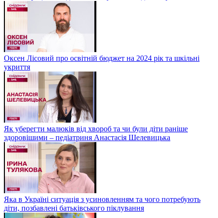
Оксен Лісовий про освітній бюджет на 2024 рік та шкільні
укриття
Як уберегти малюків від хвороб та чи були діти раніше
здоровішими – педіатриня Анастасія Шелевицька
Яка в Україні ситуація з усиновленням та чого потребують
діти, позбавлені батьківського піклування