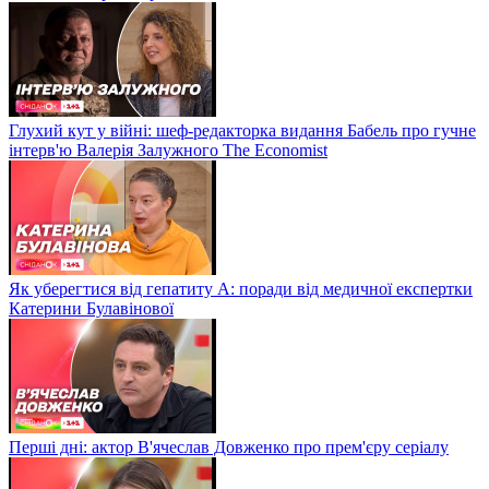
Глухий кут у війні: шеф-редакторка видання Бабель про гучне
інтерв'ю Валерія Залужного The Economist
Як уберегтися від гепатиту А: поради від медичної експертки
Катерини Булавінової
Перші дні: актор В'ячеслав Довженко про прем'єру серіалу