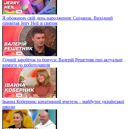
Я обожнюю свій день народження: Сніданок. Вихідний
привітав Jerry Heil зі святом
Гідний заробіток та бонуси: Валерій Решетняк про актуальні
вимоги до роботодавців
Іванна Коберник: креативний вчитель – майбутнє української
школи