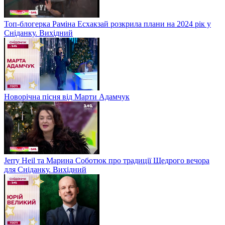
Топ-блогерка Раміна Есхакзай розкрила плани на 2024 рік у
Сніданку. Вихідний
Новорічна пісня від Марти Адамчук
Jerry Heil та Марина Соботюк про традиції Щедрого вечора
для Сніданку. Вихідний