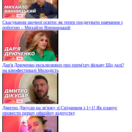
Скасування заочної освіти: як тепер поєднувати навчання з
роботою – Михайло Винницький
Дар'я Дрюченко ексклюзивно про прем'єру фільму Що далі?
на кінофестивалі Молодість
Дмитро Дікусар на зв'язку зі Сніданком з 1+1! Як планує
провести першу офіційну відпустку