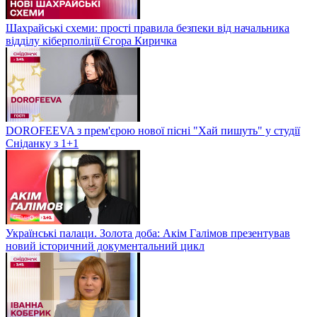
Шахрайські схеми: прості правила безпеки від начальника
відділу кіберполіції Єгора Киричка
DOROFEEVA з прем'єрою нової пісні "Хай пишуть" у студії
Сніданку з 1+1
Українські палаци. Золота доба: Акім Галімов презентував
новий історичний документальний цикл