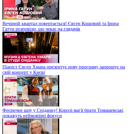
Вечірній квартал повертається! Євген Кошовий та Ірина
Гатун розповіли, що чекає на глядачів
Піаніст Євген Хмара презентує нову програму запрошує на
свій концерт у Києві
Феєричне шоу у Сніданку! Королі магії брати Томашевські
покажуть неймовірні фокуси