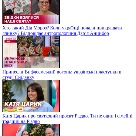
Хто такий Дід Мороз? Коли українці почали прикрашати
ялинку? Відповідає антропологиня Дарʼя Анцибор
Принесли Вифлеємський вогонь: українські пластунки в
студії Сніданку
Катя Царик про святковий проєкт Різдво. Ти не один і сімейні
традиції на Різдво