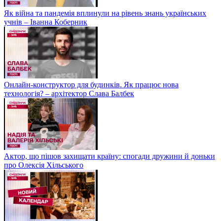
Як війна та пандемія вплинули на рівень знань українських
учнів – Іванна Коберник
Онлайн-конструктор для будинків. Як працює нова
технологія? – архітектор Слава Балбек
Актор, що пішов захищати країну: спогади дружини й доньки
про Олексія Хільського