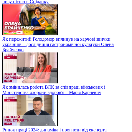
нову пісню в Сніданку
Як пережитий Голодомор вплинув на харчові звички
українців – дослідниця гастрономічної культури Олена
Брайченко
Як змінилась робота ВЛК за співпраці військових і
Міністерства охорони здоров'я – Марія Карчевич
Ринок праці 2024: динаміка і прогнози від експерта