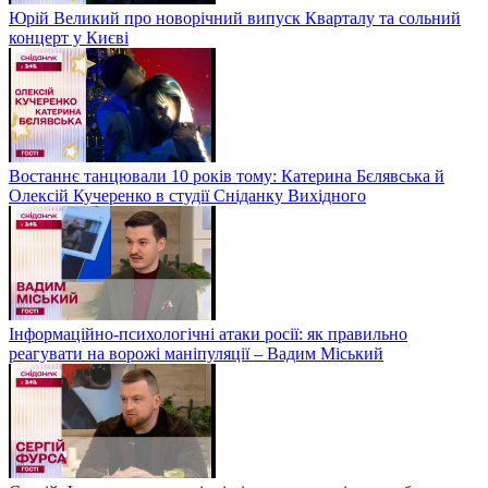
Юрій Великий про новорічний випуск Кварталу та сольний
концерт у Києві
Востаннє танцювали 10 років тому: Катерина Бєлявська й
Олексій Кучеренко в студії Сніданку Вихідного
Інформаційно-психологічні атаки росії: як правильно
реагувати на ворожі маніпуляції – Вадим Міський