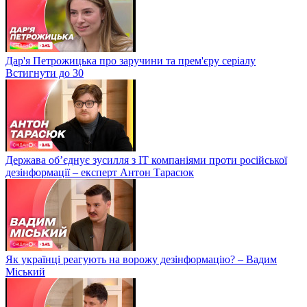
Дар'я Петрожицька про заручини та прем'єру серіалу
Встигнути до 30
Держава об’єднує зусилля з ІТ компаніями проти російської
дезінформації – експерт Антон Тарасюк
Як українці реагують на ворожу дезінформацію? – Вадим
Міський