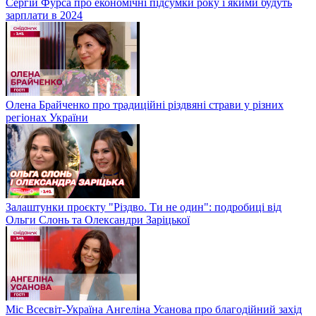
Сергій Фурса про економічні підсумки року і якими будуть
зарплати в 2024
Олена Брайченко про традиційні різдвяні страви у різних
регіонах України
Залаштунки проєкту "Різдво. Ти не один": подробиці від
Ольги Слонь та Олександри Заріцької
Міс Всесвіт-Україна Ангеліна Усанова про благодійний захід