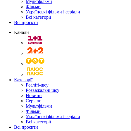
Мультфільми
Фільми
Українські фільми і серіали
Всі категорії
Всі проєкти
Канали
Категорії
Реаліті-шоу
Розважальні шоу
Новини
Серіали
Мультфільми
Фільми
Українські фільми і серіали
Всі категорії
Всі проєкти