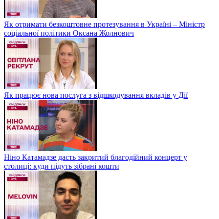
Як отримати безкоштовне протезування в Україні – Міністр
соціальної політики Оксана Жолнович
Як працює нова послуга з відшкодування вкладів у Дії
Ніно Катамадзе дасть закритий благодійний концерт у
столиці: куди підуть зібрані кошти