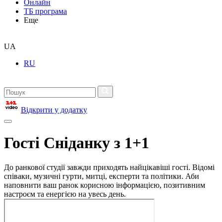
Онлайн
ТБ програма
Еще
UA
RU
Відкрити у додатку
Гості Сніданку з 1+1
До ранкової студії завжди приходять найцікавіші гості. Відомі
співаки, музичні гурти, митці, експерти та політики. Аби
наповнити ваш ранок корисною інформацією, позитивним
настроєм та енергією на увесь день.