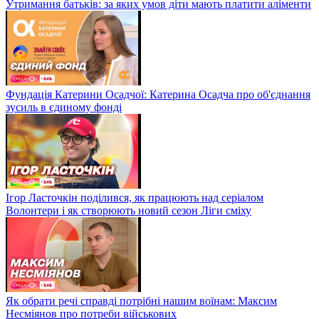
Утримання батьків: за яких умов діти мають платити аліменти
Фундація Катерини Осадчої: Катерина Осадча про об'єднання
зусиль в єдиному фонді
Ігор Ласточкін поділився, як працюють над серіалом
Волонтери і як створюють новий сезон Ліги сміху
Як обрати речі справді потрібні нашим воїнам: Максим
Несміянов про потреби військових