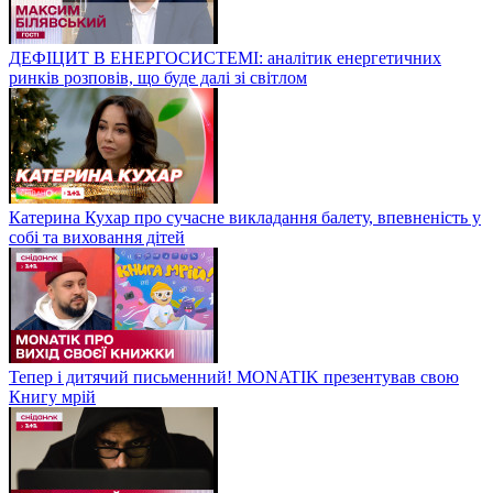
ДЕФІЦИТ В ЕНЕРГОСИСТЕМІ: аналітик енергетичних
ринків розповів, що буде далі зі світлом
Катерина Кухар про сучасне викладання балету, впевненість у
собі та виховання дітей
Тепер і дитячий письменний! MONATIK презентував свою
Книгу мрій