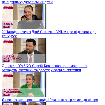
на підтримку українських дітей
У Нацвідбір через Дію! Співачка ANKA про підготовку до
конкурсу
Директор YASNO Сергій Коваленко про ймовірність
блекаутів, платіжки та роботу у сфері енергетики
Як розрізнити грип та ковід-19 та коли звертатися до лікаря