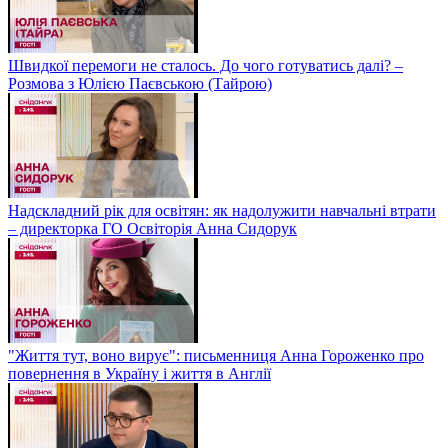
Швидкої перемоги не сталось. До чого готуватись далі? –
Розмова з Юлією Паєвською (Тайрою)
Надскладний рік для освітян: як надолужити навчальні втрати
– директорка ГО Освіторія Анна Сидорук
"Життя тут, воно вирує": письменниця Анна Гороженко про
повернення в Україну і життя в Англії