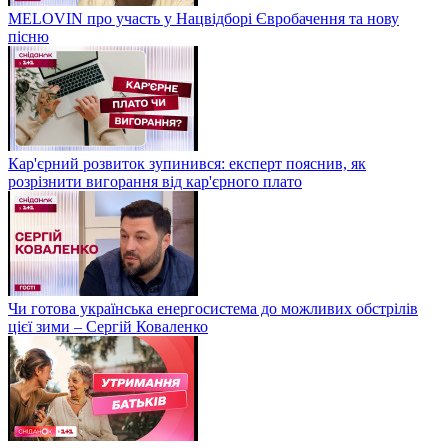
MELOVIN про участь у Нацвідборі Євробачення та нову
пісню
Кар'єрний розвиток зупинився: експерт пояснив, як
розрізнити вигорання від кар'єрного плато
Чи готова українська енергосистема до можливих обстрілів
цієї зими – Сергій Коваленко