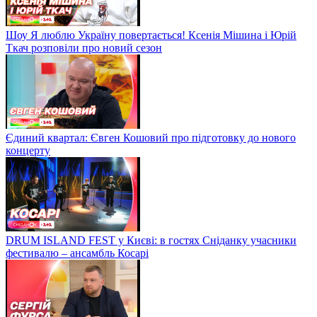
Шоу Я люблю Україну повертається! Ксенія Мішина і Юрій
Ткач розповіли про новий сезон
Єдиний квартал: Євген Кошовий про підготовку до нового
концерту
DRUM ISLAND FEST у Києві: в гостях Сніданку учасники
фестивалю – ансамбль Косарі