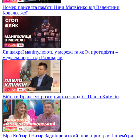
Номер-присвята пам'яті Ніни Матвієнко від Валентини
Ковальської
Як шахраї маніпулюють у мережі та як їм протидіяти –
медіаексперт Ігор Розкладай
Війна в Ізраїлі: як розгортаються події – Павло Клімкін
Віра Кобзар і Назар Задніпровський: нові пристрасті прем'єри