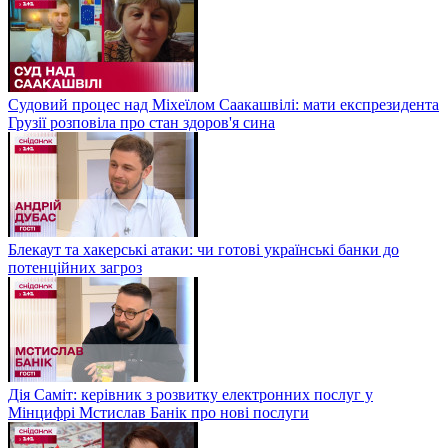
Судовий процес над Міхеїлом Саакашвілі: мати експрезидента
Грузії розповіла про стан здоров'я сина
Блекаут та хакерські атаки: чи готові українські банки до
потенційних загроз
Дія Саміт: керівник з розвитку електронних послуг у
Мінцифрі Мстислав Банік про нові послуги