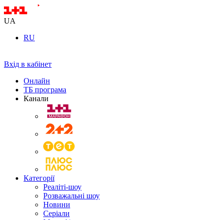
UA
RU
Вхід в кабінет
Онлайн
ТБ програма
Канали
Категорії
Реаліті-шоу
Розважальні шоу
Новини
Серіали