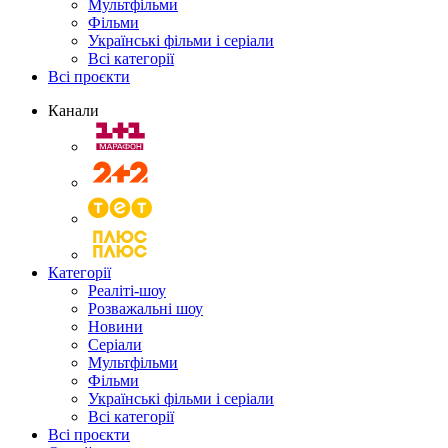
Мультфільми
Фільми
Українські фільми і серіали
Всі категорії
Всі проєкти
Канали
Категорії
Реаліті-шоу
Розважальні шоу
Новини
Серіали
Мультфільми
Фільми
Українські фільми і серіали
Всі категорії
Всі проєкти