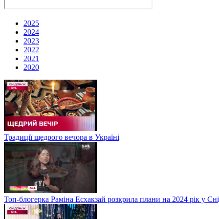
2025
2024
2023
2022
2021
2020
Традиції щедрого вечора в Україні
Топ-блогерка Раміна Есхакзай розкрила плани на 2024 рік у Сн