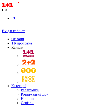
UA
RU
Вхід в кабінет
Онлайн
ТБ програма
Канали
Категорії
Реаліті-шоу
Розважальні шоу
Новини
Серіали