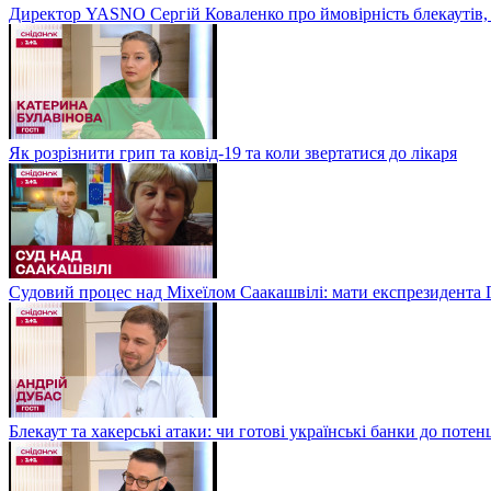
Директор YASNO Сергій Коваленко про ймовірність блекаутів, 
Як розрізнити грип та ковід-19 та коли звертатися до лікаря
Судовий процес над Міхеїлом Саакашвілі: мати експрезидента Гр
Блекаут та хакерські атаки: чи готові українські банки до потен