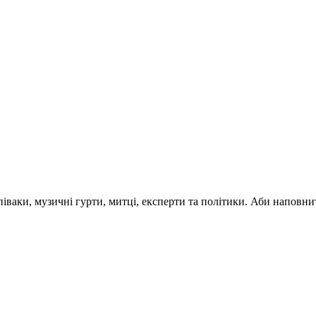
 співаки, музичні гурти, митці, експерти та політики. Аби напо