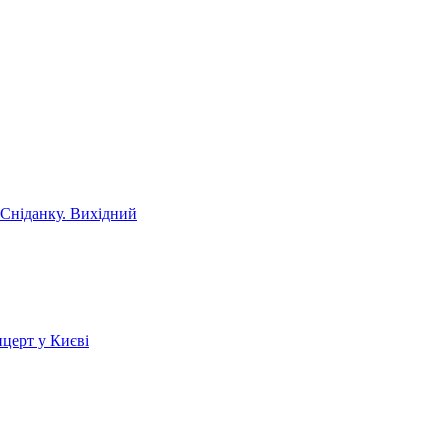
 Сніданку. Вихідний
церт у Києві