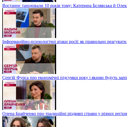
Востаннє танцювали 10 років тому: Катерина Бєлявська й Олекс
Інформаційно-психологічні атаки росії: як правильно реагувати
Сергій Фурса про економічні підсумки року і якими будуть зарп
Олена Брайченко про традиційні різдвяні страви у різних регіо