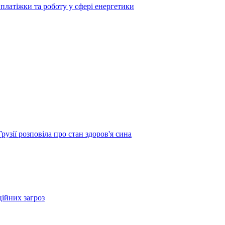
платіжки та роботу у сфері енергетики
узії розповіла про стан здоров'я сина
ційних загроз