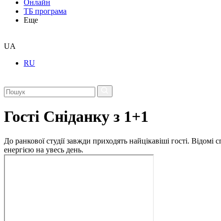
Онлайн
ТБ програма
Еще
UA
RU
Гості Сніданку з 1+1
До ранкової студії завжди приходять найцікавіші гості. Відомі
енергією на увесь день.