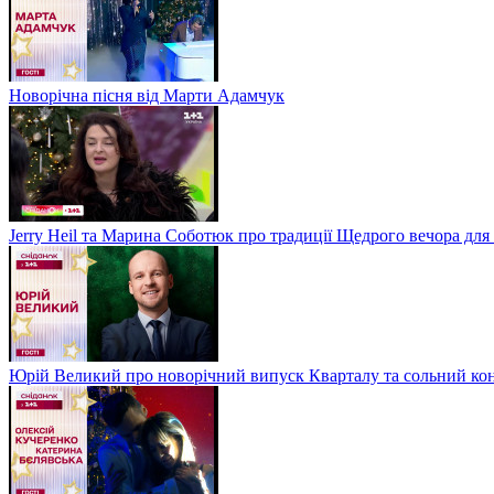
Новорічна пісня від Марти Адамчук
Jerry Heil та Марина Соботюк про традиції Щедрого вечора для
Юрій Великий про новорічний випуск Кварталу та сольний кон