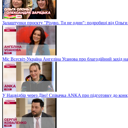
Залаштунки проєкту "Різдво. Ти не один": подробиці від Ольги
Міс Всесвіт-Україна Ангеліна Усанова про благодійний захід на
У Нацвідбір через Дію! Співачка ANKA про підготовку до кон