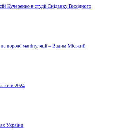
ій Кучеренко в студії Сніданку Вихідного
 на ворожі маніпуляції – Вадим Міський
лати в 2024
нах України