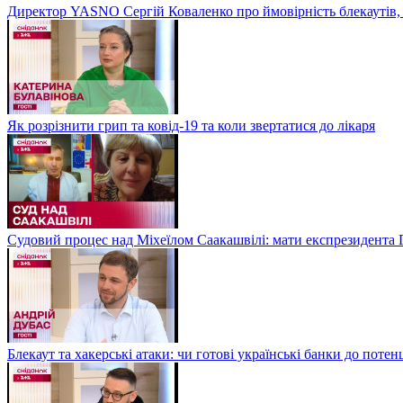
Директор YASNO Сергій Коваленко про ймовірність блекаутів, 
Як розрізнити грип та ковід-19 та коли звертатися до лікаря
Судовий процес над Міхеїлом Саакашвілі: мати експрезидента Гр
Блекаут та хакерські атаки: чи готові українські банки до потен