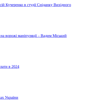
ій Кучеренко в студії Сніданку Вихідного
 на ворожі маніпуляції – Вадим Міський
лати в 2024
нах України