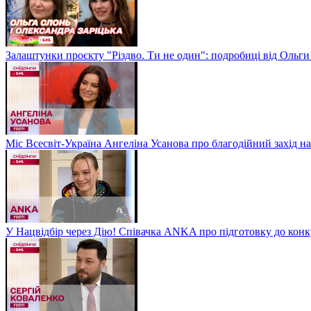
Залаштунки проєкту "Різдво. Ти не один": подробиці від Ольги
Міс Всесвіт-Україна Ангеліна Усанова про благодійний захід на
У Нацвідбір через Дію! Співачка ANKA про підготовку до кон