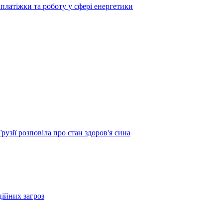
платіжки та роботу у сфері енергетики
узії розповіла про стан здоров'я сина
ційних загроз