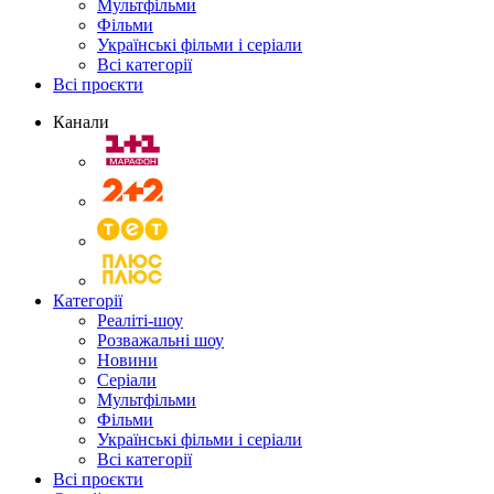
Мультфільми
Фільми
Українські фільми і серіали
Всі категорії
Всі проєкти
Канали
Категорії
Реаліті-шоу
Розважальні шоу
Новини
Серіали
Мультфільми
Фільми
Українські фільми і серіали
Всі категорії
Всі проєкти