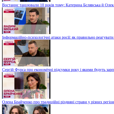
Востаннє танцювали 10 років тому: Катерина Бєлявська й Олекс
Інформаційно-психологічні атаки росії: як правильно реагувати
Сергій Фурса про економічні підсумки року і якими будуть зарп
Олена Брайченко про традиційні різдвяні страви у різних регіо