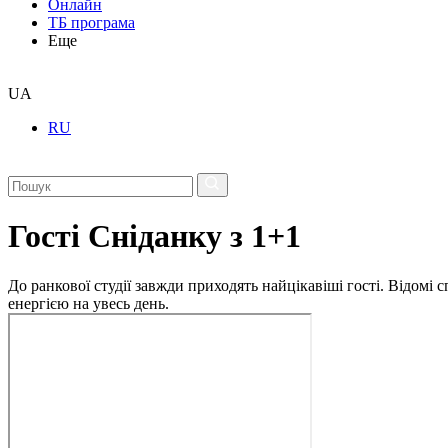
Онлайн
ТБ програма
Еще
UA
RU
Гості Сніданку з 1+1
До ранкової студії завжди приходять найцікавіші гості. Відомі
енергією на увесь день.