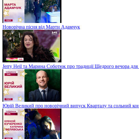
Новорічна пісня від Марти Адамчук
Jerry Heil та Марина Соботюк про традиції Щедрого вечора для
Юрій Великий про новорічний випуск Кварталу та сольний кон