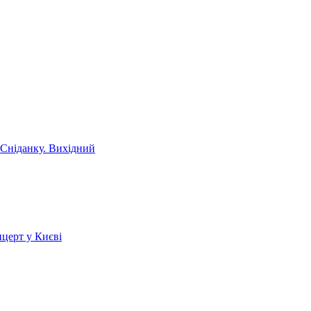
 Сніданку. Вихідний
церт у Києві