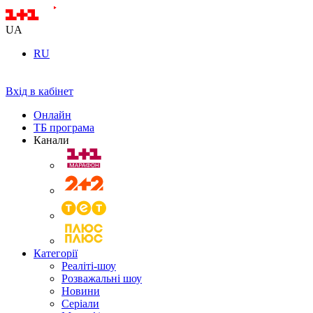
UA
RU
Вхід в кабінет
Онлайн
ТБ програма
Канали
Категорії
Реаліті-шоу
Розважальні шоу
Новини
Серіали