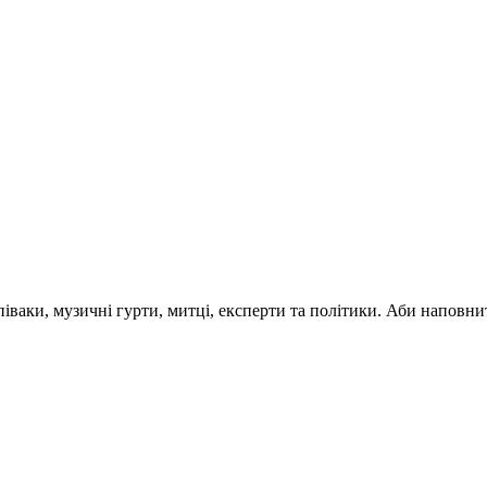
 співаки, музичні гурти, митці, експерти та політики. Аби напо