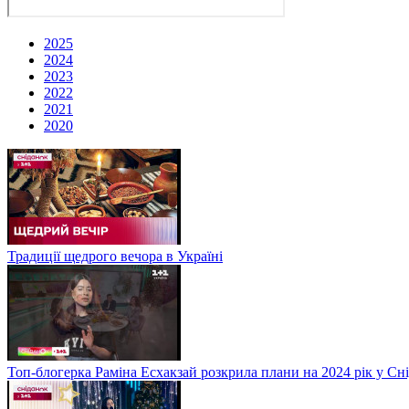
2025
2024
2023
2022
2021
2020
Традиції щедрого вечора в Україні
Топ-блогерка Раміна Есхакзай розкрила плани на 2024 рік у Сн