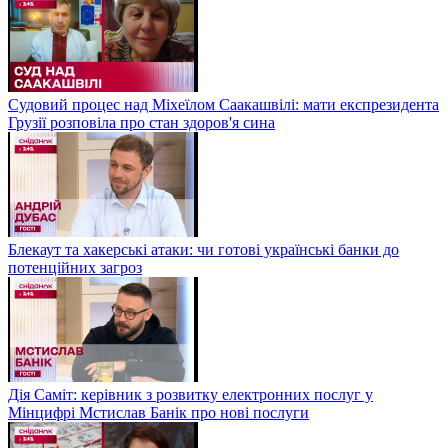
Судовий процес над Міхеїлом Саакашвілі: мати експрезидента
Грузії розповіла про стан здоров'я сина
Блекаут та хакерські атаки: чи готові українські банки до
потенційних загроз
Дія Саміт: керівник з розвитку електронних послуг у
Мінцифрі Мстислав Банік про нові послуги