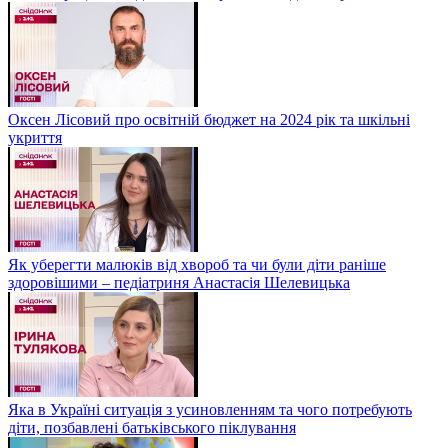
Оксен Лісовий про освітній бюджет на 2024 рік та шкільні
укриття
Як уберегти малюків від хвороб та чи були діти раніше
здоровішими – педіатриня Анастасія Шелевицька
Яка в Україні ситуація з усиновленням та чого потребують
діти, позбавлені батьківського піклування