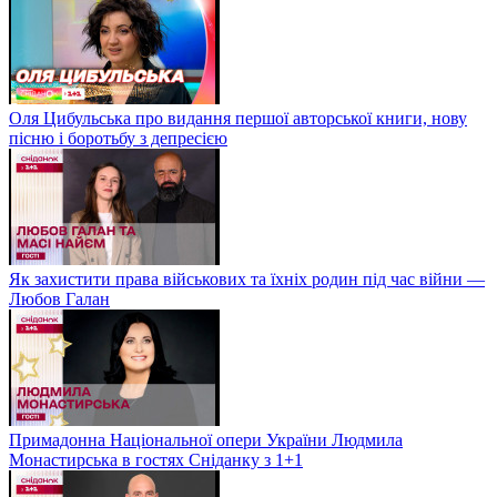
Оля Цибульська про видання першої авторської книги, нову
пісню і боротьбу з депресією
Як захистити права військових та їхніх родин під час війни —
Любов Галан
Примадонна Національної опери України Людмила
Монастирська в гостях Сніданку з 1+1