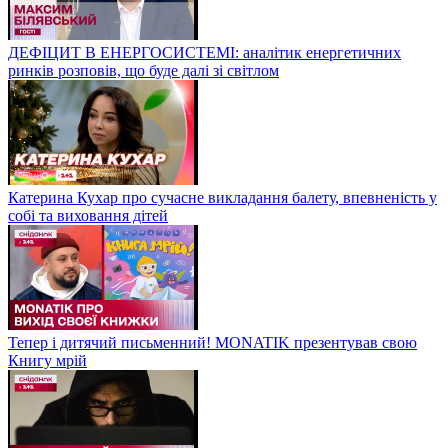
ДЕФІЦИТ В ЕНЕРГОСИСТЕМІ: аналітик енергетичних
ринків розповів, що буде далі зі світлом
Катерина Кухар про сучасне викладання балету, впевненість у
собі та виховання дітей
Тепер і дитячий письменний! MONATIK презентував свою
Книгу мрій