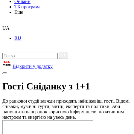
Онлайн
ТБ програма
Еще
UA
RU
Відкрити у додатку
Гості Сніданку з 1+1
До ранкової студії завжди приходять найцікавіші гості. Відомі
співаки, музичні гурти, митці, експерти та політики. Аби
наповнити ваш ранок корисною інформацією, позитивним
настроєм та енергією на увесь день.