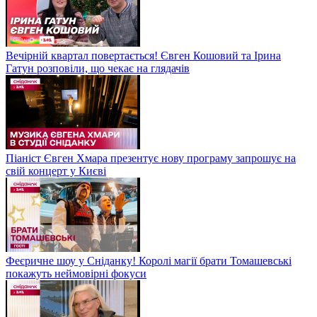
Вечірній квартал повертається! Євген Кошовий та Ірина
Гатун розповіли, що чекає на глядачів
Піаніст Євген Хмара презентує нову програму запрошує на
свій концерт у Києві
Феєричне шоу у Сніданку! Королі магії брати Томашевські
покажуть неймовірні фокуси