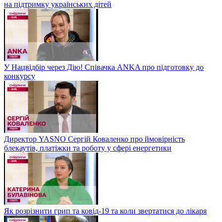
на підтримку українських дітей
У Нацвідбір через Дію! Співачка ANKA про підготовку до
конкурсу
Директор YASNO Сергій Коваленко про ймовірність
блекаутів, платіжки та роботу у сфері енергетики
Як розрізнити грип та ковід-19 та коли звертатися до лікаря