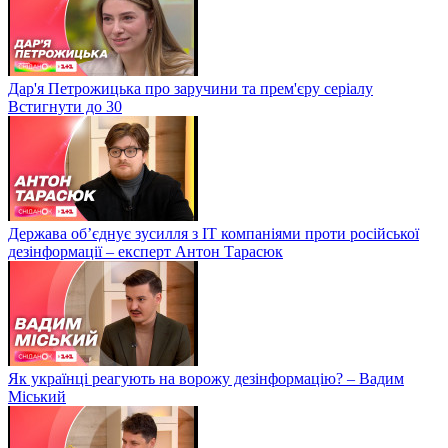
Дар'я Петрожицька про заручини та прем'єру серіалу
Встигнути до 30
Держава об’єднує зусилля з ІТ компаніями проти російської
дезінформації – експерт Антон Тарасюк
Як українці реагують на ворожу дезінформацію? – Вадим
Міський