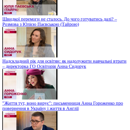
Швидкої перемоги не сталось. До чого готуватись далі? –
Розмова з Юлією Паєвською (Тайрою)
Надскладний рік для освітян: як надолужити навчальні втрати
– директорка ГО Освіторія Анна Сидорук
"Життя тут, воно вирує": письменниця Анна Гороженко про
повернення в Україну і життя в Англії