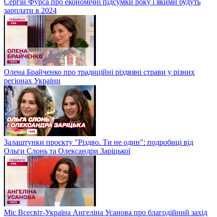
Сергій Фурса про економічні підсумки року і якими будуть
зарплати в 2024
Олена Брайченко про традиційні різдвяні страви у різних
регіонах України
Залаштунки проєкту "Різдво. Ти не один": подробиці від
Ольги Слонь та Олександри Заріцької
Міс Всесвіт-Україна Ангеліна Усанова про благодійний захід