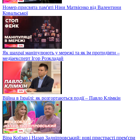
Номер-присвята пам'яті Ніни Матвієнко від Валентини
Ковальської
Як шахраї маніпулюють у мережі та як їм протидіяти –
медіаексперт Ігор Розкладай
Війна в Ізраїлі: як розгортаються події – Павло Клімкін
Віра Кобзар і Назар Задніпровський: нові пристрасті прем'єри