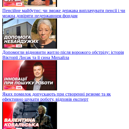
Пенсійне майбутнє: чи зможе держава виплачувати пенсії і чи
можна довіряти недержавним фондам
Допомогли відновити житло після ворожого обстрілу: історія
Вікторії Лисак та її сина Михайла
Яких помилок допускають при створенні резюме та як
ефективно шукати роботу, відповів експерт