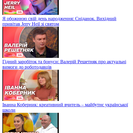
Я обожнюю свій день народження: Сніданок. Вихідний
привітав Jerry Heil зі святом
Гідний заробіток та бонуси: Валерій Решетняк про актуальні
вимоги до роботодавців
Іванна Коберник: креативний вчитель – майбутнє української
школи