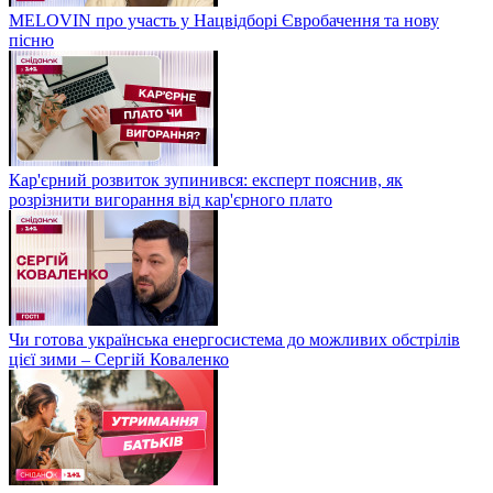
MELOVIN про участь у Нацвідборі Євробачення та нову
пісню
Кар'єрний розвиток зупинився: експерт пояснив, як
розрізнити вигорання від кар'єрного плато
Чи готова українська енергосистема до можливих обстрілів
цієї зими – Сергій Коваленко