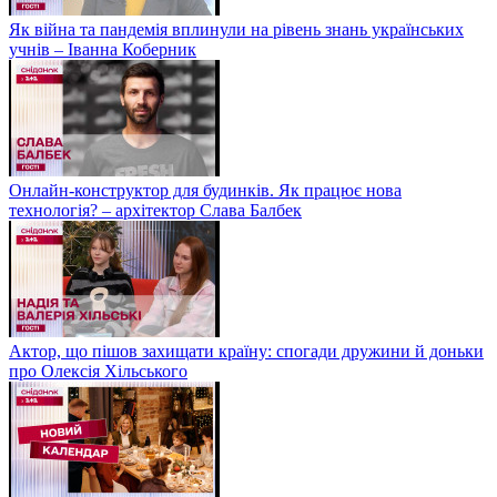
Як війна та пандемія вплинули на рівень знань українських
учнів – Іванна Коберник
Онлайн-конструктор для будинків. Як працює нова
технологія? – архітектор Слава Балбек
Актор, що пішов захищати країну: спогади дружини й доньки
про Олексія Хільського