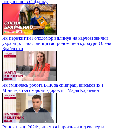
нову пісню в Сніданку
Як пережитий Голодомор вплинув на харчові звички
українців – дослідниця гастрономічної культури Олена
Брайченко
Як змінилась робота ВЛК за співпраці військових і
Міністерства охорони здоров'я – Марія Карчевич
Ринок праці 2024: динаміка і прогнози від експерта