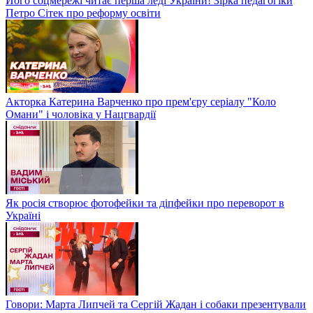
Його соцмережі читає перша леді України! Зірка педагогіки
Петро Сітек про реформу освіти
Акторка Катерина Варченко про прем'єру серіалу "Коло
Омани" і чоловіка у Нацгвардії
Як росія створює фотофейки та діпфейки про переворот в
Україні
Говори: Марта Липчей та Сергій Жадан і собаки презентували