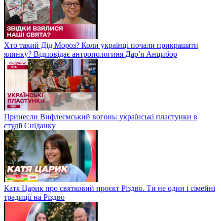
Хто такий Дід Мороз? Коли українці почали прикрашати
ялинку? Відповідає антропологиня Дарʼя Анцибор
Принесли Вифлеємський вогонь: українські пластунки в
студії Сніданку
Катя Царик про святковий проєкт Різдво. Ти не один і сімейні
традиції на Різдво