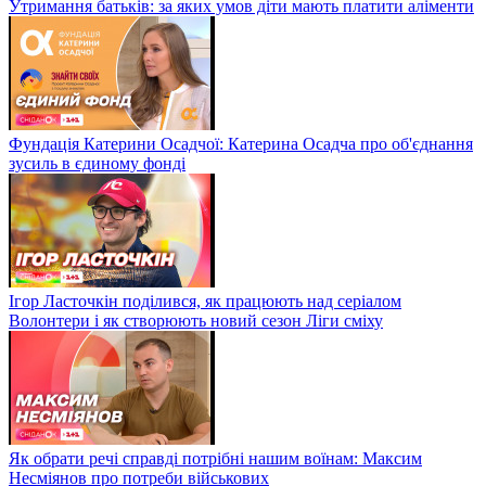
Утримання батьків: за яких умов діти мають платити аліменти
Фундація Катерини Осадчої: Катерина Осадча про об'єднання
зусиль в єдиному фонді
Ігор Ласточкін поділився, як працюють над серіалом
Волонтери і як створюють новий сезон Ліги сміху
Як обрати речі справді потрібні нашим воїнам: Максим
Несміянов про потреби військових