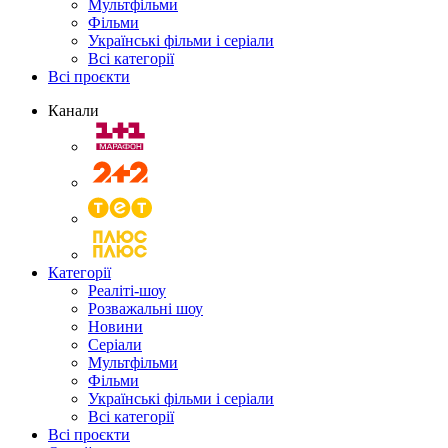
Мультфільми
Фільми
Українські фільми і серіали
Всі категорії
Всі проєкти
Канали
Категорії
Реаліті-шоу
Розважальні шоу
Новини
Серіали
Мультфільми
Фільми
Українські фільми і серіали
Всі категорії
Всі проєкти