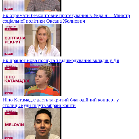
Як отримати безкоштовне протезування в Україні – Міністр
соціальної політики Оксана Жолнович
Як працює нова послуга з відшкодування вкладів у Дії
Ніно Катамадзе дасть закритий благодійний концерт у
столиці: куди підуть зібрані кошти