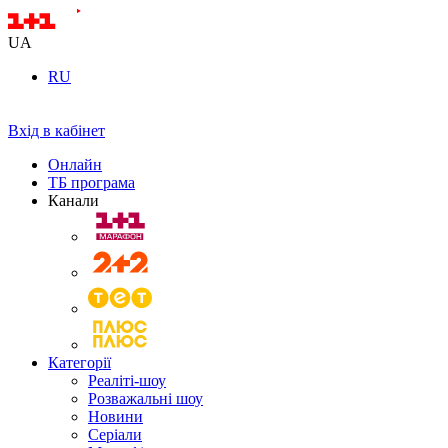
UA
RU
Вхід в кабінет
Онлайн
ТБ програма
Канали
Категорії
Реаліті-шоу
Розважальні шоу
Новини
Серіали