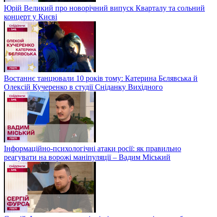
Юрій Великий про новорічний випуск Кварталу та сольний
концерт у Києві
Востаннє танцювали 10 років тому: Катерина Бєлявська й
Олексій Кучеренко в студії Сніданку Вихідного
Інформаційно-психологічні атаки росії: як правильно
реагувати на ворожі маніпуляції – Вадим Міський