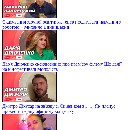
Скасування заочної освіти: як тепер поєднувати навчання з
роботою – Михайло Винницький
Дар'я Дрюченко ексклюзивно про прем'єру фільму Що далі?
на кінофестивалі Молодість
Дмитро Дікусар на зв'язку зі Сніданком з 1+1! Як планує
провести першу офіційну відпустку