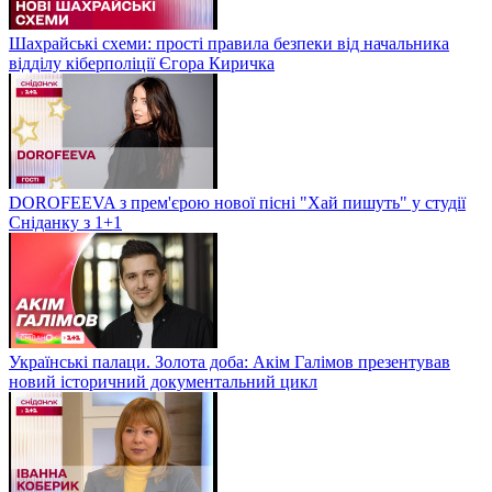
Шахрайські схеми: прості правила безпеки від начальника
відділу кіберполіції Єгора Киричка
DOROFEEVA з прем'єрою нової пісні "Хай пишуть" у студії
Сніданку з 1+1
Українські палаци. Золота доба: Акім Галімов презентував
новий історичний документальний цикл