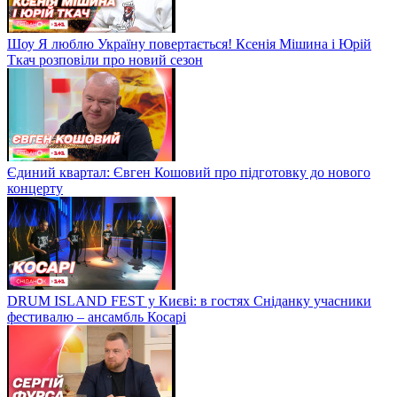
Шоу Я люблю Україну повертається! Ксенія Мішина і Юрій
Ткач розповіли про новий сезон
Єдиний квартал: Євген Кошовий про підготовку до нового
концерту
DRUM ISLAND FEST у Києві: в гостях Сніданку учасники
фестивалю – ансамбль Косарі