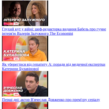
Глухий кут у війні: шеф-редакторка видання Бабель про гучне
інтерв'ю Валерія Залужного The Economist
Як уберегтися від гепатиту А: поради від медичної експертки
Катерини Булавінової
Перші дні: актор В'ячеслав Довженко про прем'єру серіалу