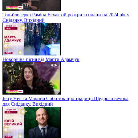
Топ-блогерка Раміна Есхакзай розкрила плани на 2024 рік у
Сніданку. Вихідний
Новорічна пісня від Марти Адамчук
Jerry Heil та Марина Соботюк про традиції Щедрого вечора
для Сніданку. Вихідний