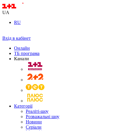
UA
RU
Вхід в кабінет
Онлайн
ТБ програма
Канали
Категорії
Реаліті-шоу
Розважальні шоу
Новини
Серіали