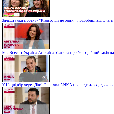
Залаштунки проєкту "Різдво. Ти не один": подробиці від Ольги
Міс Всесвіт-Україна Ангеліна Усанова про благодійний захід на
У Нацвідбір через Дію! Співачка ANKA про підготовку до кон