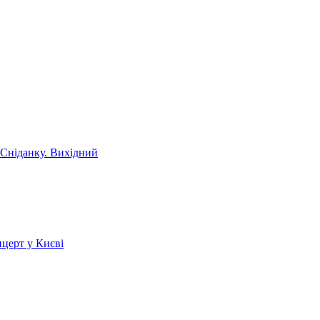
 Сніданку. Вихідний
церт у Києві