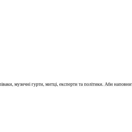
 співаки, музичні гурти, митці, експерти та політики. Аби напо