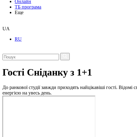
Онлайн
ТБ програма
Еще
UA
RU
Гості Сніданку з 1+1
До ранкової студії завжди приходять найцікавіші гості. Відомі
енергією на увесь день.