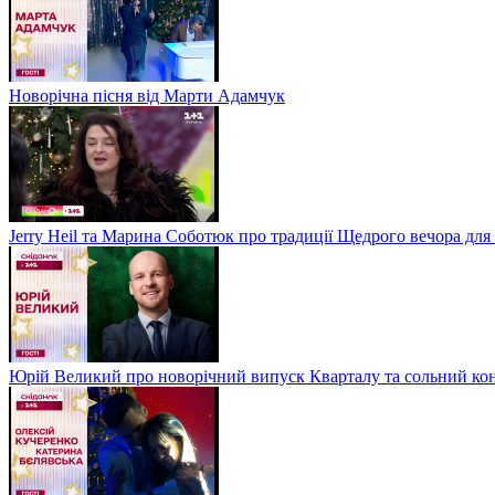
Новорічна пісня від Марти Адамчук
Jerry Heil та Марина Соботюк про традиції Щедрого вечора для
Юрій Великий про новорічний випуск Кварталу та сольний кон