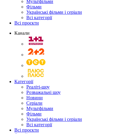
Мультфільми
Фільми
Українські фільми і серіали
Всі категорії
Всі проєкти
Канали
Категорії
Реаліті-шоу
Розважальні шоу
Новини
Серіали
Мультфільми
Фільми
Українські фільми і серіали
Всі категорії
Всі проєкти