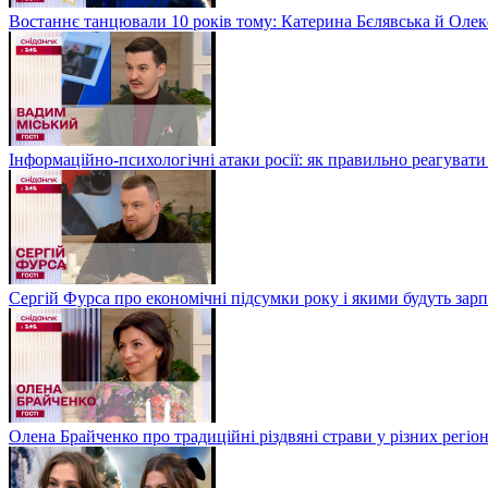
Востаннє танцювали 10 років тому: Катерина Бєлявська й Олекс
Інформаційно-психологічні атаки росії: як правильно реагувати
Сергій Фурса про економічні підсумки року і якими будуть зарп
Олена Брайченко про традиційні різдвяні страви у різних регіо