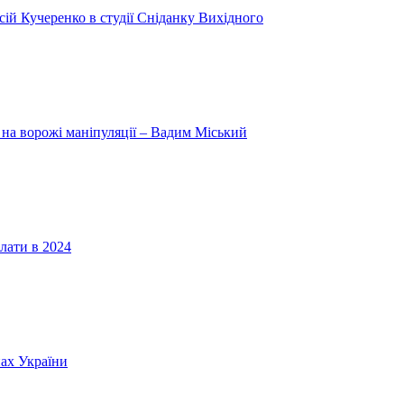
ій Кучеренко в студії Сніданку Вихідного
 на ворожі маніпуляції – Вадим Міський
лати в 2024
нах України