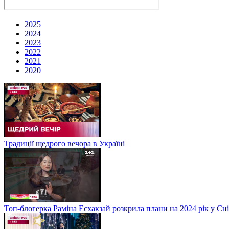
2025
2024
2023
2022
2021
2020
Традиції щедрого вечора в Україні
Топ-блогерка Раміна Есхакзай розкрила плани на 2024 рік у Сн