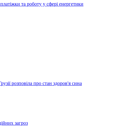
платіжки та роботу у сфері енергетики
узії розповіла про стан здоров'я сина
ційних загроз