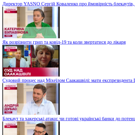
Директор YASNO Сергій Коваленко про ймовірність блекаутів, 
Як розрізнити грип та ковід-19 та коли звертатися до лікаря
Судовий процес над Міхеїлом Саакашвілі: мати експрезидента Гр
Блекаут та хакерські атаки: чи готові українські банки до потен