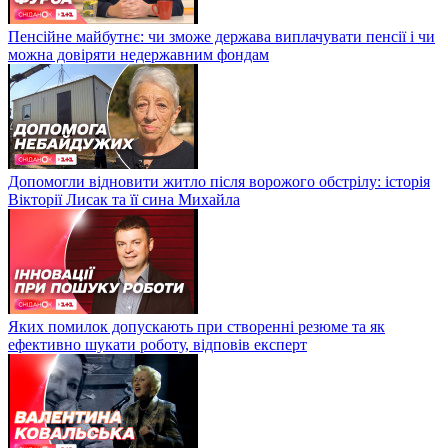
Пенсійне майбутнє: чи зможе держава виплачувати пенсії і чи
можна довіряти недержавним фондам
Допомогли відновити житло після ворожого обстрілу: історія
Вікторії Лисак та її сина Михайла
Яких помилок допускають при створенні резюме та як
ефективно шукати роботу, відповів експерт