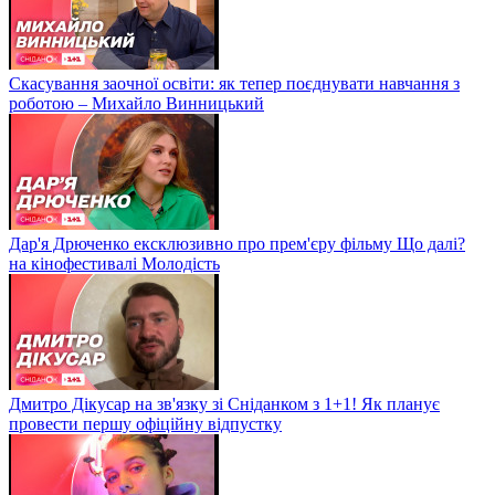
Скасування заочної освіти: як тепер поєднувати навчання з
роботою – Михайло Винницький
Дар'я Дрюченко ексклюзивно про прем'єру фільму Що далі?
на кінофестивалі Молодість
Дмитро Дікусар на зв'язку зі Сніданком з 1+1! Як планує
провести першу офіційну відпустку