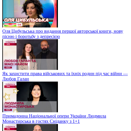
Оля Цибульська про видання першої авторської книги, нову
пісню і боротьбу з депресією
Як захистити права військових та їхніх родин під час війни —
Любов Галан
Примадонна Національної опери України Людмила
Монастирська в гостях Сніданку з 1+1