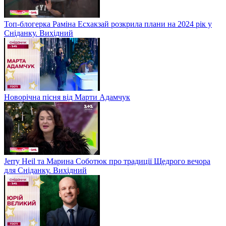
Топ-блогерка Раміна Есхакзай розкрила плани на 2024 рік у
Сніданку. Вихідний
Новорічна пісня від Марти Адамчук
Jerry Heil та Марина Соботюк про традиції Щедрого вечора
для Сніданку. Вихідний