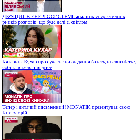
ДЕФІЦИТ В ЕНЕРГОСИСТЕМІ: аналітик енергетичних
ринків розповів, що буде далі зі світлом
Катерина Кухар про сучасне викладання балету, впевненість у
собі та виховання дітей
Тепер і дитячий письменний! MONATIK презентував свою
Книгу мрій