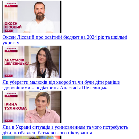
Оксен Лісовий про освітній бюджет на 2024 рік та шкільні
укриття
Як уберегти малюків від хвороб та чи були діти раніше
здоровішими – педіатриня Анастасія Шелевицька
Яка в Україні ситуація з усиновленням та чого потребують
діти, позбавлені батьківського піклування