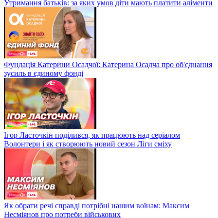
Утримання батьків: за яких умов діти мають платити аліменти
Фундація Катерини Осадчої: Катерина Осадча про об'єднання
зусиль в єдиному фонді
Ігор Ласточкін поділився, як працюють над серіалом
Волонтери і як створюють новий сезон Ліги сміху
Як обрати речі справді потрібні нашим воїнам: Максим
Несміянов про потреби військових