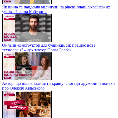
Як війна та пандемія вплинули на рівень знань українських
учнів – Іванна Коберник
Онлайн-конструктор для будинків. Як працює нова
технологія? – архітектор Слава Балбек
Актор, що пішов захищати країну: спогади дружини й доньки
про Олексія Хільського