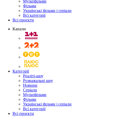
Мультфільми
Фільми
Українські фільми і серіали
Всі категорії
Всі проєкти
Канали
Категорії
Реаліті-шоу
Розважальні шоу
Новини
Серіали
Мультфільми
Фільми
Українські фільми і серіали
Всі категорії
Всі проєкти