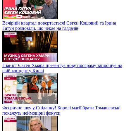
Вечірній квартал повертається! Євген Кошовий та Ірина
Гатун розповіли, що чекає на глядачів
Піаніст Євген Хмара презентує нову програму запрошує на
свій концерт у Києві
Феєричне шоу у Сніданку! Королі магії брати Томашевські
покажуть неймовірні фокуси