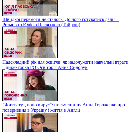
Швидкої перемоги не сталось. До чого готуватись далі? –
Розмова з Юлією Паєвською (Тайрою)
Надскладний рік для освітян: як надолужити навчальні втрати
– директорка ГО Освіторія Анна Сидорук
"Життя тут, воно вирує": письменниця Анна Гороженко про
повернення в Україну і життя в Англії