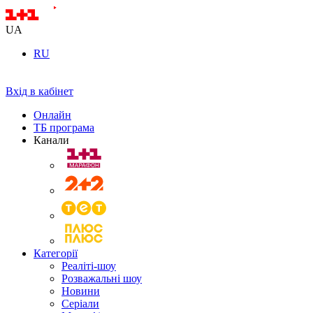
UA
RU
Вхід в кабінет
Онлайн
ТБ програма
Канали
Категорії
Реаліті-шоу
Розважальні шоу
Новини
Серіали