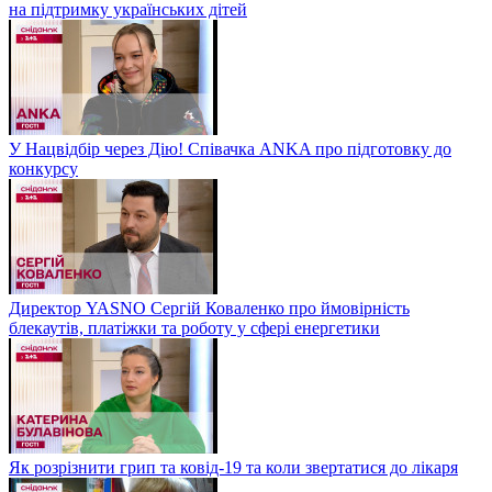
на підтримку українських дітей
У Нацвідбір через Дію! Співачка ANKA про підготовку до
конкурсу
Директор YASNO Сергій Коваленко про ймовірність
блекаутів, платіжки та роботу у сфері енергетики
Як розрізнити грип та ковід-19 та коли звертатися до лікаря