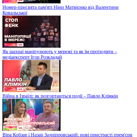
Номер-присвята пам'яті Ніни Матвієнко від Валентини
Ковальської
Як шахраї маніпулюють у мережі та як їм протидіяти –
медіаексперт Ігор Розкладай
Війна в Ізраїлі: як розгортаються події – Павло Клімкін
Віра Кобзар і Назар Задніпровський: нові пристрасті прем'єри