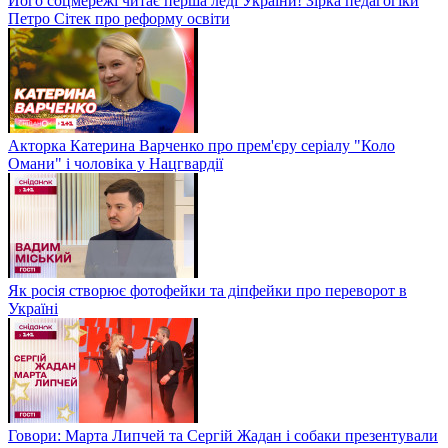
Його соцмережі читає перша леді України! Зірка педагогіки
Петро Сітек про реформу освіти
Акторка Катерина Варченко про прем'єру серіалу "Коло
Омани" і чоловіка у Нацгвардії
Як росія створює фотофейки та діпфейки про переворот в
Україні
Говори: Марта Липчей та Сергій Жадан і собаки презентували