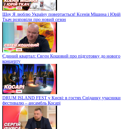
Шоу Я люблю Україну повертається! Ксенія Мішина і Юрій
Ткач розповіли про новий сезон
Єдиний квартал: Євген Кошовий про підготовку до нового
концерту
DRUM ISLAND FEST у Києві: в гостях Сніданку учасники
фестивалю – ансамбль Косарі