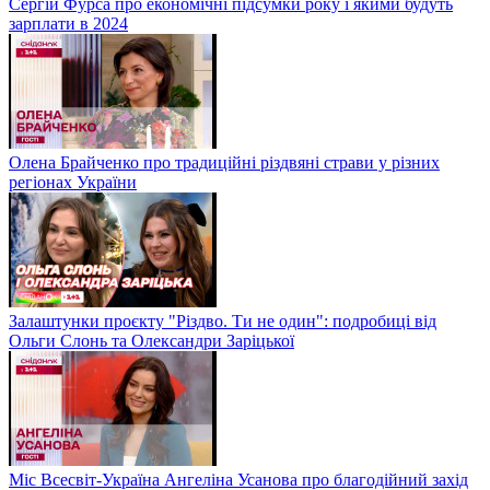
Сергій Фурса про економічні підсумки року і якими будуть
зарплати в 2024
Олена Брайченко про традиційні різдвяні страви у різних
регіонах України
Залаштунки проєкту "Різдво. Ти не один": подробиці від
Ольги Слонь та Олександри Заріцької
Міс Всесвіт-Україна Ангеліна Усанова про благодійний захід