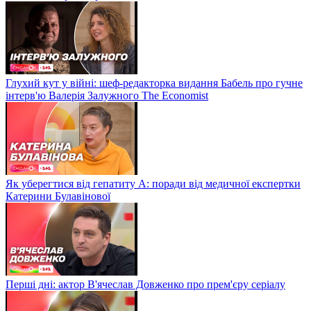
Глухий кут у війні: шеф-редакторка видання Бабель про гучне
інтерв'ю Валерія Залужного The Economist
Як уберегтися від гепатиту А: поради від медичної експертки
Катерини Булавінової
Перші дні: актор В'ячеслав Довженко про прем'єру серіалу