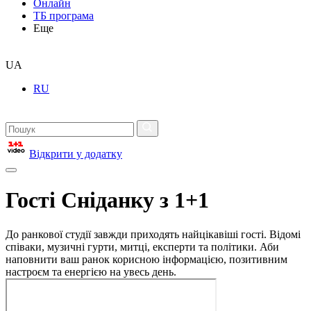
Онлайн
ТБ програма
Еще
UA
RU
Відкрити у додатку
Гості Сніданку з 1+1
До ранкової студії завжди приходять найцікавіші гості. Відомі
співаки, музичні гурти, митці, експерти та політики. Аби
наповнити ваш ранок корисною інформацією, позитивним
настроєм та енергією на увесь день.