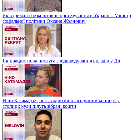
Як отримати безкоштовне протезування в Україні – Міністр
соціальної політики Оксана Жолнович
Як працює нова послуга з відшкодування вкладів у Дії
Ніно Катамадзе дасть закритий благодійний концерт у
столиці: куди підуть зібрані кошти