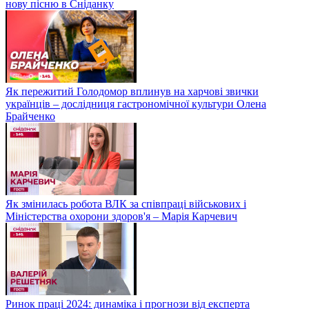
нову пісню в Сніданку
Як пережитий Голодомор вплинув на харчові звички
українців – дослідниця гастрономічної культури Олена
Брайченко
Як змінилась робота ВЛК за співпраці військових і
Міністерства охорони здоров'я – Марія Карчевич
Ринок праці 2024: динаміка і прогнози від експерта