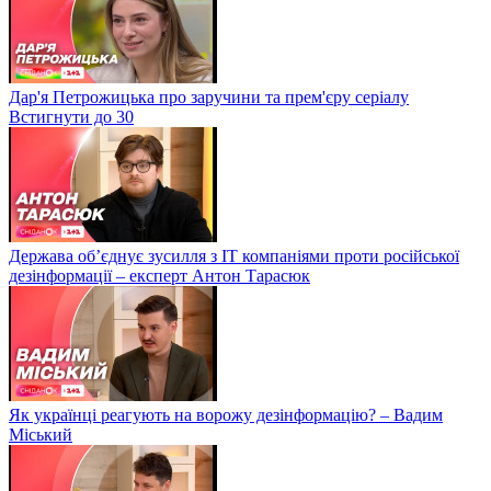
Дар'я Петрожицька про заручини та прем'єру серіалу
Встигнути до 30
Держава об’єднує зусилля з ІТ компаніями проти російської
дезінформації – експерт Антон Тарасюк
Як українці реагують на ворожу дезінформацію? – Вадим
Міський