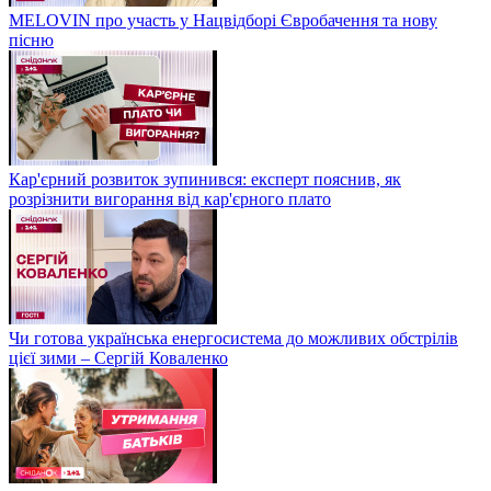
MELOVIN про участь у Нацвідборі Євробачення та нову
пісню
Кар'єрний розвиток зупинився: експерт пояснив, як
розрізнити вигорання від кар'єрного плато
Чи готова українська енергосистема до можливих обстрілів
цієї зими – Сергій Коваленко