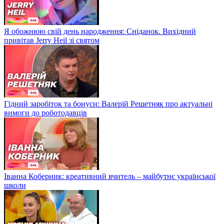
Я обожнюю свій день народження: Сніданок. Вихідний
привітав Jerry Heil зі святом
Гідний заробіток та бонуси: Валерій Решетняк про актуальні
вимоги до роботодавців
Іванна Коберник: креативний вчитель – майбутнє української
школи