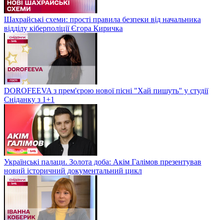
Шахрайські схеми: прості правила безпеки від начальника
відділу кіберполіції Єгора Киричка
DOROFEEVA з прем'єрою нової пісні "Хай пишуть" у студії
Сніданку з 1+1
Українські палаци. Золота доба: Акім Галімов презентував
новий історичний документальний цикл