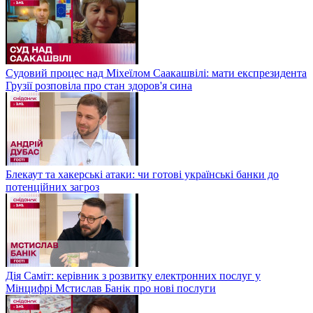
Судовий процес над Міхеїлом Саакашвілі: мати експрезидента
Грузії розповіла про стан здоров'я сина
Блекаут та хакерські атаки: чи готові українські банки до
потенційних загроз
Дія Саміт: керівник з розвитку електронних послуг у
Мінцифрі Мстислав Банік про нові послуги