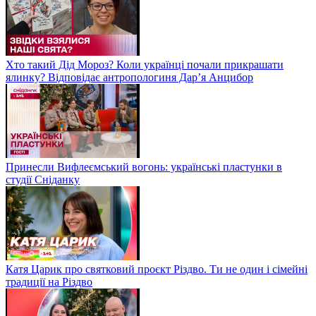
Хто такий Дід Мороз? Коли українці почали прикрашати
ялинку? Відповідає антропологиня Дарʼя Анцибор
Принесли Вифлеємський вогонь: українські пластунки в
студії Сніданку
Катя Царик про святковий проєкт Різдво. Ти не один і сімейні
традиції на Різдво