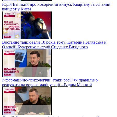
Юрій Великий про новорічний випуск Кварталу та сольний
концерт у Києві
Востаннє танцювали 10 років тому: Катерина Бєлявська й
Олексій Кучеренко в студії Сніданку Вихідного
Інформаційно-психологічні атаки росії: як правильно
реагувати на ворожі маніпуляції – Вадим Міський