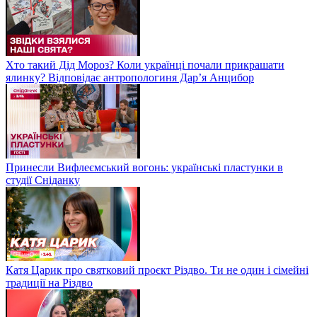
Хто такий Дід Мороз? Коли українці почали прикрашати
ялинку? Відповідає антропологиня Дарʼя Анцибор
Принесли Вифлеємський вогонь: українські пластунки в
студії Сніданку
Катя Царик про святковий проєкт Різдво. Ти не один і сімейні
традиції на Різдво