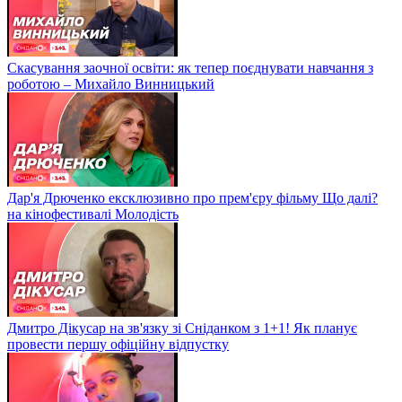
Скасування заочної освіти: як тепер поєднувати навчання з
роботою – Михайло Винницький
Дар'я Дрюченко ексклюзивно про прем'єру фільму Що далі?
на кінофестивалі Молодість
Дмитро Дікусар на зв'язку зі Сніданком з 1+1! Як планує
провести першу офіційну відпустку