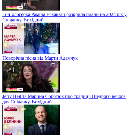
Топ-блогерка Раміна Есхакзай розкрила плани на 2024 рік у
Сніданку. Вихідний
Новорічна пісня від Марти Адамчук
Jerry Heil та Марина Соботюк про традиції Щедрого вечора
для Сніданку. Вихідний