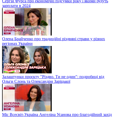
Сергій Фурса про економічні підсумки року і якими будуть
зарплати в 2024
Олена Брайченко про традиційні різдвяні страви у різних
регіонах України
Залаштунки проєкту "Різдво. Ти не один": подробиці від
Ольги Слонь та Олександри Заріцької
Міс Всесвіт-Україна Ангеліна Усанова про благодійний захід