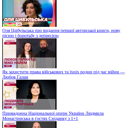
Оля Цибульська про видання першої авторської книги, нову
пісню і боротьбу з депресією
Як захистити права військових та їхніх родин під час війни —
Любов Галан
Примадонна Національної опери України Людмила
Монастирська в гостях Сніданку з 1+1