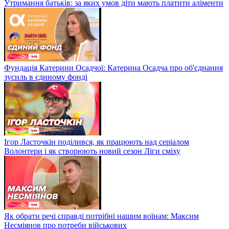
Утримання батьків: за яких умов діти мають платити аліменти
Фундація Катерини Осадчої: Катерина Осадча про об'єднання
зусиль в єдиному фонді
Ігор Ласточкін поділився, як працюють над серіалом
Волонтери і як створюють новий сезон Ліги сміху
Як обрати речі справді потрібні нашим воїнам: Максим
Несміянов про потреби військових