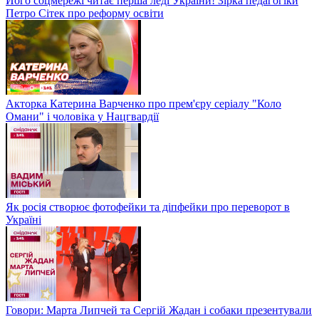
Його соцмережі читає перша леді України! Зірка педагогіки
Петро Сітек про реформу освіти
Акторка Катерина Варченко про прем'єру серіалу "Коло
Омани" і чоловіка у Нацгвардії
Як росія створює фотофейки та діпфейки про переворот в
Україні
Говори: Марта Липчей та Сергій Жадан і собаки презентували