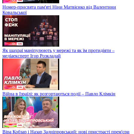
Номер-присвята пам'яті Ніни Матвієнко від Валентини
Ковальської
Як шахраї маніпулюють у мережі та як їм протидіяти –
медіаексперт Ігор Розкладай
Війна в Ізраїлі: як розгортаються події – Павло Клімкін
Віра Кобзар і Назар Задніпровський: нові пристрасті прем'єри