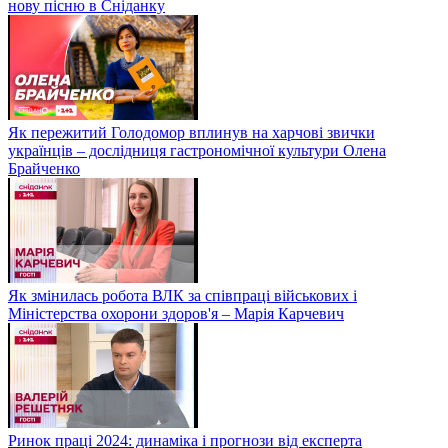
нову пісню в Сніданку
Як пережитий Голодомор вплинув на харчові звички
українців – дослідниця гастрономічної культури Олена
Брайченко
Як змінилась робота ВЛК за співпраці військових і
Міністерства охорони здоров'я – Марія Карчевич
Ринок праці 2024: динаміка і прогнози від експерта