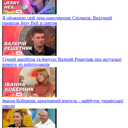
Я обожнюю свій день народження: Сніданок. Вихідний
привітав Jerry Heil зі святом
Гідний заробіток та бонуси: Валерій Решетняк про актуальні
вимоги до роботодавців
Іванна Коберник: креативний вчитель – майбутнє української
школи