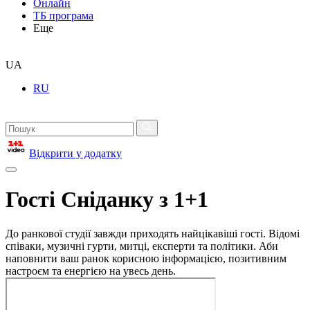
Онлайн
ТБ програма
Еще
UA
RU
Відкрити у додатку
Гості Сніданку з 1+1
До ранкової студії завжди приходять найцікавіші гості. Відомі
співаки, музичні гурти, митці, експерти та політики. Аби
наповнити ваш ранок корисною інформацією, позитивним
настроєм та енергією на увесь день.