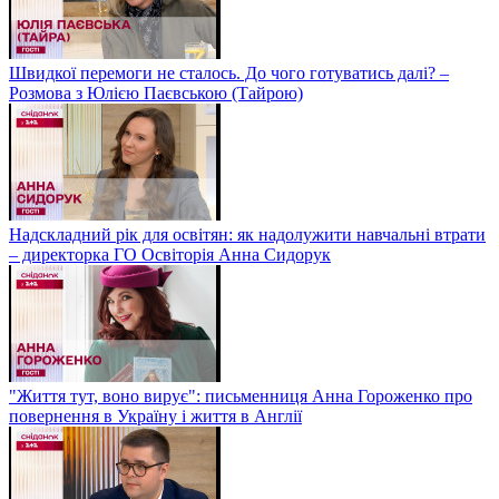
Швидкої перемоги не сталось. До чого готуватись далі? –
Розмова з Юлією Паєвською (Тайрою)
Надскладний рік для освітян: як надолужити навчальні втрати
– директорка ГО Освіторія Анна Сидорук
"Життя тут, воно вирує": письменниця Анна Гороженко про
повернення в Україну і життя в Англії