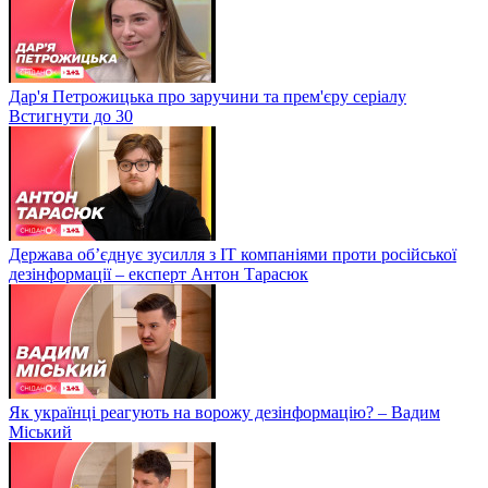
Дар'я Петрожицька про заручини та прем'єру серіалу
Встигнути до 30
Держава об’єднує зусилля з ІТ компаніями проти російської
дезінформації – експерт Антон Тарасюк
Як українці реагують на ворожу дезінформацію? – Вадим
Міський