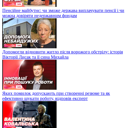
Пенсійне майбутнє: чи зможе держава виплачувати пенсії і чи
можна довіряти недержавним фондам
Допомогли відновити житло після ворожого обстрілу: історія
Вікторії Лисак та її сина Михайла
Яких помилок допускають при створенні резюме та як
ефективно шукати роботу, відповів експерт