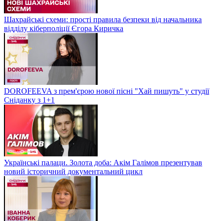
Шахрайські схеми: прості правила безпеки від начальника
відділу кіберполіції Єгора Киричка
DOROFEEVA з прем'єрою нової пісні "Хай пишуть" у студії
Сніданку з 1+1
Українські палаци. Золота доба: Акім Галімов презентував
новий історичний документальний цикл