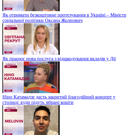
Як отримати безкоштовне протезування в Україні – Міністр
соціальної політики Оксана Жолнович
Як працює нова послуга з відшкодування вкладів у Дії
Ніно Катамадзе дасть закритий благодійний концерт у
столиці: куди підуть зібрані кошти