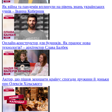
Як війна та пандемія вплинули на рівень знань українських
учнів – Іванна Коберник
Онлайн-конструктор для будинків. Як працює нова
технологія? – архітектор Слава Балбек
Актор, що пішов захищати країну: спогади дружини й доньки
про Олексія Хільського