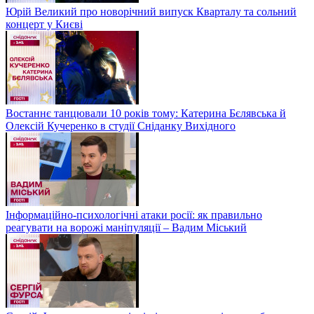
Юрій Великий про новорічний випуск Кварталу та сольний
концерт у Києві
Востаннє танцювали 10 років тому: Катерина Бєлявська й
Олексій Кучеренко в студії Сніданку Вихідного
Інформаційно-психологічні атаки росії: як правильно
реагувати на ворожі маніпуляції – Вадим Міський