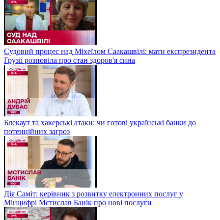
Судовий процес над Міхеїлом Саакашвілі: мати експрезидента
Грузії розповіла про стан здоров'я сина
Блекаут та хакерські атаки: чи готові українські банки до
потенційних загроз
Дія Саміт: керівник з розвитку електронних послуг у
Мінцифрі Мстислав Банік про нові послуги