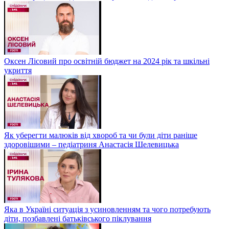
Оксен Лісовий про освітній бюджет на 2024 рік та шкільні
укриття
Як уберегти малюків від хвороб та чи були діти раніше
здоровішими – педіатриня Анастасія Шелевицька
Яка в Україні ситуація з усиновленням та чого потребують
діти, позбавлені батьківського піклування