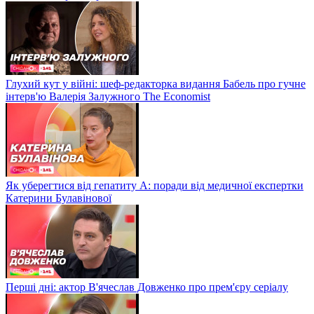
Глухий кут у війні: шеф-редакторка видання Бабель про гучне
інтерв'ю Валерія Залужного The Economist
Як уберегтися від гепатиту А: поради від медичної експертки
Катерини Булавінової
Перші дні: актор В'ячеслав Довженко про прем'єру серіалу