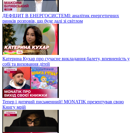
ДЕФІЦИТ В ЕНЕРГОСИСТЕМІ: аналітик енергетичних
ринків розповів, що буде далі зі світлом
Катерина Кухар про сучасне викладання балету, впевненість у
собі та виховання дітей
Тепер і дитячий письменний! MONATIK презентував свою
Книгу мрій