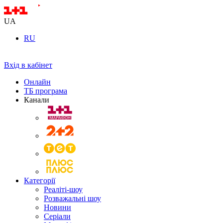
UA
RU
Вхід в кабінет
Онлайн
ТБ програма
Канали
Категорії
Реаліті-шоу
Розважальні шоу
Новини
Серіали