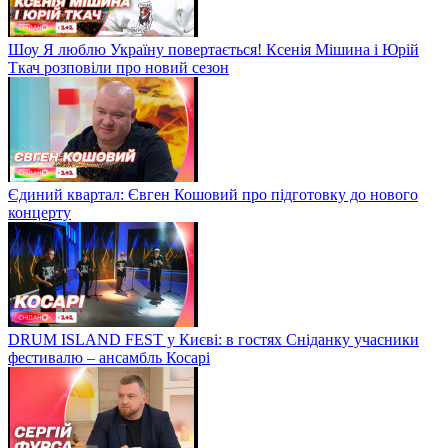
Шоу Я люблю Україну повертається! Ксенія Мішина і Юрій
Ткач розповіли про новий сезон
Єдиний квартал: Євген Кошовий про підготовку до нового
концерту
DRUM ISLAND FEST у Києві: в гостях Сніданку учасники
фестивалю – ансамбль Косарі