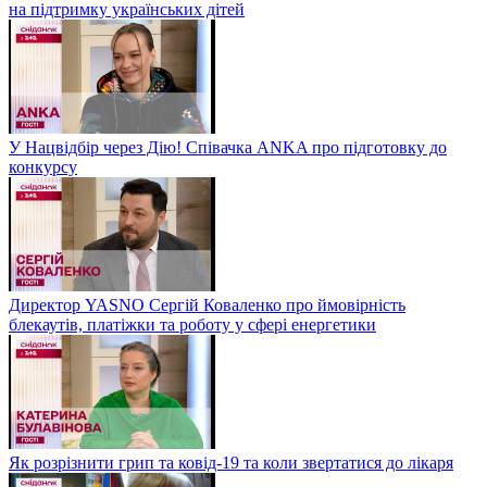
на підтримку українських дітей
У Нацвідбір через Дію! Співачка ANKA про підготовку до
конкурсу
Директор YASNO Сергій Коваленко про ймовірність
блекаутів, платіжки та роботу у сфері енергетики
Як розрізнити грип та ковід-19 та коли звертатися до лікаря