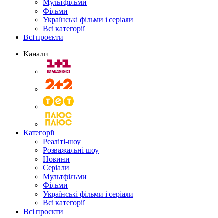
Мультфільми
Фільми
Українські фільми і серіали
Всі категорії
Всі проєкти
Канали
Категорії
Реаліті-шоу
Розважальні шоу
Новини
Серіали
Мультфільми
Фільми
Українські фільми і серіали
Всі категорії
Всі проєкти