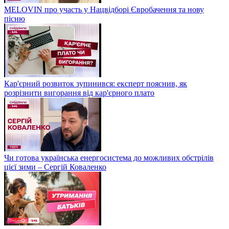
MELOVIN про участь у Нацвідборі Євробачення та нову
пісню
Кар'єрний розвиток зупинився: експерт пояснив, як
розрізнити вигорання від кар'єрного плато
Чи готова українська енергосистема до можливих обстрілів
цієї зими – Сергій Коваленко