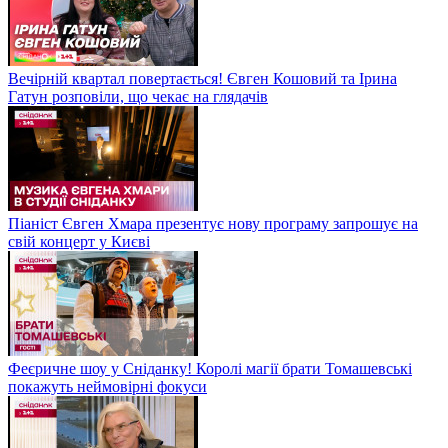
Вечірній квартал повертається! Євген Кошовий та Ірина
Гатун розповіли, що чекає на глядачів
Піаніст Євген Хмара презентує нову програму запрошує на
свій концерт у Києві
Феєричне шоу у Сніданку! Королі магії брати Томашевські
покажуть неймовірні фокуси