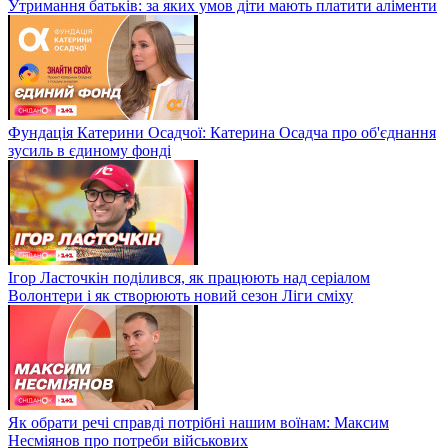
Утримання батьків: за яких умов діти мають платити аліменти
Фундація Катерини Осадчої: Катерина Осадча про об'єднання
зусиль в єдиному фонді
Ігор Ласточкін поділився, як працюють над серіалом
Волонтери і як створюють новий сезон Ліги сміху
Як обрати речі справді потрібні нашим воїнам: Максим
Несміянов про потреби військових