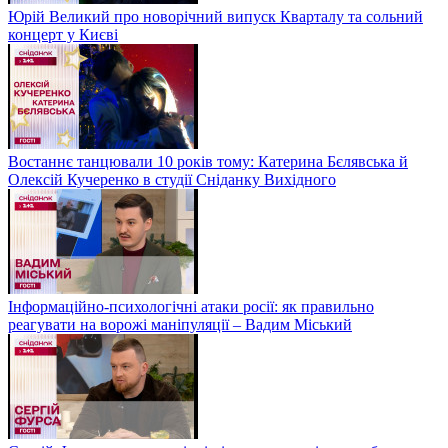
Юрій Великий про новорічний випуск Кварталу та сольний
концерт у Києві
Востаннє танцювали 10 років тому: Катерина Бєлявська й
Олексій Кучеренко в студії Сніданку Вихідного
Інформаційно-психологічні атаки росії: як правильно
реагувати на ворожі маніпуляції – Вадим Міський