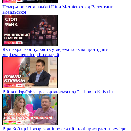
Номер-присвята пам'яті Ніни Матвієнко від Валентини
Ковальської
Як шахраї маніпулюють у мережі та як їм протидіяти –
медіаексперт Ігор Розкладай
Війна в Ізраїлі: як розгортаються події – Павло Клімкін
Віра Кобзар і Назар Задніпровський: нові пристрасті прем'єри