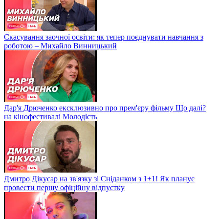
Скасування заочної освіти: як тепер поєднувати навчання з
роботою – Михайло Винницький
Дар'я Дрюченко ексклюзивно про прем'єру фільму Що далі?
на кінофестивалі Молодість
Дмитро Дікусар на зв'язку зі Сніданком з 1+1! Як планує
провести першу офіційну відпустку