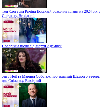
Топ-блогерка Раміна Есхакзай розкрила плани на 2024 рік у
Сніданку. Вихідний
Новорічна пісня від Марти Адамчук
Jerry Heil та Марина Соботюк про традиції Щедрого вечора
для Сніданку. Вихідний