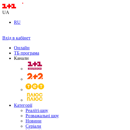
UA
RU
Вхід в кабінет
Онлайн
ТБ програма
Канали
Категорії
Реаліті-шоу
Розважальні шоу
Новини
Серіали