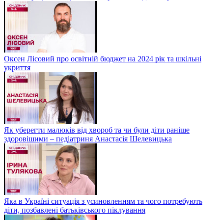
Оксен Лісовий про освітній бюджет на 2024 рік та шкільні
укриття
Як уберегти малюків від хвороб та чи були діти раніше
здоровішими – педіатриня Анастасія Шелевицька
Яка в Україні ситуація з усиновленням та чого потребують
діти, позбавлені батьківського піклування