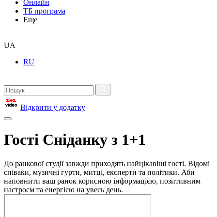
Онлайн
ТБ програма
Еще
UA
RU
Відкрити у додатку
Гості Сніданку з 1+1
До ранкової студії завжди приходять найцікавіші гості. Відомі
співаки, музичні гурти, митці, експерти та політики. Аби
наповнити ваш ранок корисною інформацією, позитивним
настроєм та енергією на увесь день.