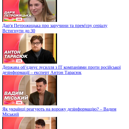
Дар'я Петрожицька про заручини та прем'єру серіалу
Встигнути до 30
Держава об’єднує зусилля з ІТ компаніями проти російської
дезінформації – експерт Антон Тарасюк
Як українці реагують на ворожу дезінформацію? – Вадим
Міський