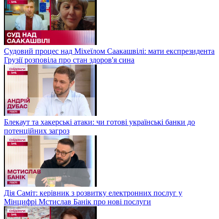
Судовий процес над Міхеїлом Саакашвілі: мати експрезидента
Грузії розповіла про стан здоров'я сина
Блекаут та хакерські атаки: чи готові українські банки до
потенційних загроз
Дія Саміт: керівник з розвитку електронних послуг у
Мінцифрі Мстислав Банік про нові послуги