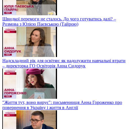
Швидкої перемоги не сталось. До чого готуватись далі? –
Розмова з Юлією Паєвською (Тайрою)
Надскладний рік для освітян: як надолужити навчальні втрати
– директорка ГО Освіторія Анна Сидорук
"Життя тут, воно вирує": письменниця Анна Гороженко про
повернення в Україну і життя в Англії