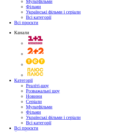
Мультфільми
Фільми
Українські фільми і серіали
Всі категорії
Всі проєкти
Канали
Категорії
Реаліті-шоу
Розважальні шоу
Новини
Серіали
Мультфільми
Фільми
Українські фільми і серіали
Всі категорії
Всі проєкти