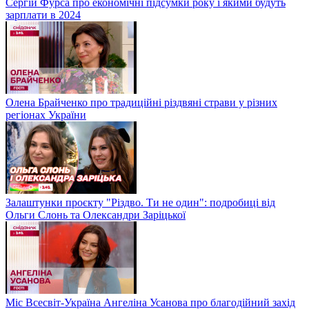
Сергій Фурса про економічні підсумки року і якими будуть
зарплати в 2024
Олена Брайченко про традиційні різдвяні страви у різних
регіонах України
Залаштунки проєкту "Різдво. Ти не один": подробиці від
Ольги Слонь та Олександри Заріцької
Міс Всесвіт-Україна Ангеліна Усанова про благодійний захід