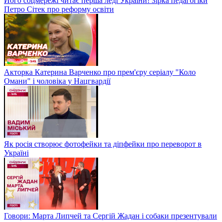
Його соцмережі читає перша леді України! Зірка педагогіки
Петро Сітек про реформу освіти
Акторка Катерина Варченко про прем'єру серіалу "Коло
Омани" і чоловіка у Нацгвардії
Як росія створює фотофейки та діпфейки про переворот в
Україні
Говори: Марта Липчей та Сергій Жадан і собаки презентували