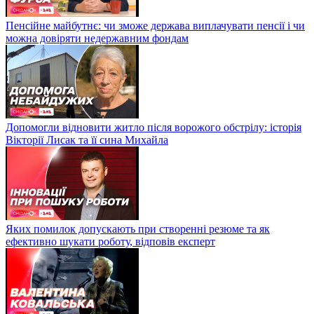
Пенсійне майбутнє: чи зможе держава виплачувати пенсії і чи
можна довіряти недержавним фондам
Допомогли відновити житло після ворожого обстрілу: історія
Вікторії Лисак та її сина Михайла
Яких помилок допускають при створенні резюме та як
ефективно шукати роботу, відповів експерт