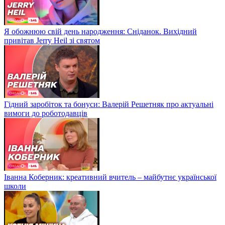
Я обожнюю свій день народження: Сніданок. Вихідний
привітав Jerry Heil зі святом
Гідний заробіток та бонуси: Валерій Решетняк про актуальні
вимоги до роботодавців
Іванна Коберник: креативний вчитель – майбутнє української
школи