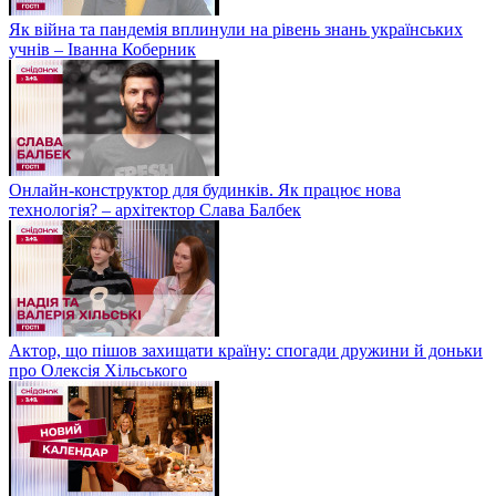
Як війна та пандемія вплинули на рівень знань українських
учнів – Іванна Коберник
Онлайн-конструктор для будинків. Як працює нова
технологія? – архітектор Слава Балбек
Актор, що пішов захищати країну: спогади дружини й доньки
про Олексія Хільського