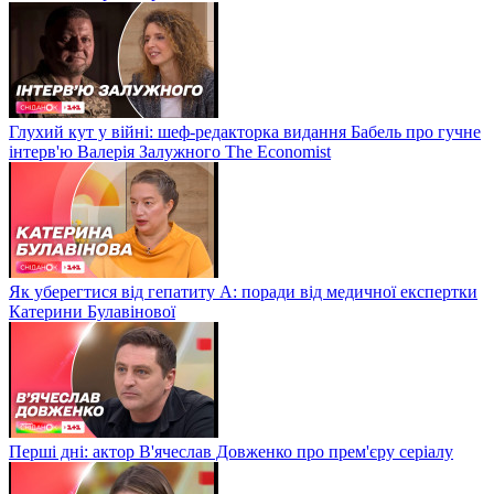
Глухий кут у війні: шеф-редакторка видання Бабель про гучне
інтерв'ю Валерія Залужного The Economist
Як уберегтися від гепатиту А: поради від медичної експертки
Катерини Булавінової
Перші дні: актор В'ячеслав Довженко про прем'єру серіалу