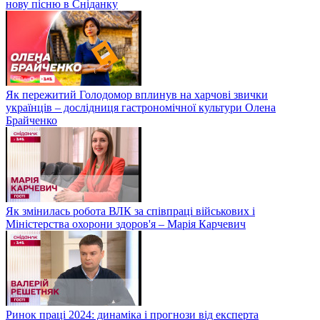
нову пісню в Сніданку
Як пережитий Голодомор вплинув на харчові звички
українців – дослідниця гастрономічної культури Олена
Брайченко
Як змінилась робота ВЛК за співпраці військових і
Міністерства охорони здоров'я – Марія Карчевич
Ринок праці 2024: динаміка і прогнози від експерта