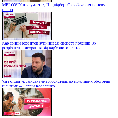
MELOVIN про участь у Нацвідборі Євробачення та нову
пісню
Кар'єрний розвиток зупинився: експерт пояснив, як
розрізнити вигорання від кар'єрного плато
Чи готова українська енергосистема до можливих обстрілів
цієї зими – Сергій Коваленко