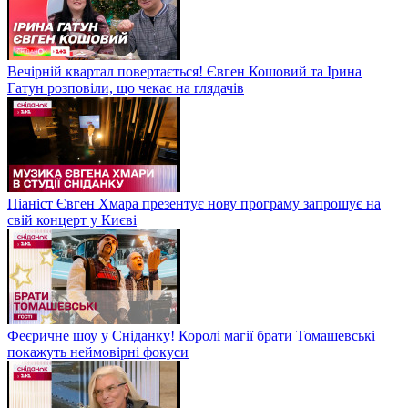
Вечірній квартал повертається! Євген Кошовий та Ірина
Гатун розповіли, що чекає на глядачів
Піаніст Євген Хмара презентує нову програму запрошує на
свій концерт у Києві
Феєричне шоу у Сніданку! Королі магії брати Томашевські
покажуть неймовірні фокуси