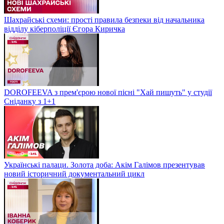
Шахрайські схеми: прості правила безпеки від начальника
відділу кіберполіції Єгора Киричка
DOROFEEVA з прем'єрою нової пісні "Хай пишуть" у студії
Сніданку з 1+1
Українські палаци. Золота доба: Акім Галімов презентував
новий історичний документальний цикл