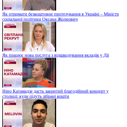
Як отримати безкоштовне протезування в Україні – Міністр
соціальної політики Оксана Жолнович
Як працює нова послуга з відшкодування вкладів у Дії
Ніно Катамадзе дасть закритий благодійний концерт у
столиці: куди підуть зібрані кошти