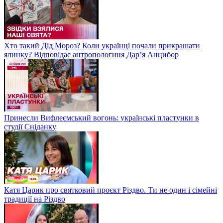
Хто такий Дід Мороз? Коли українці почали прикрашати
ялинку? Відповідає антропологиня Дарʼя Анцибор
Принесли Вифлеємський вогонь: українські пластунки в
студії Сніданку
Катя Царик про святковий проєкт Різдво. Ти не один і сімейні
традиції на Різдво