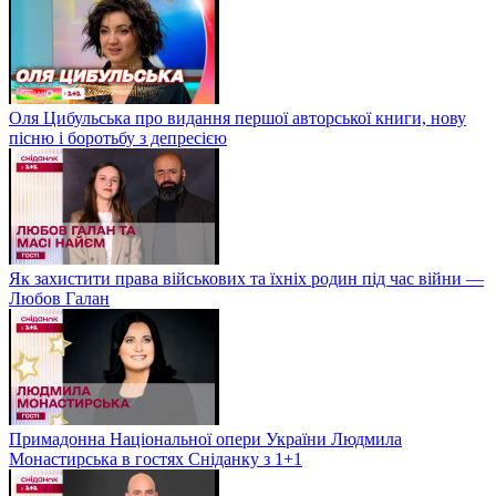
Оля Цибульська про видання першої авторської книги, нову
пісню і боротьбу з депресією
Як захистити права військових та їхніх родин під час війни —
Любов Галан
Примадонна Національної опери України Людмила
Монастирська в гостях Сніданку з 1+1