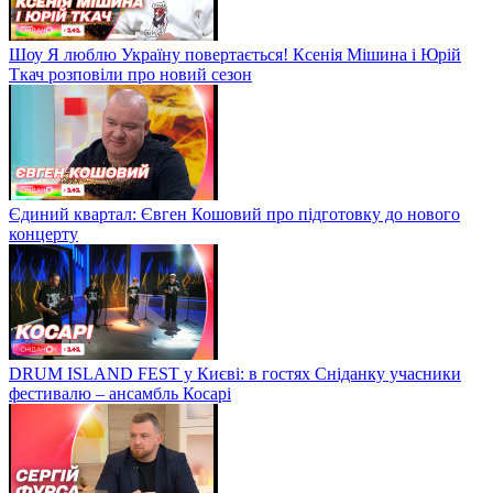
Шоу Я люблю Україну повертається! Ксенія Мішина і Юрій
Ткач розповіли про новий сезон
Єдиний квартал: Євген Кошовий про підготовку до нового
концерту
DRUM ISLAND FEST у Києві: в гостях Сніданку учасники
фестивалю – ансамбль Косарі