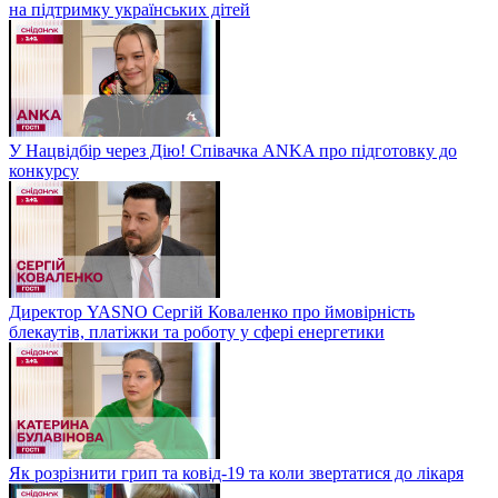
на підтримку українських дітей
У Нацвідбір через Дію! Співачка ANKA про підготовку до
конкурсу
Директор YASNO Сергій Коваленко про ймовірність
блекаутів, платіжки та роботу у сфері енергетики
Як розрізнити грип та ковід-19 та коли звертатися до лікаря