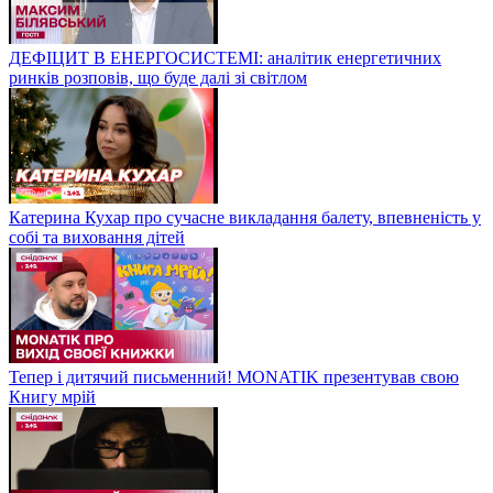
ДЕФІЦИТ В ЕНЕРГОСИСТЕМІ: аналітик енергетичних
ринків розповів, що буде далі зі світлом
Катерина Кухар про сучасне викладання балету, впевненість у
собі та виховання дітей
Тепер і дитячий письменний! MONATIK презентував свою
Книгу мрій