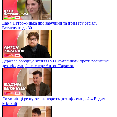
Дар'я Петрожицька про заручини та прем'єру серіалу
Встигнути до 30
Держава об’єднує зусилля з ІТ компаніями проти російської
дезінформації – експерт Антон Тарасюк
Як українці реагують на ворожу дезінформацію? – Вадим
Міський