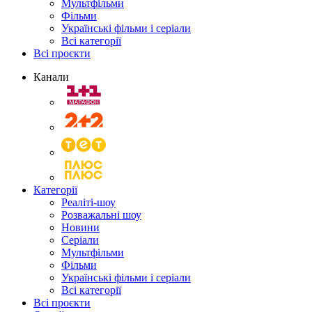
Мультфільми
Фільми
Українські фільми і серіали
Всі категорії
Всі проєкти
Канали
Категорії
Реаліті-шоу
Розважальні шоу
Новини
Серіали
Мультфільми
Фільми
Українські фільми і серіали
Всі категорії
Всі проєкти