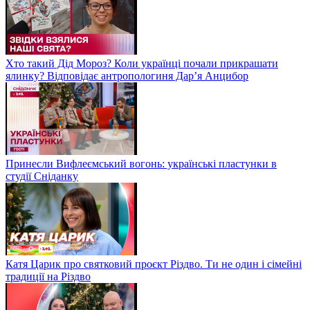
Хто такий Дід Мороз? Коли українці почали прикрашати
ялинку? Відповідає антропологиня Дарʼя Анцибор
Принесли Вифлеємський вогонь: українські пластунки в
студії Сніданку
Катя Царик про святковий проєкт Різдво. Ти не один і сімейні
традиції на Різдво