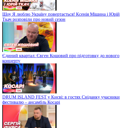
Шоу Я люблю Україну повертається! Ксенія Мішина і Юрій
Ткач розповіли про новий сезон
Єдиний квартал: Євген Кошовий про підготовку до нового
концерту
DRUM ISLAND FEST у Києві: в гостях Сніданку учасники
фестивалю – ансамбль Косарі