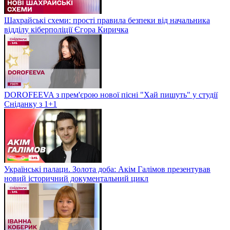
Шахрайські схеми: прості правила безпеки від начальника
відділу кіберполіції Єгора Киричка
DOROFEEVA з прем'єрою нової пісні "Хай пишуть" у студії
Сніданку з 1+1
Українські палаци. Золота доба: Акім Галімов презентував
новий історичний документальний цикл