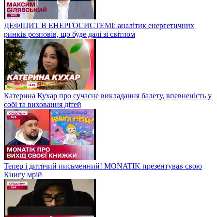
ДЕФІЦИТ В ЕНЕРГОСИСТЕМІ: аналітик енергетичних
ринків розповів, що буде далі зі світлом
Катерина Кухар про сучасне викладання балету, впевненість у
собі та виховання дітей
Тепер і дитячий письменний! MONATIK презентував свою
Книгу мрій