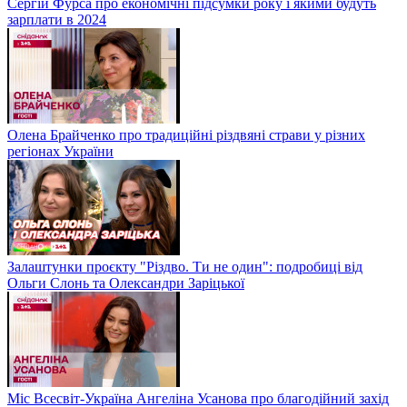
Сергій Фурса про економічні підсумки року і якими будуть
зарплати в 2024
Олена Брайченко про традиційні різдвяні страви у різних
регіонах України
Залаштунки проєкту "Різдво. Ти не один": подробиці від
Ольги Слонь та Олександри Заріцької
Міс Всесвіт-Україна Ангеліна Усанова про благодійний захід