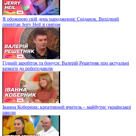
Я обожнюю свій день народження: Сніданок. Вихідний
привітав Jerry Heil зі святом
Гідний заробіток та бонуси: Валерій Решетняк про актуальні
вимоги до роботодавців
Іванна Коберник: креативний вчитель – майбутнє української
школи