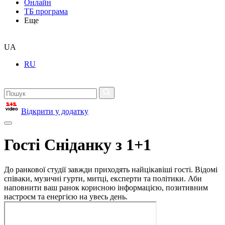
Онлайн
ТБ програма
Еще
UA
RU
Відкрити у додатку
Гості Сніданку з 1+1
До ранкової студії завжди приходять найцікавіші гості. Відомі
співаки, музичні гурти, митці, експерти та політики. Аби
наповнити ваш ранок корисною інформацією, позитивним
настроєм та енергією на увесь день.