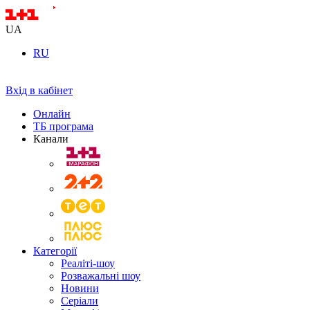
UA
RU
Вхід в кабінет
Онлайн
ТБ програма
Канали
Категорії
Реаліті-шоу
Розважальні шоу
Новини
Серіали