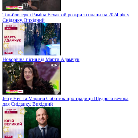
Топ-блогерка Раміна Есхакзай розкрила плани на 2024 рік у
Сніданку. Вихідний
Новорічна пісня від Марти Адамчук
Jerry Heil та Марина Соботюк про традиції Щедрого вечора
для Сніданку. Вихідний