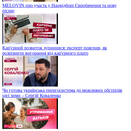
MELOVIN про участь у Нацвідборі Євробачення та нову
пісню
Кар'єрний розвиток зупинився: експерт пояснив, як
розрізнити вигорання від кар'єрного плато
Чи готова українська енергосистема до можливих обстрілів
цієї зими – Сергій Коваленко