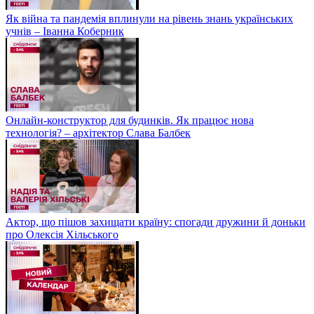
Як війна та пандемія вплинули на рівень знань українських
учнів – Іванна Коберник
Онлайн-конструктор для будинків. Як працює нова
технологія? – архітектор Слава Балбек
Актор, що пішов захищати країну: спогади дружини й доньки
про Олексія Хільського