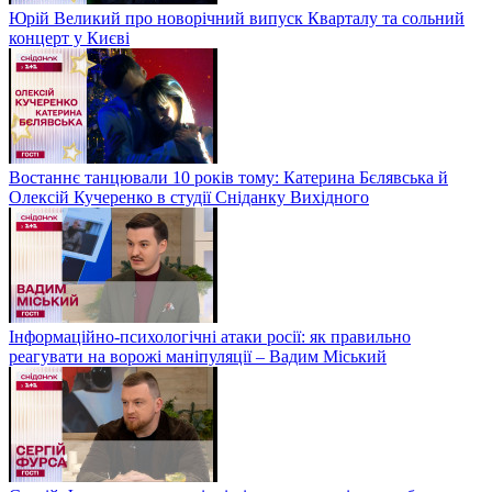
Юрій Великий про новорічний випуск Кварталу та сольний
концерт у Києві
Востаннє танцювали 10 років тому: Катерина Бєлявська й
Олексій Кучеренко в студії Сніданку Вихідного
Інформаційно-психологічні атаки росії: як правильно
реагувати на ворожі маніпуляції – Вадим Міський