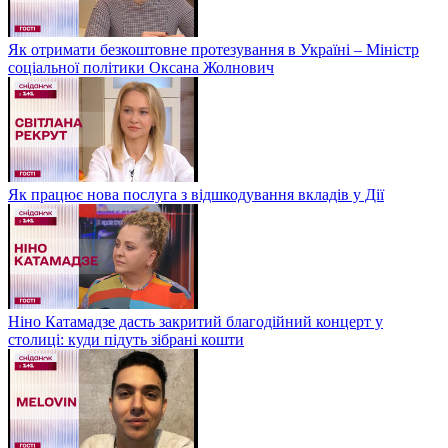
Як отримати безкоштовне протезування в Україні – Міністр
соціальної політики Оксана Жолнович
Як працює нова послуга з відшкодування вкладів у Дії
Ніно Катамадзе дасть закритий благодійний концерт у
столиці: куди підуть зібрані кошти