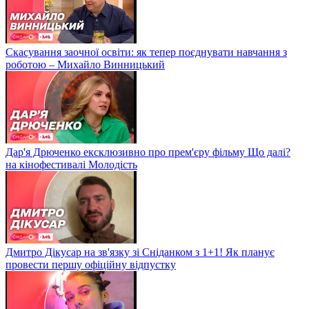
Скасування заочної освіти: як тепер поєднувати навчання з
роботою – Михайло Винницький
Дар'я Дрюченко ексклюзивно про прем'єру фільму Що далі?
на кінофестивалі Молодість
Дмитро Дікусар на зв'язку зі Сніданком з 1+1! Як планує
провести першу офіційну відпустку