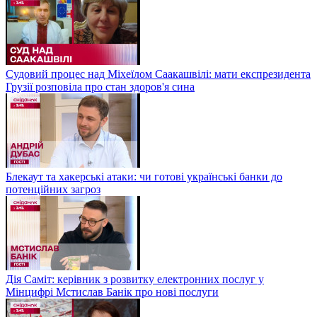
Судовий процес над Міхеїлом Саакашвілі: мати експрезидента
Грузії розповіла про стан здоров'я сина
Блекаут та хакерські атаки: чи готові українські банки до
потенційних загроз
Дія Саміт: керівник з розвитку електронних послуг у
Мінцифрі Мстислав Банік про нові послуги