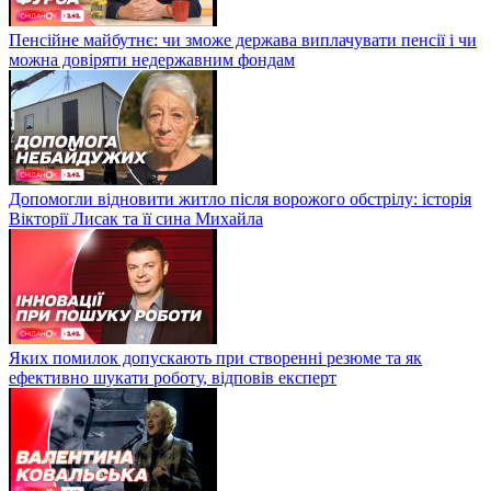
Пенсійне майбутнє: чи зможе держава виплачувати пенсії і чи
можна довіряти недержавним фондам
Допомогли відновити житло після ворожого обстрілу: історія
Вікторії Лисак та її сина Михайла
Яких помилок допускають при створенні резюме та як
ефективно шукати роботу, відповів експерт