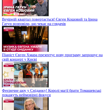
Вечірній квартал повертається! Євген Кошовий та Ірина
Гатун розповіли, що чекає на глядачів
Піаніст Євген Хмара презентує нову програму запрошує на
свій концерт у Києві
Феєричне шоу у Сніданку! Королі магії брати Томашевські
покажуть неймовірні фокуси