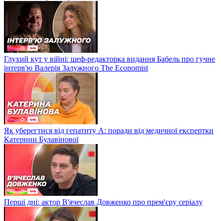
Глухий кут у війні: шеф-редакторка видання Бабель про гучне
інтерв'ю Валерія Залужного The Economist
Як уберегтися від гепатиту А: поради від медичної експертки
Катерини Булавінової
Перші дні: актор В'ячеслав Довженко про прем'єру серіалу