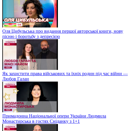
Оля Цибульська про видання першої авторської книги, нову
пісню і боротьбу з депресією
Як захистити права військових та їхніх родин під час війни —
Любов Галан
Примадонна Національної опери України Людмила
Монастирська в гостях Сніданку з 1+1