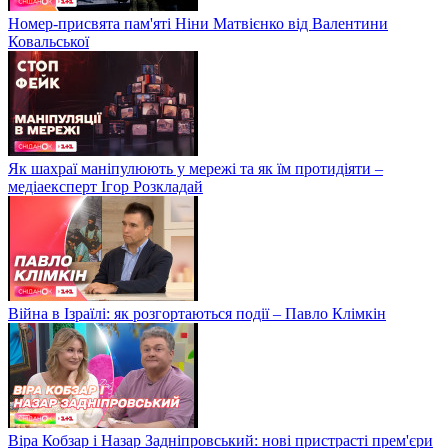
Номер-присвята пам'яті Ніни Матвієнко від Валентини
Ковальської
Як шахраї маніпулюють у мережі та як їм протидіяти –
медіаексперт Ігор Розкладай
Війна в Ізраїлі: як розгортаються події – Павло Клімкін
Віра Кобзар і Назар Задніпровський: нові пристрасті прем'єри