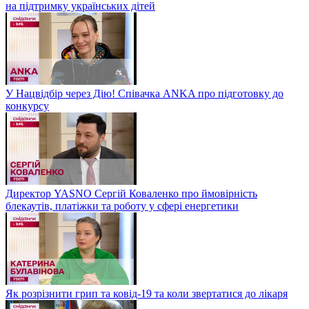
на підтримку українських дітей
У Нацвідбір через Дію! Співачка ANKA про підготовку до
конкурсу
Директор YASNO Сергій Коваленко про ймовірність
блекаутів, платіжки та роботу у сфері енергетики
Як розрізнити грип та ковід-19 та коли звертатися до лікаря