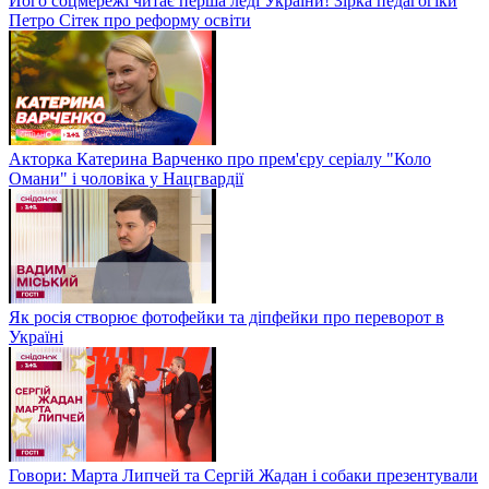
Його соцмережі читає перша леді України! Зірка педагогіки
Петро Сітек про реформу освіти
Акторка Катерина Варченко про прем'єру серіалу "Коло
Омани" і чоловіка у Нацгвардії
Як росія створює фотофейки та діпфейки про переворот в
Україні
Говори: Марта Липчей та Сергій Жадан і собаки презентували