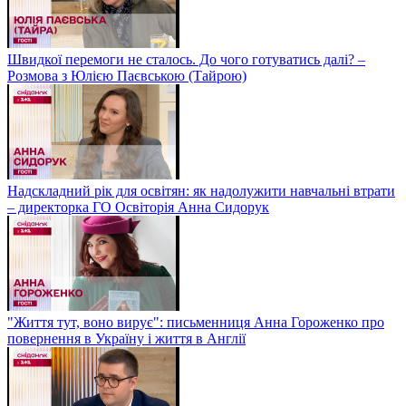
Швидкої перемоги не сталось. До чого готуватись далі? –
Розмова з Юлією Паєвською (Тайрою)
Надскладний рік для освітян: як надолужити навчальні втрати
– директорка ГО Освіторія Анна Сидорук
"Життя тут, воно вирує": письменниця Анна Гороженко про
повернення в Україну і життя в Англії