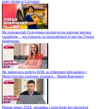
нову пісню в Сніданку
Як пережитий Голодомор вплинув на харчові звички
українців – дослідниця гастрономічної культури Олена
Брайченко
Як змінилась робота ВЛК за співпраці військових і
Міністерства охорони здоров'я – Марія Карчевич
Ринок праці 2024: динаміка і прогнози від експерта