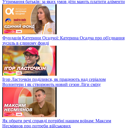
Утримання батьків: за яких умов діти мають платити аліменти
Фундація Катерини Осадчої: Катерина Осадча про об'єднання
зусиль в єдиному фонді
Ігор Ласточкін поділився, як працюють над серіалом
Волонтери і як створюють новий сезон Ліги сміху
Як обрати речі справді потрібні нашим воїнам: Максим
Несміянов про потреби військових