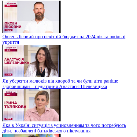
Оксен Лісовий про освітній бюджет на 2024 рік та шкільні
укриття
Як уберегти малюків від хвороб та чи були діти раніше
здоровішими – педіатриня Анастасія Шелевицька
Яка в Україні ситуація з усиновленням та чого потребують
діти, позбавлені батьківського піклування