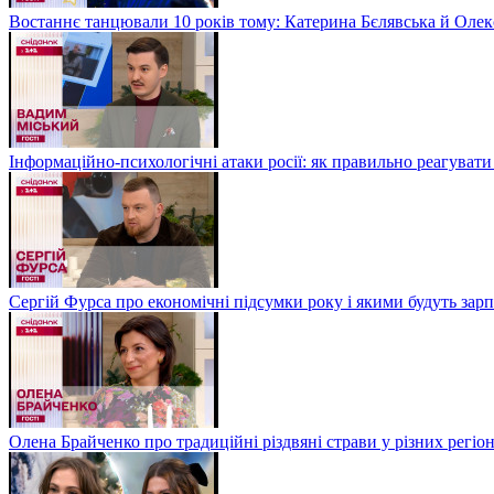
Востаннє танцювали 10 років тому: Катерина Бєлявська й Олекс
Інформаційно-психологічні атаки росії: як правильно реагувати
Сергій Фурса про економічні підсумки року і якими будуть зарп
Олена Брайченко про традиційні різдвяні страви у різних регіо