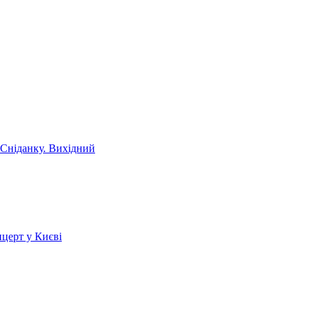
 Сніданку. Вихідний
церт у Києві