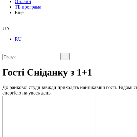
Онлайн
ТБ програма
Еще
UA
RU
Гості Сніданку з 1+1
До ранкової студії завжди приходять найцікавіші гості. Відомі
енергією на увесь день.