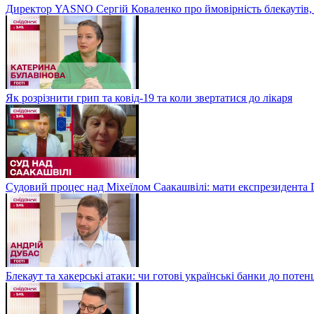
Директор YASNO Сергій Коваленко про ймовірність блекаутів, 
Як розрізнити грип та ковід-19 та коли звертатися до лікаря
Судовий процес над Міхеїлом Саакашвілі: мати експрезидента Гр
Блекаут та хакерські атаки: чи готові українські банки до потен