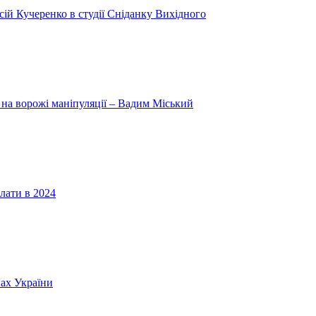
ій Кучеренко в студії Сніданку Вихідного
 на ворожі маніпуляції – Вадим Міський
лати в 2024
нах України