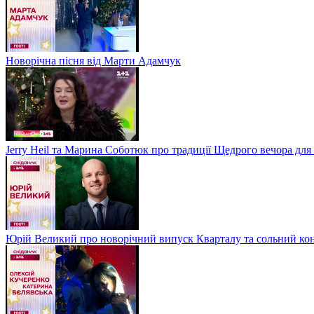
Новорічна пісня від Марти Адамчук
Jerry Heil та Марина Соботюк про традиції Щедрого вечора для
Юрій Великий про новорічний випуск Кварталу та сольний кон