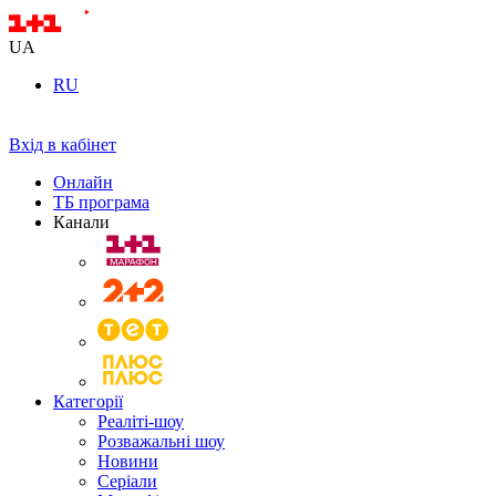
UA
RU
Вхід в кабінет
Онлайн
ТБ програма
Канали
Категорії
Реаліті-шоу
Розважальні шоу
Новини
Серіали