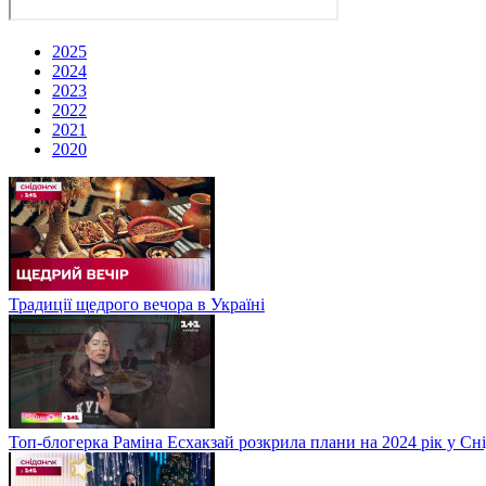
2025
2024
2023
2022
2021
2020
Традиції щедрого вечора в Україні
Топ-блогерка Раміна Есхакзай розкрила плани на 2024 рік у Сн