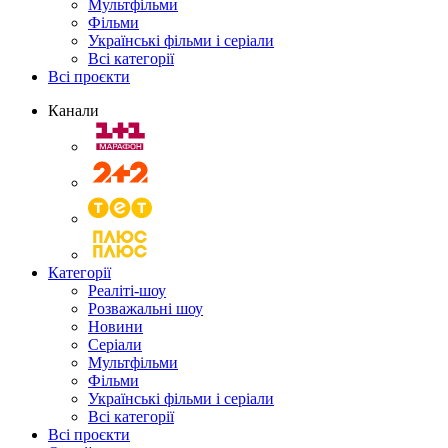
Мультфільми
Фільми
Українські фільми і серіали
Всі категорії
Всі проєкти
Канали
Категорії
Реаліті-шоу
Розважальні шоу
Новини
Серіали
Мультфільми
Фільми
Українські фільми і серіали
Всі категорії
Всі проєкти