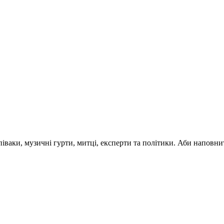
 співаки, музичні гурти, митці, експерти та політики. Аби напо