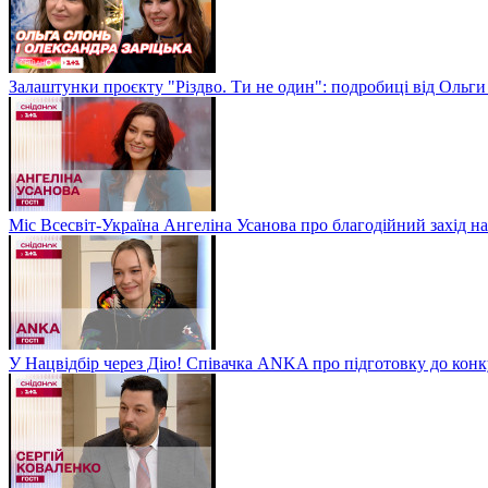
Залаштунки проєкту "Різдво. Ти не один": подробиці від Ольги
Міс Всесвіт-Україна Ангеліна Усанова про благодійний захід на
У Нацвідбір через Дію! Співачка ANKA про підготовку до кон