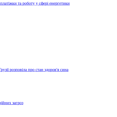
платіжки та роботу у сфері енергетики
узії розповіла про стан здоров'я сина
ційних загроз