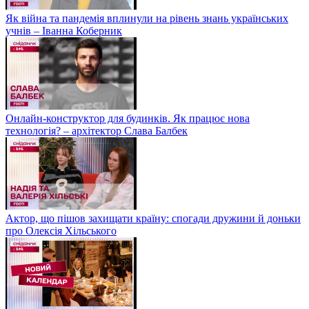
Як війна та пандемія вплинули на рівень знань українських
учнів – Іванна Коберник
Онлайн-конструктор для будинків. Як працює нова
технологія? – архітектор Слава Балбек
Актор, що пішов захищати країну: спогади дружини й доньки
про Олексія Хільського