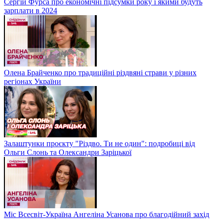
Сергій Фурса про економічні підсумки року і якими будуть
зарплати в 2024
Олена Брайченко про традиційні різдвяні страви у різних
регіонах України
Залаштунки проєкту "Різдво. Ти не один": подробиці від
Ольги Слонь та Олександри Заріцької
Міс Всесвіт-Україна Ангеліна Усанова про благодійний захід