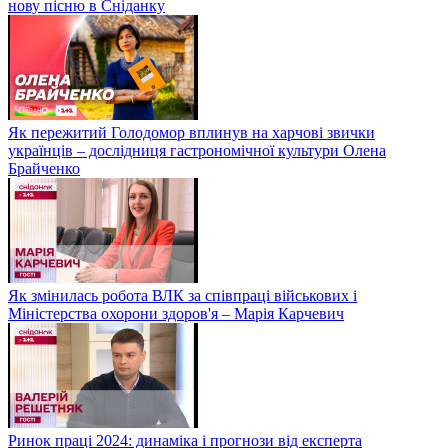
нову пісню в Сніданку
Як пережитий Голодомор вплинув на харчові звички
українців – дослідниця гастрономічної культури Олена
Брайченко
Як змінилась робота ВЛК за співпраці військових і
Міністерства охорони здоров'я – Марія Карчевич
Ринок праці 2024: динаміка і прогнози від експерта