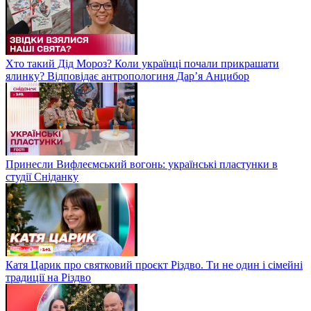
Хто такий Дід Мороз? Коли українці почали прикрашати
ялинку? Відповідає антропологиня Дарʼя Анцибор
Принесли Вифлеємський вогонь: українські пластунки в
студії Сніданку
Катя Царик про святковий проєкт Різдво. Ти не один і сімейні
традиції на Різдво