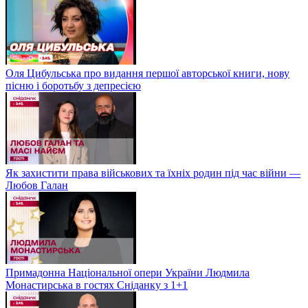
Оля Цибульська про видання першої авторської книги, нову
пісню і боротьбу з депресією
Як захистити права військових та їхніх родин під час війни —
Любов Галан
Примадонна Національної опери України Людмила
Монастирська в гостях Сніданку з 1+1