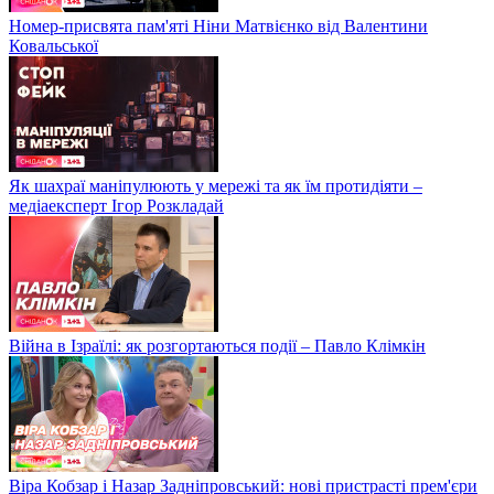
Номер-присвята пам'яті Ніни Матвієнко від Валентини
Ковальської
Як шахраї маніпулюють у мережі та як їм протидіяти –
медіаексперт Ігор Розкладай
Війна в Ізраїлі: як розгортаються події – Павло Клімкін
Віра Кобзар і Назар Задніпровський: нові пристрасті прем'єри