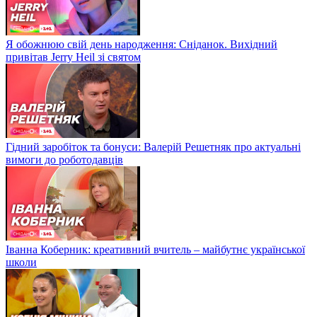
Я обожнюю свій день народження: Сніданок. Вихідний
привітав Jerry Heil зі святом
Гідний заробіток та бонуси: Валерій Решетняк про актуальні
вимоги до роботодавців
Іванна Коберник: креативний вчитель – майбутнє української
школи