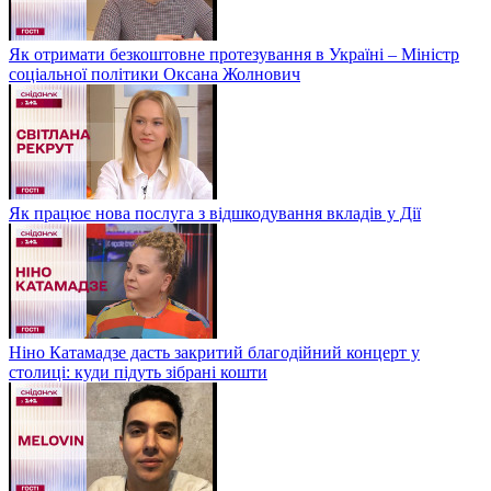
Як отримати безкоштовне протезування в Україні – Міністр
соціальної політики Оксана Жолнович
Як працює нова послуга з відшкодування вкладів у Дії
Ніно Катамадзе дасть закритий благодійний концерт у
столиці: куди підуть зібрані кошти