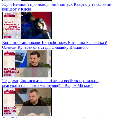
Юрій Великий про новорічний випуск Кварталу та сольний
концерт у Києві
Востаннє танцювали 10 років тому: Катерина Бєлявська й
Олексій Кучеренко в студії Сніданку Вихідного
Інформаційно-психологічні атаки росії: як правильно
реагувати на ворожі маніпуляції – Вадим Міський