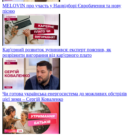
MELOVIN про участь у Нацвідборі Євробачення та нову
пісню
Кар'єрний розвиток зупинився: експерт пояснив, як
розрізнити вигорання від кар'єрного плато
Чи готова українська енергосистема до можливих обстрілів
цієї зими – Сергій Коваленко