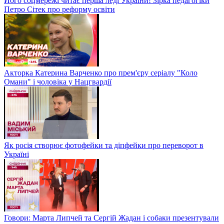
Його соцмережі читає перша леді України! Зірка педагогіки
Петро Сітек про реформу освіти
Акторка Катерина Варченко про прем'єру серіалу "Коло
Омани" і чоловіка у Нацгвардії
Як росія створює фотофейки та діпфейки про переворот в
Україні
Говори: Марта Липчей та Сергій Жадан і собаки презентували