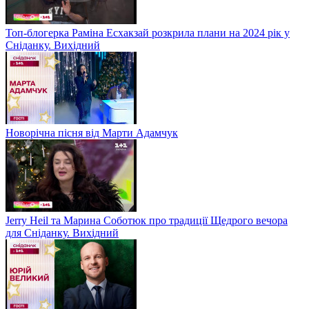
Топ-блогерка Раміна Есхакзай розкрила плани на 2024 рік у
Сніданку. Вихідний
Новорічна пісня від Марти Адамчук
Jerry Heil та Марина Соботюк про традиції Щедрого вечора
для Сніданку. Вихідний