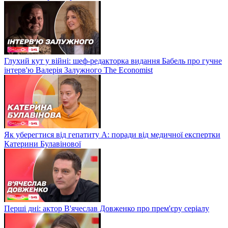
Глухий кут у війні: шеф-редакторка видання Бабель про гучне
інтерв'ю Валерія Залужного The Economist
Як уберегтися від гепатиту А: поради від медичної експертки
Катерини Булавінової
Перші дні: актор В'ячеслав Довженко про прем'єру серіалу