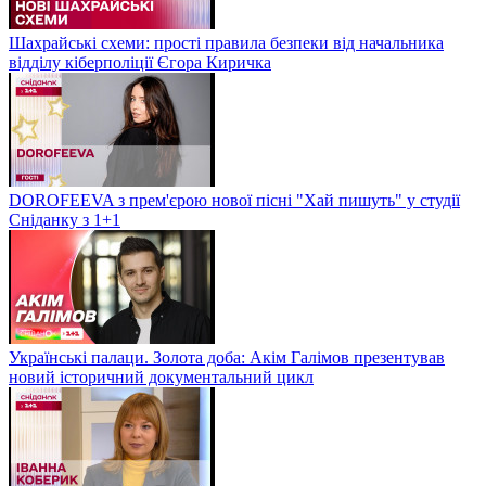
Шахрайські схеми: прості правила безпеки від начальника
відділу кіберполіції Єгора Киричка
DOROFEEVA з прем'єрою нової пісні "Хай пишуть" у студії
Сніданку з 1+1
Українські палаци. Золота доба: Акім Галімов презентував
новий історичний документальний цикл