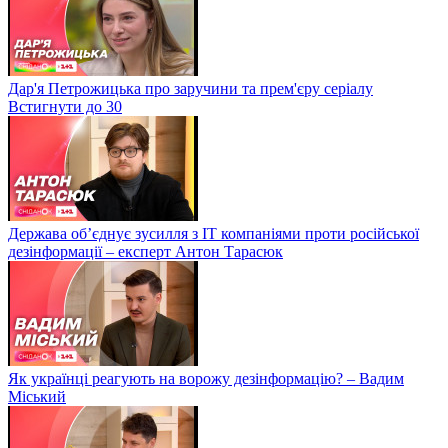
Дар'я Петрожицька про заручини та прем'єру серіалу
Встигнути до 30
Держава об’єднує зусилля з ІТ компаніями проти російської
дезінформації – експерт Антон Тарасюк
Як українці реагують на ворожу дезінформацію? – Вадим
Міський