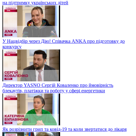
на підтримку українських дітей
У Нацвідбір через Дію! Співачка ANKA про підготовку до
конкурсу
Директор YASNO Сергій Коваленко про ймовірність
блекаутів, платіжки та роботу у сфері енергетики
Як розрізнити грип та ковід-19 та коли звертатися до лікаря