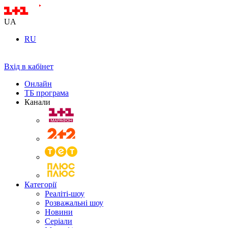
UA
RU
Вхід в кабінет
Онлайн
ТБ програма
Канали
Категорії
Реаліті-шоу
Розважальні шоу
Новини
Серіали