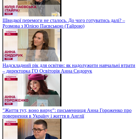
Швидкої перемоги не сталось. До чого готуватись далі? –
Розмова з Юлією Паєвською (Тайрою)
Надскладний рік для освітян: як надолужити навчальні втрати
– директорка ГО Освіторія Анна Сидорук
"Життя тут, воно вирує": письменниця Анна Гороженко про
повернення в Україну і життя в Англії