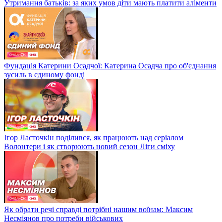
Утримання батьків: за яких умов діти мають платити аліменти
Фундація Катерини Осадчої: Катерина Осадча про об'єднання
зусиль в єдиному фонді
Ігор Ласточкін поділився, як працюють над серіалом
Волонтери і як створюють новий сезон Ліги сміху
Як обрати речі справді потрібні нашим воїнам: Максим
Несміянов про потреби військових