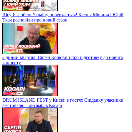
Шоу Я люблю Україну повертається! Ксенія Мішина і Юрій
Ткач розповіли про новий сезон
Єдиний квартал: Євген Кошовий про підготовку до нового
концерту
DRUM ISLAND FEST у Києві: в гостях Сніданку учасники
фестивалю – ансамбль Косарі