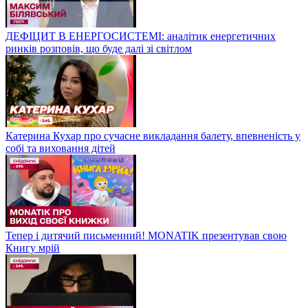
ДЕФІЦИТ В ЕНЕРГОСИСТЕМІ: аналітик енергетичних
ринків розповів, що буде далі зі світлом
Катерина Кухар про сучасне викладання балету, впевненість у
собі та виховання дітей
Тепер і дитячий письменний! MONATIK презентував свою
Книгу мрій