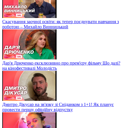
Скасування заочної освіти: як тепер поєднувати навчання з
роботою – Михайло Винницький
Дар'я Дрюченко ексклюзивно про прем'єру фільму Що далі?
на кінофестивалі Молодість
Дмитро Дікусар на зв'язку зі Сніданком з 1+1! Як планує
провести першу офіційну відпустку