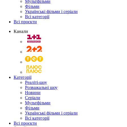
Мультфільми
Фільми
Українські фільми і серіали
Всі категорії
Всі проєкти
Канали
Категорії
Реаліті-шоу
Розважальні шоу
Новини
Серіали
Мультфільми
Фільми
Українські фільми і серіали
Всі категорії
Всі проєкти