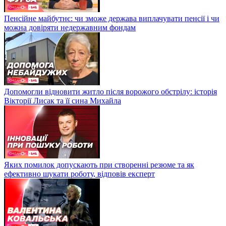
Пенсійне майбутнє: чи зможе держава виплачувати пенсії і чи
можна довіряти недержавним фондам
Допомогли відновити житло після ворожого обстрілу: історія
Вікторії Лисак та її сина Михайла
Яких помилок допускають при створенні резюме та як
ефективно шукати роботу, відповів експерт