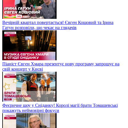
Вечірній квартал повертається! Євген Кошовий та Ірина
Гатун розповіли, що чекає на глядачів
Піаніст Євген Хмара презентує нову програму запрошує на
свій концерт у Києві
Феєричне шоу у Сніданку! Королі магії брати Томашевські
покажуть неймовірні фокуси