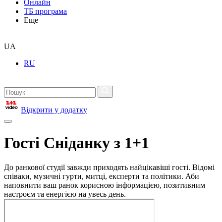
Онлайн
ТБ програма
Еще
UA
RU
Відкрити у додатку
Гості Сніданку з 1+1
До ранкової студії завжди приходять найцікавіші гості. Відомі
співаки, музичні гурти, митці, експерти та політики. Аби
наповнити ваш ранок корисною інформацією, позитивним
настроєм та енергією на увесь день.