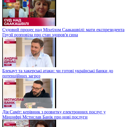
Судовий процес над Міхеїлом Саакашвілі: мати експрезидента
Грузії розповіла про стан здоров'я сина
Блекаут та хакерські атаки: чи готові українські банки до
потенційних загроз
Дія Саміт: керівник з розвитку електронних послуг у
Мінцифрі Мстислав Банік про нові послуги