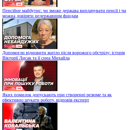
Пенсійне майбутнє: чи зможе держава виплачувати пенсії і чи
можна довіряти недержавним фондам
Допомогли відновити житло після ворожого обстрілу: історія
Вікторії Лисак та її сина Михайла
Яких помилок допускають при створенні резюме та як
ефективно шукати роботу, відповів експерт