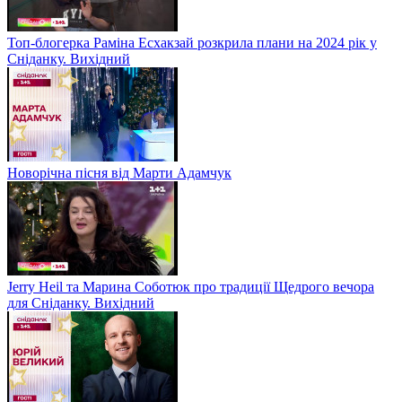
Топ-блогерка Раміна Есхакзай розкрила плани на 2024 рік у
Сніданку. Вихідний
Новорічна пісня від Марти Адамчук
Jerry Heil та Марина Соботюк про традиції Щедрого вечора
для Сніданку. Вихідний