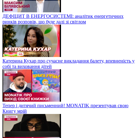
ДЕФІЦИТ В ЕНЕРГОСИСТЕМІ: аналітик енергетичних
ринків розповів, що буде далі зі світлом
Катерина Кухар про сучасне викладання балету, впевненість у
собі та виховання дітей
Тепер і дитячий письменний! MONATIK презентував свою
Книгу мрій