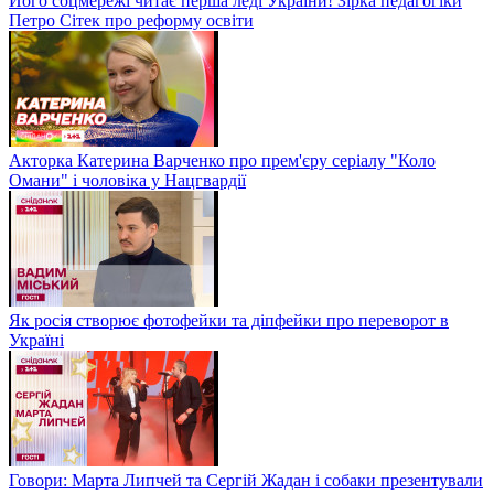
Його соцмережі читає перша леді України! Зірка педагогіки
Петро Сітек про реформу освіти
Акторка Катерина Варченко про прем'єру серіалу "Коло
Омани" і чоловіка у Нацгвардії
Як росія створює фотофейки та діпфейки про переворот в
Україні
Говори: Марта Липчей та Сергій Жадан і собаки презентували