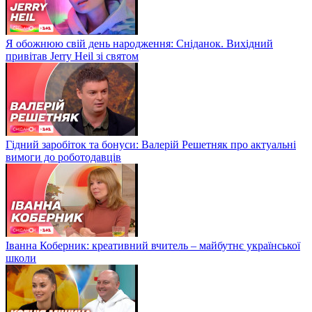
Я обожнюю свій день народження: Сніданок. Вихідний
привітав Jerry Heil зі святом
Гідний заробіток та бонуси: Валерій Решетняк про актуальні
вимоги до роботодавців
Іванна Коберник: креативний вчитель – майбутнє української
школи