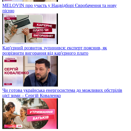
MELOVIN про участь у Нацвідборі Євробачення та нову
пісню
Кар'єрний розвиток зупинився: експерт пояснив, як
розрізнити вигорання від кар'єрного плато
Чи готова українська енергосистема до можливих обстрілів
цієї зими – Сергій Коваленко