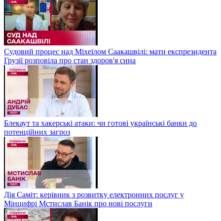
Судовий процес над Міхеїлом Саакашвілі: мати експрезидента
Грузії розповіла про стан здоров'я сина
Блекаут та хакерські атаки: чи готові українські банки до
потенційних загроз
Дія Саміт: керівник з розвитку електронних послуг у
Мінцифрі Мстислав Банік про нові послуги