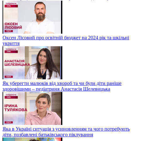
Оксен Лісовий про освітній бюджет на 2024 рік та шкільні
укриття
Як уберегти малюків від хвороб та чи були діти раніше
здоровішими – педіатриня Анастасія Шелевицька
Яка в Україні ситуація з усиновленням та чого потребують
діти, позбавлені батьківського піклування