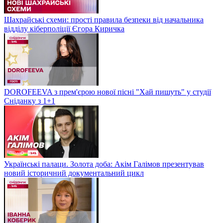
Шахрайські схеми: прості правила безпеки від начальника
відділу кіберполіції Єгора Киричка
DOROFEEVA з прем'єрою нової пісні "Хай пишуть" у студії
Сніданку з 1+1
Українські палаци. Золота доба: Акім Галімов презентував
новий історичний документальний цикл