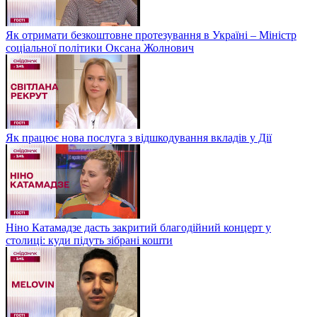
Як отримати безкоштовне протезування в Україні – Міністр
соціальної політики Оксана Жолнович
Як працює нова послуга з відшкодування вкладів у Дії
Ніно Катамадзе дасть закритий благодійний концерт у
столиці: куди підуть зібрані кошти