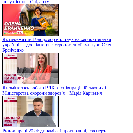
нову пісню в Сніданку
Як пережитий Голодомор вплинув на харчові звички
українців – дослідниця гастрономічної культури Олена
Брайченко
Як змінилась робота ВЛК за співпраці військових і
Міністерства охорони здоров'я – Марія Карчевич
Ринок праці 2024: динаміка і прогнози від експерта