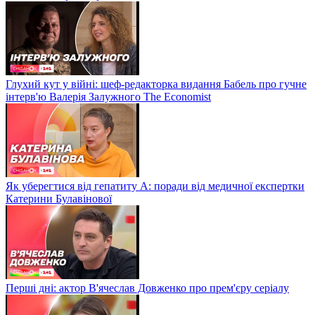
Глухий кут у війні: шеф-редакторка видання Бабель про гучне
інтерв'ю Валерія Залужного The Economist
Як уберегтися від гепатиту А: поради від медичної експертки
Катерини Булавінової
Перші дні: актор В'ячеслав Довженко про прем'єру серіалу