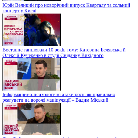
Юрій Великий про новорічний випуск Кварталу та сольний
концерт у Києві
Востаннє танцювали 10 років тому: Катерина Бєлявська й
Олексій Кучеренко в студії Сніданку Вихідного
Інформаційно-психологічні атаки росії: як правильно
реагувати на ворожі маніпуляції – Вадим Міський