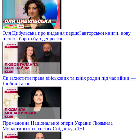
Оля Цибульська про видання першої авторської книги, нову
пісню і боротьбу з депресією
Як захистити права військових та їхніх родин під час війни —
Любов Галан
Примадонна Національної опери України Людмила
Монастирська в гостях Сніданку з 1+1