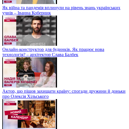
Як війна та пандемія вплинули на рівень знань українських
учнів – Іванна Коберник
Онлайн-конструктор для будинків. Як працює нова
технологія? – архітектор Слава Балбек
Актор, що пішов захищати країну: спогади дружини й доньки
про Олексія Хільського