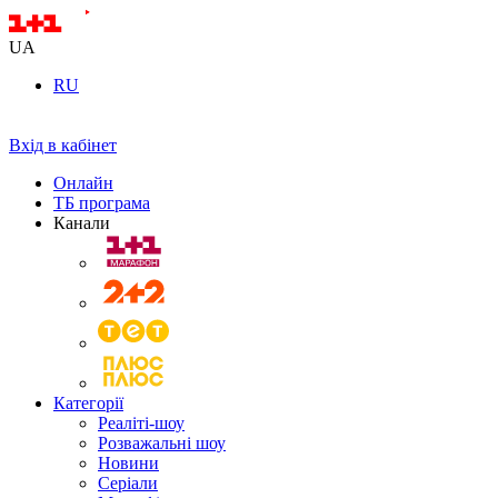
UA
RU
Вхід в кабінет
Онлайн
ТБ програма
Канали
Категорії
Реаліті-шоу
Розважальні шоу
Новини
Серіали