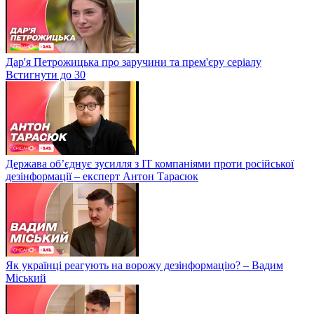
Дар'я Петрожицька про заручини та прем'єру серіалу
Встигнути до 30
Держава об’єднує зусилля з ІТ компаніями проти російської
дезінформації – експерт Антон Тарасюк
Як українці реагують на ворожу дезінформацію? – Вадим
Міський