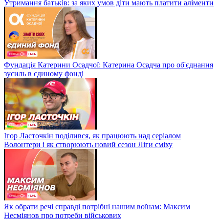
Утримання батьків: за яких умов діти мають платити аліменти
Фундація Катерини Осадчої: Катерина Осадча про об'єднання
зусиль в єдиному фонді
Ігор Ласточкін поділився, як працюють над серіалом
Волонтери і як створюють новий сезон Ліги сміху
Як обрати речі справді потрібні нашим воїнам: Максим
Несміянов про потреби військових