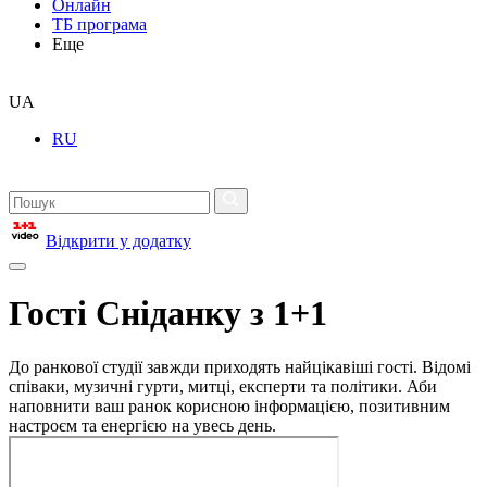
Онлайн
ТБ програма
Еще
UA
RU
Відкрити у додатку
Гості Сніданку з 1+1
До ранкової студії завжди приходять найцікавіші гості. Відомі
співаки, музичні гурти, митці, експерти та політики. Аби
наповнити ваш ранок корисною інформацією, позитивним
настроєм та енергією на увесь день.