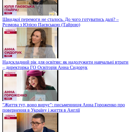
Швидкої перемоги не сталось. До чого готуватись далі? –
Розмова з Юлією Паєвською (Тайрою)
Надскладний рік для освітян: як надолужити навчальні втрати
– директорка ГО Освіторія Анна Сидорук
"Життя тут, воно вирує": письменниця Анна Гороженко про
повернення в Україну і життя в Англії