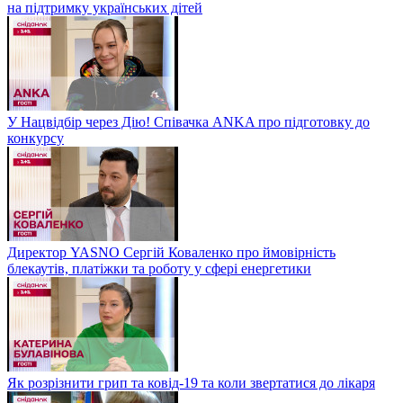
на підтримку українських дітей
У Нацвідбір через Дію! Співачка ANKA про підготовку до
конкурсу
Директор YASNO Сергій Коваленко про ймовірність
блекаутів, платіжки та роботу у сфері енергетики
Як розрізнити грип та ковід-19 та коли звертатися до лікаря