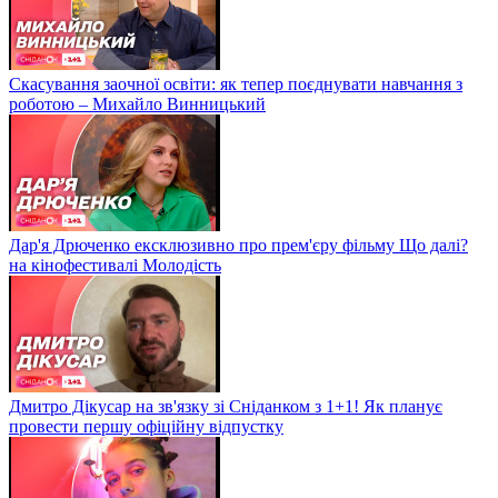
Скасування заочної освіти: як тепер поєднувати навчання з
роботою – Михайло Винницький
Дар'я Дрюченко ексклюзивно про прем'єру фільму Що далі?
на кінофестивалі Молодість
Дмитро Дікусар на зв'язку зі Сніданком з 1+1! Як планує
провести першу офіційну відпустку