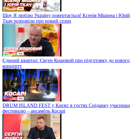
Шоу Я люблю Україну повертається! Ксенія Мішина і Юрій
Ткач розповіли про новий сезон
Єдиний квартал: Євген Кошовий про підготовку до нового
концерту
DRUM ISLAND FEST у Києві: в гостях Сніданку учасники
фестивалю – ансамбль Косарі