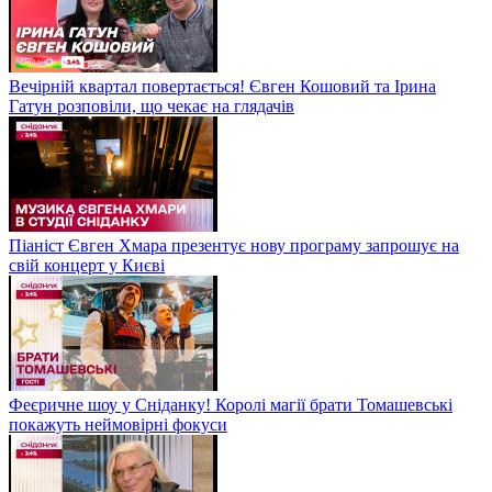
Вечірній квартал повертається! Євген Кошовий та Ірина
Гатун розповіли, що чекає на глядачів
Піаніст Євген Хмара презентує нову програму запрошує на
свій концерт у Києві
Феєричне шоу у Сніданку! Королі магії брати Томашевські
покажуть неймовірні фокуси