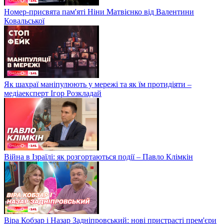
Номер-присвята пам'яті Ніни Матвієнко від Валентини
Ковальської
Як шахраї маніпулюють у мережі та як їм протидіяти –
медіаексперт Ігор Розкладай
Війна в Ізраїлі: як розгортаються події – Павло Клімкін
Віра Кобзар і Назар Задніпровський: нові пристрасті прем'єри