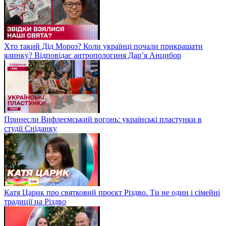
Хто такий Дід Мороз? Коли українці почали прикрашати
ялинку? Відповідає антропологиня Дарʼя Анцибор
Принесли Вифлеємський вогонь: українські пластунки в
студії Сніданку
Катя Царик про святковий проєкт Різдво. Ти не один і сімейні
традиції на Різдво