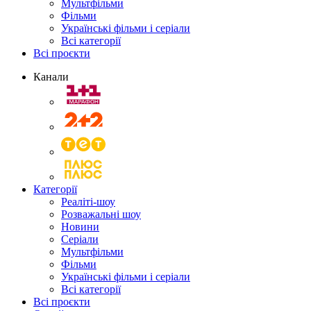
Мультфільми
Фільми
Українські фільми і серіали
Всі категорії
Всі проєкти
Канали
Категорії
Реаліті-шоу
Розважальні шоу
Новини
Серіали
Мультфільми
Фільми
Українські фільми і серіали
Всі категорії
Всі проєкти