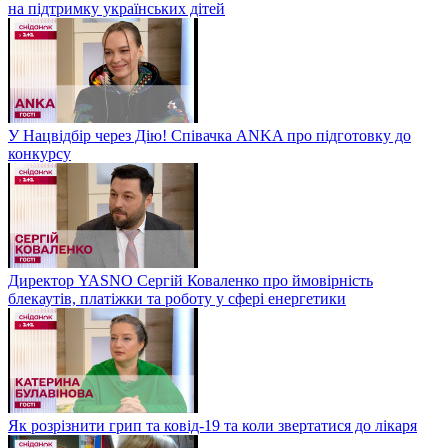
на підтримку українських дітей
У Нацвідбір через Дію! Співачка ANKA про підготовку до
конкурсу
Директор YASNO Сергій Коваленко про ймовірність
блекаутів, платіжки та роботу у сфері енергетики
Як розрізнити грип та ковід-19 та коли звертатися до лікаря