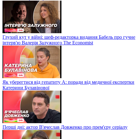
Глухий кут у війні: шеф-редакторка видання Бабель про гучне
інтерв'ю Валерія Залужного The Economist
Як уберегтися від гепатиту А: поради від медичної експертки
Катерини Булавінової
Перші дні: актор В'ячеслав Довженко про прем'єру серіалу