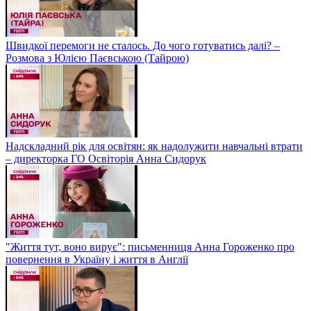
Швидкої перемоги не сталось. До чого готуватись далі? –
Розмова з Юлією Паєвською (Тайрою)
Надскладний рік для освітян: як надолужити навчальні втрати
– директорка ГО Освіторія Анна Сидорук
"Життя тут, воно вирує": письменниця Анна Гороженко про
повернення в Україну і життя в Англії