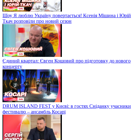
Шоу Я люблю Україну повертається! Ксенія Мішина і Юрій
Ткач розповіли про новий сезон
Єдиний квартал: Євген Кошовий про підготовку до нового
концерту
DRUM ISLAND FEST у Києві: в гостях Сніданку учасники
фестивалю – ансамбль Косарі