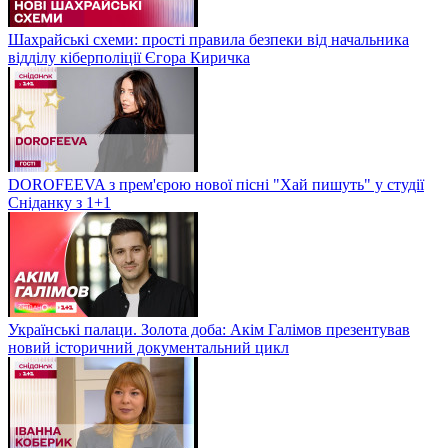
Шахрайські схеми: прості правила безпеки від начальника
відділу кіберполіції Єгора Киричка
DOROFEEVA з прем'єрою нової пісні "Хай пишуть" у студії
Сніданку з 1+1
Українські палаци. Золота доба: Акім Галімов презентував
новий історичний документальний цикл