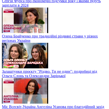
Сергій Фурса про економічні підсумки року і якими будуть
зарплати в 2024
Олена Брайченко про традиційні різдвяні страви у різних
регіонах України
Залаштунки проєкту "Різдво. Ти не один": подробиці від
Ольги Слонь та Олександри Заріцької
Міс Всесвіт-Україна Ангеліна Усанова про благодійний захід