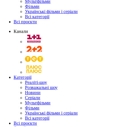
Мультфільми
Фільми
Українські фільми і серіали
Всі категорії
Всі проєкти
Канали
Категорії
Реаліті-шоу
Розважальні шоу
Новини
Серіали
Мультфільми
Фільми
Українські фільми і серіали
Всі категорії
Всі проєкти