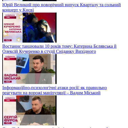
Юрій Великий про новорічний випуск Кварталу та сольний
концерт у Києві
Востаннє танцювали 10 років тому: Катерина Бєлявська й
Олексій Кучеренко в студії Сніданку Вихідного
Інформаційно-психологічні атаки росії: як правильно
реагувати на ворожі маніпуляції – Вадим Міський