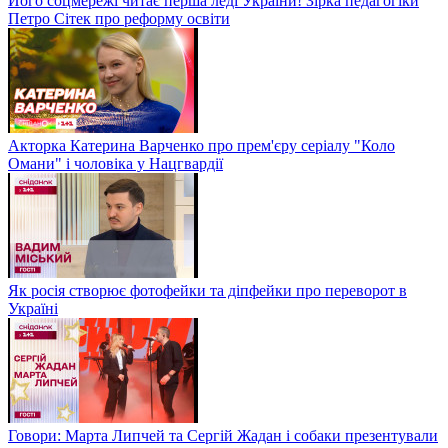
Його соцмережі читає перша леді України! Зірка педагогіки
Петро Сітек про реформу освіти
Акторка Катерина Варченко про прем'єру серіалу "Коло
Омани" і чоловіка у Нацгвардії
Як росія створює фотофейки та діпфейки про переворот в
Україні
Говори: Марта Липчей та Сергій Жадан і собаки презентували