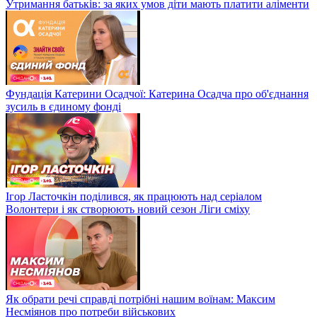
Утримання батьків: за яких умов діти мають платити аліменти
Фундація Катерини Осадчої: Катерина Осадча про об'єднання
зусиль в єдиному фонді
Ігор Ласточкін поділився, як працюють над серіалом
Волонтери і як створюють новий сезон Ліги сміху
Як обрати речі справді потрібні нашим воїнам: Максим
Несміянов про потреби військових