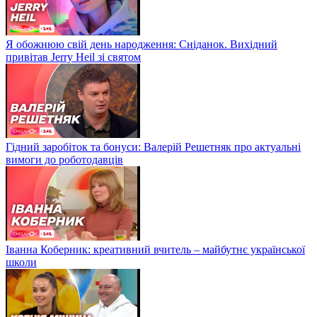
Я обожнюю свій день народження: Сніданок. Вихідний
привітав Jerry Heil зі святом
Гідний заробіток та бонуси: Валерій Решетняк про актуальні
вимоги до роботодавців
Іванна Коберник: креативний вчитель – майбутнє української
школи