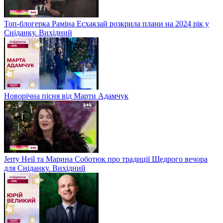
Топ-блогерка Раміна Есхакзай розкрила плани на 2024 рік у
Сніданку. Вихідний
Новорічна пісня від Марти Адамчук
Jerry Heil та Марина Соботюк про традиції Щедрого вечора
для Сніданку. Вихідний