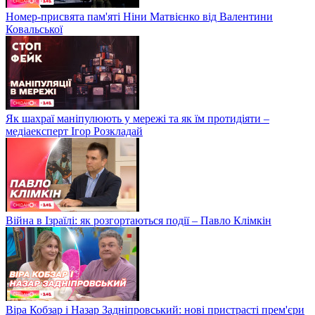
Номер-присвята пам'яті Ніни Матвієнко від Валентини
Ковальської
Як шахраї маніпулюють у мережі та як їм протидіяти –
медіаексперт Ігор Розкладай
Війна в Ізраїлі: як розгортаються події – Павло Клімкін
Віра Кобзар і Назар Задніпровський: нові пристрасті прем'єри