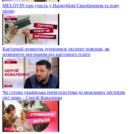
MELOVIN про участь у Нацвідборі Євробачення та нову
пісню
Кар'єрний розвиток зупинився: експерт пояснив, як
розрізнити вигорання від кар'єрного плато
Чи готова українська енергосистема до можливих обстрілів
цієї зими – Сергій Коваленко