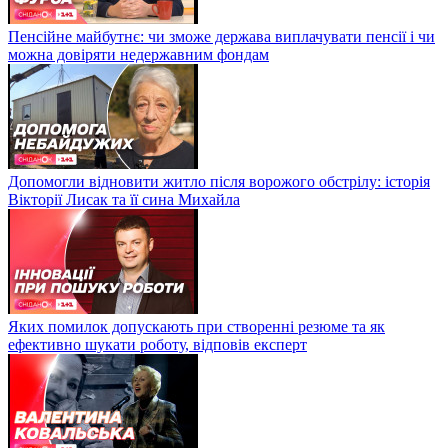
Пенсійне майбутнє: чи зможе держава виплачувати пенсії і чи
можна довіряти недержавним фондам
Допомогли відновити житло після ворожого обстрілу: історія
Вікторії Лисак та її сина Михайла
Яких помилок допускають при створенні резюме та як
ефективно шукати роботу, відповів експерт