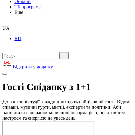
Онлайн
ТБ програма
Еще
UA
RU
Відкрити у додатку
Гості Сніданку з 1+1
До ранкової студії завжди приходять найцікавіші гості. Відомі
співаки, музичні гурти, митці, експерти та політики. Аби
наповнити ваш ранок корисною інформацією, позитивним
настроєм та енергією на увесь день.