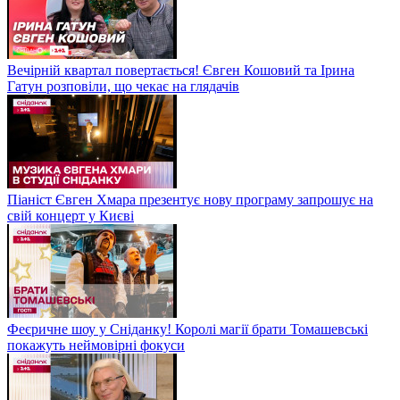
Вечірній квартал повертається! Євген Кошовий та Ірина
Гатун розповіли, що чекає на глядачів
Піаніст Євген Хмара презентує нову програму запрошує на
свій концерт у Києві
Феєричне шоу у Сніданку! Королі магії брати Томашевські
покажуть неймовірні фокуси