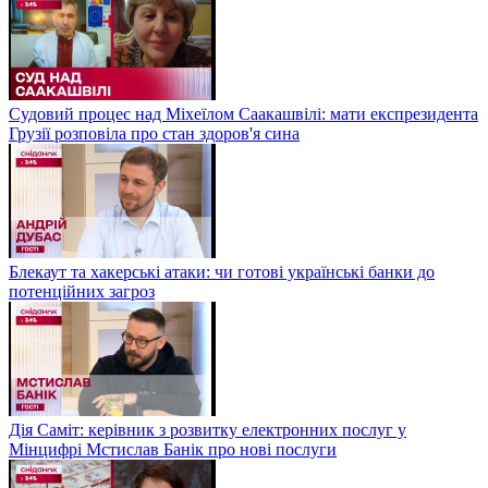
Судовий процес над Міхеїлом Саакашвілі: мати експрезидента
Грузії розповіла про стан здоров'я сина
Блекаут та хакерські атаки: чи готові українські банки до
потенційних загроз
Дія Саміт: керівник з розвитку електронних послуг у
Мінцифрі Мстислав Банік про нові послуги