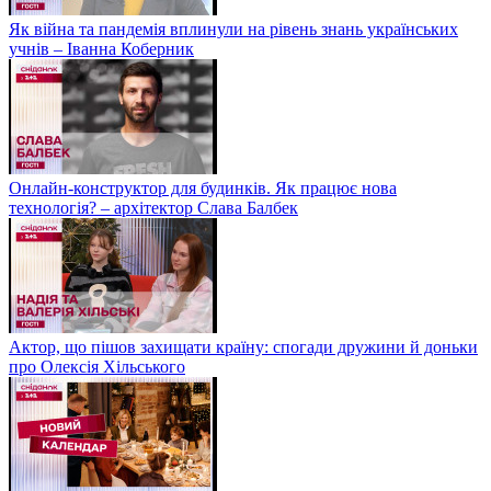
Як війна та пандемія вплинули на рівень знань українських
учнів – Іванна Коберник
Онлайн-конструктор для будинків. Як працює нова
технологія? – архітектор Слава Балбек
Актор, що пішов захищати країну: спогади дружини й доньки
про Олексія Хільського