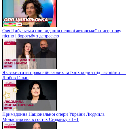
Оля Цибульська про видання першої авторської книги, нову
пісню і боротьбу з депресією
Як захистити права військових та їхніх родин під час війни —
Любов Галан
Примадонна Національної опери України Людмила
Монастирська в гостях Сніданку з 1+1