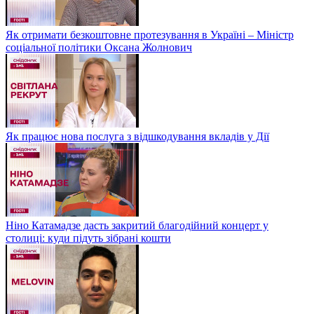
Як отримати безкоштовне протезування в Україні – Міністр
соціальної політики Оксана Жолнович
Як працює нова послуга з відшкодування вкладів у Дії
Ніно Катамадзе дасть закритий благодійний концерт у
столиці: куди підуть зібрані кошти