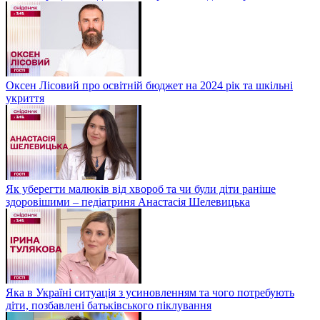
Оксен Лісовий про освітній бюджет на 2024 рік та шкільні
укриття
Як уберегти малюків від хвороб та чи були діти раніше
здоровішими – педіатриня Анастасія Шелевицька
Яка в Україні ситуація з усиновленням та чого потребують
діти, позбавлені батьківського піклування