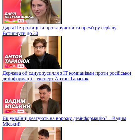
Дар'я Петрожицька про заручини та прем'єру серіалу
Встигнути до 30
Держава об’єднує зусилля з ІТ компаніями проти російської
дезінформації – експерт Антон Тарасюк
Як українці реагують на ворожу дезінформацію? – Вадим
Міський