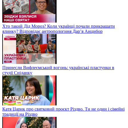
Хто такий Дід Мороз? Коли українці почали прикрашати
ялинку? Відповідає антропологиня Дарʼя Анцибор
Принесли Вифлеємський вогонь: українські пластунки в
студії Сніданку
Катя Царик про святковий проєкт Різдво. Ти не один і сімейні
традиції на Різдво