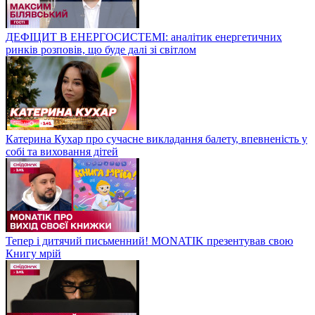
ДЕФІЦИТ В ЕНЕРГОСИСТЕМІ: аналітик енергетичних
ринків розповів, що буде далі зі світлом
Катерина Кухар про сучасне викладання балету, впевненість у
собі та виховання дітей
Тепер і дитячий письменний! MONATIK презентував свою
Книгу мрій