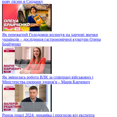
нову пісню в Сніданку
Як пережитий Голодомор вплинув на харчові звички
українців – дослідниця гастрономічної культури Олена
Брайченко
Як змінилась робота ВЛК за співпраці військових і
Міністерства охорони здоров'я – Марія Карчевич
Ринок праці 2024: динаміка і прогнози від експерта