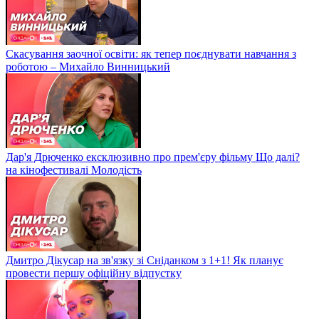
Скасування заочної освіти: як тепер поєднувати навчання з
роботою – Михайло Винницький
Дар'я Дрюченко ексклюзивно про прем'єру фільму Що далі?
на кінофестивалі Молодість
Дмитро Дікусар на зв'язку зі Сніданком з 1+1! Як планує
провести першу офіційну відпустку