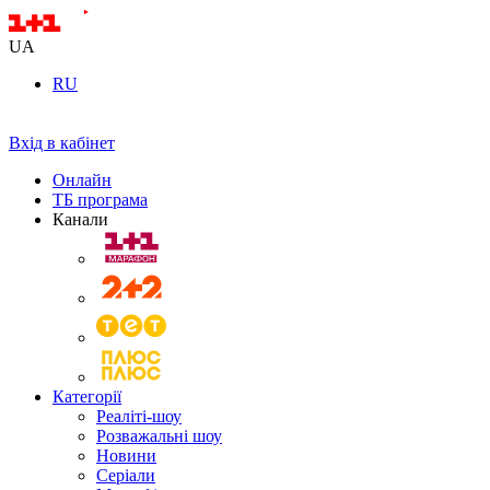
UA
RU
Вхід в кабінет
Онлайн
ТБ програма
Канали
Категорії
Реаліті-шоу
Розважальні шоу
Новини
Серіали