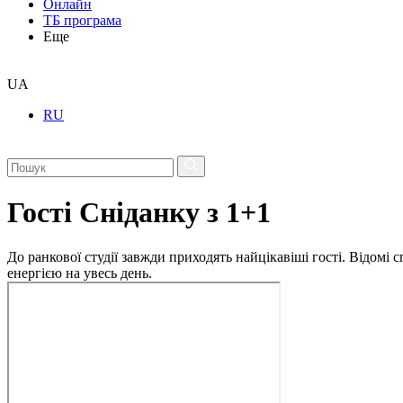
Онлайн
ТБ програма
Еще
UA
RU
Гості Сніданку з 1+1
До ранкової студії завжди приходять найцікавіші гості. Відомі
енергією на увесь день.