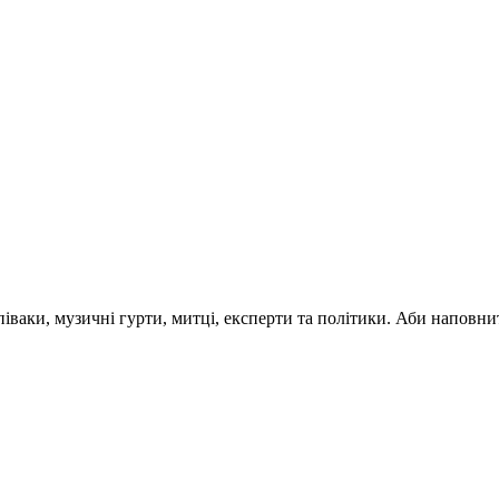
 співаки, музичні гурти, митці, експерти та політики. Аби напо