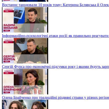
Востаннє танцювали 10 років тому: Катерина Бєлявська й Олекс
Інформаційно-психологічні атаки росії: як правильно реагувати
Сергій Фурса про економічні підсумки року і якими будуть зарп
Олена Брайченко про традиційні різдвяні страви у різних регіо