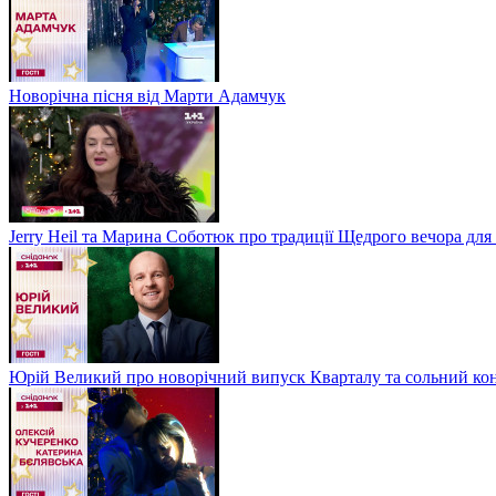
Новорічна пісня від Марти Адамчук
Jerry Heil та Марина Соботюк про традиції Щедрого вечора для
Юрій Великий про новорічний випуск Кварталу та сольний кон