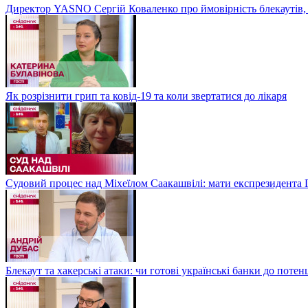
Директор YASNO Сергій Коваленко про ймовірність блекаутів, 
Як розрізнити грип та ковід-19 та коли звертатися до лікаря
Судовий процес над Міхеїлом Саакашвілі: мати експрезидента Гр
Блекаут та хакерські атаки: чи готові українські банки до потен