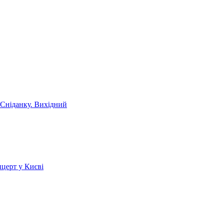
 Сніданку. Вихідний
церт у Києві