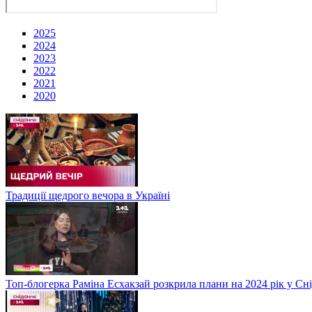
2025
2024
2023
2022
2021
2020
Традиції щедрого вечора в Україні
Топ-блогерка Раміна Есхакзай розкрила плани на 2024 рік у Сн