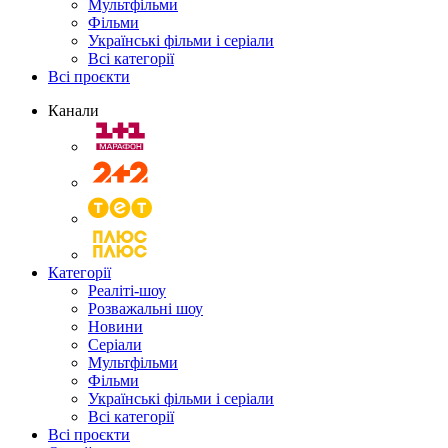
Мультфільми
Фільми
Українські фільми і серіали
Всі категорії
Всі проєкти
Канали
Категорії
Реаліті-шоу
Розважальні шоу
Новини
Серіали
Мультфільми
Фільми
Українські фільми і серіали
Всі категорії
Всі проєкти