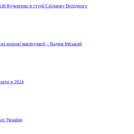
ій Кучеренко в студії Сніданку Вихідного
 на ворожі маніпуляції – Вадим Міський
лати в 2024
нах України