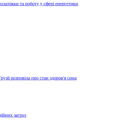
платіжки та роботу у сфері енергетики
узії розповіла про стан здоров'я сина
ційних загроз