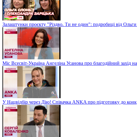
Залаштунки проєкту "Різдво. Ти не один": подробиці від Ольги
Міс Всесвіт-Україна Ангеліна Усанова про благодійний захід на
У Нацвідбір через Дію! Співачка ANKA про підготовку до кон