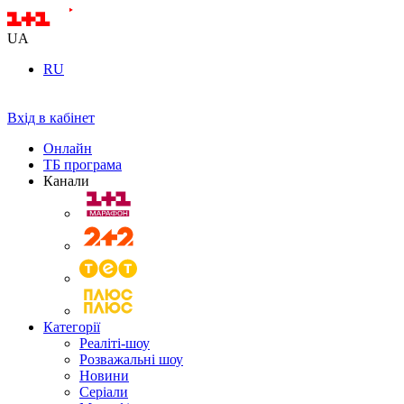
UA
RU
Вхід в кабінет
Онлайн
ТБ програма
Канали
Категорії
Реаліті-шоу
Розважальні шоу
Новини
Серіали