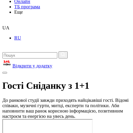
Онлайн
ТБ програма
Еще
UA
RU
Відкрити у додатку
Гості Сніданку з 1+1
До ранкової студії завжди приходять найцікавіші гості. Відомі
співаки, музичні гурти, митці, експерти та політики. Аби
наповнити ваш ранок корисною інформацією, позитивним
настроєм та енергією на увесь день.