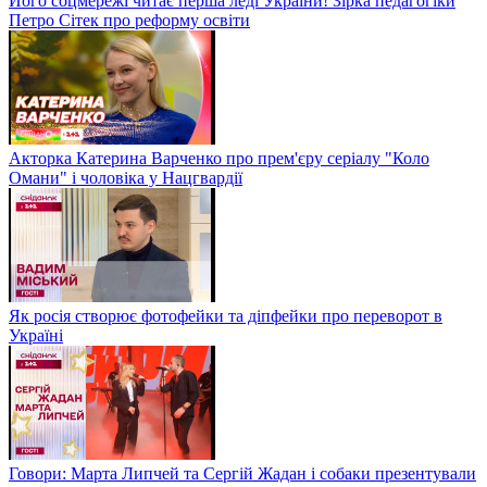
Його соцмережі читає перша леді України! Зірка педагогіки
Петро Сітек про реформу освіти
Акторка Катерина Варченко про прем'єру серіалу "Коло
Омани" і чоловіка у Нацгвардії
Як росія створює фотофейки та діпфейки про переворот в
Україні
Говори: Марта Липчей та Сергій Жадан і собаки презентували