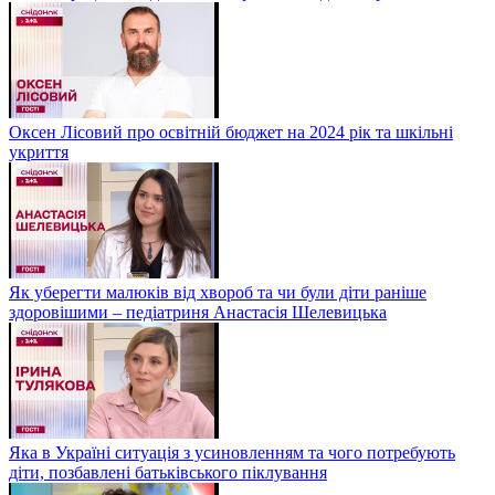
Оксен Лісовий про освітній бюджет на 2024 рік та шкільні
укриття
Як уберегти малюків від хвороб та чи були діти раніше
здоровішими – педіатриня Анастасія Шелевицька
Яка в Україні ситуація з усиновленням та чого потребують
діти, позбавлені батьківського піклування