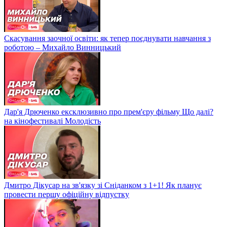
Скасування заочної освіти: як тепер поєднувати навчання з
роботою – Михайло Винницький
Дар'я Дрюченко ексклюзивно про прем'єру фільму Що далі?
на кінофестивалі Молодість
Дмитро Дікусар на зв'язку зі Сніданком з 1+1! Як планує
провести першу офіційну відпустку