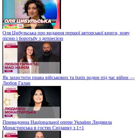
Оля Цибульська про видання першої авторської книги, нову
пісню і боротьбу з депресією
Як захистити права військових та їхніх родин під час війни —
Любов Галан
Примадонна Національної опери України Людмила
Монастирська в гостях Сніданку з 1+1