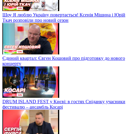
Шоу Я люблю Україну повертається! Ксенія Мішина і Юрій
Ткач розповіли про новий сезон
Єдиний квартал: Євген Кошовий про підготовку до нового
концерту
DRUM ISLAND FEST у Києві: в гостях Сніданку учасники
фестивалю – ансамбль Косарі