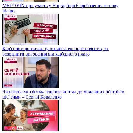
MELOVIN про участь у Нацвідборі Євробачення та нову
пісню
Кар'єрний розвиток зупинився: експерт пояснив, як
розрізнити вигорання від кар'єрного плато
Чи готова українська енергосистема до можливих обстрілів
цієї зими – Сергій Коваленко