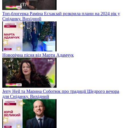
Топ-блогерка Раміна Есхакзай розкрила плани на 2024 рік у
Сніданку. Вихідний
Новорічна пісня від Марти Адамчук
Jerry Heil та Марина Соботюк про традиції Щедрого вечора
для Сніданку. Вихідний