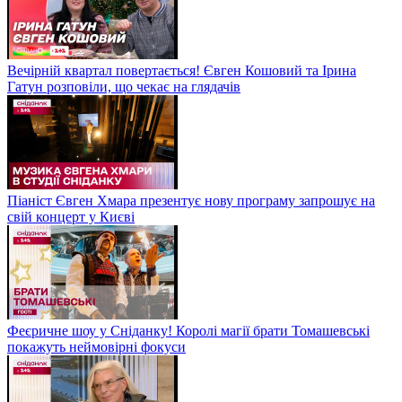
Вечірній квартал повертається! Євген Кошовий та Ірина
Гатун розповіли, що чекає на глядачів
Піаніст Євген Хмара презентує нову програму запрошує на
свій концерт у Києві
Феєричне шоу у Сніданку! Королі магії брати Томашевські
покажуть неймовірні фокуси