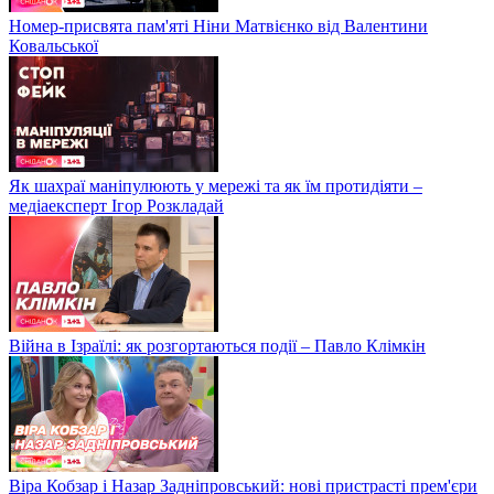
Номер-присвята пам'яті Ніни Матвієнко від Валентини
Ковальської
Як шахраї маніпулюють у мережі та як їм протидіяти –
медіаексперт Ігор Розкладай
Війна в Ізраїлі: як розгортаються події – Павло Клімкін
Віра Кобзар і Назар Задніпровський: нові пристрасті прем'єри