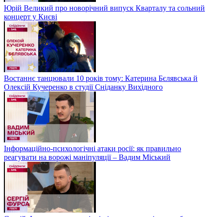
Юрій Великий про новорічний випуск Кварталу та сольний
концерт у Києві
Востаннє танцювали 10 років тому: Катерина Бєлявська й
Олексій Кучеренко в студії Сніданку Вихідного
Інформаційно-психологічні атаки росії: як правильно
реагувати на ворожі маніпуляції – Вадим Міський