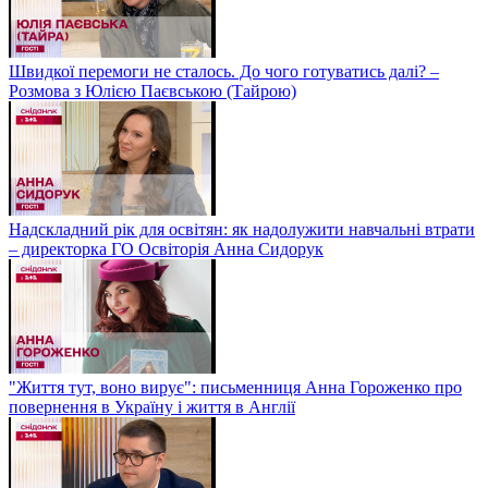
Швидкої перемоги не сталось. До чого готуватись далі? –
Розмова з Юлією Паєвською (Тайрою)
Надскладний рік для освітян: як надолужити навчальні втрати
– директорка ГО Освіторія Анна Сидорук
"Життя тут, воно вирує": письменниця Анна Гороженко про
повернення в Україну і життя в Англії