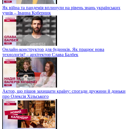
Як війна та пандемія вплинули на рівень знань українських
учнів – Іванна Коберник
Онлайн-конструктор для будинків. Як працює нова
технологія? – архітектор Слава Балбек
Актор, що пішов захищати країну: спогади дружини й доньки
про Олексія Хільського