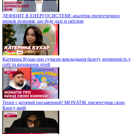
ДЕФІЦИТ В ЕНЕРГОСИСТЕМІ: аналітик енергетичних
ринків розповів, що буде далі зі світлом
Катерина Кухар про сучасне викладання балету, впевненість у
собі та виховання дітей
Тепер і дитячий письменний! MONATIK презентував свою
Книгу мрій