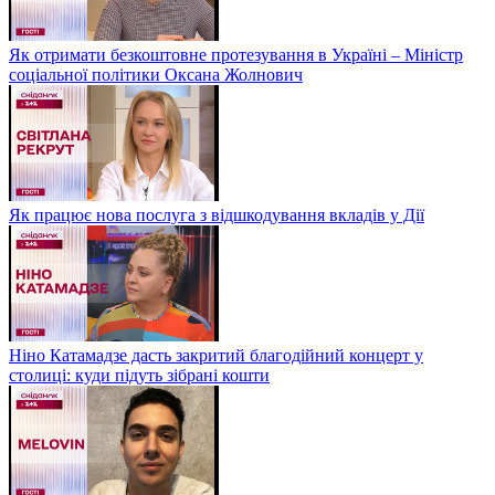
Як отримати безкоштовне протезування в Україні – Міністр
соціальної політики Оксана Жолнович
Як працює нова послуга з відшкодування вкладів у Дії
Ніно Катамадзе дасть закритий благодійний концерт у
столиці: куди підуть зібрані кошти