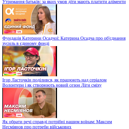
Утримання батьків: за яких умов діти мають платити аліменти
Фундація Катерини Осадчої: Катерина Осадча про об'єднання
зусиль в єдиному фонді
Ігор Ласточкін поділився, як працюють над серіалом
Волонтери і як створюють новий сезон Ліги сміху
Як обрати речі справді потрібні нашим воїнам: Максим
Несміянов про потреби військових