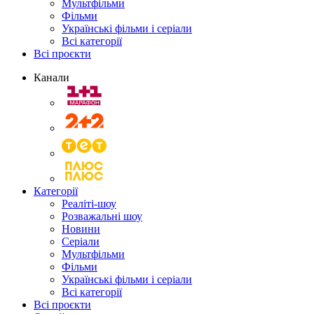
Мультфільми
Фільми
Українські фільми і серіали
Всі категорії
Всі проєкти
Канали
Категорії
Реаліті-шоу
Розважальні шоу
Новини
Серіали
Мультфільми
Фільми
Українські фільми і серіали
Всі категорії
Всі проєкти