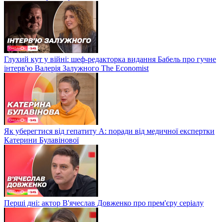
Глухий кут у війні: шеф-редакторка видання Бабель про гучне
інтерв'ю Валерія Залужного The Economist
Як уберегтися від гепатиту А: поради від медичної експертки
Катерини Булавінової
Перші дні: актор В'ячеслав Довженко про прем'єру серіалу