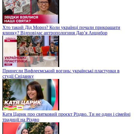
Хто такий Дід Мороз? Коли українці почали прикрашати
ялинку? Відповідає антропологиня Дарʼя Анцибор
Принесли Вифлеємський вогонь: українські пластунки в
студії Сніданку
Катя Царик про святковий проєкт Різдво. Ти не один і сімейні
традиції на Різдво