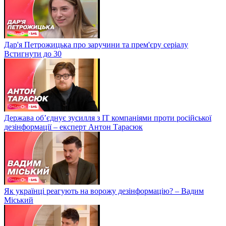
Дар'я Петрожицька про заручини та прем'єру серіалу
Встигнути до 30
Держава об’єднує зусилля з ІТ компаніями проти російської
дезінформації – експерт Антон Тарасюк
Як українці реагують на ворожу дезінформацію? – Вадим
Міський