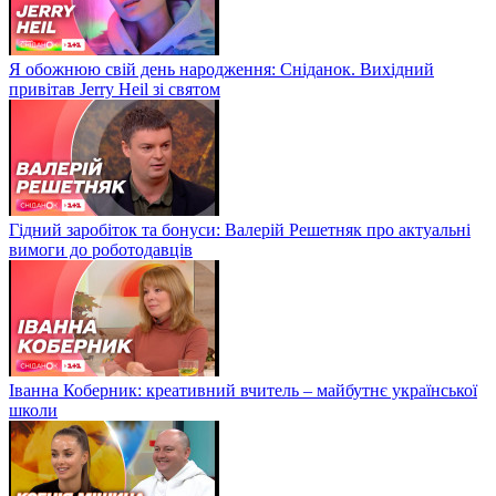
Я обожнюю свій день народження: Сніданок. Вихідний
привітав Jerry Heil зі святом
Гідний заробіток та бонуси: Валерій Решетняк про актуальні
вимоги до роботодавців
Іванна Коберник: креативний вчитель – майбутнє української
школи