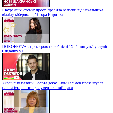
Шахрайські схеми: прості правила безпеки від начальника
відділу кіберполіції Єгора Киричка
DOROFEEVA з прем'єрою нової пісні "Хай пишуть" у студії
Сніданку з 1+1
Українські палаци. Золота доба: Акім Галімов презентував
новий історичний документальний цикл