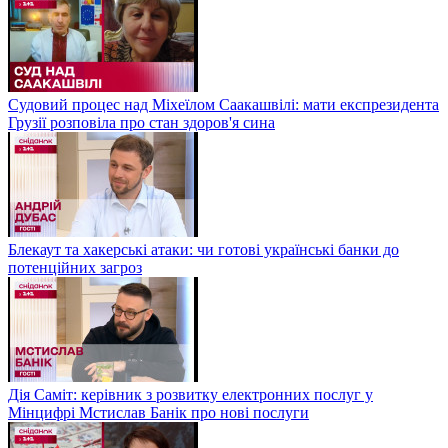
Судовий процес над Міхеїлом Саакашвілі: мати експрезидента
Грузії розповіла про стан здоров'я сина
Блекаут та хакерські атаки: чи готові українські банки до
потенційних загроз
Дія Саміт: керівник з розвитку електронних послуг у
Мінцифрі Мстислав Банік про нові послуги