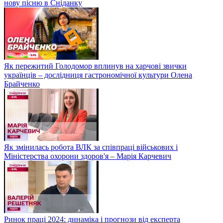
нову пісню в Сніданку
Як пережитий Голодомор вплинув на харчові звички
українців – дослідниця гастрономічної культури Олена
Брайченко
Як змінилась робота ВЛК за співпраці військових і
Міністерства охорони здоров'я – Марія Карчевич
Ринок праці 2024: динаміка і прогнози від експерта