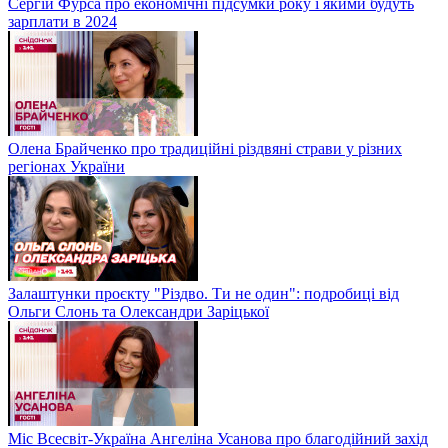
Сергій Фурса про економічні підсумки року і якими будуть
зарплати в 2024
Олена Брайченко про традиційні різдвяні страви у різних
регіонах України
Залаштунки проєкту "Різдво. Ти не один": подробиці від
Ольги Слонь та Олександри Заріцької
Міс Всесвіт-Україна Ангеліна Усанова про благодійний захід