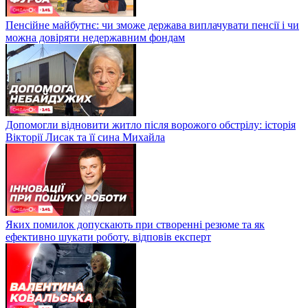
Пенсійне майбутнє: чи зможе держава виплачувати пенсії і чи
можна довіряти недержавним фондам
Допомогли відновити житло після ворожого обстрілу: історія
Вікторії Лисак та її сина Михайла
Яких помилок допускають при створенні резюме та як
ефективно шукати роботу, відповів експерт