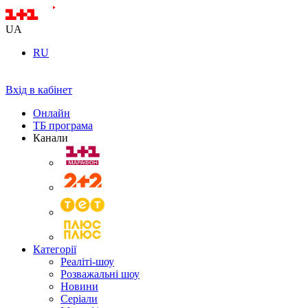
UA
RU
Вхід в кабінет
Онлайн
ТБ програма
Канали
Категорії
Реаліті-шоу
Розважальні шоу
Новини
Серіали